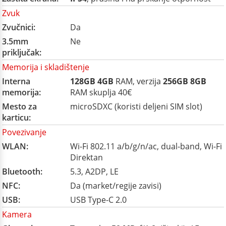
Zvuk
Zvučnici:
Da
3.5mm
Ne
priključak:
Memorija i skladištenje
Interna
128GB
4GB
RAM, verzija
256GB
8GB
memorija:
RAM skuplja 40€
Mesto za
microSDXC (koristi deljeni SIM slot)
karticu:
Povezivanje
WLAN:
Wi-Fi 802.11 a/b/g/n/ac, dual-band, Wi-Fi
Direktan
Bluetooth:
5.3, A2DP, LE
NFC:
Da (market/regije zavisi)
USB:
USB Type-C 2.0
Kamera