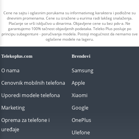
Cene na sajtu i oglasnim porukama su informativnog karaktera i podložne su
dnevnim promenama. Cene su izražene u eurima radi lakšeg snalaženja.
Plaćanje se vrši isključivo u dinarima. Objavljene cene su bez pdv-a. Ne
garantujemo 100% tačnost objavljenih podataka. Teleko Plus posluje po
principu subagenture - poručivanja modela. Postoji mogućnost da nemamo sve
oglašene modele na lageru.
Telekoplus.com
Brendovi
O nama
Samsung
Cenovnik mobilnih telefona
Apple
Uporedi modele telefona
Xiaomi
Marketing
Google
Oprema za telefone i
OnePlus
uređaje
Ulefone