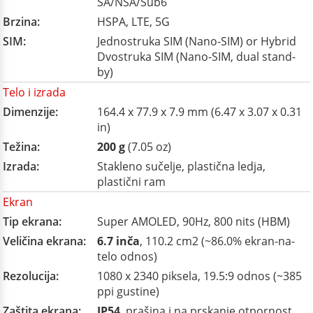
SA/NSA/Sub6
Brzina:
HSPA, LTE, 5G
SIM:
Jednostruka SIM (Nano-SIM) or Hybrid
Dvostruka SIM (Nano-SIM, dual stand-
by)
Telo i izrada
Dimenzije:
164.4 x 77.9 x 7.9 mm (6.47 x 3.07 x 0.31
in)
Težina:
200 g
(7.05 oz)
Izrada:
Stakleno sučelje, plastična ledja,
plastični ram
Ekran
Tip ekrana:
Super AMOLED, 90Hz, 800 nits (HBM)
Veličina ekrana:
6.7 inča
, 110.2 cm2 (~86.0% ekran-na-
telo odnos)
Rezolucija:
1080 x 2340 piksela, 19.5:9 odnos (~385
ppi gustine)
Zaštita ekrana:
IP54
, prašina i na prskanje otpornost