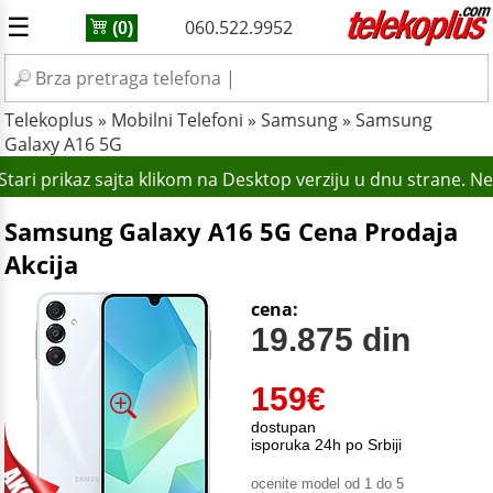
☰
060.522.9952
(0)
Telekoplus
»
Mobilni Telefoni
»
Samsung
»
Samsung
Galaxy A16 5G
tari prikaz sajta klikom na Desktop verziju u dnu strane. N
Samsung Galaxy A16 5G Cena Prodaja
Akcija
cena:
19.875 din
159
€
dostupan
isporuka 24h po Srbiji
ocenite model od 1 do 5