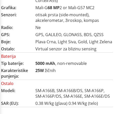
Cortex-A55)
Grafika:
Mali-G
68 MP
2 or Mali-G57 MC2
Senzori:
otisak prsta (side-mounted),
akcelerometar, žiroskop, kompas
Radio:
Ne
GPS:
GPS, GALILEO, GLONASS, BDS, QZSS
Boje:
Plava Crna, Light Siva, Gold, Light Zelena
Ostalo:
Virtual senzor za blizinu sensing
Baterija
Tip baterije:
5000 mAh
, non-removable
Karakteristike
25W
žičnih
punjenja:
Ostalo
Modeli:
SM-A166B, SM-A166B/DS, SM-A166P,
SM-A166P/DS, SM-A166E, SM-A166E/DS
SAR (EU):
0.38 W/kg (glava) 0.94 W/kg (telo)