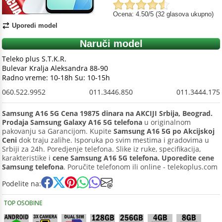
Ocena: 4.50/5 (32 glasova ukupno)
Uporedi model
Naruči model
Teleko plus S.T.K.R.
Bulevar Kralja Aleksandra 88-90
Radno vreme: 10-18h Su: 10-15h
060.522.9952
011.3446.850
011.3444.175
Samsung A16 5G Cena 19875 dinara na AKCIJI Srbija, Beograd.
Prodaja Samsung Galaxy A16 5G telefona
u originalnom
pakovanju sa Garancijom. Kupite
Samsung A16 5G po Akcijskoj
Ceni
dok traju zalihe. Isporuka po svim mestima i gradovima u
Srbiji za 24h. Poredjenje telefona. Slike iz ruke, specifikacija,
karakteristike i
cene Samsung A16 5G telefona. Uporedite cene
Samsung telefona
. Poručite telefonom ili online - telekoplus.com
Podelite na:
TOP OSOBINE