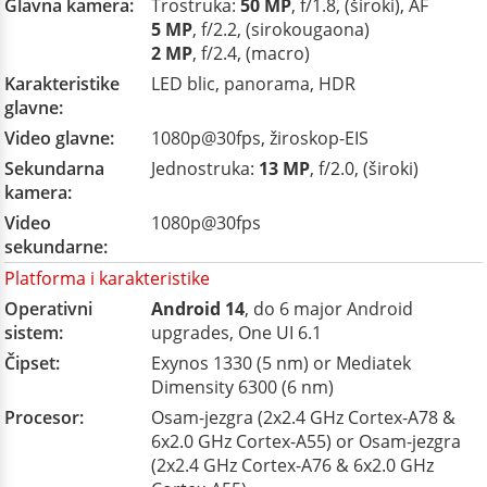
Glavna kamera:
Trostruka:
50 MP
, f/1.8, (široki), AF
5 MP
, f/2.2, (sirokougaona)
2 MP
, f/2.4, (macro)
Karakteristike
LED blic, panorama, HDR
glavne:
Video glavne:
1080p@30fps, žiroskop-EIS
Sekundarna
Jednostruka:
13 MP
, f/2.0, (široki)
kamera:
Video
1080p@30fps
sekundarne:
Platforma i karakteristike
Operativni
Android 14
, do 6 major Android
sistem:
upgrades, One UI 6.1
Čipset:
Exynos 1330 (5 nm) or Mediatek
Dimensity 6300 (6 nm)
Procesor:
Osam-jezgra (2x2.4 GHz Cortex-A78 &
6x2.0 GHz Cortex-A55) or Osam-jezgra
(2x2.4 GHz Cortex-A76 & 6x2.0 GHz