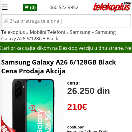
☰
060.522.9952
(0)
Telekoplus
»
Mobilni Telefoni
»
Samsung
»
Samsung
Galaxy A26 6/128GB Black
ari prikaz sajta klikom na Desktop verziju u dnu strane. N
Samsung Galaxy A26 6/128GB Black
Cena Prodaja Akcija
cena:
26.250 din
210
€
dostupan
isporuka 24h po Srbiji