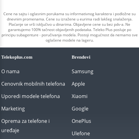
Cene na sajtu i oglasnim porukama su informativnog karaktera i podložne su
dnevnim promenama. Cene su izražene u eurima radi lakšeg snalaženja.
Plaćanje se vrši isključivo u dinarima. Objavljene cene su bez pdv-a. Ne
garantujemo 100% tačnost objavljenih podataka. Teleko Plus posluje po
principu subagenture - poručivanja modela. Postoji mogućnost da nemamo sve
oglašene modele na lageru.
Telekoplus.com
Brendovi
O nama
Samsung
Cenovnik mobilnih telefona
Apple
Uporedi modele telefona
Xiaomi
Marketing
Google
Oprema za telefone i
OnePlus
uređaje
Ulefone