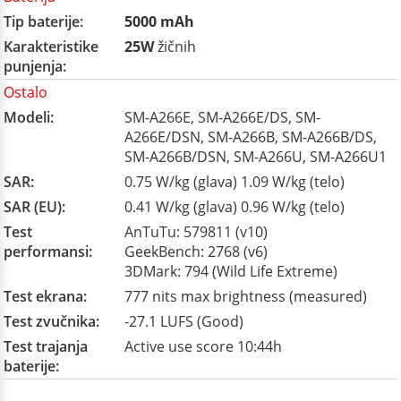
Tip baterije:
5000 mAh
Karakteristike
25W
žičnih
punjenja:
Ostalo
Modeli:
SM-A266E, SM-A266E/DS, SM-
A266E/DSN, SM-A266B, SM-A266B/DS,
SM-A266B/DSN, SM-A266U, SM-A266U1
SAR:
0.75 W/kg (glava) 1.09 W/kg (telo)
SAR (EU):
0.41 W/kg (glava) 0.96 W/kg (telo)
Test
AnTuTu: 579811 (v10)
performansi:
GeekBench: 2768 (v6)
3DMark: 794 (Wild Life Extreme)
Test ekrana:
777 nits max brightness (measured)
Test zvučnika:
-27.1 LUFS (Good)
Test trajanja
Active use score 10:44h
baterije: