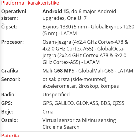
Platforma i karakteristike
Operativni
Android 15
, do 6 major Android
sistem:
upgrades, One UI 7
Čipset:
Exynos 1380 (5 nm) - GlobalExynos 1280
(5 nm) - LATAM
Procesor:
Osam-jezgra (4x2.4 GHz Cortex-A78 &
4x2.0 GHz Cortex-A55) - GlobalOcta-
jezgra (2x2.4 GHz Cortex-A78 & 6x2.0
GHz Cortex-A55) - LATAM
Grafika:
Mali-G
68 MP
5 - GlobalMali-G68 - LATAM
Senzori:
otisak prsta (side-mounted),
akcelerometar, žiroskop, kompas
Radio:
Unspecified
GPS:
GPS, GALILEO, GLONASS, BDS, QZSS
Boje:
Crna
Ostalo:
Virtual senzor za blizinu sensing
Circle na Search
Baterija