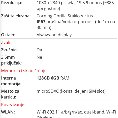
Rezolucija:
1080 x 2340 piksela, 19.5:9 odnos (~385
ppi gustine)
Zaštita ekrana:
Corning Gorilla Staklo Victus+
IP67
prašina/voda otpornost (do 1m na
30 min)
Ostalo:
Always-on display
Zvuk
Zvučnici:
Da
3.5mm
Ne
priključak:
Memorija i skladištenje
Interna
128GB
6GB
RAM
memorija:
Mesto za
microSDXC (koristi deljeni SIM slot)
karticu:
Povezivanje
WLAN:
Wi-Fi 802.11 a/b/g/n/ac, dual-band, Wi-Fi
Direktan