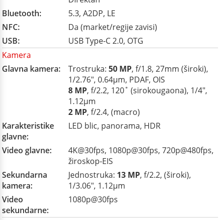
Bluetooth:
5.3, A2DP, LE
NFC:
Da (market/regije zavisi)
USB:
USB Type-C 2.0, OTG
Kamera
Glavna kamera:
Trostruka:
50 MP
, f/1.8, 27mm (široki),
1/2.76", 0.64µm, PDAF, OIS
8 MP
, f/2.2, 120˚ (sirokougaona), 1/4",
1.12µm
2 MP
, f/2.4, (macro)
Karakteristike
LED blic, panorama, HDR
glavne:
Video glavne:
4K@30fps, 1080p@30fps, 720p@480fps,
žiroskop-EIS
Sekundarna
Jednostruka:
13 MP
, f/2.2, (široki),
kamera:
1/3.06", 1.12µm
Video
1080p@30fps
sekundarne: