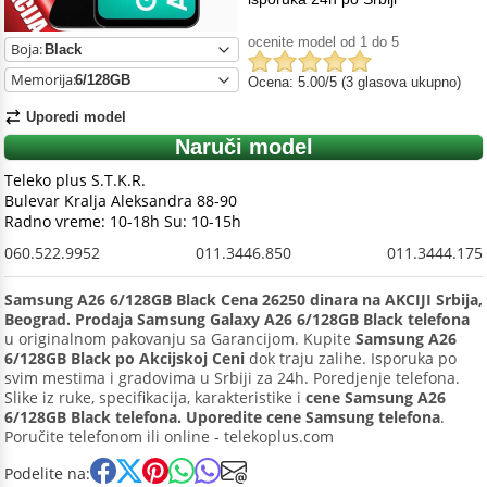
ocenite model od 1 do 5
Boja:
Memorija:
Ocena: 5.00/5 (3 glasova ukupno)
Uporedi model
Naruči model
Teleko plus S.T.K.R.
Bulevar Kralja Aleksandra 88-90
Radno vreme: 10-18h Su: 10-15h
060.522.9952
011.3446.850
011.3444.175
Samsung A26 6/128GB Black Cena 26250 dinara na AKCIJI Srbija,
Beograd. Prodaja Samsung Galaxy A26 6/128GB Black telefona
u originalnom pakovanju sa Garancijom. Kupite
Samsung A26
6/128GB Black po Akcijskoj Ceni
dok traju zalihe. Isporuka po
svim mestima i gradovima u Srbiji za 24h. Poredjenje telefona.
Slike iz ruke, specifikacija, karakteristike i
cene Samsung A26
6/128GB Black telefona. Uporedite cene Samsung telefona
.
Poručite telefonom ili online - telekoplus.com
Podelite na: