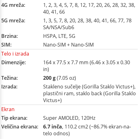
4G mreža:
1, 2, 3, 4, 5, 7, 8, 12, 17, 20, 26, 28, 32, 38,
40, 41, 66
5G mreža:
1, 3, 5, 7, 8, 20, 28, 38, 40, 41, 66, 77, 78
SA/NSA/Sub6
Brzina:
HSPA, LTE, 5G
SIM:
Nano-SIM + Nano-SIM
Telo i izrada
Dimenzije:
164 x 77.5 x 7.7 mm (6.46 x 3.05 x 0.30
in)
Težina:
200 g
(7.05 oz)
Izrada:
Stakleno sučelje (Gorilla Staklo Victus+),
plastični ram, staklo back (Gorilla Staklo
Victus+)
Ekran
Tip ekrana:
Super AMOLED, 120Hz
Veličina ekrana:
6.7 inča
, 110.2 cm2 (~86.7% ekran-na-
telo odnos)