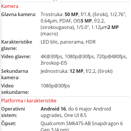
Kamera
Glavna kamera:
Trostruka:
50 MP
, f/1.8, (široki), 1/2.76",
0.64µm, PDAF, OIS
5 MP
, f/2.2,
(sirokougaona), 1/5.0", 1.12µm
2 MP
(macro)
Karakteristike
LED blic, panorama, HDR
glavne:
Video glavne:
4K@30fps, 1080p@30fps, 720p@480fps,
žiroskop-EIS
Sekundarna
Jednostruka:
12 MP
, f/2.2, (široki)
kamera:
Video
1080p@30fps
sekundarne:
Platforma i karakteristike
Operativni
Android 16
, do 6 major Android
sistem:
upgrades, One UI 8.5
Čipset:
Qualcomm SM6475-AB Snapdragon 6
Gen 3 (4 nm)