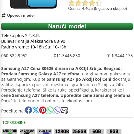
Ocena: 4.40/5 (5 glasova ukupno)
Uporedi model
Naruči model
Teleko plus S.T.K.R.
Bulevar Kralja Aleksandra 88-90
Radno vreme: 10-18h Su: 10-15h
060.522.9952
011.3446.850
011.3444.175
Samsung A27 Cena 30625 dinara na AKCIJI Srbija, Beograd.
Prodaja Samsung Galaxy A27 telefona
u originalnom pakovanju
sa Garancijom. Kupite
Samsung A27 po Akcijskoj Ceni
dok traju
zalihe. Isporuka po svim mestima i gradovima u Srbiji za 24h.
Poredjenje telefona. Slike iz ruke, specifikacija, karakteristike i
cene Samsung A27 telefona. Uporedite cene Samsung telefona
.
Poručite telefonom ili online - telekoplus.com
Podelite na:
TOP OSOBINE