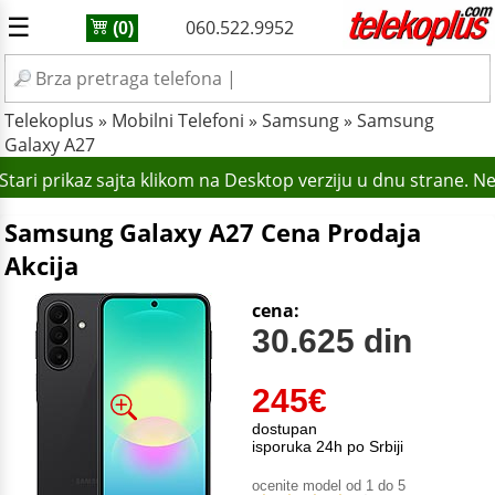
☰
060.522.9952
(0)
Telekoplus
»
Mobilni Telefoni
»
Samsung
»
Samsung
Galaxy A27
tari prikaz sajta klikom na Desktop verziju u dnu strane. N
Samsung Galaxy A27 Cena Prodaja
Akcija
cena:
30.625 din
245
€
dostupan
isporuka 24h po Srbiji
ocenite model od 1 do 5