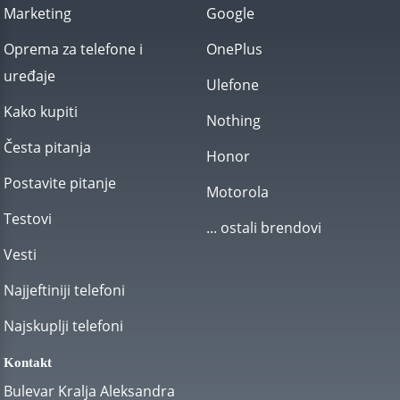
Marketing
Google
Oprema za telefone i
OnePlus
uređaje
Ulefone
Kako kupiti
Nothing
Česta pitanja
Honor
Postavite pitanje
Motorola
Testovi
... ostali brendovi
Vesti
Najjeftiniji telefoni
Najskuplji telefoni
Kontakt
Bulevar Kralja Aleksandra