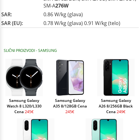
SM-A
276W
SAR:
0.86 W/kg (glava)
SAR (EU):
0.78 W/kg (glava) 0.91 W/kg (telo)
SLIČNI PROIZVODI - SAMSUNG
Samsung Galaxy
Samsung Galaxy
Samsung Galaxy
Watch 8 L320/L330
A35 8/128GB Cena
A26 8/256GB Black
245€
245€
249€
Cena
Cena