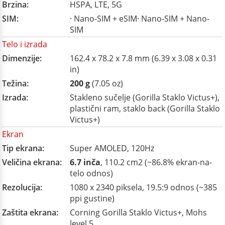
Brzina:
HSPA, LTE, 5G
SIM:
· Nano-SIM + eSIM· Nano-SIM + Nano-
SIM
Telo i izrada
Dimenzije:
162.4 x 78.2 x 7.8 mm (6.39 x 3.08 x 0.31
in)
Težina:
200 g
(7.05 oz)
Izrada:
Stakleno sučelje (Gorilla Staklo Victus+),
plastični ram, staklo back (Gorilla Staklo
Victus+)
Ekran
Tip ekrana:
Super AMOLED, 120Hz
Veličina ekrana:
6.7 inča
, 110.2 cm2 (~86.8% ekran-na-
telo odnos)
Rezolucija:
1080 x 2340 piksela, 19.5:9 odnos (~385
ppi gustine)
Zaštita ekrana:
Corning Gorilla Staklo Victus+, Mohs
level 5