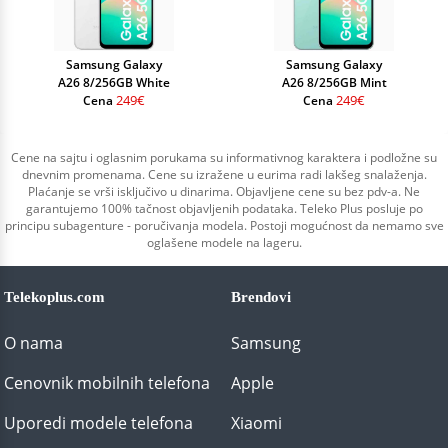
Samsung Galaxy
Samsung Galaxy
A26 8/256GB White
A26 8/256GB Mint
249€
249€
Cena
Cena
Cene na sajtu i oglasnim porukama su informativnog karaktera i podložne su
dnevnim promenama. Cene su izražene u eurima radi lakšeg snalaženja.
Plaćanje se vrši isključivo u dinarima. Objavljene cene su bez pdv-a. Ne
garantujemo 100% tačnost objavljenih podataka. Teleko Plus posluje po
principu subagenture - poručivanja modela. Postoji mogućnost da nemamo sve
oglašene modele na lageru.
Telekoplus.com
Brendovi
O nama
Samsung
Cenovnik mobilnih telefona
Apple
Uporedi modele telefona
Xiaomi