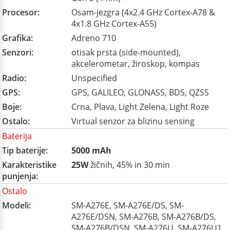
Procesor:
Osam-jezgra (4x2.4 GHz Cortex-A78 &
4x1.8 GHz Cortex-A55)
Grafika:
Adreno 710
Senzori:
otisak prsta (side-mounted),
akcelerometar, žiroskop, kompas
Radio:
Unspecified
GPS:
GPS, GALILEO, GLONASS, BDS, QZSS
Boje:
Crna, Plava, Light Zelena, Light Roze
Ostalo:
Virtual senzor za blizinu sensing
Baterija
Tip baterije:
5000 mAh
Karakteristike
25W
žičnih, 45% in 30 min
punjenja:
Ostalo
Modeli:
SM-A276E, SM-A276E/DS, SM-
A276E/DSN, SM-A276B, SM-A276B/DS,
SM-A276B/DSN, SM-A276U, SM-A276U1,