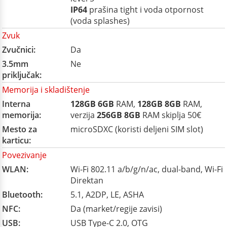
IP64
prašina tight i voda otpornost
(voda splashes)
Zvuk
Zvučnici:
Da
3.5mm
Ne
priključak:
Memorija i skladištenje
Interna
128GB
6GB
RAM,
128GB
8GB
RAM,
memorija:
verzija
256GB
8GB
RAM skiplja 50€
Mesto za
microSDXC (koristi deljeni SIM slot)
karticu:
Povezivanje
WLAN:
Wi-Fi 802.11 a/b/g/n/ac, dual-band, Wi-Fi
Direktan
Bluetooth:
5.1, A2DP, LE, ASHA
NFC:
Da (market/regije zavisi)
USB:
USB Type-C 2.0, OTG