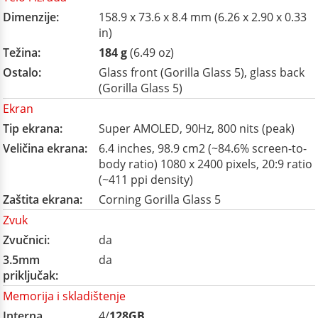
Dimenzije:
158.9 x 73.6 x 8.4 mm (6.26 x 2.90 x 0.33
in)
Težina:
184 g
(6.49 oz)
Ostalo:
Glass front (Gorilla Glass 5), glass back
(Gorilla Glass 5)
Ekran
Tip ekrana:
Super AMOLED, 90Hz, 800 nits (peak)
Veličina ekrana:
6.4 inches, 98.9 cm2 (~84.6% screen-to-
body ratio) 1080 x 2400 pixels, 20:9 ratio
(~411 ppi density)
Zaštita ekrana:
Corning Gorilla Glass 5
Zvuk
Zvučnici:
da
3.5mm
da
priključak:
Memorija i skladištenje
Interna
4/
128GB