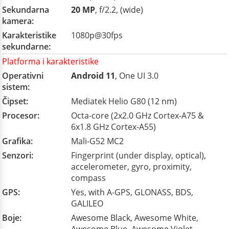
Sekundarna
20 MP
, f/2.2, (wide)
kamera:
Karakteristike
1080p@30fps
sekundarne:
Platforma i karakteristike
Operativni
Android 11
, One UI 3.0
sistem:
Čipset:
Mediatek Helio G80 (12 nm)
Procesor:
Octa-core (2x2.0 GHz Cortex-A75 &
6x1.8 GHz Cortex-A55)
Grafika:
Mali-G52 MC2
Senzori:
Fingerprint (under display, optical),
accelerometer, gyro, proximity,
compass
GPS:
Yes, with A-GPS, GLONASS, BDS,
GALILEO
Boje:
Awesome Black, Awesome White,