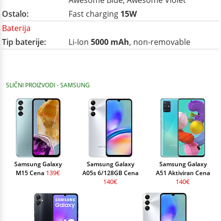
Awesome Blue, Awesome Violet
Ostalo:
Fast charging
15W
Baterija
Tip baterije:
Li-Ion
5000 mAh
, non-removable
SLIČNI PROIZVODI - SAMSUNG
Samsung Galaxy
Samsung Galaxy
Samsung Galaxy
139€
M15 Cena
A05s 6/128GB Cena
A51 Aktiviran Cena
140€
140€