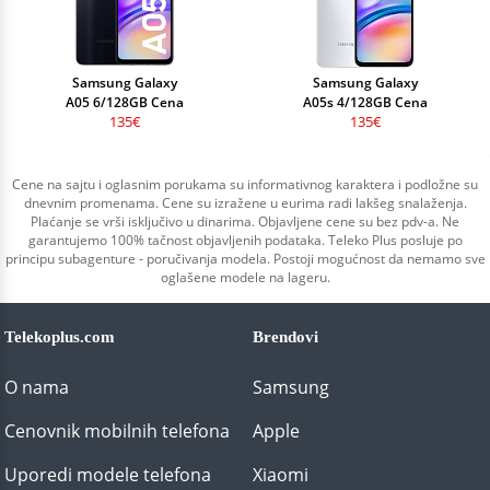
Samsung Galaxy
Samsung Galaxy
A05 6/128GB Cena
A05s 4/128GB Cena
135€
135€
Cene na sajtu i oglasnim porukama su informativnog karaktera i podložne su
dnevnim promenama. Cene su izražene u eurima radi lakšeg snalaženja.
Plaćanje se vrši isključivo u dinarima. Objavljene cene su bez pdv-a. Ne
garantujemo 100% tačnost objavljenih podataka. Teleko Plus posluje po
principu subagenture - poručivanja modela. Postoji mogućnost da nemamo sve
oglašene modele na lageru.
Telekoplus.com
Brendovi
O nama
Samsung
Cenovnik mobilnih telefona
Apple
Uporedi modele telefona
Xiaomi