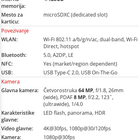
memorija:
Mesto za
microSDXC (dedicated slot)
karticu:
Povezivanje
WLAN:
Wi-Fi 802.11 a/b/g/n/ac, dual-band, Wi-Fi
Direct, hotspot
Bluetooth:
5.0, A2DP, LE
NFC:
Yes (market/region dependent)
USB:
USB Type-C 2.0, USB On-The-Go
Kamera
Glavna kamera:
Četvorostruka
64 MP
, f/1.8, 26mm
(wide), PDAF
8 MP
, f/2.2, 123˚,
(ultrawide), 1/4.0
Karakteristike
LED flash, panorama, HDR
glavne:
Video glavne:
4K@30fps, 1080p@30/120fps
Kamera:
1080p@30fps