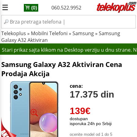
☰
060.522.9952
(0)
Telekoplus
»
Mobilni Telefoni
»
Samsung
»
Samsung
Galaxy A32 Aktiviran
Stari prikaz sajta klikom na Desktop verziju u dnu strane. 
Samsung Galaxy A32 Aktiviran Cena
Prodaja Akcija
cena:
17.375 din
139
€
dostupan
isporuka 24h po Srbiji
ocenite model od 1 do 5