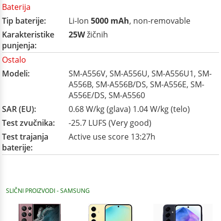
Baterija
Tip baterije:
Li-Ion
5000 mAh
, non-removable
Karakteristike
25W
žičnih
punjenja:
Ostalo
Modeli:
SM-A556V, SM-A556U, SM-A556U1, SM-
A556B, SM-A556B/DS, SM-A556E, SM-
A556E/DS, SM-A5560
SAR (EU):
0.68 W/kg (glava) 1.04 W/kg (telo)
Test zvučnika:
-25.7 LUFS (Very good)
Test trajanja
Active use score 13:27h
baterije:
SLIČNI PROIZVODI - SAMSUNG