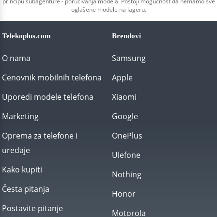
principu subagenture - poručivanja modela. Postoji mogućnost da nemamo sve
oglašene modele na lageru.
Telekoplus.com
Brendovi
O nama
Samsung
Cenovnik mobilnih telefona
Apple
Uporedi modele telefona
Xiaomi
Marketing
Google
Oprema za telefone i
OnePlus
uređaje
Ulefone
Kako kupiti
Nothing
Česta pitanja
Honor
Postavite pitanje
Motorola