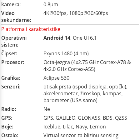
kamera:
0.8µm
Video
4K@30fps, 1080p@30/60fps
sekundarne:
Platforma i karakteristike
Operativni
Android 14
, One UI 6.1
sistem:
Čipset:
Exynos 1480 (4 nm)
Procesor:
Octa-jezgra (4x2.75 GHz Cortex-A78 &
4x2.0 GHz Cortex-A55)
Grafika:
Xclipse 530
Senzori:
otisak prsta (ispod displeja, optički),
akcelerometar, žiroskop, kompas,
barometer (USA samo)
Radio:
Ne
GPS:
GPS, GALILEO, GLONASS, BDS, QZSS
Boje:
Iceblue, Lilac, Navy, Lemon
Ostalo:
Virtual senzor za blizinu sensing