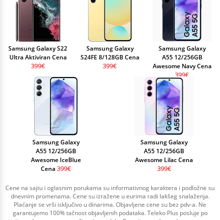
Samsung Galaxy S22
Samsung Galaxy
Samsung Galaxy
Ultra Aktiviran Cena
S24FE 8/128GB Cena
A55 12/256GB
399€
399€
Awesome Navy Cena
399€
Samsung Galaxy
Samsung Galaxy
A55 12/256GB
A55 12/256GB
Awesome IceBlue
Awesome Lilac Cena
399€
399€
Cena
Cene na sajtu i oglasnim porukama su informativnog karaktera i podložne su
dnevnim promenama. Cene su izražene u eurima radi lakšeg snalaženja.
Plaćanje se vrši isključivo u dinarima. Objavljene cene su bez pdv-a. Ne
garantujemo 100% tačnost objavljenih podataka. Teleko Plus posluje po