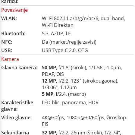
karticu:
Povezivanje
WLAN:
Wi-Fi 802.11 a/b/g/n/ac/6, dual-band,
Wi-Fi Direktan
Bluetooth:
5.3, A2DP, LE
NFC:
Da (market/regije zavisi)
USB:
USB Type-C 2.0, OTG
Kamera
Glavna kamera:
50 MP
, f/1.8, (široki), 1/1.56", 1.0µm,
PDAF, OIS
12 MP
, f/2.2, 123˚ (sirokougaona),
1/3.06", 1.12µm
5 MP
, f/2.4, (macro)
Karakteristike
LED blic, panorama, HDR
glavne:
Video glavne:
4K@30fps, 1080p@30/60fps, žiroskop-
EIS
Sekundarna
32 MP
, f/2.2, 26mm (široki), 1/2.74",