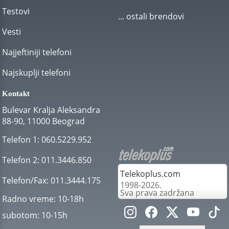
Testovi
... ostali brendovi
Vesti
Najjeftiniji telefoni
Najskuplji telefoni
Kontakt
Bulevar Kralja Aleksandra
88-90, 11000 Beograd
Telefon 1:
060.5229.952
Telefon 2:
011.3446.850
Telekoplus.com
Telefon/Fax:
011.3444.175
1998-2026.
Sva prava zadržana
Radno vreme:
10-18h
subotom:
10-15h