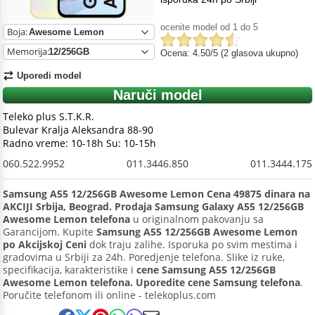
ocenite model od 1 do 5
Boja:
Memorija:
Ocena: 4.50/5 (2 glasova ukupno)
Uporedi model
Naruči model
Teleko plus S.T.K.R.
Bulevar Kralja Aleksandra 88-90
Radno vreme: 10-18h Su: 10-15h
060.522.9952
011.3446.850
011.3444.175
Samsung A55 12/256GB Awesome Lemon Cena 49875 dinara na
AKCIJI Srbija, Beograd. Prodaja Samsung Galaxy A55 12/256GB
Awesome Lemon telefona
u originalnom pakovanju sa
Garancijom. Kupite
Samsung A55 12/256GB Awesome Lemon
po Akcijskoj Ceni
dok traju zalihe. Isporuka po svim mestima i
gradovima u Srbiji za 24h. Poredjenje telefona. Slike iz ruke,
specifikacija, karakteristike i
cene Samsung A55 12/256GB
Awesome Lemon telefona. Uporedite cene Samsung telefona
.
Poručite telefonom ili online - telekoplus.com