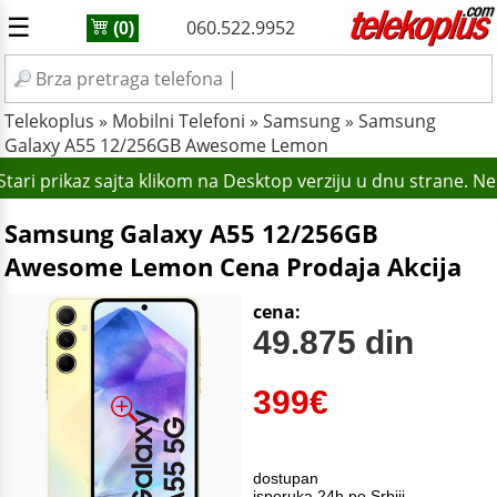
☰
060.522.9952
(0)
Telekoplus
»
Mobilni Telefoni
»
Samsung
»
Samsung
Galaxy A55 12/256GB Awesome Lemon
tari prikaz sajta klikom na Desktop verziju u dnu strane. N
Samsung Galaxy A55 12/256GB
Awesome Lemon Cena Prodaja Akcija
cena:
49.875 din
399
€
dostupan
isporuka 24h po Srbiji