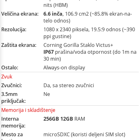
nits (HBM)
Veličina ekrana:
6.6 inča
, 106.9 cm2 (~85.8% ekran-na-
telo odnos)
Rezolucija:
1080 x 2340 piksela, 19.5:9 odnos (~390
ppi gustine)
Zaštita ekrana:
Corning Gorilla Staklo Victus+
IP67
prašina/voda otpornost (do 1m na
30 min)
Ostalo:
Always-on display
Zvuk
Zvučnici:
Da, sa stereo zvučnici
3.5mm
Ne
priključak:
Memorija i skladištenje
Interna
256GB
12GB
RAM
memorija:
Mesto za
microSDXC (koristi deljeni SIM slot)