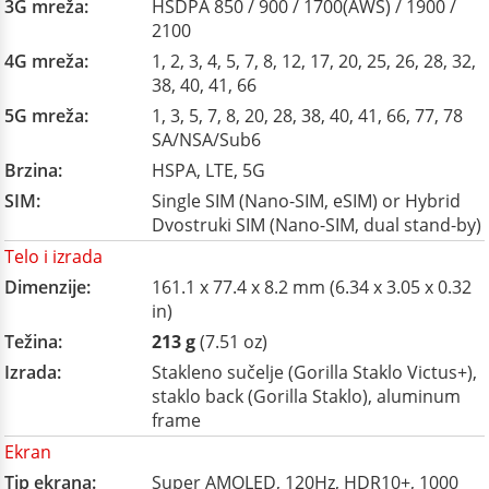
3G mreža:
HSDPA 850 / 900 / 1700(AWS) / 1900 /
2100
4G mreža:
1, 2, 3, 4, 5, 7, 8, 12, 17, 20, 25, 26, 28, 32,
38, 40, 41, 66
5G mreža:
1, 3, 5, 7, 8, 20, 28, 38, 40, 41, 66, 77, 78
SA/NSA/Sub6
Brzina:
HSPA, LTE, 5G
SIM:
Single SIM (Nano-SIM, eSIM) or Hybrid
Dvostruki SIM (Nano-SIM, dual stand-by)
Telo i izrada
Dimenzije:
161.1 x 77.4 x 8.2 mm (6.34 x 3.05 x 0.32
in)
Težina:
213 g
(7.51 oz)
Izrada:
Stakleno sučelje (Gorilla Staklo Victus+),
staklo back (Gorilla Staklo), aluminum
frame
Ekran
Tip ekrana:
Super AMOLED, 120Hz, HDR10+, 1000