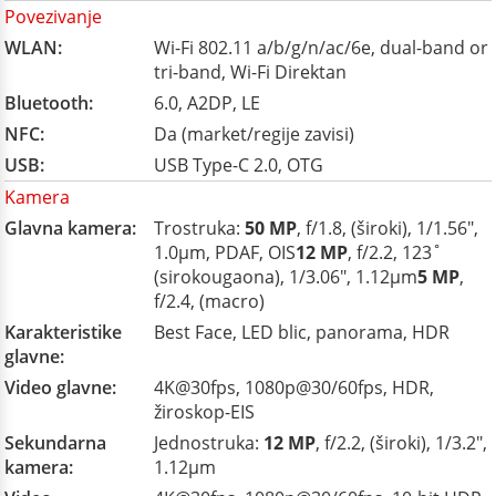
Povezivanje
WLAN:
Wi-Fi 802.11 a/b/g/n/ac/6e, dual-band or
tri-band, Wi-Fi Direktan
Bluetooth:
6.0, A2DP, LE
NFC:
Da (market/regije zavisi)
USB:
USB Type-C 2.0, OTG
Kamera
Glavna kamera:
Trostruka:
50 MP
, f/1.8, (široki), 1/1.56",
1.0µm, PDAF, OIS
12 MP
, f/2.2, 123˚
(sirokougaona), 1/3.06", 1.12µm
5 MP
,
f/2.4, (macro)
Karakteristike
Best Face, LED blic, panorama, HDR
glavne:
Video glavne:
4K@30fps, 1080p@30/60fps, HDR,
žiroskop-EIS
Sekundarna
Jednostruka:
12 MP
, f/2.2, (široki), 1/3.2",
kamera:
1.12µm