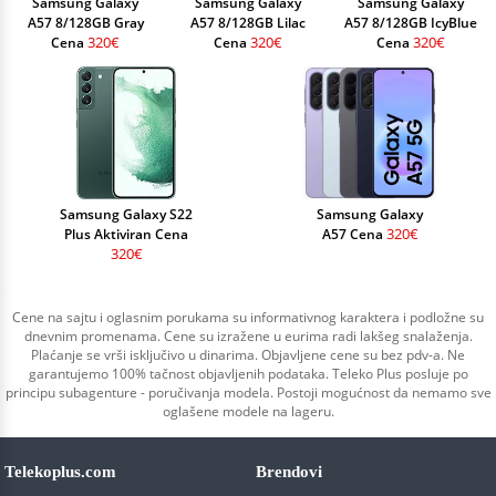
Samsung Galaxy
Samsung Galaxy
Samsung Galaxy
A57 8/128GB Gray
A57 8/128GB Lilac
A57 8/128GB IcyBlue
320€
320€
320€
Cena
Cena
Cena
Samsung Galaxy S22
Samsung Galaxy
320€
Plus Aktiviran Cena
A57 Cena
320€
Cene na sajtu i oglasnim porukama su informativnog karaktera i podložne su
dnevnim promenama. Cene su izražene u eurima radi lakšeg snalaženja.
Plaćanje se vrši isključivo u dinarima. Objavljene cene su bez pdv-a. Ne
garantujemo 100% tačnost objavljenih podataka. Teleko Plus posluje po
principu subagenture - poručivanja modela. Postoji mogućnost da nemamo sve
oglašene modele na lageru.
Telekoplus.com
Brendovi