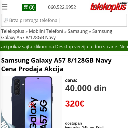
☰
060.522.9952
(0)
Telekoplus
»
Mobilni Telefoni
»
Samsung
»
Samsung
Galaxy A57 8/128GB Navy
ari prikaz sajta klikom na Desktop verziju u dnu strane. Ne
Samsung Galaxy A57 8/128GB Navy
Cena Prodaja Akcija
cena:
40.000 din
320
€
dostupan
isporuka 24h po Srbiji