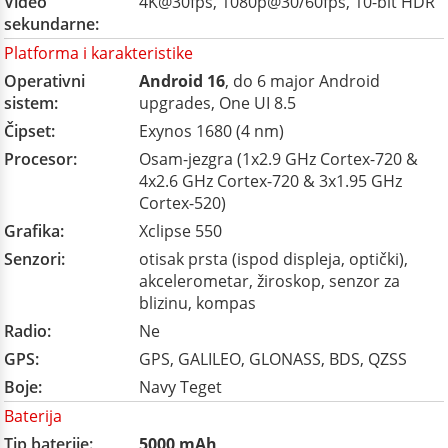
Video
4K@30fps, 1080p@30/60fps, 10-bit HDR
sekundarne:
Platforma i karakteristike
Operativni
Android 16
, do 6 major Android
sistem:
upgrades, One UI 8.5
Čipset:
Exynos 1680 (4 nm)
Procesor:
Osam-jezgra (1x2.9 GHz Cortex-720 &
4x2.6 GHz Cortex-720 & 3x1.95 GHz
Cortex-520)
Grafika:
Xclipse 550
Senzori:
otisak prsta (ispod displeja, optički),
akcelerometar, žiroskop, senzor za
blizinu, kompas
Radio:
Ne
GPS:
GPS, GALILEO, GLONASS, BDS, QZSS
Boje:
Navy Teget
Baterija
Tip baterije:
5000 mAh