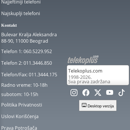
Najjeftiniji telefoni
Najskuplji telefoni
Kontakt
Bulevar Kralja Aleksandra
88-90, 11000 Beograd
Telefon 1:
060.5229.952
Telefon 2:
011.3446.850
Telekoplus.com
Telefon/Fax:
011.3444.175
1998-2026.
Sva prava zadržana
Radno vreme:
10-18h
subotom:
10-15h
Politika Privatnosti
Desktop verzija
Uslovi Korišćenja
Prava Potrošača