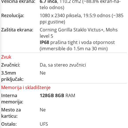
Veličina ekrana:
6.7 inča
, 110.2 cm2 (~88.8% ekran-na-
telo odnos)
Rezolucija:
1080 x 2340 piksela, 19.5:9 odnos (~385
ppi gustine)
Zaštita ekrana:
Corning Gorilla Staklo Victus+, Mohs
level 5
IP68
prašina tight i voda otpornost
(immersible do 1.5m na 30 min)
Zvuk
Zvučnici:
Da, sa stereo zvučnici
3.5mm
Ne
priključak:
Memorija i skladištenje
Interna
128GB
8GB
RAM
memorija:
Mesto za
Ne
karticu:
Ostalo:
UFS