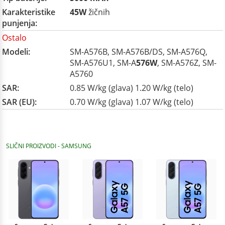
Karakteristike
45W
žičnih
punjenja:
Ostalo
Modeli:
SM-A576B, SM-A576B/DS, SM-A576Q,
SM-A576U1, SM-A
576W
, SM-A576Z, SM-
A5760
SAR:
0.85 W/kg (glava) 1.20 W/kg (telo)
SAR (EU):
0.70 W/kg (glava) 1.07 W/kg (telo)
SLIČNI PROIZVODI - SAMSUNG