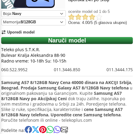
ocenite model od 1 do 5
Boja:
Memorija:
Ocena: 4.00/5 (5 glasova ukupno)
Uporedi model
Naruči model
Teleko plus S.T.K.R.
Bulevar Kralja Aleksandra 88-90
Radno vreme: 10-18h Su: 10-15h
060.522.9952
011.3446.850
011.3444.175
Samsung A57 8/128GB Navy Cena 40000 dinara na AKCIJI Srbija,
Beograd. Prodaja Samsung Galaxy A57 8/128GB Navy telefona
u
originalnom pakovanju sa Garancijom. Kupite
Samsung A57
8/128GB Navy po Akcijskoj Ceni
dok traju zalihe. Isporuka po
svim mestima i gradovima u Srbiji za 24h. Poredjenje telefona.
Slike iz ruke, specifikacija, karakteristike i
cene Samsung A57
8/128GB Navy telefona. Uporedite cene Samsung telefona
.
Poručite telefonom ili online - telekoplus.com
Podelite na: