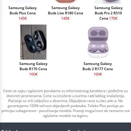
Samsung Galaxy
Samsung Galaxy
Samsung Galaxy
Buds Plus Cena
Buds Live R180 Cena
Buds Pro 2 R510
145€
145€
170€
Cena
Samsung Galaxy
Samsung Galaxy
Buds R170 Cena
Buds 2 R177 Cena
100€
100€
Cene na sajtu i oglasnim porukama su informativnog karaktera i podložne su
dnevnim promenama. Cene su izražene u eurima radi lakšeg snalaženja.
Plaćanje se vrši isključivo u dinarima. Objavljene cene su bez pdv-a. Ne
garantujemo 100% tačnost objavljenih podataka. Teleko Plus posluje po
principu subagenture - poručivanja modela. Postoji mogućnost da nemamo sve
oglašene modele na lageru.