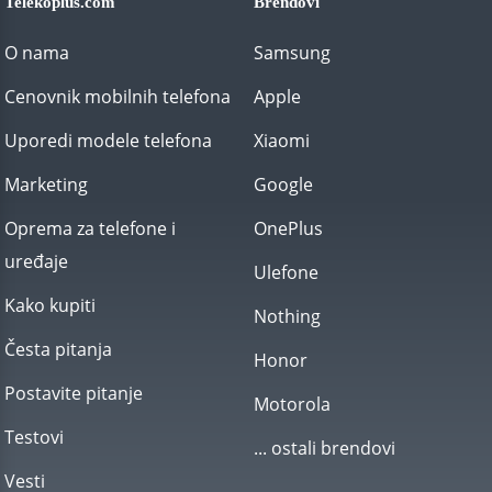
Telekoplus.com
Brendovi
O nama
Samsung
Cenovnik mobilnih telefona
Apple
Uporedi modele telefona
Xiaomi
Marketing
Google
Oprema za telefone i
OnePlus
uređaje
Ulefone
Kako kupiti
Nothing
Česta pitanja
Honor
Postavite pitanje
Motorola
Testovi
... ostali brendovi
Vesti