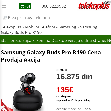
☰
060.522.9952
(0)
Telekoplus
»
Mobilni Telefoni
»
Samsung
»
Samsung
Galaxy Buds Pro R190
Stari prikaz sajta klikom na Desktop verziju u dnu strane. 
Samsung Galaxy Buds Pro R190 Cena
Prodaja Akcija
cena:
16.875 din
135
€
dostupan
isporuka 24h po Srbiji
ocenite model od 1 do 5