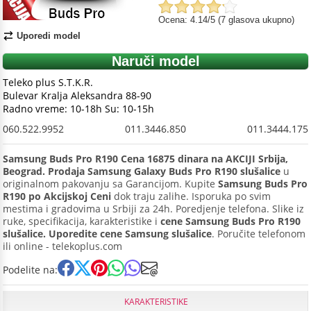
Ocena: 4.14/5 (7 glasova ukupno)
Uporedi model
Naruči model
Teleko plus S.T.K.R.
Bulevar Kralja Aleksandra 88-90
Radno vreme: 10-18h Su: 10-15h
060.522.9952
011.3446.850
011.3444.175
Samsung Buds Pro R190 Cena 16875 dinara na AKCIJI Srbija,
Beograd. Prodaja Samsung Galaxy Buds Pro R190 slušalice
u
originalnom pakovanju sa Garancijom. Kupite
Samsung Buds Pro
R190 po Akcijskoj Ceni
dok traju zalihe. Isporuka po svim
mestima i gradovima u Srbiji za 24h. Poredjenje telefona. Slike iz
ruke, specifikacija, karakteristike i
cene Samsung Buds Pro R190
slušalice. Uporedite cene Samsung slušalice
. Poručite telefonom
ili online - telekoplus.com
Podelite na:
KARAKTERISTIKE