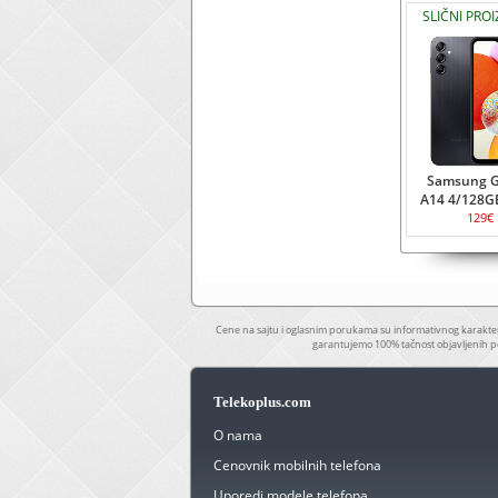
SLIČNI PRO
Samsung G
A14 4/128G
129€
Cene na sajtu i oglasnim porukama su informativnog karakter
garantujemo 100% tačnost objavljenih p
Telekoplus.com
O nama
Cenovnik mobilnih telefona
Uporedi modele telefona