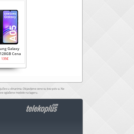
ung Galaxy
/128GB Cena
135€
jučivo u dinarima. Objavljene cene su bez pdv-a. Ne
sve oglašene modele na lageru.