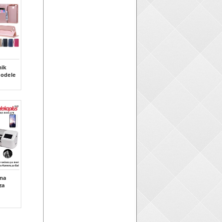
ik
modele
tna
 za