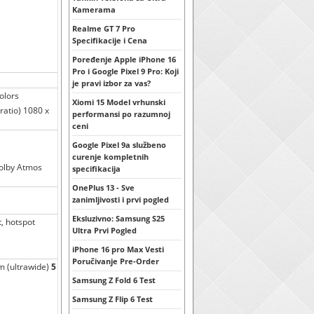
Kamerama
Realme GT 7 Pro
Specifikacije i Cena
Poređenje Apple iPhone 16
Pro i Google Pixel 9 Pro: Koji
je pravi izbor za vas?
olors
Xiomi 15 Model vrhunski
ratio) 1080 x
performansi po razumnoj
ceni
Google Pixel 9a službeno
curenje kompletnih
Dolby Atmos
specifikacija
OnePlus 13 - Sve
zanimljivosti i prvi pogled
Eksluzivno: Samsung S25
t, hotspot
Ultra Prvi Pogled
iPhone 16 pro Max Vesti
Poručivanje Pre-Order
mm (ultrawide)
5
Samsung Z Fold 6 Test
Samsung Z Flip 6 Test