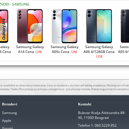
IZVODI - SAMSUNG
alaxy
Samsung Galaxy
Samsung Galaxy
Samsung Galaxy
Sams
B Cena
A14 Cena
A05s Cena
A06 4/128GB Cena
A05 6
129€
128€
125€
a i podložne su dnevnim promenama. Cene su izražene u eurima radi lakšeg snalaženja. Plaćanje se vrši iskl
odataka. Teleko Plus posluje po principu subagenture - poručivanja modela. Postoji mogućnost da nemamo 
Brendovi
Kontakt
Samsung
Bulevar Kralja Aleksandra 88-
90, 11000 Beograd
Apple
Telefon 1:
060.5229.952
Xiaomi