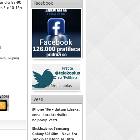
sandra 88-90
Facebook
h Su: 10-15h
5
sova ukupno)
Pratite @telekoplus
Vesti
iPhone 16e – datum izlaska,
cena, karakteristike i
najnovije vesti
Ekskluzivno: Samsung
Galaxy S25 Slim - Nova Era
Tankih Telefona sa Ultra