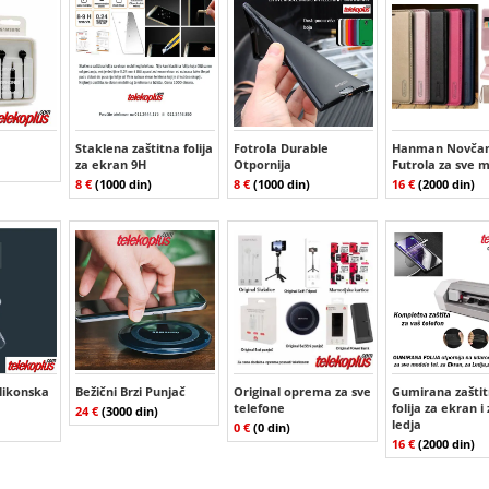
Staklena zaštitna folija
Fotrola Durable
Hanman Novčan
za ekran 9H
Otpornija
Futrola za sve 
8 €
(1000 din)
8 €
(1000 din)
16 €
(2000 din)
ilikonska
Bežični Brzi Punjač
Original oprema za sve
Gumirana zašti
telefone
folija za ekran i
24 €
(3000 din)
ledja
0 €
(0 din)
16 €
(2000 din)