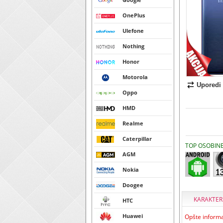
OnePlus
Ulefone
Nothing
Honor
Motorola
Uporedi
Oppo
HMD
Realme
Caterpillar
TOP OSOBIN
AGM
Nokia
Doogee
KARAKTER
HTC
Huawei
Opšte informa