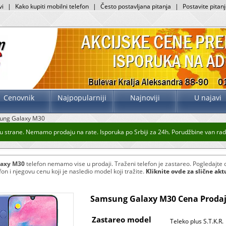
vi
|
Kako kupiti mobilni telefon
|
Često postavljana pitanja
|
Postavite pitan
Cenovnik
Najpopularniji
Najnoviji
U najavi
ung Galaxy M30
 strane. Nemamo prodaju na rate. Isporuka po Srbiji za 24h. Porudžbine van radno
axy M30
telefon nemamo vise u prodaji. Traženi telefon je zastareo. Pogledajte 
n i njegovu cenu koji je nasledio model koji tražite.
Kliknite ovde za slične ak
Samsung Galaxy M30 Cena Prodaj
Zastareo model
Teleko plus S.T.K.R.