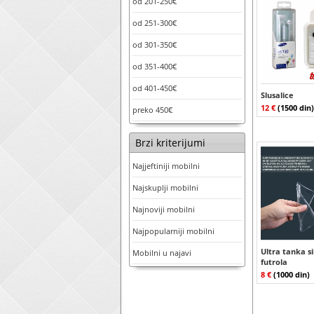
od 201-250€
od 251-300€
od 301-350€
od 351-400€
od 401-450€
Slusalice
12 €
(1500 din)
preko 450€
Brzi kriterijumi
Najjeftiniji mobilni
Najskuplji mobilni
Najnoviji mobilni
Najpopularniji mobilni
Ultra tanka s
Mobilni u najavi
futrola
8 €
(1000 din)