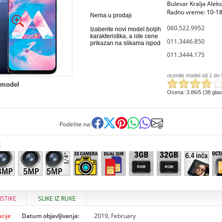
Bulevar Kralja Alek
Radno vreme: 10-18
Nema u prodaji
060.522.9952
Izaberite novi model boljih
karakteristika, a iste cene
011.3446.850
prikazan na slikama ispod
011.3444.175
ocenite model od 1 do 
 model
Ocena: 3.86/5 (38 gla
Podelite na:
E
ISTIKE
SLIKE IZ RUKE
cije
Datum objavljivanja:
2019, February