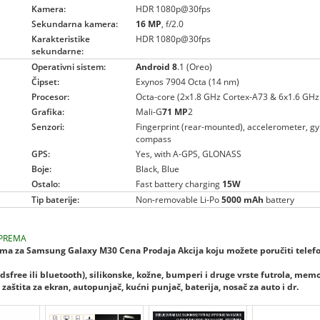
Kamera:
HDR 1080p@30fps
Sekundarna kamera:
16 MP
, f/2.0
Karakteristike
HDR 1080p@30fps
sekundarne:
Operativni sistem:
Android 8
.1 (Oreo)
Čipset:
Exynos 7904 Octa (14 nm)
Procesor:
Octa-core (2x1.8 GHz Cortex-A73 & 6x1.6 GHz
Grafika:
Mali-G
71 MP
2
Senzori:
Fingerprint (rear-mounted), accelerometer, gyr
compass
GPS:
Yes, with A-GPS, GLONASS
Boje:
Black, Blue
Ostalo:
Fast battery charging
15W
Tip baterije:
Non-removable Li-Po
5000 mAh
battery
PREMA
a za Samsung Galaxy M30 Cena Prodaja Akcija koju možete poručiti telefo
dsfree ili bluetooth), silikonske, kožne, bumperi i druge vrste futrola, mem
zaštita za ekran, autopunjač, kućni punjač, baterija, nosač za auto i dr.