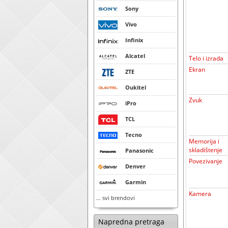
Sony
Vivo
Infinix
Alcatel
Telo i izrada
Ekran
ZTE
Oukitel
Zvuk
iPro
TCL
Tecno
Memorija i
skladištenje
Panasonic
Povezivanje
Denver
Garmin
Kamera
... svi brendovi
Napredna pretraga