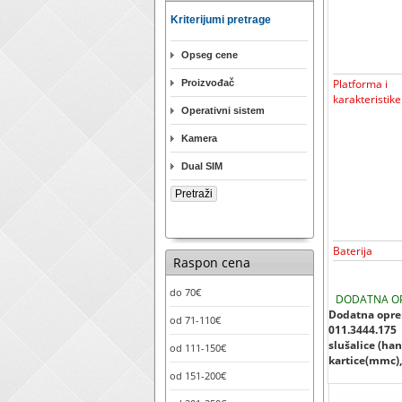
Kriterijumi pretrage
Opseg cene
Platforma i
Proizvođač
karakteristike
Operativni sistem
Kamera
Dual SIM
Baterija
Raspon cena
do 70€
DODATNA O
Dodatna oprem
od 71-110€
011.3444.175
slušalice (han
od 111-150€
kartice(mmc), 
od 151-200€