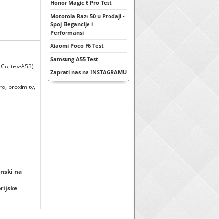
Honor Magic 6 Pro Test
Motorola Razr 50 u Prodaji -
Spoj Elegancije i
Performansi
Xiaomi Poco F6 Test
Samsung A55 Test
 Cortex-A53)
Zaprati nas na INSTAGRAMU
o, proximity,
nski na
orijske