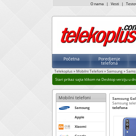
O nama
|
Vesti
|
Testo
Početna
Poredjenje
telefona
Telekoplus
»
Mobilni Telefoni
»
Samsung
»
Sams
Stari prikaz sajta klikom na Desktop verziju u dnu
Mobilni telefoni
Samsung Gal
Samsung telefo
telefona
Samsung
Apple
Xiaomi
Google