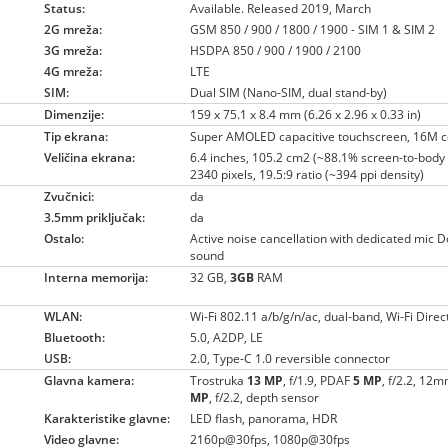
Status:
Available. Released 2019, March
2G mreža:
GSM 850 / 900 / 1800 / 1900 - SIM 1 & SIM 2
3G mreža:
HSDPA 850 / 900 / 1900 / 2100
4G mreža:
LTE
SIM:
Dual SIM (Nano-SIM, dual stand-by)
Dimenzije:
159 x 75.1 x 8.4 mm (6.26 x 2.96 x 0.33 in)
Tip ekrana:
Super AMOLED capacitive touchscreen, 16M c
Veličina ekrana:
6.4 inches, 105.2 cm2 (~88.1% screen-to-body 
2340 pixels, 19.5:9 ratio (~394 ppi density)
Zvučnici:
da
3.5mm priključak:
da
Ostalo:
Active noise cancellation with dedicated mic 
sound
Interna memorija:
32 GB,
3GB
RAM
WLAN:
Wi-Fi 802.11 a/b/g/n/ac, dual-band, Wi-Fi Direc
Bluetooth:
5.0, A2DP, LE
USB:
2.0, Type-C 1.0 reversible connector
Glavna kamera:
Trostruka
13 MP
, f/1.9, PDAF
5 MP
, f/2.2, 12
MP
, f/2.2, depth sensor
Karakteristike glavne:
LED flash, panorama, HDR
Video glavne:
2160p@30fps, 1080p@30fps