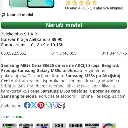
Ocena: 4.80/5 (10 glasova ukupno)
Uporedi model
Naruči model
Teleko plus S.T.K.R.
Bulevar Kralja Aleksandra 88-90
Radno vreme: 10-18h Su: 10-15h
060.522.9952
011.3446.850
011.3444.175
Samsung M55s Cena 35625 dinara na AKCIJI Srbija, Beograd.
Prodaja Samsung Galaxy M55s telefona
u originalnom
pakovanju sa Garancijom. Kupite
Samsung M55s po Akcijskoj
Ceni
dok traju zalihe. Isporuka po svim mestima i gradovima u
Srbiji za 24h. Poredjenje telefona. Slike iz ruke, specifikacija,
karakteristike i
cene Samsung M55s telefona. Uporedite cene
Samsung telefona
. Poručite telefonom ili online - telekoplus.com
Podelite na:
TOP OSOBINE