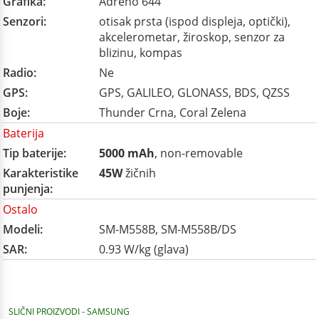
Grafika:
Adreno 644
Senzori:
otisak prsta (ispod displeja, optički),
akcelerometar, žiroskop, senzor za
blizinu, kompas
Radio:
Ne
GPS:
GPS, GALILEO, GLONASS, BDS, QZSS
Boje:
Thunder Crna, Coral Zelena
Baterija
Tip baterije:
5000 mAh
, non-removable
Karakteristike
45W
žičnih
punjenja:
Ostalo
Modeli:
SM-M558B, SM-M558B/DS
SAR:
0.93 W/kg (glava)
SLIČNI PROIZVODI - SAMSUNG