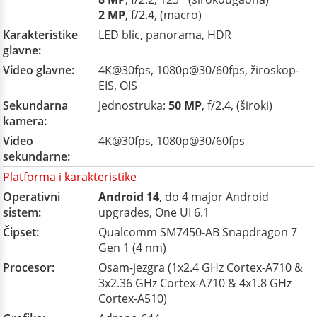
2 MP
, f/2.4, (macro)
Karakteristike
LED blic, panorama, HDR
glavne:
Video glavne:
4K@30fps, 1080p@30/60fps, žiroskop-
EIS, OIS
Sekundarna
Jednostruka:
50 MP
, f/2.4, (široki)
kamera:
Video
4K@30fps, 1080p@30/60fps
sekundarne:
Platforma i karakteristike
Operativni
Android 14
, do 4 major Android
sistem:
upgrades, One UI 6.1
Čipset:
Qualcomm SM7450-AB Snapdragon 7
Gen 1 (4 nm)
Procesor:
Osam-jezgra (1x2.4 GHz Cortex-A710 &
3x2.36 GHz Cortex-A710 & 4x1.8 GHz
Cortex-A510)