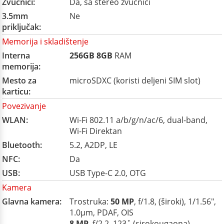
Zvučnici:
Da, sa stereo zvučnici
3.5mm
Ne
priključak:
Memorija i skladištenje
Interna
256GB
8GB
RAM
memorija:
Mesto za
microSDXC (koristi deljeni SIM slot)
karticu:
Povezivanje
WLAN:
Wi-Fi 802.11 a/b/g/n/ac/6, dual-band,
Wi-Fi Direktan
Bluetooth:
5.2, A2DP, LE
NFC:
Da
USB:
USB Type-C 2.0, OTG
Kamera
Glavna kamera:
Trostruka:
50 MP
, f/1.8, (široki), 1/1.56",
1.0µm, PDAF, OIS
8 MP
, f/2.2, 123˚ (sirokougaona)