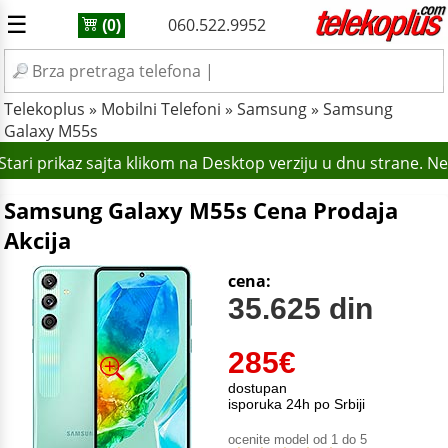
☰
060.522.9952
(0)
Telekoplus
»
Mobilni Telefoni
»
Samsung
»
Samsung
Galaxy M55s
tari prikaz sajta klikom na Desktop verziju u dnu strane. N
Samsung Galaxy M55s Cena Prodaja
Akcija
cena:
35.625 din
285
€
dostupan
isporuka 24h po Srbiji
ocenite model od 1 do 5