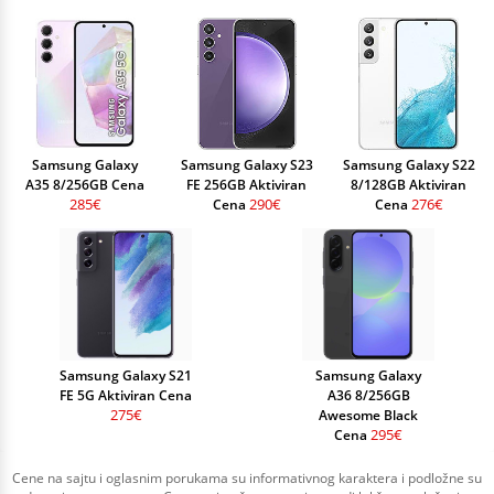
Samsung Galaxy
Samsung Galaxy S23
Samsung Galaxy S22
A35 8/256GB Cena
FE 256GB Aktiviran
8/128GB Aktiviran
285€
290€
276€
Cena
Cena
Samsung Galaxy S21
Samsung Galaxy
FE 5G Aktiviran Cena
A36 8/256GB
275€
Awesome Black
295€
Cena
Cene na sajtu i oglasnim porukama su informativnog karaktera i podložne su