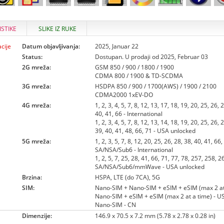
ISTIKE
SLIKE IZ RUKE
cije
Datum objavljivanja:
2025, Januar 22
Status:
Dostupan. U prodaji od 2025, Februar 03
2G mreža:
GSM 850 / 900 / 1800 / 1900
CDMA 800 / 1900 & TD-SCDMA
3G mreža:
HSDPA 850 / 900 / 1700(AWS) / 1900 / 2100
CDMA2000 1xEV-DO
4G mreža:
1, 2, 3, 4, 5, 7, 8, 12, 13, 17, 18, 19, 20, 25, 26, 
40, 41, 66 - International
1, 2, 3, 4, 5, 7, 8, 12, 13, 14, 18, 19, 20, 25, 26, 
39, 40, 41, 48, 66, 71 - USA unlocked
5G mreža:
1, 2, 3, 5, 7, 8, 12, 20, 25, 26, 28, 38, 40, 41, 66
SA/NSA/Sub6 - International
1, 2, 5, 7, 25, 28, 41, 66, 71, 77, 78, 257, 258, 
SA/NSA/Sub6/mmWave - USA unlocked
Brzina:
HSPA, LTE (do 7CA), 5G
SIM:
Nano-SIM + Nano-SIM + eSIM + eSIM (max 2 at 
Nano-SIM + eSIM + eSIM (max 2 at a time) - 
Nano-SIM - CN
Dimenzije:
146.9 x 70.5 x 7.2 mm (5.78 x 2.78 x 0.28 in)