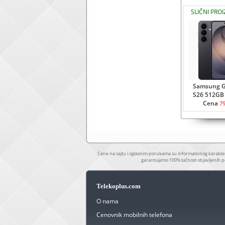
SLIČNI PRO
Samsung G
S26 512GB 
Cena
7
Cene na sajtu i oglasnim porukama su informativnog karakter
garantujemo 100% tačnost objavljenih p
Telekoplus.com
O nama
Cenovnik mobilnih telefona