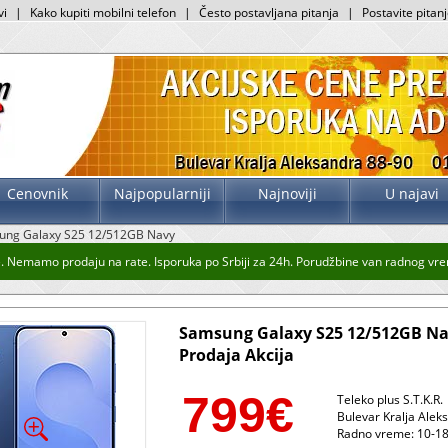
vi
|
Kako kupiti mobilni telefon
|
Često postavljana pitanja
|
Postavite pitan
Cenovnik
Najpopularniji
Najnoviji
U najavi
ung Galaxy S25 12/512GB Navy
Nemamo prodaju na rate. Isporuka po Srbiji za 24h. Porudžbine van radnog vremen
Samsung Galaxy S25 12/512GB N
Prodaja Akcija
799
€
Teleko plus S.T.K.R.
Bulevar Kralja Alek
Radno vreme: 10-18