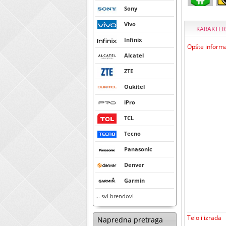
Sony
Vivo
KARAKTER
Infinix
Opšte informa
Alcatel
ZTE
Oukitel
iPro
TCL
Tecno
Panasonic
Denver
Garmin
... svi brendovi
Telo i izrada
Napredna pretraga