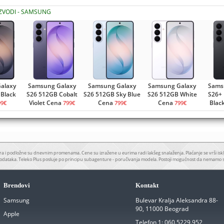
IZVODI - SAMSUNG
alaxy
Samsung Galaxy
Samsung Galaxy
Samsung Galaxy
Sams
Black
S26 512GB Cobalt
S26 512GB Sky Blue
S26 512GB White
S26+ 
Violet Cena
Cena
Cena
Blac
99€
799€
799€
799€
a i podložne su dnevnim promenama. Cene su izražene u eurima radi lakšeg snalaženja. Plaćanje se vrši iskl
odataka. Teleko Plus posluje po principu subagenture - poručivanja modela. Postoji mogućnost da nemamo 
Brendovi
Kontakt
Samsung
Bulevar Kralja Aleksandra 88-
90, 11000 Beograd
Apple
Telefon 1:
060.5229.952