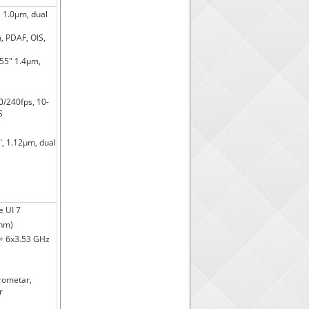
", 1.0µm, dual
m, PDAF, OIS,
.55" 1.4µm,
/240fps, 10-
S
2", 1.12µm, dual
e UI 7
 nm)
 + 6x3.53 GHz
erometar,
r