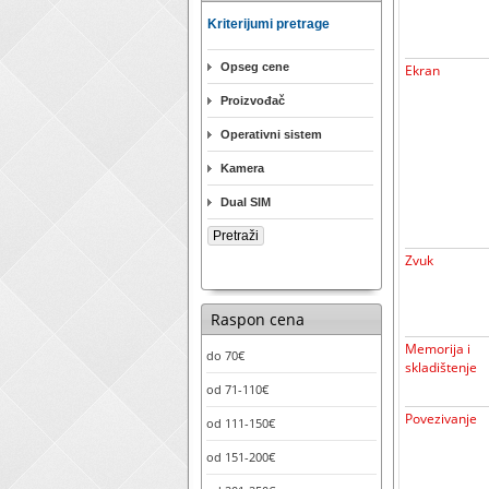
Kriterijumi pretrage
Opseg cene
Ekran
Proizvođač
Operativni sistem
Kamera
Dual SIM
Zvuk
Raspon cena
Memorija i
do 70€
skladištenje
od 71-110€
Povezivanje
od 111-150€
od 151-200€