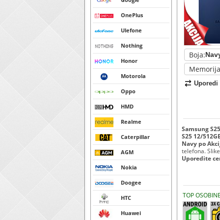
OnePlus
Ulefone
Nothing
Boja:
Honor
Memorija
Motorola
Uporedi
Oppo
HMD
Realme
Samsung S25 
S25 12/512GB
Caterpillar
Navy po Akci
telefona. Slike
AGM
Uporedite c
Nokia
Doogee
TOP OSOBIN
HTC
Huawei