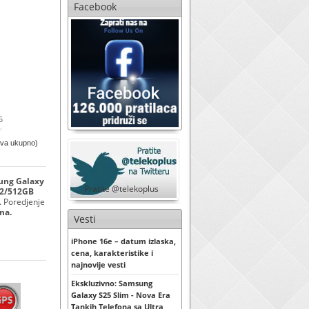
Facebook
5
ova ukupno)
sung Galaxy
Pratite @telekoplus
12/512GB
. Poredjenje
na.
Vesti
iPhone 16e – datum izlaska,
cena, karakteristike i
najnovije vesti
Ekskluzivno: Samsung
Galaxy S25 Slim - Nova Era
Tankih Telefona sa Ultra