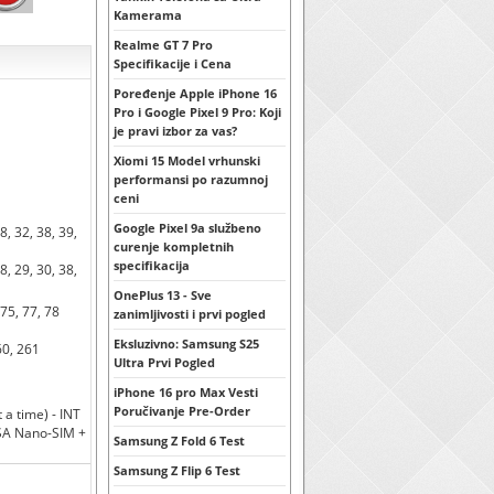
Kamerama
Realme GT 7 Pro
Specifikacije i Cena
Poređenje Apple iPhone 16
Pro i Google Pixel 9 Pro: Koji
je pravi izbor za vas?
Xiomi 15 Model vrhunski
performansi po razumnoj
ceni
Google Pixel 9a službeno
28, 32, 38, 39,
curenje kompletnih
specifikacija
28, 29, 30, 38,
OnePlus 13 - Sve
, 75, 77, 78
zanimljivosti i prvi pogled
Eksluzivno: Samsung S25
260, 261
Ultra Prvi Pogled
iPhone 16 pro Max Vesti
Poručivanje Pre-Order
a time) - INT
USA Nano-SIM +
Samsung Z Fold 6 Test
Samsung Z Flip 6 Test