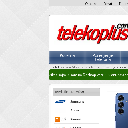
O nama
|
Vesti
|
Testo
Početna
Poredjenje
telefona
Telekoplus
»
Mobilni Telefoni
»
Samsung
»
Sams
Stari prikaz sajta klikom na Desktop verziju u dnu strane. 
Mobilni telefoni
Samsung
Apple
Xiaomi
Google