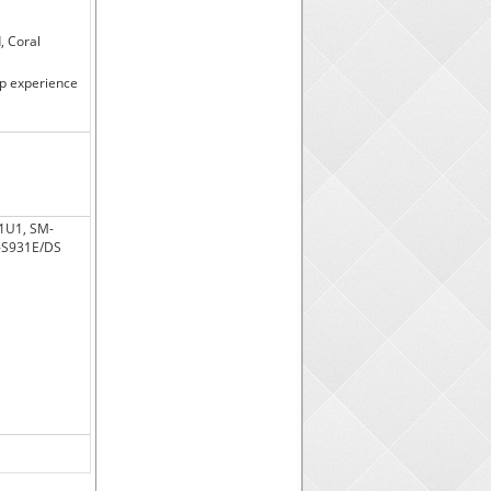
, Coral
p experience
1U1, SM-
-S931E/DS