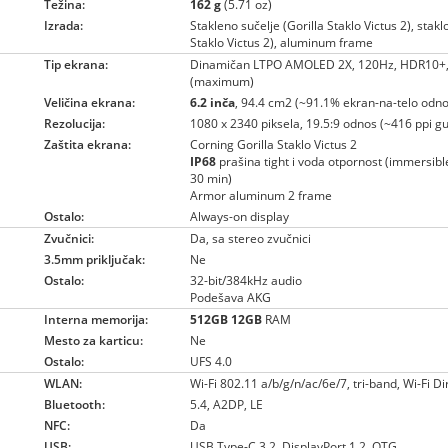
Težina:
162 g
(5.71 oz)
Izrada:
Stakleno sučelje (Gorilla Staklo Victus 2), stakl
Staklo Victus 2), aluminum frame
Tip ekrana:
Dinamičan LTPO AMOLED 2X, 120Hz, HDR10+, 
(maximum)
Veličina ekrana:
6.2 inča
, 94.4 cm2 (~91.1% ekran-na-telo odno
Rezolucija:
1080 x 2340 piksela, 19.5:9 odnos (~416 ppi gu
Zaštita ekrana:
Corning Gorilla Staklo Victus 2
IP68
prašina tight i voda otpornost (immersib
30 min)
Armor aluminum 2 frame
Ostalo:
Always-on display
Zvučnici:
Da, sa stereo zvučnici
3.5mm priključak:
Ne
Ostalo:
32-bit/384kHz audio
Podešava AKG
Interna memorija:
512GB
12GB
RAM
Mesto za karticu:
Ne
Ostalo:
UFS 4.0
WLAN:
Wi-Fi 802.11 a/b/g/n/ac/6e/7, tri-band, Wi-Fi D
Bluetooth:
5.4, A2DP, LE
NFC:
Da
USB:
USB Type-C 3.2, DisplayPort 1.2, OTG