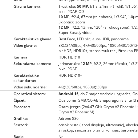
Glavna kamera:
Trostruka:
50 MP
, f/1.8, 24mm (široki), 1/1.56
pixel PDAF, OIS
10 MP
, f/2.4, 67mm (telephoto), 1/3.94", 1.0µ
3x optički zoom
12 MP
, f/2.2, 13mm, 120˚ (sirokougaona), 1/2
Super Steady video
Karakteristike glavne:
Best Face, LED blic, auto-HDR, panorama
Video glavne:
8K@24/30fps, 4K@30/60fps, 1080p@30/60/120
bit HDR, HDR10+, stereo zvuk rec., žiroskop-EI
Kamera:
HDR, HDR10+
Sekundarna kamera:
Jednostruka:
12 MP
, f/2.2, 26mm (široki), 1/3.
pixel PDAF
Karakteristike
HDR, HDR10+
sekundarne:
Video sekundarne:
4K@30/60fps, 1080p@30fps
Operativni sistem:
Android 15
, do 7 major Android upgrades, On
Čipset:
Qualcomm SM8750-AB Snapdragon 8 Elite (3
Procesor:
Osam-jezgra (2x4.47 GHz Oryon V2 Phoenix L
Oryon V2 Phoenix M)
Grafika:
Adreno 830
Senzori:
otisak prsta (ispod displeja, ultrasonic), akcel
žiroskop, senzor za blizinu, kompas, baromete
Radio:
Ne