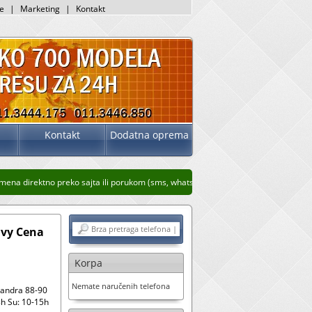
je
|
Marketing
|
Kontakt
Kontakt
Dodatna oprema
a direktno preko sajta ili porukom (sms, whatsup, viber)
Stari prikaz sajta kliko
avy Cena
Korpa
Nemate naručenih telefona
sandra 88-90
h Su: 10-15h