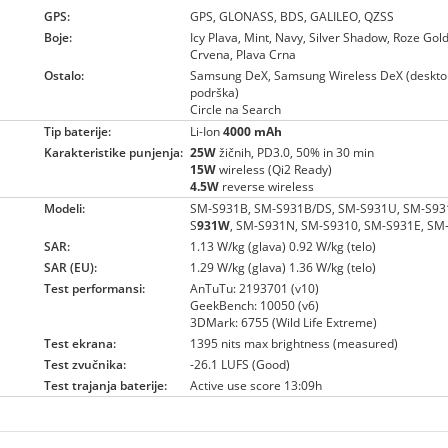
GPS:
GPS, GLONASS, BDS, GALILEO, QZSS
Boje:
Icy Plava, Mint, Navy, Silver Shadow, Roze Gold
Crvena, Plava Crna
Ostalo:
Samsung DeX, Samsung Wireless DeX (deskto
podrška)
Circle na Search
Tip baterije:
Li-Ion
4000 mAh
Karakteristike punjenja:
25W
žičnih, PD3.0, 50% in 30 min
15W
wireless (Qi2 Ready)
4.5W
reverse wireless
Modeli:
SM-S931B, SM-S931B/DS, SM-S931U, SM-S93
S
931W
, SM-S931N, SM-S9310, SM-S931E, SM
SAR:
1.13 W/kg (glava) 0.92 W/kg (telo)
SAR (EU):
1.29 W/kg (glava) 1.36 W/kg (telo)
Test performansi:
AnTuTu: 2193701 (v10)
GeekBench: 10050 (v6)
3DMark: 6755 (Wild Life Extreme)
Test ekrana:
1395 nits max brightness (measured)
Test zvučnika:
-26.1 LUFS (Good)
Test trajanja baterije:
Active use score 13:09h