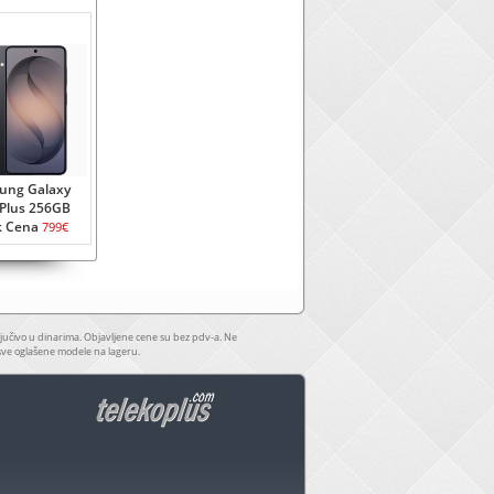
ung Galaxy
Plus 256GB
k Cena
799€
jučivo u dinarima. Objavljene cene su bez pdv-a. Ne
sve oglašene modele na lageru.