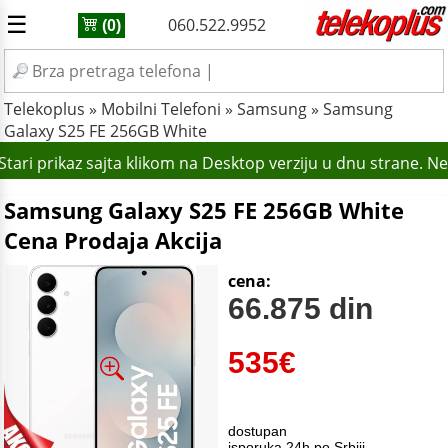
☰
060.522.9952
(0)
Telekoplus
»
Mobilni Telefoni
»
Samsung
»
Samsung
Galaxy S25 FE 256GB White
tari prikaz sajta klikom na Desktop verziju u dnu strane. N
Samsung Galaxy S25 FE 256GB White
Cena Prodaja Akcija
cena:
66.875 din
535
€
dostupan
isporuka 24h po Srbiji