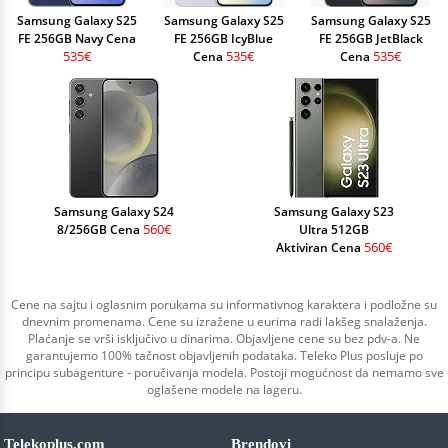
Samsung Galaxy S25
Samsung Galaxy S25
Samsung Galaxy S25
FE 256GB Navy Cena
FE 256GB IcyBlue
FE 256GB JetBlack
535€
535€
535€
Cena
Cena
Samsung Galaxy S24
Samsung Galaxy S23
560€
8/256GB Cena
Ultra 512GB
560€
Aktiviran Cena
Cene na sajtu i oglasnim porukama su informativnog karaktera i podložne su
dnevnim promenama. Cene su izražene u eurima radi lakšeg snalaženja.
Plaćanje se vrši isključivo u dinarima. Objavljene cene su bez pdv-a. Ne
garantujemo 100% tačnost objavljenih podataka. Teleko Plus posluje po
principu subagenture - poručivanja modela. Postoji mogućnost da nemamo sve
oglašene modele na lageru.
Telekoplus.com
Brendovi