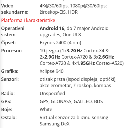
Video
4K@30/60fps, 1080p@30/60fps;
sekundarne:
žiroskop-EIS, HDR
Platforma i karakteristike
Operativni
Android 16
, do 7 major Android
sistem:
upgrades, One UI 8
Čipset:
Exynos 2400 (4 nm)
Procesor:
10-jezgra (1x
3.2GHz
Cortex-X4 &
2x
2.9GHz
Cortex-A720 & 3x
2.6GHz
Cortex-A720 & 4x
1.95GHz
Cortex-A520)
Grafika:
Xclipse 940
Senzori:
otisak prsta (ispod displeja, optički),
akcelerometar, žiroskop, kompas
Radio:
Unspecified
GPS:
GPS, GLONASS, GALILEO, BDS
Boje:
White
Ostalo:
Virtual senzor za blizinu sensing
Samsung DeX