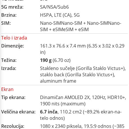
5G mreža:
SA/NSA/Sub6
Brzina:
HSPA, LTE (CA), 5G
SIM:
Nano-SIMNano-SIM + Nano-SIMNano-
SIM + eSIMeSIM + eSIM
Telo i izrada
Dimenzije:
161.3 x 76.6 x 7.4 mm (6.35 x 3.02 x 0.29
in)
Težina:
190 g
(6.70 oz)
Izrada:
Stakleno sučelje (Gorilla Staklo Victus+),
staklo back (Gorilla Staklo Victus+),
aluminum frame
Ekran
Tip ekrana:
Dinamičan AMOLED 2X, 120Hz, HDR10+,
1900 nits (maximum)
Veličina ekrana:
6.7 inča
, 110.2 cm2 (~89.2% ekran-na-
telo odnos)
Rezolucija:
1080 x 2340 piksela, 19.5:9 odnos (~385