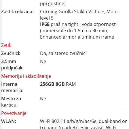
ppi gustine)
Zaštita ekrana:
Corning Gorilla Staklo Victus+, Mohs
level 5
IP68
prašina tight i voda otpornost
(immersible do 1.5m na 30 min)
Enhanced armor aluminum frame
Zvuk
Zvučnici:
Da, sa stereo zvučnici
3.5mm
Ne
priključak:
Memorija i skladištenje
Interna
256GB
8GB
RAM
memorija:
Mesto za
Ne
karticu:
Povezivanje
WLAN:
Wi-Fi 802.11 a/b/g/n/ac/6e, dual-band or
tri-band (market/regije zavisi), Wi-Fi