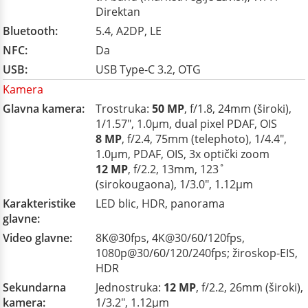
Direktan
Bluetooth:
5.4, A2DP, LE
NFC:
Da
USB:
USB Type-C 3.2, OTG
Kamera
Glavna kamera:
Trostruka:
50 MP
, f/1.8, 24mm (široki),
1/1.57", 1.0µm, dual pixel PDAF, OIS
8 MP
, f/2.4, 75mm (telephoto), 1/4.4",
1.0µm, PDAF, OIS, 3x optički zoom
12 MP
, f/2.2, 13mm, 123˚
(sirokougaona), 1/3.0", 1.12µm
Karakteristike
LED blic, HDR, panorama
glavne:
Video glavne:
8K@30fps, 4K@30/60/120fps,
1080p@30/60/120/240fps; žiroskop-EIS,
HDR
Sekundarna
Jednostruka:
12 MP
, f/2.2, 26mm (široki),
kamera:
1/3.2", 1.12µm