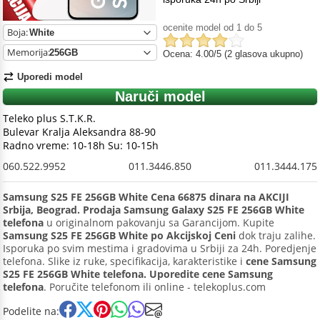
ocenite model od 1 do 5
Boja:
Memorija:
Ocena: 4.00/5 (2 glasova ukupno)
Uporedi model
Naruči model
Teleko plus S.T.K.R.
Bulevar Kralja Aleksandra 88-90
Radno vreme: 10-18h Su: 10-15h
060.522.9952
011.3446.850
011.3444.175
Samsung S25 FE 256GB White Cena 66875 dinara na AKCIJI
Srbija, Beograd. Prodaja Samsung Galaxy S25 FE 256GB White
telefona
u originalnom pakovanju sa Garancijom. Kupite
Samsung S25 FE 256GB White po Akcijskoj Ceni
dok traju zalihe.
Isporuka po svim mestima i gradovima u Srbiji za 24h. Poredjenje
telefona. Slike iz ruke, specifikacija, karakteristike i
cene Samsung
S25 FE 256GB White telefona. Uporedite cene Samsung
telefona
. Poručite telefonom ili online - telekoplus.com
Podelite na: