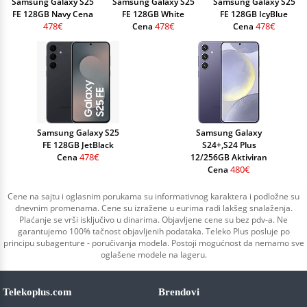
Samsung Galaxy S25
Samsung Galaxy S25
Samsung Galaxy S25
FE 128GB Navy Cena
FE 128GB White
FE 128GB IcyBlue
478€
478€
478€
Cena
Cena
Samsung Galaxy S25
Samsung Galaxy
FE 128GB JetBlack
S24+,S24 Plus
478€
Cena
12/256GB Aktiviran
480€
Cena
Cene na sajtu i oglasnim porukama su informativnog karaktera i podložne su
dnevnim promenama. Cene su izražene u eurima radi lakšeg snalaženja.
Plaćanje se vrši isključivo u dinarima. Objavljene cene su bez pdv-a. Ne
garantujemo 100% tačnost objavljenih podataka. Teleko Plus posluje po
principu subagenture - poručivanja modela. Postoji mogućnost da nemamo sve
oglašene modele na lageru.
Telekoplus.com
Brendovi