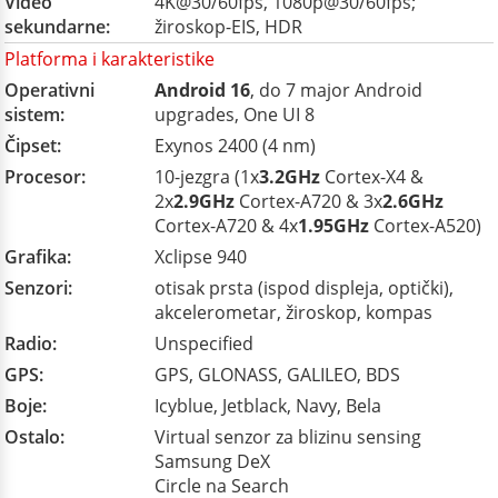
Video
4K@30/60fps, 1080p@30/60fps;
sekundarne:
žiroskop-EIS, HDR
Platforma i karakteristike
Operativni
Android 16
, do 7 major Android
sistem:
upgrades, One UI 8
Čipset:
Exynos 2400 (4 nm)
Procesor:
10-jezgra (1x
3.2GHz
Cortex-X4 &
2x
2.9GHz
Cortex-A720 & 3x
2.6GHz
Cortex-A720 & 4x
1.95GHz
Cortex-A520)
Grafika:
Xclipse 940
Senzori:
otisak prsta (ispod displeja, optički),
akcelerometar, žiroskop, kompas
Radio:
Unspecified
GPS:
GPS, GLONASS, GALILEO, BDS
Boje:
Icyblue, Jetblack, Navy, Bela
Ostalo:
Virtual senzor za blizinu sensing
Samsung DeX
Circle na Search