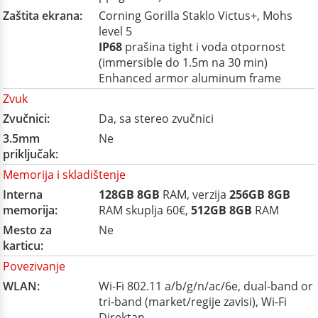
Zaštita ekrana:
Corning Gorilla Staklo Victus+, Mohs
level 5
IP68
prašina tight i voda otpornost
(immersible do 1.5m na 30 min)
Enhanced armor aluminum frame
Zvuk
Zvučnici:
Da, sa stereo zvučnici
3.5mm
Ne
priključak:
Memorija i skladištenje
Interna
128GB
8GB
RAM, verzija
256GB
8GB
memorija:
RAM skuplja 60€,
512GB
8GB
RAM
Mesto za
Ne
karticu:
Povezivanje
WLAN:
Wi-Fi 802.11 a/b/g/n/ac/6e, dual-band or
tri-band (market/regije zavisi), Wi-Fi
Direktan