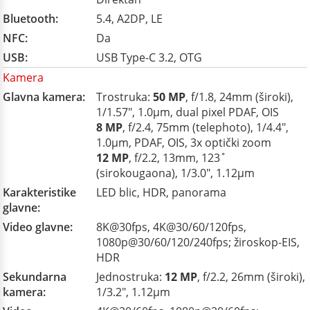
Bluetooth:
5.4, A2DP, LE
NFC:
Da
USB:
USB Type-C 3.2, OTG
Kamera
Glavna kamera:
Trostruka:
50 MP
, f/1.8, 24mm (široki),
1/1.57", 1.0µm, dual pixel PDAF, OIS
8 MP
, f/2.4, 75mm (telephoto), 1/4.4",
1.0µm, PDAF, OIS, 3x optički zoom
12 MP
, f/2.2, 13mm, 123˚
(sirokougaona), 1/3.0", 1.12µm
Karakteristike
LED blic, HDR, panorama
glavne:
Video glavne:
8K@30fps, 4K@30/60/120fps,
1080p@30/60/120/240fps; žiroskop-EIS,
HDR
Sekundarna
Jednostruka:
12 MP
, f/2.2, 26mm (široki),
kamera:
1/3.2", 1.12µm