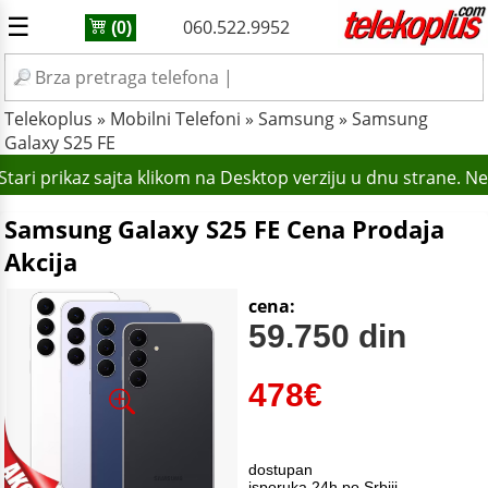
☰
060.522.9952
(0)
Telekoplus
»
Mobilni Telefoni
»
Samsung
»
Samsung
Galaxy S25 FE
tari prikaz sajta klikom na Desktop verziju u dnu strane. N
Samsung Galaxy S25 FE Cena Prodaja
Akcija
cena:
59.750 din
478
€
dostupan
isporuka 24h po Srbiji