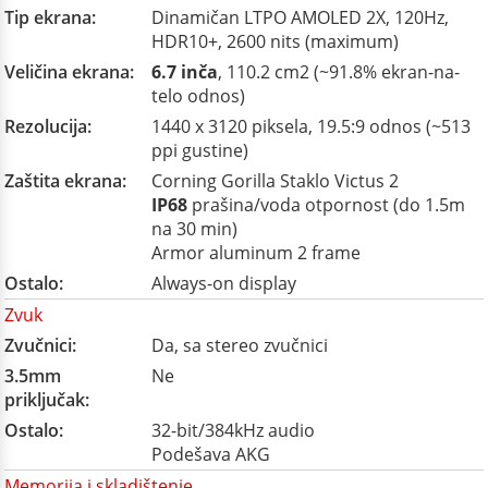
Tip ekrana:
Dinamičan LTPO AMOLED 2X, 120Hz,
HDR10+, 2600 nits (maximum)
Veličina ekrana:
6.7 inča
, 110.2 cm2 (~91.8% ekran-na-
telo odnos)
Rezolucija:
1440 x 3120 piksela, 19.5:9 odnos (~513
ppi gustine)
Zaštita ekrana:
Corning Gorilla Staklo Victus 2
IP68
prašina/voda otpornost (do 1.5m
na 30 min)
Armor aluminum 2 frame
Ostalo:
Always-on display
Zvuk
Zvučnici:
Da, sa stereo zvučnici
3.5mm
Ne
priključak:
Ostalo:
32-bit/384kHz audio
Podešava AKG
Memorija i skladištenje