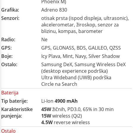
Phoenix M)
Grafika:
Adreno 830
Senzori:
otisak prsta (ispod displeja, ultrasonic),
akcelerometar, žiroskop, senzor za
blizinu, kompas, barometer
Radio:
Ne
GPS:
GPS, GLONASS, BDS, GALILEO, QZSS
Boje:
Icy Plava, Mint, Navy, Silver Shadow
Ostalo:
Samsung DeX, Samsung Wireless DeX
(desktop experience podrška)
Ultra Wideband (UWB) podrška
Circle na Search
Baterija
Tip baterije:
Li-Ion
4900 mAh
Karakteristike
45W
žičnih, PD3.0, 65% in 30 min
punjenja:
15W
wireless (Qi2)
4.5W
reverse wireless
Ostalo