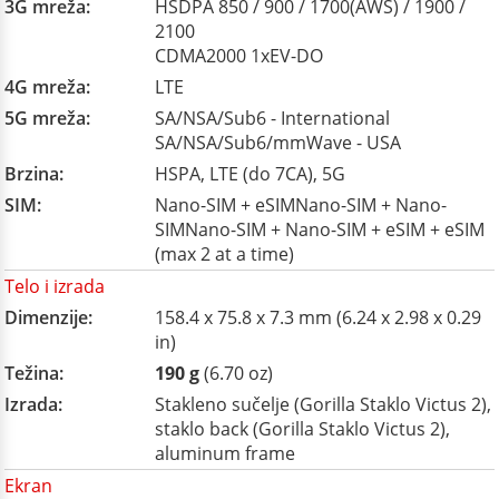
3G mreža:
HSDPA 850 / 900 / 1700(AWS) / 1900 /
2100
CDMA2000 1xEV-DO
4G mreža:
LTE
5G mreža:
SA/NSA/Sub6 - International
SA/NSA/Sub6/mmWave - USA
Brzina:
HSPA, LTE (do 7CA), 5G
SIM:
Nano-SIM + eSIMNano-SIM + Nano-
SIMNano-SIM + Nano-SIM + eSIM + eSIM
(max 2 at a time)
Telo i izrada
Dimenzije:
158.4 x 75.8 x 7.3 mm (6.24 x 2.98 x 0.29
in)
Težina:
190 g
(6.70 oz)
Izrada:
Stakleno sučelje (Gorilla Staklo Victus 2),
staklo back (Gorilla Staklo Victus 2),
aluminum frame
Ekran