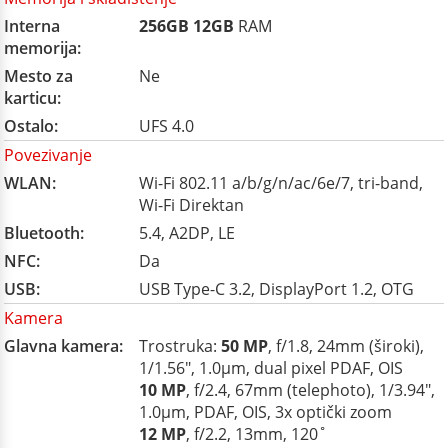
Interna
256GB
12GB
RAM
memorija:
Mesto za
Ne
karticu:
Ostalo:
UFS 4.0
Povezivanje
WLAN:
Wi-Fi 802.11 a/b/g/n/ac/6e/7, tri-band,
Wi-Fi Direktan
Bluetooth:
5.4, A2DP, LE
NFC:
Da
USB:
USB Type-C 3.2, DisplayPort 1.2, OTG
Kamera
Glavna kamera:
Trostruka:
50 MP
, f/1.8, 24mm (široki),
1/1.56", 1.0µm, dual pixel PDAF, OIS
10 MP
, f/2.4, 67mm (telephoto), 1/3.94",
1.0µm, PDAF, OIS, 3x optički zoom
12 MP
, f/2.2, 13mm, 120˚