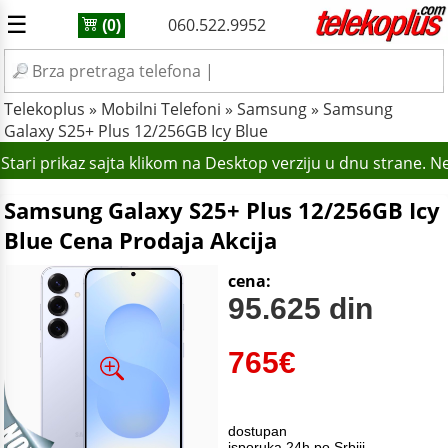
☰
060.522.9952
(0)
Telekoplus
»
Mobilni Telefoni
»
Samsung
»
Samsung
Galaxy S25+ Plus 12/256GB Icy Blue
tari prikaz sajta klikom na Desktop verziju u dnu strane. N
Samsung Galaxy S25+ Plus 12/256GB Icy
Blue Cena Prodaja Akcija
cena:
95.625 din
765
€
dostupan
isporuka 24h po Srbiji