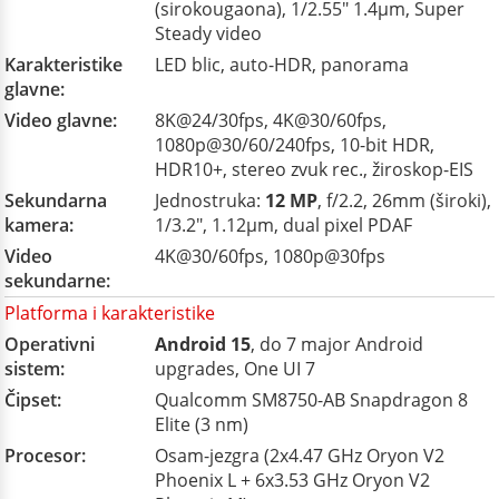
(sirokougaona), 1/2.55" 1.4µm, Super
Steady video
Karakteristike
LED blic, auto-HDR, panorama
glavne:
Video glavne:
8K@24/30fps, 4K@30/60fps,
1080p@30/60/240fps, 10-bit HDR,
HDR10+, stereo zvuk rec., žiroskop-EIS
Sekundarna
Jednostruka:
12 MP
, f/2.2, 26mm (široki),
kamera:
1/3.2", 1.12µm, dual pixel PDAF
Video
4K@30/60fps, 1080p@30fps
sekundarne:
Platforma i karakteristike
Operativni
Android 15
, do 7 major Android
sistem:
upgrades, One UI 7
Čipset:
Qualcomm SM8750-AB Snapdragon 8
Elite (3 nm)
Procesor:
Osam-jezgra (2x4.47 GHz Oryon V2
Phoenix L + 6x3.53 GHz Oryon V2