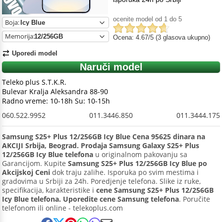
ocenite model od 1 do 5
Boja:
Memorija:
Ocena: 4.67/5 (3 glasova ukupno)
Uporedi model
Naruči model
Teleko plus S.T.K.R.
Bulevar Kralja Aleksandra 88-90
Radno vreme: 10-18h Su: 10-15h
060.522.9952
011.3446.850
011.3444.175
Samsung S25+ Plus 12/256GB Icy Blue Cena 95625 dinara na
AKCIJI Srbija, Beograd. Prodaja Samsung Galaxy S25+ Plus
12/256GB Icy Blue telefona
u originalnom pakovanju sa
Garancijom. Kupite
Samsung S25+ Plus 12/256GB Icy Blue po
Akcijskoj Ceni
dok traju zalihe. Isporuka po svim mestima i
gradovima u Srbiji za 24h. Poredjenje telefona. Slike iz ruke,
specifikacija, karakteristike i
cene Samsung S25+ Plus 12/256GB
Icy Blue telefona. Uporedite cene Samsung telefona
. Poručite
telefonom ili online - telekoplus.com