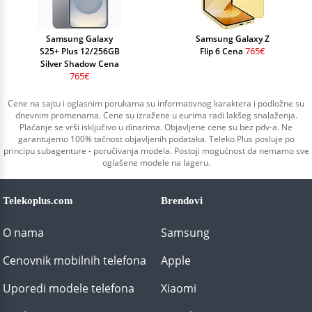
Samsung Galaxy
Samsung Galaxy Z
765€
S25+ Plus 12/256GB
Flip 6 Cena
Silver Shadow Cena
765€
Cene na sajtu i oglasnim porukama su informativnog karaktera i podložne su
dnevnim promenama. Cene su izražene u eurima radi lakšeg snalaženja.
Plaćanje se vrši isključivo u dinarima. Objavljene cene su bez pdv-a. Ne
garantujemo 100% tačnost objavljenih podataka. Teleko Plus posluje po
principu subagenture - poručivanja modela. Postoji mogućnost da nemamo sve
oglašene modele na lageru.
Telekoplus.com
Brendovi
O nama
Samsung
Cenovnik mobilnih telefona
Apple
Uporedi modele telefona
Xiaomi