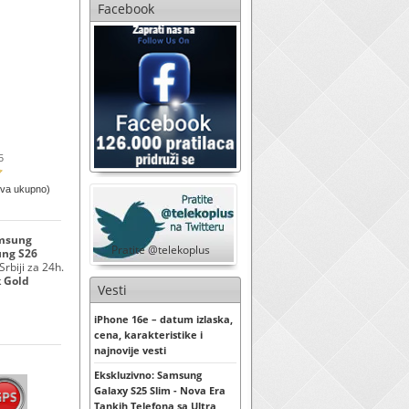
Facebook
5
ova ukupno)
amsung
Pratite @telekoplus
ng S26
rbiji za 24h.
 Gold
Vesti
iPhone 16e – datum izlaska,
cena, karakteristike i
najnovije vesti
Ekskluzivno: Samsung
Galaxy S25 Slim - Nova Era
Tankih Telefona sa Ultra