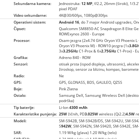
Sekundarna kamera:
Jednostruka:
12 MP
, f/2.2, 26mm (široki), 1/3.
pixel PDAF
Video sekundarne:
4K@30/60fps, 1080p@30fps
Operativni sistem:
Android 16
, do 7 major Android upgrades, On
Čipset:
Qualcomm SM8850-AC Snapdragon 8 Elite Gen
ROWExynos 2600 - Europe
Procesor:
Osam-jezgra (2x4.74 GHz Oryon V3 Phoenix L
Oryon V3 Phoenix M) - ROW10-jezgra (1x
3.8G
3x
3.25GHz
C1-Prox & 6x
2.75GHz
C1-Prox) - E
Grafika:
Adreno 840 - ROW
Senzori:
otisak prsta (ispod displeja, ultrasonic), akcel
žiroskop, senzor za blizinu, kompas, baromete
Radio:
Ne
GPS:
GPS, GLONASS, BDS, GALILEO, QZSS
Boje:
Pink Zlatna
Ostalo:
Samsung DeX, Samsung Wireless DeX (deskto
podrška)
Tip baterije:
Li-Ion
4300 mAh
Karakteristike punjenja:
25W
žičnih, PD
3.025W
wireless (Qi2.2)
4.5W
re
Modeli:
SM-S942B, SM-S942B/DS, SM-S942U, SM-S94
S
942W
, SM-S942N, SM-S9420, SM-S942E, SM
SAR:
1.19 W/kg (glava) 1.20 W/kg (telo)