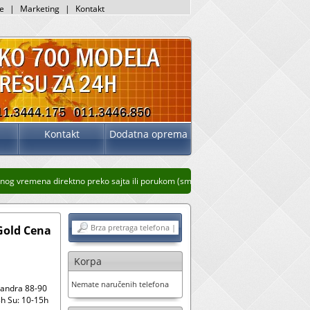
je
|
Marketing
|
Kontakt
Kontakt
Dodatna oprema
g vremena direktno preko sajta ili porukom (sms, whatsup, viber)
Stari prikaz saj
Gold Cena
Korpa
Nemate naručenih telefona
sandra 88-90
h Su: 10-15h