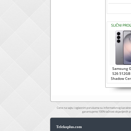
SLIČNI PRO
Samsung G
S26 512GB 
Shadow Ce
Cene na sajtu i oglasnim porukama su informativnog karakter
garantujemo 100% tačnost objavljenih p
Telekoplus.com