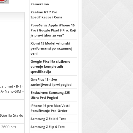
Kamerama
Realme GT 7 Pro
Specifikacije i Cena
Poređenje Apple iPhone 16
Pro i Google Pixel 9 Pro: Koji
je pravi izbor za vas?
Xiomi 15 Model vrhunski
performansi po razumnoj
ceni
Google Pixel 9a službeno
curenje kompletnih
specifikacija
OnePlus 13 - Sve
zanimljivosti i prvi pogled
a time) - INT·
SA· Nano-SIM +
Eksluzivno: Samsung S25
Ultra Prvi Pogled
iPhone 16 pro Max Vesti
Poručivanje Pre-Order
(Gorilla Staklo
Samsung Z Fold 6 Test
2600 nits
Samsung Z Flip 6 Test