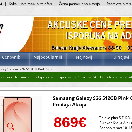
vi
|
Kako kupiti mobilni telefon
|
Često postavljana pitanja
|
Postavite pitan
Cenovnik
Najpopularniji
Najnoviji
U najavi
ng Galaxy S26 512GB Pink Gold
 strane. Nemamo prodaju na rate. Isporuka po Srbiji za 24h. Porudžbine van radno
Samsung Galaxy S26 512GB Pink 
Prodaja Akcija
869
€
Teleko plus S.T.K.R.
Bulevar Kralja Alek
Radno vreme: 10-18