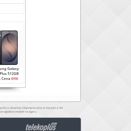
ung Galaxy
Plus 512GB
k Cena
899€
jučivo u dinarima. Objavljene cene su bez pdv-a. Ne
sve oglašene modele na lageru.