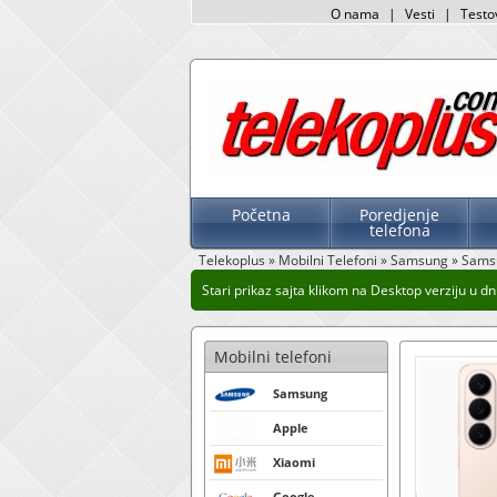
O nama
|
Vesti
|
Testo
Početna
Poredjenje
telefona
Telekoplus
»
Mobilni Telefoni
»
Samsung
»
Samsu
Stari prikaz sajta klikom na Desktop verziju u dnu
Mobilni telefoni
Samsung
Apple
Xiaomi
Google