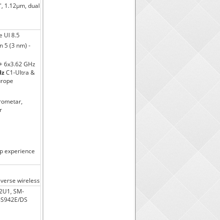
2", 1.12µm, dual
e UI 8.5
 5 (3 nm) -
 + 6x3.62 GHz
Hz
C1-Ultra &
urope
erometar,
r
p experience
verse wireless
2U1, SM-
-S942E/DS