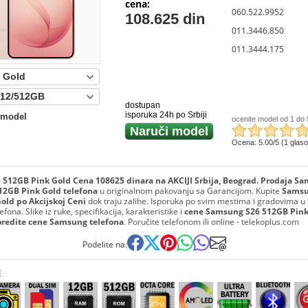
cena:
060.522.9952
108.625 din
011.3446.850
011.3444.175
:
dostupan
isporuka 24h po Srbiji
 model
ocenite model od 1 do 
Naruči model
Ocena: 5.00/5 (1 glas
512GB Pink Gold Cena 108625 dinara na AKCIJI Srbija, Beograd. Prodaja S
12GB Pink Gold telefona
u originalnom pakovanju sa Garancijom. Kupite
Samsu
old po Akcijskoj Ceni
dok traju zalihe. Isporuka po svim mestima i gradovima u S
fona. Slike iz ruke, specifikacija, karakteristike i
cene Samsung S26 512GB Pink
oredite cene Samsung telefona
. Poručite telefonom ili online - telekoplus.com
Podelite na:
E