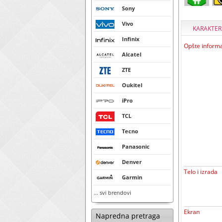
Sony
Vivo
KARAKTER
Infinix
Opšte informa
Alcatel
ZTE
Oukitel
iPro
TCL
Tecno
Panasonic
Denver
Telo i izrada
Garmin
... svi brendovi
Ekran
Napredna pretraga