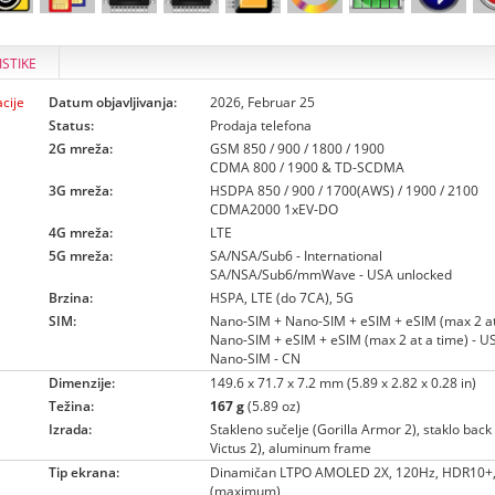
ISTIKE
cije
Datum objavljivanja:
2026, Februar 25
Status:
Prodaja telefona
2G mreža:
GSM 850 / 900 / 1800 / 1900
CDMA 800 / 1900 & TD-SCDMA
3G mreža:
HSDPA 850 / 900 / 1700(AWS) / 1900 / 2100
CDMA2000 1xEV-DO
4G mreža:
LTE
5G mreža:
SA/NSA/Sub6 - International
SA/NSA/Sub6/mmWave - USA unlocked
Brzina:
HSPA, LTE (do 7CA), 5G
SIM:
Nano-SIM + Nano-SIM + eSIM + eSIM (max 2 at 
Nano-SIM + eSIM + eSIM (max 2 at a time) - U
Nano-SIM - CN
Dimenzije:
149.6 x 71.7 x 7.2 mm (5.89 x 2.82 x 0.28 in)
Težina:
167 g
(5.89 oz)
Izrada:
Stakleno sučelje (Gorilla Armor 2), staklo back 
Victus 2), aluminum frame
Tip ekrana:
Dinamičan LTPO AMOLED 2X, 120Hz, HDR10+, 
(maximum)