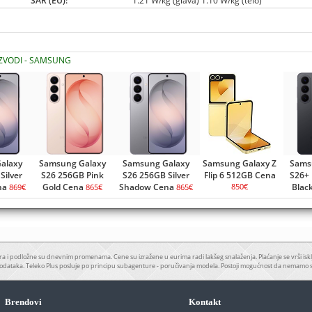
SAR (EU):
1.21 W/kg (glava) 1.10 W/kg (telo)
IZVODI - SAMSUNG
alaxy
Samsung Galaxy
Samsung Galaxy
Samsung Galaxy Z
Sams
Silver
S26 256GB Pink
S26 256GB Silver
Flip 6 512GB Cena
S26+ 
na
Gold Cena
Shadow Cena
850€
Blac
869€
865€
865€
a i podložne su dnevnim promenama. Cene su izražene u eurima radi lakšeg snalaženja. Plaćanje se vrši iskl
odataka. Teleko Plus posluje po principu subagenture - poručivanja modela. Postoji mogućnost da nemamo 
Brendovi
Kontakt