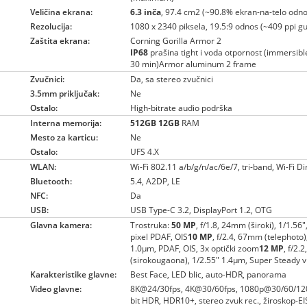
Veličina ekrana:
6.3 inča
, 97.4 cm2 (~90.8% ekran-na-telo odno
Rezolucija:
1080 x 2340 piksela, 19.5:9 odnos (~409 ppi gu
Zaštita ekrana:
Corning Gorilla Armor 2
IP68
prašina tight i voda otpornost (immersib
30 min)Armor aluminum 2 frame
Zvučnici:
Da, sa stereo zvučnici
3.5mm priključak:
Ne
Ostalo:
High-bitrate audio podrška
Interna memorija:
512GB
12GB
RAM
Mesto za karticu:
Ne
Ostalo:
UFS 4.X
WLAN:
Wi-Fi 802.11 a/b/g/n/ac/6e/7, tri-band, Wi-Fi D
Bluetooth:
5.4, A2DP, LE
NFC:
Da
USB:
USB Type-C 3.2, DisplayPort 1.2, OTG
Glavna kamera:
Trostruka:
50 MP
, f/1.8, 24mm (široki), 1/1.56
pixel PDAF, OIS
10 MP
, f/2.4, 67mm (telephoto)
1.0µm, PDAF, OIS, 3x optički zoom
12 MP
, f/2.
(sirokougaona), 1/2.55" 1.4µm, Super Steady 
Karakteristike glavne:
Best Face, LED blic, auto-HDR, panorama
Video glavne:
8K@24/30fps, 4K@30/60fps, 1080p@30/60/120
bit HDR, HDR10+, stereo zvuk rec., žiroskop-EI