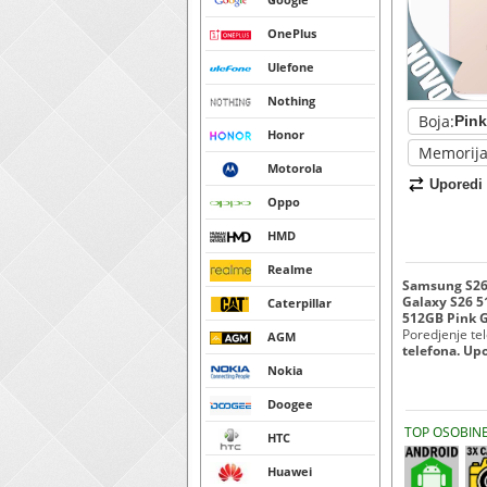
OnePlus
Ulefone
Nothing
Boja:
Honor
Memorija
Motorola
Uporedi
Oppo
HMD
Realme
Samsung S26 
Galaxy S26 5
Caterpillar
512GB Pink G
Poredjenje tele
AGM
telefona. Up
Nokia
Doogee
TOP OSOBIN
HTC
Huawei