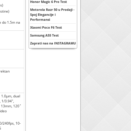
Honor Magic 6 Pro Test
s)
Motorola Razr 50 u Prodaji -
stine)
Spoj Elegancije i
Performansi
le do 1.5m na
Xiaomi Poco F6 Test
Samsung A55 Test
Zaprati nas na INSTAGRAMU
irektan
", 1.0µm, dual
, 1/3.94",
2, 13mm, 120˚
video
/240fps, 10-
S