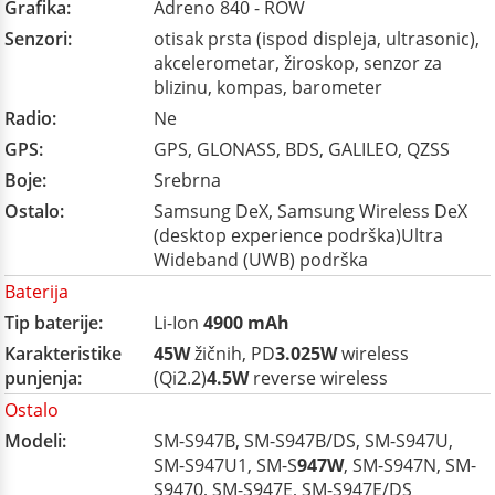
Grafika:
Adreno 840 - ROW
Senzori:
otisak prsta (ispod displeja, ultrasonic),
akcelerometar, žiroskop, senzor za
blizinu, kompas, barometer
Radio:
Ne
GPS:
GPS, GLONASS, BDS, GALILEO, QZSS
Boje:
Srebrna
Ostalo:
Samsung DeX, Samsung Wireless DeX
(desktop experience podrška)Ultra
Wideband (UWB) podrška
Baterija
Tip baterije:
Li-Ion
4900 mAh
Karakteristike
45W
žičnih, PD
3.025W
wireless
punjenja:
(Qi2.2)
4.5W
reverse wireless
Ostalo
Modeli:
SM-S947B, SM-S947B/DS, SM-S947U,
SM-S947U1, SM-S
947W
, SM-S947N, SM-
S9470, SM-S947E, SM-S947E/DS