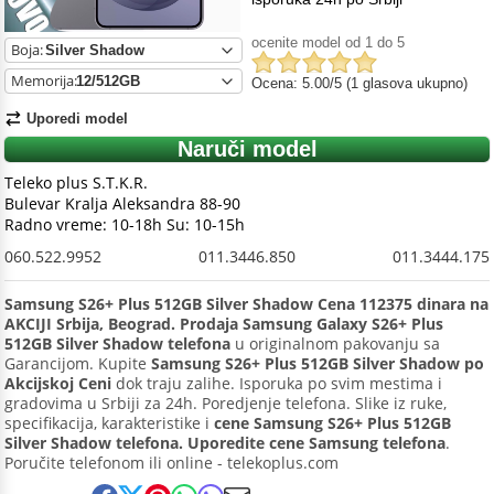
ocenite model od 1 do 5
Boja:
Memorija:
Ocena: 5.00/5 (1 glasova ukupno)
Uporedi model
Naruči model
Teleko plus S.T.K.R.
Bulevar Kralja Aleksandra 88-90
Radno vreme: 10-18h Su: 10-15h
060.522.9952
011.3446.850
011.3444.175
Samsung S26+ Plus 512GB Silver Shadow Cena 112375 dinara na
AKCIJI Srbija, Beograd. Prodaja Samsung Galaxy S26+ Plus
512GB Silver Shadow telefona
u originalnom pakovanju sa
Garancijom. Kupite
Samsung S26+ Plus 512GB Silver Shadow po
Akcijskoj Ceni
dok traju zalihe. Isporuka po svim mestima i
gradovima u Srbiji za 24h. Poredjenje telefona. Slike iz ruke,
specifikacija, karakteristike i
cene Samsung S26+ Plus 512GB
Silver Shadow telefona. Uporedite cene Samsung telefona
.
Poručite telefonom ili online - telekoplus.com