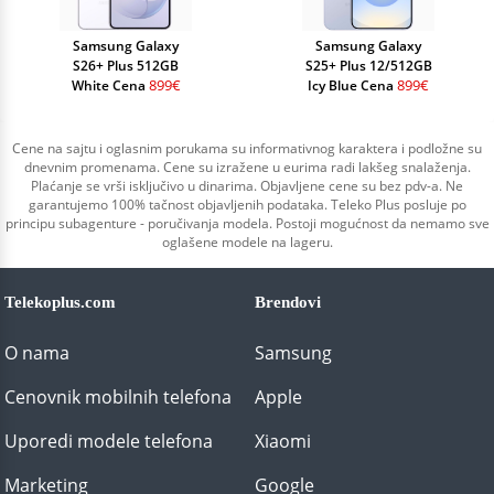
Samsung Galaxy
Samsung Galaxy
S26+ Plus 512GB
S25+ Plus 12/512GB
899€
899€
White Cena
Icy Blue Cena
Cene na sajtu i oglasnim porukama su informativnog karaktera i podložne su
dnevnim promenama. Cene su izražene u eurima radi lakšeg snalaženja.
Plaćanje se vrši isključivo u dinarima. Objavljene cene su bez pdv-a. Ne
garantujemo 100% tačnost objavljenih podataka. Teleko Plus posluje po
principu subagenture - poručivanja modela. Postoji mogućnost da nemamo sve
oglašene modele na lageru.
Telekoplus.com
Brendovi
O nama
Samsung
Cenovnik mobilnih telefona
Apple
Uporedi modele telefona
Xiaomi
Marketing
Google