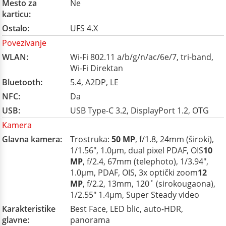
Mesto za
Ne
karticu:
Ostalo:
UFS 4.X
Povezivanje
WLAN:
Wi-Fi 802.11 a/b/g/n/ac/6e/7, tri-band,
Wi-Fi Direktan
Bluetooth:
5.4, A2DP, LE
NFC:
Da
USB:
USB Type-C 3.2, DisplayPort 1.2, OTG
Kamera
Glavna kamera:
Trostruka:
50 MP
, f/1.8, 24mm (široki),
1/1.56", 1.0µm, dual pixel PDAF, OIS
10
MP
, f/2.4, 67mm (telephoto), 1/3.94",
1.0µm, PDAF, OIS, 3x optički zoom
12
MP
, f/2.2, 13mm, 120˚ (sirokougaona),
1/2.55" 1.4µm, Super Steady video
Karakteristike
Best Face, LED blic, auto-HDR,
glavne:
panorama