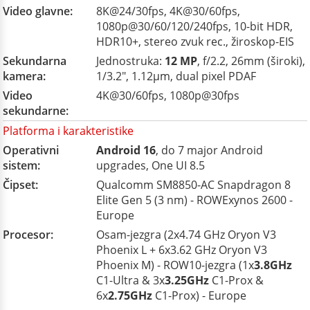
Video glavne:
8K@24/30fps, 4K@30/60fps,
1080p@30/60/120/240fps, 10-bit HDR,
HDR10+, stereo zvuk rec., žiroskop-EIS
Sekundarna
Jednostruka:
12 MP
, f/2.2, 26mm (široki),
kamera:
1/3.2", 1.12µm, dual pixel PDAF
Video
4K@30/60fps, 1080p@30fps
sekundarne:
Platforma i karakteristike
Operativni
Android 16
, do 7 major Android
sistem:
upgrades, One UI 8.5
Čipset:
Qualcomm SM8850-AC Snapdragon 8
Elite Gen 5 (3 nm) - ROWExynos 2600 -
Europe
Procesor:
Osam-jezgra (2x4.74 GHz Oryon V3
Phoenix L + 6x3.62 GHz Oryon V3
Phoenix M) - ROW10-jezgra (1x
3.8GHz
C1-Ultra & 3x
3.25GHz
C1-Prox &
6x
2.75GHz
C1-Prox) - Europe