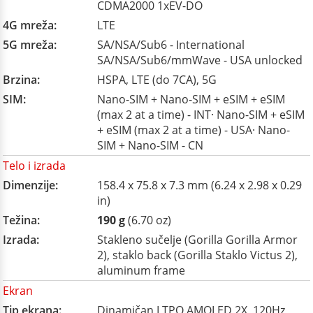
CDMA2000 1xEV-DO
4G mreža:
LTE
5G mreža:
SA/NSA/Sub6 - International
SA/NSA/Sub6/mmWave - USA unlocked
Brzina:
HSPA, LTE (do 7CA), 5G
SIM:
Nano-SIM + Nano-SIM + eSIM + eSIM
(max 2 at a time) - INT· Nano-SIM + eSIM
+ eSIM (max 2 at a time) - USA· Nano-
SIM + Nano-SIM - CN
Telo i izrada
Dimenzije:
158.4 x 75.8 x 7.3 mm (6.24 x 2.98 x 0.29
in)
Težina:
190 g
(6.70 oz)
Izrada:
Stakleno sučelje (Gorilla Gorilla Armor
2), staklo back (Gorilla Staklo Victus 2),
aluminum frame
Ekran
Tip ekrana:
Dinamičan LTPO AMOLED 2X, 120Hz,