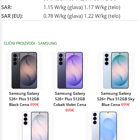
SAR:
1.15 W/kg (glava) 1.17 W/kg (telo)
SAR (EU):
0.78 W/kg (glava) 1.22 W/kg (telo)
SLIČNI PROIZVODI - SAMSUNG
Samsung Galaxy
Samsung Galaxy
Samsung Galaxy
S26+ Plus 512GB
S26+ Plus 512GB
S26+ Plus 512GB Sky
899€
899€
Black Cena
Cobalt Violet Cena
Blue Cena
899€