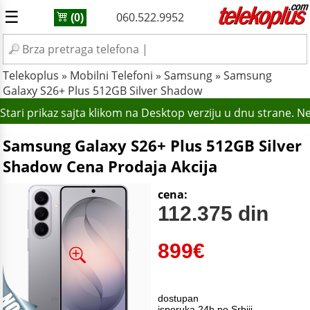
☰
060.522.9952
(0)
Telekoplus
»
Mobilni Telefoni
»
Samsung
»
Samsung
Galaxy S26+ Plus 512GB Silver Shadow
tari prikaz sajta klikom na Desktop verziju u dnu strane. N
Samsung Galaxy S26+ Plus 512GB Silver
Shadow Cena Prodaja Akcija
cena:
112.375 din
899
€
dostupan
isporuka 24h po Srbiji