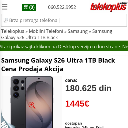
☰
060.522.9952
(0)
Telekoplus
»
Mobilni Telefoni
»
Samsung
»
Samsung
Galaxy S26 Ultra 1TB Black
tari prikaz sajta klikom na Desktop verziju u dnu strane. N
Samsung Galaxy S26 Ultra 1TB Black
Cena Prodaja Akcija
cena:
180.625 din
1445
€
dostupan
isporuka 24h po Srbiji