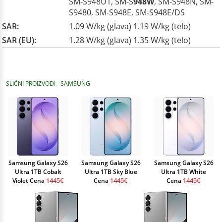
SM-S948U1, SM-S
948W
, SM-S948N, SM-
S9480, SM-S948E, SM-S948E/DS
SAR:
1.09 W/kg (glava) 1.19 W/kg (telo)
SAR (EU):
1.28 W/kg (glava) 1.35 W/kg (telo)
SLIČNI PROIZVODI - SAMSUNG
Samsung Galaxy S26
Samsung Galaxy S26
Samsung Galaxy S26
Ultra 1TB Cobalt
Ultra 1TB Sky Blue
Ultra 1TB White
1445€
1445€
1445€
Violet Cena
Cena
Cena