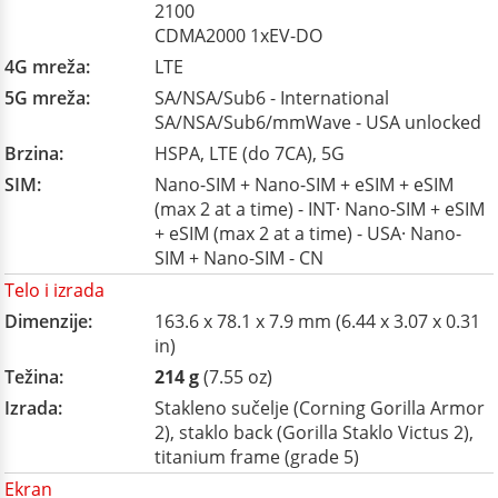
2100
CDMA2000 1xEV-DO
4G mreža:
LTE
5G mreža:
SA/NSA/Sub6 - International
SA/NSA/Sub6/mmWave - USA unlocked
Brzina:
HSPA, LTE (do 7CA), 5G
SIM:
Nano-SIM + Nano-SIM + eSIM + eSIM
(max 2 at a time) - INT· Nano-SIM + eSIM
+ eSIM (max 2 at a time) - USA· Nano-
SIM + Nano-SIM - CN
Telo i izrada
Dimenzije:
163.6 x 78.1 x 7.9 mm (6.44 x 3.07 x 0.31
in)
Težina:
214 g
(7.55 oz)
Izrada:
Stakleno sučelje (Corning Gorilla Armor
2), staklo back (Gorilla Staklo Victus 2),
titanium frame (grade 5)
Ekran