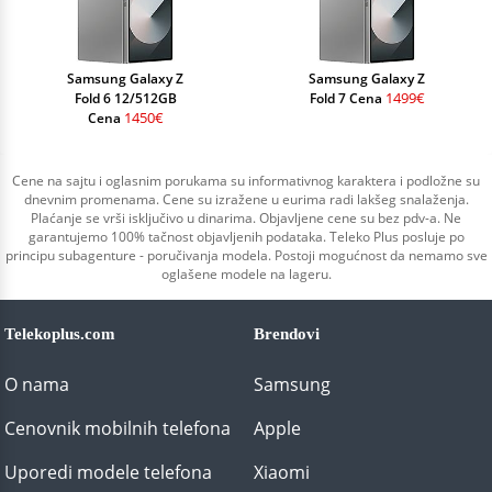
Samsung Galaxy Z
Samsung Galaxy Z
1499€
Fold 6 12/512GB
Fold 7 Cena
1450€
Cena
Cene na sajtu i oglasnim porukama su informativnog karaktera i podložne su
dnevnim promenama. Cene su izražene u eurima radi lakšeg snalaženja.
Plaćanje se vrši isključivo u dinarima. Objavljene cene su bez pdv-a. Ne
garantujemo 100% tačnost objavljenih podataka. Teleko Plus posluje po
principu subagenture - poručivanja modela. Postoji mogućnost da nemamo sve
oglašene modele na lageru.
Telekoplus.com
Brendovi
O nama
Samsung
Cenovnik mobilnih telefona
Apple
Uporedi modele telefona
Xiaomi