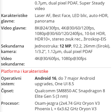
0.7µm, dual pixel PDAF, Super Steady
video
Karakteristike
Laser AF, Best Face, LED blic, auto-HDR,
glavne:
panorama
Video glavne:
8K@24/30fps, 4K@30/60/120fps,
1080p@30/60/120/240fps, 10-bit HDR,
HDR10+, stereo zvuk rec., žiroskop-EIS
Sekundarna
Jednostruka:
12 MP
, f/2.2, 26mm (široki),
kamera:
1/3.2", 1.12µm, dual pixel PDAF
Video
4K@30/60fps, 1080p@30fps
sekundarne:
Platforma i karakteristike
Operativni
Android 16
, do 7 major Android
sistem:
upgrades, One UI 8.5
Čipset:
Qualcomm SM8850-AC Snapdragon 8
Elite Gen 5 (3 nm)
Procesor:
Osam-jezgra (2x4.74 GHz Oryon V3
Phoenix L + 6x3.62 GHz Oryon V3