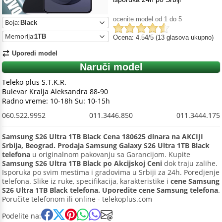
ocenite model od 1 do 5
Boja:
Memorija:
Ocena: 4.54/5 (13 glasova ukupno)
Uporedi model
Naruči model
Teleko plus S.T.K.R.
Bulevar Kralja Aleksandra 88-90
Radno vreme: 10-18h Su: 10-15h
060.522.9952
011.3446.850
011.3444.175
Samsung S26 Ultra 1TB Black Cena 180625 dinara na AKCIJI
Srbija, Beograd. Prodaja Samsung Galaxy S26 Ultra 1TB Black
telefona
u originalnom pakovanju sa Garancijom. Kupite
Samsung S26 Ultra 1TB Black po Akcijskoj Ceni
dok traju zalihe.
Isporuka po svim mestima i gradovima u Srbiji za 24h. Poredjenje
telefona. Slike iz ruke, specifikacija, karakteristike i
cene Samsung
S26 Ultra 1TB Black telefona. Uporedite cene Samsung telefona
.
Poručite telefonom ili online - telekoplus.com
Podelite na: