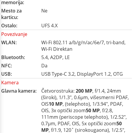
memorija:
Mesto za
Ne
karticu:
Ostalo:
UFS 4.X
Povezivanje
WLAN:
Wi-Fi 802.11 a/b/g/n/ac/6e/7, tri-band,
Wi-Fi Direktan
Bluetooth:
5.4, A2DP, LE
NFC:
Da
USB:
USB Type-C 3.2, DisplayPort 1.2, OTG
Kamera
Glavna kamera:
Četvorostruka:
200 MP
, f/1.4, 24mm
(široki), 1/1.3", 0.6µm, višesmerni PDAF,
OIS
10 MP
, (telephoto), 1/3.94", PDAF,
OIS, 3x optički zoom
50 MP
, f/2.8,
111mm (periscope telephoto), 1/2.52",
0.7µm, PDAF, OIS, 5x optički zoom
50
MP
, f/1.9, 120˚ (sirokougaona), 1/2.5",