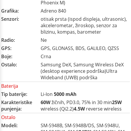
Phoenix M)
Grafika:
Adreno 840
Senzori:
otisak prsta (ispod displeja, ultrasonic),
akcelerometar, žiroskop, senzor za
blizinu, kompas, barometer
Radio:
Ne
GPS:
GPS, GLONASS, BDS, GALILEO, QZSS
Boje:
Crna
Ostalo:
Samsung DeX, Samsung Wireless DeX
(desktop experience podrška)Ultra
Wideband (UWB) podrška
Baterija
Tip baterije:
Li-Ion
5000 mAh
Karakteristike
60W
žičnih, PD3.0, 75% in 30 min
25W
punjenja:
wireless (Qi2.2)
4.5W
reverse wireless
Ostalo
Modeli:
SM-S948B, SM-S948B/DS, SM-S948U,