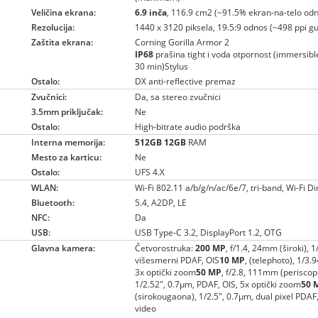
Veličina ekrana:
6.9 inča
, 116.9 cm2 (~91.5% ekran-na-telo od
Rezolucija:
1440 x 3120 piksela, 19.5:9 odnos (~498 ppi gu
Zaštita ekrana:
Corning Gorilla Armor 2
IP68
prašina tight i voda otpornost (immersib
30 min)Stylus
Ostalo:
DX anti-reflective premaz
Zvučnici:
Da, sa stereo zvučnici
3.5mm priključak:
Ne
Ostalo:
High-bitrate audio podrška
Interna memorija:
512GB
12GB
RAM
Mesto za karticu:
Ne
Ostalo:
UFS 4.X
WLAN:
Wi-Fi 802.11 a/b/g/n/ac/6e/7, tri-band, Wi-Fi D
Bluetooth:
5.4, A2DP, LE
NFC:
Da
USB:
USB Type-C 3.2, DisplayPort 1.2, OTG
Glavna kamera:
Četvorostruka:
200 MP
, f/1.4, 24mm (široki), 1
višesmerni PDAF, OIS
10 MP
, (telephoto), 1/3.
3x optički zoom
50 MP
, f/2.8, 111mm (periscop
1/2.52", 0.7µm, PDAF, OIS, 5x optički zoom
50 
(sirokougaona), 1/2.5", 0.7µm, dual pixel PDAF
video