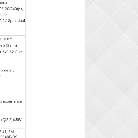
orama
/120/240fps,
-EIS
2", 1.12µm, dual
e UI 8.5
 5 (3 nm)
 + 6x3.62 GHz
erometar,
r
p experience
 (Qi2.2)
4.5W
8U1, SM-
-S948E/DS