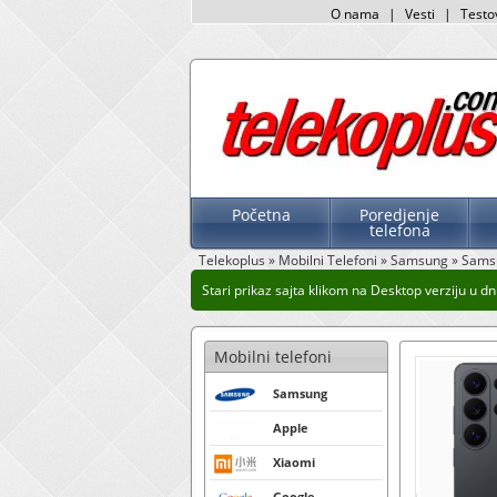
O nama
|
Vesti
|
Testo
Početna
Poredjenje
telefona
Telekoplus
»
Mobilni Telefoni
»
Samsung
»
Samsu
Stari prikaz sajta klikom na Desktop verziju u dnu
Mobilni telefoni
Samsung
Apple
Xiaomi
Google