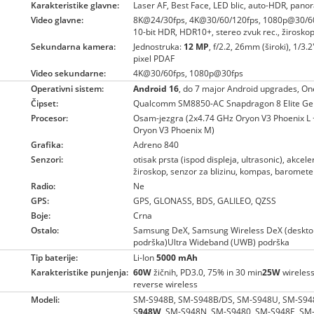
Karakteristike glavne:
Laser AF, Best Face, LED blic, auto-HDR, pan
Video glavne:
8K@24/30fps, 4K@30/60/120fps, 1080p@30/60
10-bit HDR, HDR10+, stereo zvuk rec., žiroskop
Sekundarna kamera:
Jednostruka:
12 MP
, f/2.2, 26mm (široki), 1/3.
pixel PDAF
Video sekundarne:
4K@30/60fps, 1080p@30fps
Operativni sistem:
Android 16
, do 7 major Android upgrades, On
Čipset:
Qualcomm SM8850-AC Snapdragon 8 Elite Gen
Procesor:
Osam-jezgra (2x4.74 GHz Oryon V3 Phoenix L
Oryon V3 Phoenix M)
Grafika:
Adreno 840
Senzori:
otisak prsta (ispod displeja, ultrasonic), akcel
žiroskop, senzor za blizinu, kompas, baromete
Radio:
Ne
GPS:
GPS, GLONASS, BDS, GALILEO, QZSS
Boje:
Crna
Ostalo:
Samsung DeX, Samsung Wireless DeX (deskto
podrška)Ultra Wideband (UWB) podrška
Tip baterije:
Li-Ion
5000 mAh
Karakteristike punjenja:
60W
žičnih, PD3.0, 75% in 30 min
25W
wireless
reverse wireless
Modeli:
SM-S948B, SM-S948B/DS, SM-S948U, SM-S94
S
948W
, SM-S948N, SM-S9480, SM-S948E, SM