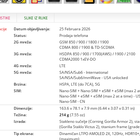
ISTIKE
SLIKE IZ RUKE
cije
Datum objavljivanja:
25 Februara 2026
Status:
Prodaja telefona
2G mreža:
GSM 850 / 900 / 1800 / 1900
CDMA 800 / 1900 & TD-SCDMA
3G mreža:
HSDPA 850 / 900 / 1700(AWS) / 1900 / 2100
CDMA2000 1xEV-DO
4G mreža:
LTE
5G mreža:
SA/NSA/Sub6 - International
SA/NSA/Sub6/mmWave - USA unlocked
Brzina:
HSPA, LTE (do 7CA), 5G
SIM:
Nano-SIM + Nano-SIM + eSIM + eSIM (max 2 at 
Nano-SIM + eSIM + eSIM (max 2 at a time) - U
Nano-SIM - CN
Dimenzije:
163.6 x 78.1 x 7.9 mm (6.44 x 3.07 x 0.31 in)
Težina:
214 g
(7.55 oz)
Izrada:
Stakleno sučelje (Corning Gorilla Armor 2), st
(Gorilla Staklo Victus 2), titanium frame (grade
Tip ekrana:
Dinamičan LTPO AMOLED 2X, 120Hz, HDR10+, 
(maximum)