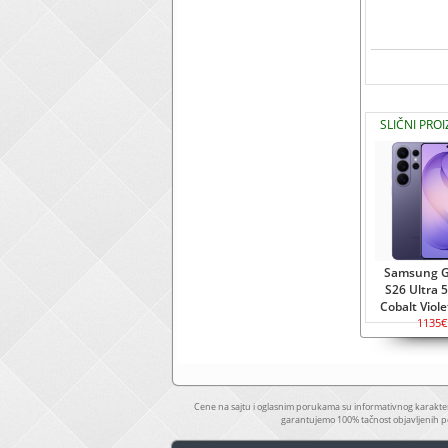
SLIČNI PRO
Samsung G
S26 Ultra 
Cobalt Viol
1135€
Cene na sajtu i oglasnim porukama su informativnog karakter
garantujemo 100% tačnost objavljenih p