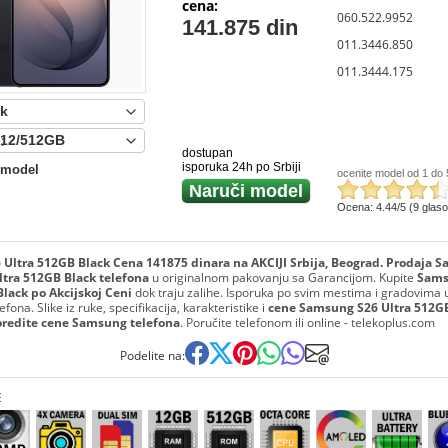
cena:
060.522.9952
141.875 din
011.3446.850
011.3444.175
:
dostupan
isporuka 24h po Srbiji
 model
ocenite model od 1 do 
Naruči model
Ocena: 4.44/5 (9 glas
Ultra 512GB Black Cena 141875 dinara na AKCIJI Srbija, Beograd. Prodaja 
ltra 512GB Black telefona
u originalnom pakovanju sa Garancijom. Kupite
Sams
lack po Akcijskoj Ceni
dok traju zalihe. Isporuka po svim mestima i gradovima u 
fona. Slike iz ruke, specifikacija, karakteristike i
cene Samsung S26 Ultra 512G
oredite cene Samsung telefona
. Poručite telefonom ili online - telekoplus.com
Podelite na:
E