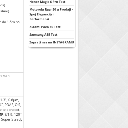
Honor Magic 6 Pro Test
nos)
Motorola Razr 50 u Prodaji -
stine)
Spoj Elegancije i
Performansi
le do 1.5m na
Xiaomi Poco F6 Test
Samsung A55 Test
Zaprati nas na INSTAGRAMU
irektan
/1.3", 0.6µm,
94", PDAF, OIS,
e telephoto),
MP
, f/1.9, 120˚
, Super Steady