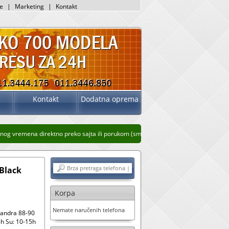
je
|
Marketing
|
Kontakt
Kontakt
Dodatna oprema
g vremena direktno preko sajta ili porukom (sms, whatsup, viber)
Stari prikaz sa
Black
Korpa
Nemate naručenih telefona
sandra 88-90
h Su: 10-15h