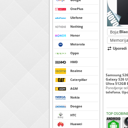
OnePlus
Ulefone
Nothing
Boja:
Honor
Memorija
Motorola
Uporedi
Oppo
HMD
Realme
Samsung S26 
Galaxy S26 U
Caterpillar
Ultra 512GB B
Poredjenje tele
AGM
telefona. Up
Nokia
Doogee
TOP OSOBIN
HTC
Huawei