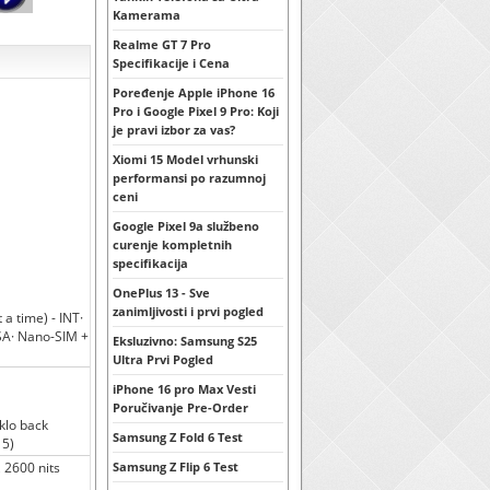
Kamerama
Realme GT 7 Pro
Specifikacije i Cena
Poređenje Apple iPhone 16
Pro i Google Pixel 9 Pro: Koji
je pravi izbor za vas?
Xiomi 15 Model vrhunski
performansi po razumnoj
ceni
Google Pixel 9a službeno
curenje kompletnih
specifikacija
OnePlus 13 - Sve
zanimljivosti i prvi pogled
a time) - INT·
SA· Nano-SIM +
Eksluzivno: Samsung S25
Ultra Prvi Pogled
iPhone 16 pro Max Vesti
Poručivanje Pre-Order
aklo back
Samsung Z Fold 6 Test
 5)
2600 nits
Samsung Z Flip 6 Test