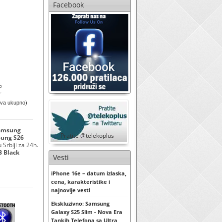
Facebook
5
ova ukupno)
Samsung
Pratite @telekoplus
ung S26
Srbiji za 24h.
B Black
Vesti
iPhone 16e – datum izlaska,
cena, karakteristike i
najnovije vesti
Ekskluzivno: Samsung
Galaxy S25 Slim - Nova Era
Tankih Telefona sa Ultra