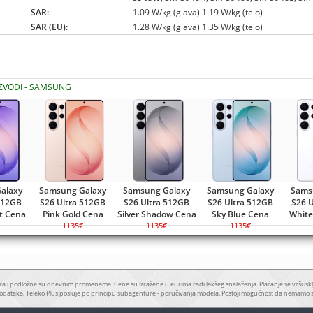
SAR:
1.09 W/kg (glava) 1.19 W/kg (telo)
SAR (EU):
1.28 W/kg (glava) 1.35 W/kg (telo)
IZVODI - SAMSUNG
alaxy
Samsung Galaxy
Samsung Galaxy
Samsung Galaxy
Sams
512GB
S26 Ultra 512GB
S26 Ultra 512GB
S26 Ultra 512GB
S26 
et Cena
Pink Gold Cena
Silver Shadow Cena
Sky Blue Cena
White
1135€
1135€
1135€
a i podložne su dnevnim promenama. Cene su izražene u eurima radi lakšeg snalaženja. Plaćanje se vrši iskl
odataka. Teleko Plus posluje po principu subagenture - poručivanja modela. Postoji mogućnost da nemamo 