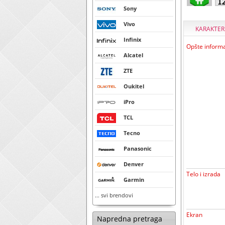
Sony
Vivo
KARAKTER
Infinix
Opšte informa
Alcatel
ZTE
Oukitel
iPro
TCL
Tecno
Panasonic
Denver
Telo i izrada
Garmin
... svi brendovi
Ekran
Napredna pretraga