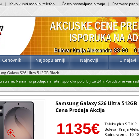
vi
|
Kako kupiti mobilni telefon
|
Često postavljana pitanja
|
Postavite pitan
Cenovnik
Najpopularniji
Najnoviji
U najavi
ng Galaxy S26 Ultra 512GB Black
 strane. Nemamo prodaju na rate. Isporuka po Srbiji za 24h. Porudžbine van radno
Samsung Galaxy S26 Ultra 512GB 
Cena Prodaja Akcija
1135
€
Teleko plus S.T.K.R.
Bulevar Kralja Alek
Radno vreme: 10-18