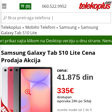
☰
060.522.9952
(0)
Telekoplus
»
Mobilni Telefoni
»
Samsung
»
Samsung
Galaxy Tab S10 Lite
i prikaz sajta klikom na Desktop verziju u dnu strane. Nem
Samsung Galaxy Tab S10 Lite Cena
Prodaja Akcija
cena:
41.875 din
335
€
dostupan
isporuka 24h po Srbiji
ocenite model od 1 do 5