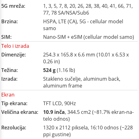
5G mreža:
1, 3, 5, 7, 8, 20, 26, 28, 38, 40, 41, 66, 71,
77, 78 SA/NSA/Sub6
Brzina:
HSPA, LTE (CA), 5G - cellular model
samo
SIM:
Nano-SIM + eSIM (cellular model samo)
Telo i izrada
Dimenzije:
254.3 x 165.8 x 6.6 mm (10.01 x 6.53 x
0.26 in)
Težina:
524 g
(1.16 lb)
Izrada:
Stakleno sučelje, aluminum back,
aluminum frame
Ekran
Tip ekrana:
TFT LCD, 90Hz
Veličina ekrana:
10.9 inča
, 344.5 cm2 (~81.7% ekran-na-
telo odnos)
Rezolucija:
1320 x 2112 piksela, 16:10 odnos (~228
ppi gustine)