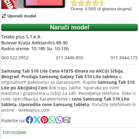
Ocena: 4.50/5 (4 glasova ukupno)
Uporedi model
Naruči model
Teleko plus S.T.K.R.
Bulevar Kralja Aleksandra 88-90
Radno vreme: 10-18h Su: 10-15h
060.522.9952
011.3446.850
011.3444.175
Samsung Tab S10 Lite Cena 41875 dinara na AKCIJI Srbija,
Beograd. Prodaja Samsung Galaxy Tab S10 Lite tableta
u
originalnom pakovanju sa Garancijom. Kupite
Samsung Tab S10
Lite po Akcijskoj Ceni
dok traju zalihe. Isporuka po svim
mestima i gradovima u Srbiji za 24h. Poredjenje telefona. Slike iz
ruke, specifikacija, karakteristike i
cene Samsung Tab S10 Lite
tableta. Uporedite cene Samsung tableta
. Poručite telefonom ili
online - telekoplus.com
Podelite na:
TOP OSOBINE