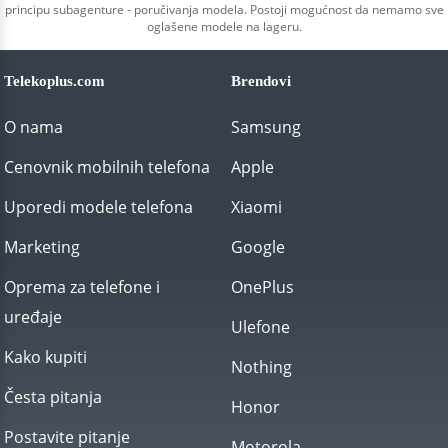
principu subagenture - poručivanja modela. Postoji mogućnost da nemamo sve
oglašene modele na lageru.
Telekoplus.com
Brendovi
O nama
Samsung
Cenovnik mobilnih telefona
Apple
Uporedi modele telefona
Xiaomi
Marketing
Google
Oprema za telefone i
OnePlus
uređaje
Ulefone
Kako kupiti
Nothing
Česta pitanja
Honor
Postavite pitanje
Motorola