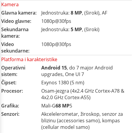
Kamera
Glavna kamera:
Jednostruka:
8 MP
, (široki), AF
Video glavne:
1080p@30fps
Sekundarna
Jednostruka:
5 MP
, (široki)
kamera:
Video
1080p@30fps
sekundarne:
Platforma i karakteristike
Operativni
Android 15
, do 7 major Android
sistem:
upgrades, One UI 7
Čipset:
Exynos 1380 (5 nm)
Procesor:
Osam-jezgra (4x2.4 GHz Cortex-A78 &
4x2.0 GHz Cortex-A55)
Grafika:
Mali-G
68 MP
5
Senzori:
Akcelelerometar, žiroskop, senzor za
blizinu (accessories samo), kompas
(cellular model samo)