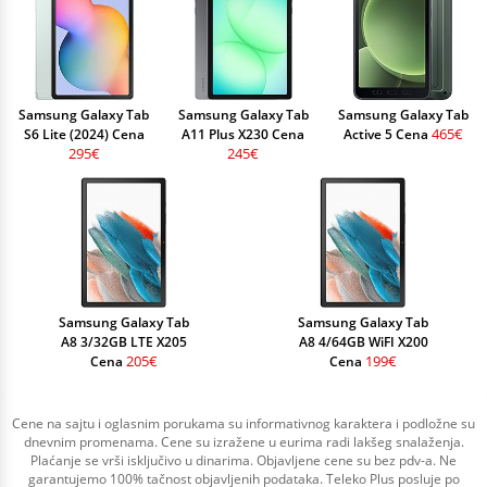
Samsung Galaxy Tab
Samsung Galaxy Tab
Samsung Galaxy Tab
465€
S6 Lite (2024) Cena
A11 Plus X230 Cena
Active 5 Cena
295€
245€
Samsung Galaxy Tab
Samsung Galaxy Tab
A8 3/32GB LTE X205
A8 4/64GB WiFI X200
205€
199€
Cena
Cena
Cene na sajtu i oglasnim porukama su informativnog karaktera i podložne su
dnevnim promenama. Cene su izražene u eurima radi lakšeg snalaženja.
Plaćanje se vrši isključivo u dinarima. Objavljene cene su bez pdv-a. Ne
garantujemo 100% tačnost objavljenih podataka. Teleko Plus posluje po