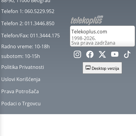
88-90, 11000 Beograd
Telefon 1:
060.5229.952
Telefon 2:
011.3446.850
Telekoplus.com
Telefon/Fax:
011.3444.175
1998-2026.
Sva prava zadržana
Radno vreme:
10-18h
subotom:
10-15h
Politika Privatnosti
Desktop verzija
Uslovi Korišćenja
Prava Potrošača
Podaci o Trgovcu