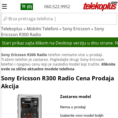
☰
060.522.9952
(0)
Telekoplus
»
Mobilni Telefoni
»
Sony Ericsson
»
Sony
Ericsson R300 Radio
Stari prikaz sajta klikom na Desktop verziju u dnu strane. 
Sony Ericsson R300 Radio
telefon nemamo vise u prodaji.
Traženi telefon je zastareo. Pogledajte drugi Sony Ericsson
telefon i njegovu cenu koji je nasledio model koji tražite.
Kliknite
ovde za slične aktuelne modele telefona
Sony Ericsson R300 Radio Cena Prodaja
Akcija
Zastareo model
Nema u prodaji
Izaberite novi model boljih