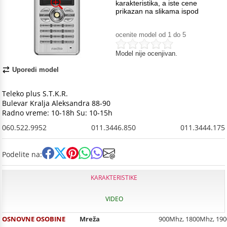
karakteristika, a iste cene
prikazan na slikama ispod
ocenite model od 1 do 5
Model nije ocenjivan.
Uporedi model
Teleko plus S.T.K.R.
Bulevar Kralja Aleksandra 88-90
Radno vreme: 10-18h Su: 10-15h
060.522.9952
011.3446.850
011.3444.175
Podelite na:
KARAKTERISTIKE
VIDEO
OSNOVNE OSOBINE
Mreža
900Mhz, 1800Mhz, 19