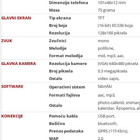
Dimenzije telefona
101x46x12 mm
Masa
75 grama
GLAVNI EKRAN
Tip ekrana
TFT
Broj boja
(16-bit) 65.536 boja
Rezolucija
128x160 piksela
ZVUK
Zvučnici
mono
Melodije
polifone,
Format melodija
mid, mp3, aac,
GLAVNA KAMERA
Rezolucija kamere
(VGA) 640x480 piksela
Broj piksela
0.3 megapiksela
Ostalo
video zapis,
SOFTWARE
fabriÄki
Operativni sistem
Formati fajlova
aac, mp3,
photo-callerid, snimanj
Ostalo
kalendar, Å¡toperica, a
KONEKCIJE
Pomoću kabla
USB port,
Bežično
bluetooth,
Prenos podataka
GPRS (115 Kb/s),
WAP
2.0