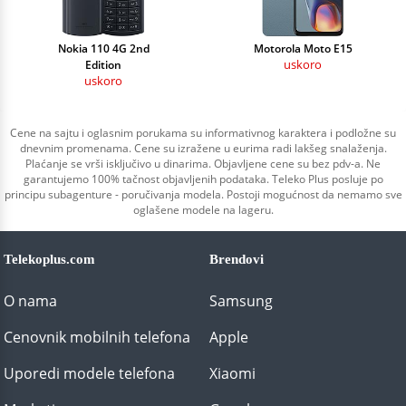
Nokia 110 4G 2nd
Motorola Moto E15
uskoro
Edition
uskoro
Cene na sajtu i oglasnim porukama su informativnog karaktera i podložne su
dnevnim promenama. Cene su izražene u eurima radi lakšeg snalaženja.
Plaćanje se vrši isključivo u dinarima. Objavljene cene su bez pdv-a. Ne
garantujemo 100% tačnost objavljenih podataka. Teleko Plus posluje po
principu subagenture - poručivanja modela. Postoji mogućnost da nemamo sve
oglašene modele na lageru.
Telekoplus.com
Brendovi
O nama
Samsung
Cenovnik mobilnih telefona
Apple
Uporedi modele telefona
Xiaomi