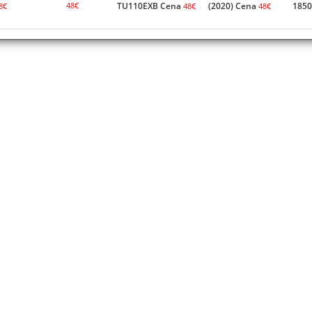
48€
TU110EXB Cena
(2020) Cena
1850
8€
48€
48€