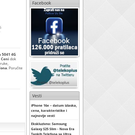
Facebook
5
h 5041 4G
 Ceni
dok
 ruke,
fona
. Poručite
Pratite @telekoplus
Vesti
iPhone 16e – datum izlaska,
cena, karakteristike i
najnovije vesti
Ekskluzivno: Samsung
Galaxy S25 Slim - Nova Era
Tankih Telefona sa Ultra