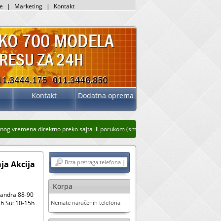
je
|
Marketing
|
Kontakt
Kontakt
Dodatna oprema
og vremena direktno preko sajta ili porukom (sms, whatsup, viber)
Stari prikaz sa
ja Akcija
Korpa
sandra 88-90
h Su: 10-15h
Nemate naručenih telefona