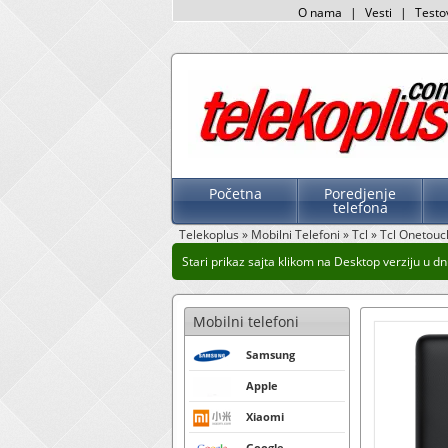
O nama
|
Vesti
|
Testo
Početna
Poredjenje
telefona
Telekoplus
»
Mobilni Telefoni
»
Tcl
»
Tcl Onetouc
Stari prikaz sajta klikom na Desktop verziju u dnu
Mobilni telefoni
Samsung
Apple
Xiaomi
Google