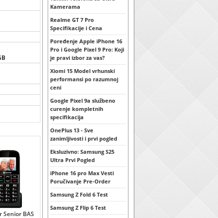
Kamerama
Realme GT 7 Pro
Specifikacije i Cena
Poređenje Apple iPhone 16
Pro i Google Pixel 9 Pro: Koji
GB
je pravi izbor za vas?
Xiomi 15 Model vrhunski
performansi po razumnoj
ceni
Google Pixel 9a službeno
curenje kompletnih
specifikacija
OnePlus 13 - Sve
zanimljivosti i prvi pogled
Eksluzivno: Samsung S25
Ultra Prvi Pogled
iPhone 16 pro Max Vesti
Poručivanje Pre-Order
Samsung Z Fold 6 Test
Samsung Z Flip 6 Test
r Senior BAS