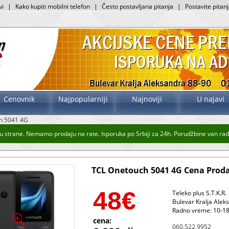
vi
|
Kako kupiti mobilni telefon
|
Često postavljana pitanja
|
Postavite pitan
Cenovnik
Najpopularniji
Najnoviji
U najavi
h 5041 4G
 strane. Nemamo prodaju na rate. Isporuka po Srbiji za 24h. Porudžbine van radn
TCL Onetouch 5041 4G Cena Proda
48
€
Teleko plus S.T.K.R.
Bulevar Kralja Alek
Radno vreme: 10-18
cena:
060.522.9952