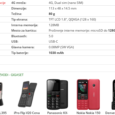
cije
4G mreža:
4G, Dual sim (nano SIM)
Dimenzije:
113 x 48 x 14.5 mm
Težina:
80 g
Tip ekrana:
TFT LCD 1.8", QQVGA (128 x 160)
Interna memorija:
128MB
Mesto za karticu:
Proširenje interne memorije: microSD do
128
Bluetooth:
5.0
USB:
USB-C
Glavna kamera:
0.08MP (SW VGA)
Tip baterije:
1030 mAh
ZVODI - GIGASET
GL395
iPro Flip V20 Cena
Panasonic KX-
Nokia Nokia 150
Denve