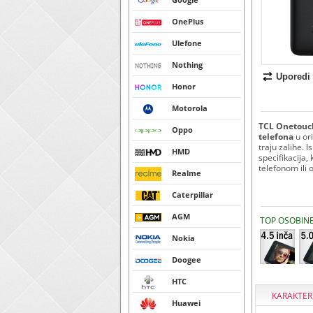
OnePlus
Ulefone
Nothing
Uporedi
Honor
Motorola
TCL Onetouch
Oppo
telefona
u or
traju zalihe. 
HMD
specifikacija, 
telefonom ili 
Realme
Caterpillar
AGM
TOP OSOBIN
Nokia
Doogee
HTC
KARAKTER
Huawei