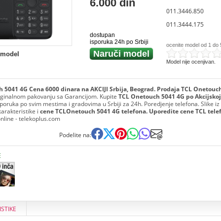
6.000 din
011.3446.850
011.3444.175
dostupan
isporuka 24h po Srbiji
ocenite model od 1 do 
Naruči model
 model
Model nije ocenjivan.
 5041 4G Cena 6000 dinara na AKCIJI Srbija, Beograd. Prodaja TCL Onetouc
iginalnom pakovanju sa Garancijom. Kupite
TCL Onetouch 5041 4G po Akcijskoj
Isporuka po svim mestima i gradovima u Srbiji za 24h. Poredjenje telefona. Slike iz
karakteristike i
cene TCLOnetouch 5041 4G telefona. Uporedite cene TCL tele
online - telekoplus.com
Podelite na:
E
ISTIKE