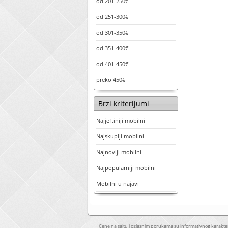
od 201-250€
od 251-300€
od 301-350€
od 351-400€
od 401-450€
preko 450€
Brzi kriterijumi
Najjeftiniji mobilni
Najskuplji mobilni
Najnoviji mobilni
Najpopularniji mobilni
Mobilni u najavi
Cene na sajtu i oglasnim porukama su informativnog karakter