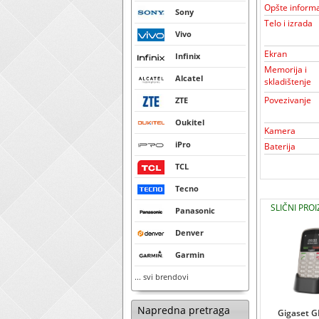
Opšte informa
Sony
Telo i izrada
Vivo
Ekran
Infinix
Memorija i
Alcatel
skladištenje
Povezivanje
ZTE
Oukitel
Kamera
iPro
Baterija
TCL
Tecno
SLIČNI PROI
Panasonic
Denver
Garmin
... svi brendovi
Napredna pretraga
Gigaset 