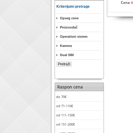
Cena
4
Kriterijumi pretrage
Opseg cene
Proizvođač
Operativni sistem
Kamera
Dual SIM
Raspon cena
do 70€
od 71-110€
od 111-150€
od 151-200€