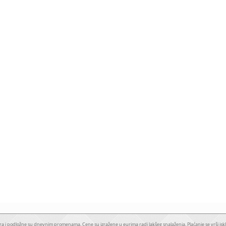
a i podložne su dnevnim promenama. Cene su izražene u eurima radi lakšeg snalaženja. Plaćanje se vrši iskl