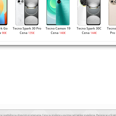
rk Go
Tecno Spark 30 Pro
Tecno Camon 19
Tecno Spark 30C
Tecno
a
Cena
Cena
Cena
Pro
90€
135€
140€
144€
a i podložne su dnevnim promenama. Cene su izražene u eurima radi lakšeg snalaženja. Plaćanje se vrši iskl