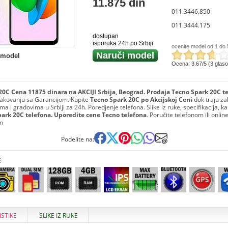
11.875 din
011.3446.850
011.3444.175
dostupan
isporuka 24h po Srbiji
ocenite model od 1 do 
Naruči model
 model
Ocena: 3.67/5 (3 glas
20C Cena 11875 dinara na AKCIJI Srbija, Beograd. Prodaja Tecno Spark 20C t
akovanju sa Garancijom. Kupite
Tecno Spark 20C po Akcijskoj Ceni
dok traju za
a i gradovima u Srbiji za 24h. Poredjenje telefona. Slike iz ruke, specifikacija, kar
ark 20C telefona. Uporedite cene Tecno telefona
. Poručite telefonom ili online
m
Podelite na:
E
ISTIKE
SLIKE IZ RUKE