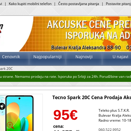
vi
|
Kako kupiti mobilni telefon
|
Često postavljana pitanja
|
Postavite pitan
Cenovnik
Najpopularniji
Najnoviji
U najavi
park 20C
u strane. Nemamo prodaju na rate. Isporuka po Srbiji za 24h. Porudžbine van radn
Tecno Spark 20C Cena Prodaja Akc
95
€
Teleko plus S.T.K.R.
Bulevar Kralja Alek
Radno vreme: 10-18
cena:
060.522.9952