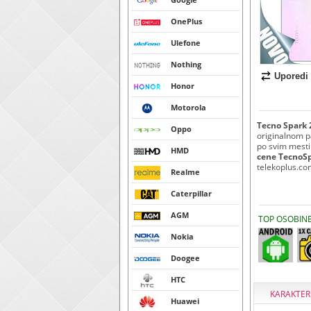
OnePlus
Ulefone
Nothing
Uporedi
Honor
Motorola
Tecno Spark 
Oppo
originalnom p
po svim mestim
HMD
cene TecnoSp
telekoplus.co
Realme
Caterpillar
AGM
TOP OSOBIN
Nokia
Doogee
HTC
KARAKTER
Huawei