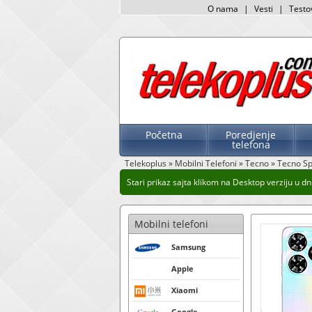
O nama
|
Vesti
|
Testo
Početna
Poredjenje
telefona
Telekoplus
»
Mobilni Telefoni
»
Tecno
»
Tecno S
Stari prikaz sajta klikom na Desktop verziju u dn
Mobilni telefoni
Samsung
Apple
Xiaomi
Google