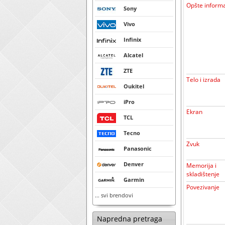
Opšte informa
Sony
Vivo
Infinix
Alcatel
ZTE
Telo i izrada
Oukitel
iPro
Ekran
TCL
Tecno
Zvuk
Panasonic
Denver
Memorija i
skladištenje
Garmin
Povezivanje
... svi brendovi
Napredna pretraga