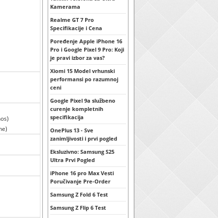
Kamerama
Realme GT 7 Pro
Specifikacije i Cena
Poređenje Apple iPhone 16
Pro i Google Pixel 9 Pro: Koji
je pravi izbor za vas?
Xiomi 15 Model vrhunski
performansi po razumnoj
ceni
Google Pixel 9a službeno
curenje kompletnih
specifikacija
nos)
ne)
OnePlus 13 - Sve
zanimljivosti i prvi pogled
Eksluzivno: Samsung S25
Ultra Prvi Pogled
iPhone 16 pro Max Vesti
Poručivanje Pre-Order
Samsung Z Fold 6 Test
Samsung Z Flip 6 Test