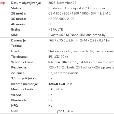
cije
Datum objavljivanja:
2023, Novembar 27
Status:
Dostupan. U prodaji od 2023, Decembar
2G mreža:
GSM 850 / 900 / 1800 / 1900 - SIM 1 & SIM 2
3G mreža:
HSDPA 900 / 2100
4G mreža:
LTE
Brzina:
HSPA, LTE
SIM:
Dvostruka SIM (Nano-SIM, dual stand-by)
Dimenzije:
163.7 x 75.6 x 8.6 mm (6.44 x 2.98 x 0.34 in)
Težina:
-
Izrada:
Stakleno sučelje, plastična ledja, plastični ram
Tip ekrana:
IPS LCD, 90Hz
Veličina ekrana:
6.6 inča
, 104.6 cm2 (~84.6% ekran-na-telo od
Rezolucija:
720 x 1612 piksela, 20:9 odnos (~267 ppi gusti
Zvučnici:
Da, sa stereo zvučnici
3.5mm priključak:
Da
Interna memorija:
128GB
4GB
RAM
Mesto za karticu:
microSDXC
WLAN:
Da
Bluetooth:
Da
NFC:
Ne
USB:
USB Type-C, OTG