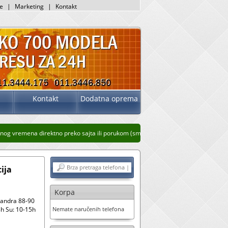
je
|
Marketing
|
Kontakt
Kontakt
Dodatna oprema
og vremena direktno preko sajta ili porukom (sms, whatsup, viber)
Stari prikaz sa
ija
Korpa
sandra 88-90
h Su: 10-15h
Nemate naručenih telefona