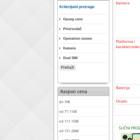
Kamera
Kriterijumi pretrage
Opseg cene
Proizvođač
Operativni sistem
Platforma i
karakteristike
Kamera
Dual SIM
Baterija
Raspon cena
Ostalo
do 70€
od 71-110€
od 111-150€
SLIČNI PRO
od 151-200€