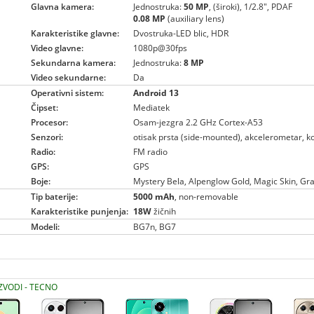
Glavna kamera:
Jednostruka:
50 MP
, (široki), 1/2.8", PDAF
0.08 MP
(auxiliary lens)
Karakteristike glavne:
Dvostruka-LED blic, HDR
Video glavne:
1080p@30fps
Sekundarna kamera:
Jednostruka:
8 MP
Video sekundarne:
Da
Operativni sistem:
Android 13
Čipset:
Mediatek
Procesor:
Osam-jezgra 2.2 GHz Cortex-A53
Senzori:
otisak prsta (side-mounted), akcelerometar, 
Radio:
FM radio
GPS:
GPS
Boje:
Mystery Bela, Alpenglow Gold, Magic Skin, Gra
Tip baterije:
5000 mAh
, non-removable
Karakteristike punjenja:
18W
žičnih
Modeli:
BG7n, BG7
IZVODI - TECNO