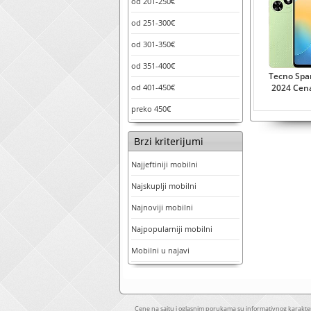
od 201-250€
od 251-300€
od 301-350€
od 351-400€
Tecno Spa
od 401-450€
2024 Cen
preko 450€
Brzi kriterijumi
Najjeftiniji mobilni
Najskuplji mobilni
Najnoviji mobilni
Najpopularniji mobilni
Mobilni u najavi
Cene na sajtu i oglasnim porukama su informativnog karakter