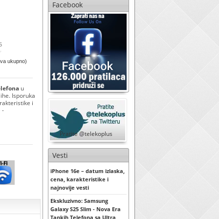
Facebook
5
ova ukupno)
elefona
u
lihe. Isporuka
akteristike i
 -
Pratite @telekoplus
Vesti
iPhone 16e – datum izlaska,
cena, karakteristike i
najnovije vesti
Ekskluzivno: Samsung
Galaxy S25 Slim - Nova Era
Tankih Telefona sa Ultra