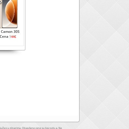
 Camon 30S
 Cena
144€
jučivo u dinarima. Objavljene cene su bez pdv-a. Ne