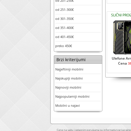
od 201-250€
od 251-300€
SLIČNI PRO
od 301-350€
od 351-400€
od 401-450€
preko 450€
Ulefone Ar
Brzi kriterijumi
Cena
3
Najjeftiniji mobilni
Najskuplji mobilni
Najnoviji mobilni
Najpopularniji mobilni
Mobilni u najavi
Cene na sajtu i oglasnim porukama su informativnog karakter