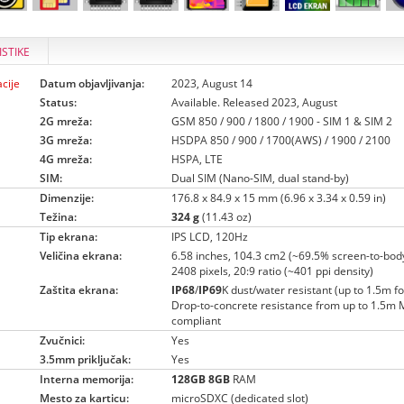
ISTIKE
cije
Datum objavljivanja:
2023, August 14
Status:
Available. Released 2023, August
2G mreža:
GSM 850 / 900 / 1800 / 1900 - SIM 1 & SIM 2
3G mreža:
HSDPA 850 / 900 / 1700(AWS) / 1900 / 2100
4G mreža:
HSPA, LTE
SIM:
Dual SIM (Nano-SIM, dual stand-by)
Dimenzije:
176.8 x 84.9 x 15 mm (6.96 x 3.34 x 0.59 in)
Težina:
324 g
(11.43 oz)
Tip ekrana:
IPS LCD, 120Hz
Veličina ekrana:
6.58 inches, 104.3 cm2 (~69.5% screen-to-body
2408 pixels, 20:9 ratio (~401 ppi density)
Zaštita ekrana:
IP68
/
IP69
K dust/water resistant (up to 1.5m f
Drop-to-concrete resistance from up to 1.5m
compliant
Zvučnici:
Yes
3.5mm priključak:
Yes
Interna memorija:
128GB
8GB
RAM
Mesto za karticu:
microSDXC (dedicated slot)