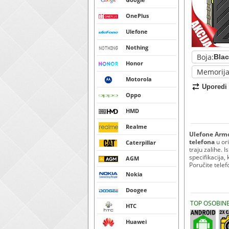
OnePlus
Ulefone
Nothing
Boja:
Honor
Memorija
Motorola
Uporedi
Oppo
HMD
Realme
Ulefone Armo
telefona
u or
Caterpillar
traju zalihe. 
specifikacija, 
AGM
Poručite telef
Nokia
Doogee
TOP OSOBIN
HTC
Huawei