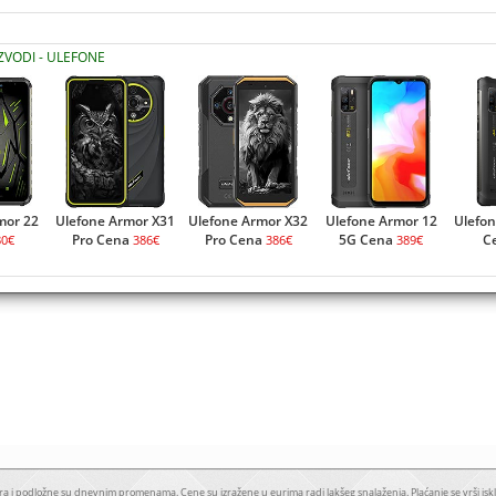
IZVODI - ULEFONE
mor 22
Ulefone Armor X31
Ulefone Armor X32
Ulefone Armor 12
Ulefo
Pro Cena
Pro Cena
5G Cena
C
80€
386€
386€
389€
a i podložne su dnevnim promenama. Cene su izražene u eurima radi lakšeg snalaženja. Plaćanje se vrši iskl