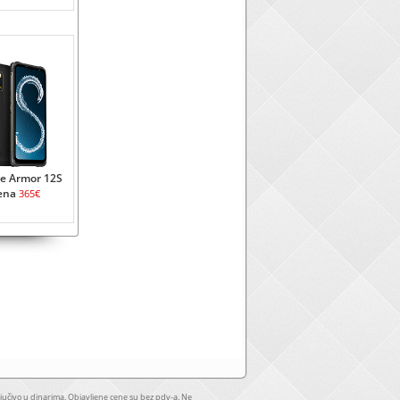
ne Armor 12S
ena
365€
jučivo u dinarima. Objavljene cene su bez pdv-a. Ne