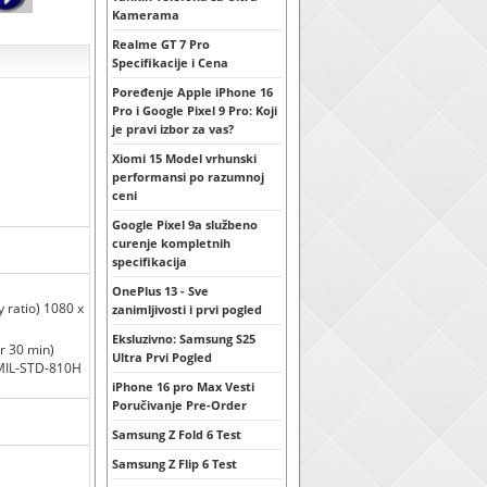
Kamerama
Realme GT 7 Pro
Specifikacije i Cena
Poređenje Apple iPhone 16
Pro i Google Pixel 9 Pro: Koji
je pravi izbor za vas?
Xiomi 15 Model vrhunski
performansi po razumnoj
ceni
Google Pixel 9a službeno
curenje kompletnih
specifikacija
OnePlus 13 - Sve
 ratio) 1080 x
zanimljivosti i prvi pogled
Eksluzivno: Samsung S25
or 30 min)
Ultra Prvi Pogled
 MIL-STD-810H
iPhone 16 pro Max Vesti
Poručivanje Pre-Order
Samsung Z Fold 6 Test
Samsung Z Flip 6 Test