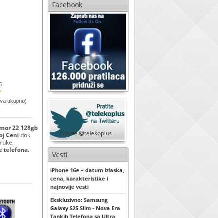
Facebook
5
ova ukupno)
rmor 22 128gb
Pratite @telekoplus
oj Ceni
dok
 ruke,
e telefona
.
Vesti
iPhone 16e – datum izlaska,
cena, karakteristike i
najnovije vesti
Ekskluzivno: Samsung
Galaxy S25 Slim - Nova Era
Tankih Telefona sa Ultra