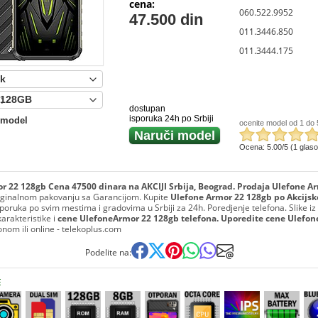
cena:
060.522.9952
47.500 din
011.3446.850
011.3444.175
:
dostupan
isporuka 24h po Srbiji
 model
ocenite model od 1 do 
Naruči model
Ocena: 5.00/5 (1 glas
r 22 128gb Cena 47500 dinara na AKCIJI Srbija, Beograd. Prodaja Ulefone A
iginalnom pakovanju sa Garancijom. Kupite
Ulefone Armor 22 128gb po Akcijsk
Isporuka po svim mestima i gradovima u Srbiji za 24h. Poredjenje telefona. Slike iz
karakteristike i
cene UlefoneArmor 22 128gb telefona. Uporedite cene Ulefon
onom ili online - telekoplus.com
Podelite na:
E