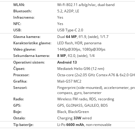
WLAN:
Wi-Fi 802.11 a/b/g/n/ac, dual-band
Bluetooth:
5.2, A2DP, LE
Infracrveno:
Yes
NFC:
Yes
USB:
USB Type-C 2.0
Glavna kamera:
Dual
64 MP
, f/1.9, (wide), 1/1.7
Karakteristike glavne:
LED flash, HDR, panorama
Video glavne:
1440p@30fps, 1080p@30fps
Sekundarna kamera:
8 MP
, f/2.0, (wide), 1/4
Operativni sistem:
Android 13
Čipset:
Mediatek Helio G96 (12 nm)
Procesor:
Octa-core (2x2.05 GHz Cortex-A76 & 6x2.0 GH
Grafika:
Mali-G57 MC2
Senzori:
Fingerprint (side-mounted), accelerometer, pr
compass, gyro, barometer
Radio:
Wireless FM radio, RDS, recording
GPS:
GPS, GLONASS, GALILEO, BDS
Boje:
Black, Black/Green
Ostalo:
Charging
33W
wired
Tip baterije:
Li-Po
6600 mAh
, non-removable