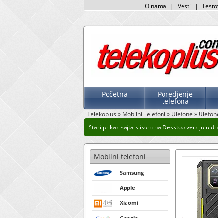
O nama
|
Vesti
|
Testo
Početna
Poredjenje
telefona
Telekoplus
»
Mobilni Telefoni
»
Ulefone
»
Ulefon
Stari prikaz sajta klikom na Desktop verziju u dnu
Mobilni telefoni
Samsung
Apple
Xiaomi
Google