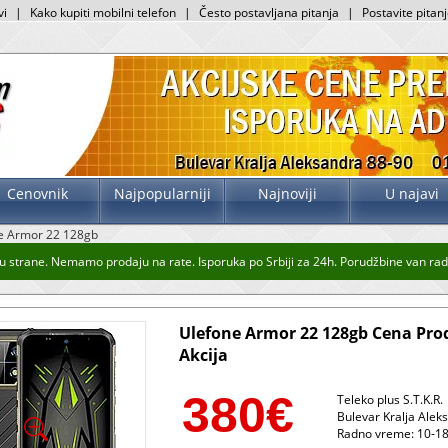
vi
|
Kako kupiti mobilni telefon
|
Često postavljana pitanja
|
Postavite pitan
Cenovnik
Najpopularniji
Najnoviji
U najavi
e Armor 22 128gb
 strane. Nemamo prodaju na rate. Isporuka po Srbiji za 24h. Porudžbine van radno
Ulefone Armor 22 128gb Cena Pro
Akcija
380
€
Teleko plus S.T.K.R.
Bulevar Kralja Alek
Radno vreme: 10-18