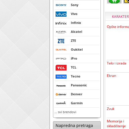
Sony
Vivo
KARAKTER
Infinix
Opšte informa
Alcatel
ZTE
Oukitel
iPro
Telo i izrada
TCL
Ekran
Tecno
Panasonic
Denver
Garmin
Zvuk
... svi brendovi
Memorija i
Napredna pretraga
skladištenje