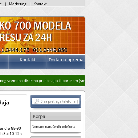
je
|
Marketing
|
Kontakt
Kontakt
Dodatna oprema
g vremena direktno preko sajta ili porukom (sms, whatsup, viber)
Stari prikaz sa
daja
Korpa
Nemate naručenih telefona
sandra 88-90
h Su: 10-15h