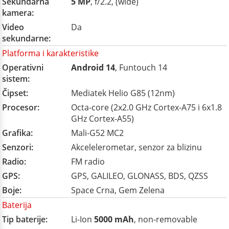
Sekundarna
5 MP
, f/2.2, (wide)
kamera:
Video
Da
sekundarne:
Platforma i karakteristike
Operativni
Android 14
, Funtouch 14
sistem:
Čipset:
Mediatek Helio G85 (12nm)
Procesor:
Octa-core (2x2.0 GHz Cortex-A75 i 6x1.8
GHz Cortex-A55)
Grafika:
Mali-G52 MC2
Senzori:
Akcelelerometar, senzor za blizinu
Radio:
FM radio
GPS:
GPS, GALILEO, GLONASS, BDS, QZSS
Boje:
Space Crna, Gem Zelena
Baterija
Tip baterije:
Li-Ion
5000 mAh
, non-removable