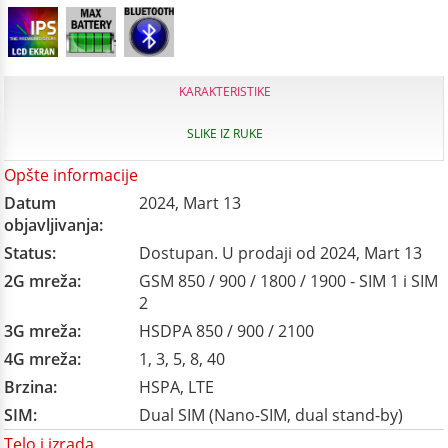
KARAKTERISTIKE
SLIKE IZ RUKE
Opšte informacije
Datum
2024, Mart 13
objavljivanja:
Status:
Dostupan. U prodaji od 2024, Mart 13
2G mreža:
GSM 850 / 900 / 1800 / 1900 - SIM 1 i SIM
2
3G mreža:
HSDPA 850 / 900 / 2100
4G mreža:
1, 3, 5, 8, 40
Brzina:
HSPA, LTE
SIM:
Dual SIM (Nano-SIM, dual stand-by)
Telo i izrada