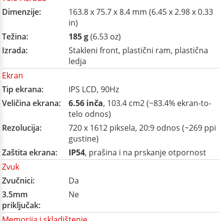
Dimenzije:
163.8 x 75.7 x 8.4 mm (6.45 x 2.98 x 0.33
in)
Težina:
185 g
(6.53 oz)
Izrada:
Stakleni front, plastični ram, plastična
ledja
Ekran
Tip ekrana:
IPS LCD, 90Hz
Veličina ekrana:
6.56 inča
, 103.4 cm2 (~83.4% ekran-to-
telo odnos)
Rezolucija:
720 x 1612 piksela, 20:9 odnos (~269 ppi
gustine)
Zaštita ekrana:
IP54
, prašina i na prskanje otpornost
Zvuk
Zvučnici:
Da
3.5mm
Ne
priključak:
Memorija i skladištenje