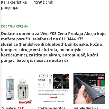
Karakteristike
15W
žičnih
punjenja:
DODATNA OPREMA
Dodatna oprema za Vivo Y03 Cena Prodaja Akcija koju
možete poručiti telefonski na 011.3444.175
slušalice (handsfree ili bluetooth), silikonske, kožne,
bumperi i druge vrste futrola, memorijske
kartice(mmc), zaštita za ekran, autopunjač, kućni
punjač, baterija, nosač za auto i dr.
Slusalice
12 €
Staklena zaštitna
Fotrola Durable