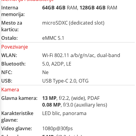
Interna
64GB
4GB
RAM,
128GB
4GB
RAM
memorija:
Mesto za
microSDXC (dedicated slot)
karticu:
Ostalo:
eMMC 5.1
Povezivanje
WLAN:
Wi-Fi 802.11 a/b/g/n/ac, dual-band
Bluetooth:
5.0, A2DP, LE
NFC:
Ne
USB:
USB Type-C 2.0, OTG
Kamera
Glavna kamera:
13 MP
, f/2.2, (wide), PDAF
0.08 MP
, f/3.0 (auxiliary lens)
Karakteristike
LED blic, panorama
glavne:
Video glavne:
1080p@30fps