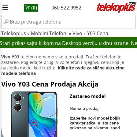
☰
060.522.9952
(0)
Telekoplus
»
Mobilni Telefoni
»
Vivo
»
Y03 Cena
tari prikaz sajta klikom na Desktop verziju u dnu strane. N
Vivo Y03
telefon nemamo vise u prodaji. Traženi telefon je
zastareo. Pogledajte drugi Vivo telefon i njegovu cenu koji je
nasledio model koji tražite.
Kliknite ovde za slične aktuelne
modele telefona
Vivo Y03 Cena Prodaja Akcija
Zastareo model
Nema u prodaji
Izaberite novi model boljih
karakteristika, a iste cene
prikazan na slikama ispod