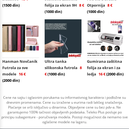
(1500 din)
folija za ekran 9H
8 €
Otpornija
8 €
(1000 din)
(1000 din)
Hanman Novčanik
Ultra tanka
Gumirana zaštitna
Futrola za sve
silikonska futrola
8
folija za ekran i za
modele
16 €
€
(1000 din)
ledja
16 €
(2000 din)
(2000 din)
Cene na sajtu i oglasnim porukama su informativnog karaktera i podložne su
dnevnim promenama. Cene su izražene u eurima radi lakšeg snalaženja.
Plaćanje se vrši isključivo u dinarima. Objavljene cene su bez pdv-a. Ne
garantujemo 100% tačnost objavljenih podataka. Teleko Plus posluje po
principu subagenture - poručivanja modela. Postoji mogućnost da nemamo sve
oglašene modele na lageru.