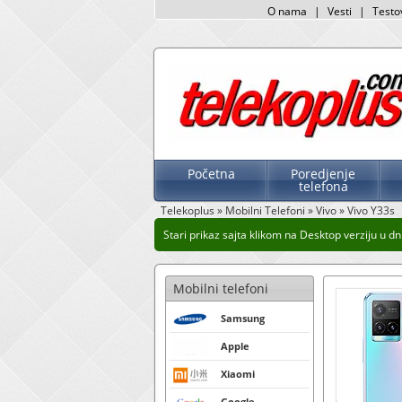
O nama
|
Vesti
|
Testo
Početna
Poredjenje
telefona
Telekoplus
»
Mobilni Telefoni
»
Vivo
»
Vivo Y33s
Stari prikaz sajta klikom na Desktop verziju u dnu
Mobilni telefoni
Samsung
Apple
Xiaomi
Google