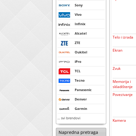
Sony
Vivo
Infinix
Alcatel
Telo i izrada
ZTE
Ekran
Oukitel
iPro
Zvuk
TCL
Tecno
Memorija i
skladištenje
Panasonic
Povezivanje
Denver
Garmin
... svi brendovi
Kamera
Napredna pretraga