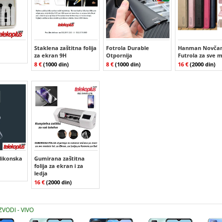
Staklena zaštitna folija
Fotrola Durable
Hanman Novčan
za ekran 9H
Otpornija
Futrola za sve 
8 €
(1000 din)
8 €
(1000 din)
16 €
(2000 din)
ilikonska
Gumirana zaštitna
folija za ekran i za
ledja
16 €
(2000 din)
ZVODI - VIVO