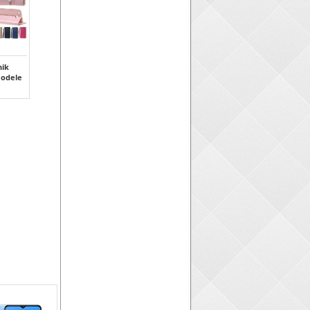
ik
modele