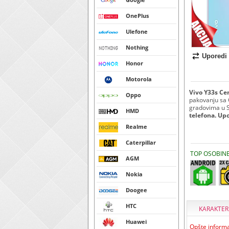
OnePlus
Ulefone
Nothing
Uporedi
Honor
Motorola
Vivo Y33s Cen
Oppo
pakovanju sa 
gradovima u Sr
HMD
telefona. Up
Realme
Caterpillar
TOP OSOBIN
AGM
Nokia
Doogee
HTC
KARAKTER
Huawei
Opšte informa