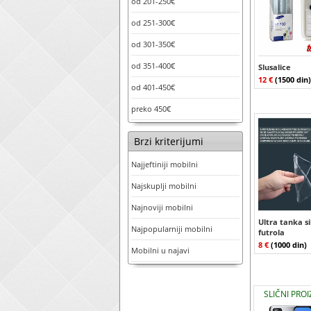
od 201-250€
od 251-300€
od 301-350€
od 351-400€
Slusalice
12 €
(1500 din)
od 401-450€
preko 450€
Brzi kriterijumi
Najjeftiniji mobilni
Najskuplji mobilni
Najnoviji mobilni
Ultra tanka s
Najpopularniji mobilni
futrola
8 €
(1000 din)
Mobilni u najavi
SLIČNI PROI