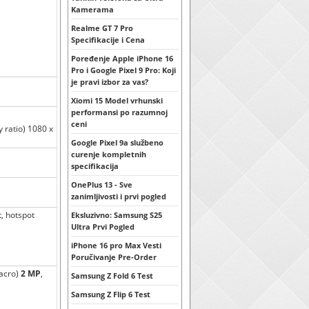
Kamerama
Realme GT 7 Pro
Specifikacije i Cena
Poređenje Apple iPhone 16
Pro i Google Pixel 9 Pro: Koji
je pravi izbor za vas?
Xiomi 15 Model vrhunski
performansi po razumnoj
ceni
 ratio) 1080 x
Google Pixel 9a službeno
curenje kompletnih
specifikacija
OnePlus 13 - Sve
zanimljivosti i prvi pogled
t, hotspot
Eksluzivno: Samsung S25
Ultra Prvi Pogled
iPhone 16 pro Max Vesti
Poručivanje Pre-Order
macro)
2 MP
,
Samsung Z Fold 6 Test
Samsung Z Flip 6 Test