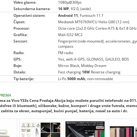
Video glavne:
1080p@30fps
Sekundarna kamera:
16 MP
, f/2.0, (wide)
Operativni sistem:
Android 11
, Funtouch 11.1
Čipset:
Mediatek MT6769V/CU Helio G80 (12 nm)
Procesor:
Octa-core (2x2.0 GHz Cortex-A75 & 6x1.8 GHz
Grafika:
Mali-G52 MC2
Senzori:
Fingerprint (side-mounted), accelerometer, gyr
compass
Radio:
FM radio
GPS:
Yes, with A-GPS, GLONASS, GALILEO, BDS
Boje:
Mirror Black, Midday Dream
Ostalo:
Fast charging
18W
Reverse charging
Tip baterije:
Li-Po
5000 mAh
, non-removable
PREMA
a za Vivo Y33s Cena Prodaja Akcija koju možete poručiti telefonski na 011
dsfree ili bluetooth), silikonske, kožne, bumperi i druge vrste futrola, mem
zaštita za ekran, autopunjač, kućni punjač, baterija, nosač za auto i dr.