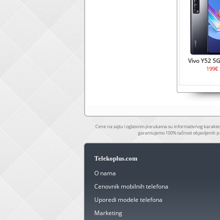
Vivo Y52 5
199€
Cene na sajtu i oglasnim porukama su informativnog karakter
garantujemo 100% tačnost objavljenih p
Telekoplus.com
O nama
Cenovnik mobilnih telefona
Uporedi modele telefona
Marketing