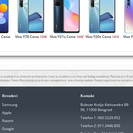
G Cena
Vivo Y70 Cena
Vivo Y21s Cena
Vivo Y20s Cena
Vivo 
193€
160€
141€
a i podložne su dnevnim promenama. Cene su izražene u eurima radi lakšeg snalaženja. Plaćanje se vrši iskl
odataka. Teleko Plus posluje po principu subagenture - poručivanja modela. Postoji mogućnost da nemamo 
Brendovi
Kontakt
Samsung
Bulevar Kralja Aleksandra 88-
90, 11000 Beograd
Apple
Telefon 1:
060.5229.952
Xiaomi
Telefon 2:
011.3446.850
Google