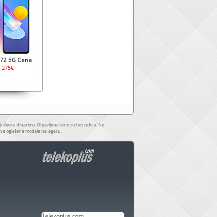
Y72 5G Cena
275€
jučivo u dinarima. Objavljene cene su bez pdv-a. Ne
sve oglašene modele na lageru.
Telekoplus.com