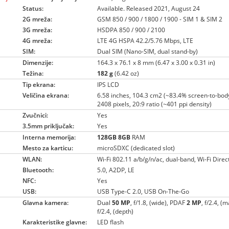
Status:
Available. Released 2021, August 24
2G mreža:
GSM 850 / 900 / 1800 / 1900 - SIM 1 & SIM 2
3G mreža:
HSDPA 850 / 900 / 2100
4G mreža:
LTE 4G HSPA 42.2/5.76 Mbps, LTE
SIM:
Dual SIM (Nano-SIM, dual stand-by)
Dimenzije:
164.3 x 76.1 x 8 mm (6.47 x 3.00 x 0.31 in)
Težina:
182 g
(6.42 oz)
Tip ekrana:
IPS LCD
Veličina ekrana:
6.58 inches, 104.3 cm2 (~83.4% screen-to-body
2408 pixels, 20:9 ratio (~401 ppi density)
Zvučnici:
Yes
3.5mm priključak:
Yes
Interna memorija:
128GB
8GB
RAM
Mesto za karticu:
microSDXC (dedicated slot)
WLAN:
Wi-Fi 802.11 a/b/g/n/ac, dual-band, Wi-Fi Direc
Bluetooth:
5.0, A2DP, LE
NFC:
Yes
USB:
USB Type-C 2.0, USB On-The-Go
Glavna kamera:
Dual
50 MP
, f/1.8, (wide), PDAF
2 MP
, f/2.4, (
f/2.4, (depth)
Karakteristike glavne:
LED flash