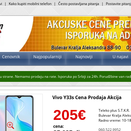
vi
|
Kako kupiti mobilni telefon
|
Često postavljana pitanja
|
Postavite pitan
Cenovnik
Najpopularniji
Najnoviji
U najavi
 strane. Nemamo prodaju na rate. Isporuka po Srbiji za 24h. Porudžbine van radno
Vivo Y33s Cena Prodaja Akcija
205
€
Teleko plus S.T.K.R.
Bulevar Kralja Alek
Radno vreme: 10-18
cena:
060.522.9952