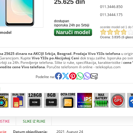
25.625 din
011.3446.850
011.3444.175
dostupan
isporuka 24h po Srbiji
ocenite model od 1 do 
Naruči model
 model
Ocena: 3.83/5 (6 glas
a 25625 dinara na AKCIJI Srbija, Beograd. Prodaja Vivo Y33s telefona
u orig
Garancijom. Kupite
Vivo Y33s po Akcijskoj Ceni
dok traju zalihe. Isporuka po sv
biji za 24h. Poredjenje telefona. Slike iz ruke, specifikacija, karakteristike i
cene 
oredite cene Vivo telefona
. Poručite telefonom ili online - telekoplus.com
Podelite na:
E
ISTIKE
SLIKE IZ RUKE
cije
Datum objavljivanja:
2021, August 24