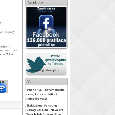
Facebook
5
ova ukupno)
inalnom
im mestima i
VivoY33s
Pratite @telekoplus
Vesti
iPhone 16e – datum izlaska,
cena, karakteristike i
najnovije vesti
Ekskluzivno: Samsung
Galaxy S25 Slim - Nova Era
Tankih Telefona sa Ultra