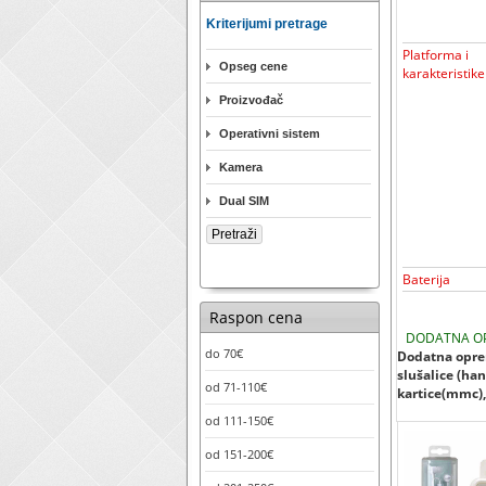
Kriterijumi pretrage
Platforma i
Opseg cene
karakteristike
Proizvođač
Operativni sistem
Kamera
Dual SIM
Baterija
Raspon cena
DODATNA O
do 70€
Dodatna oprem
slušalice (han
od 71-110€
kartice(mmc), 
od 111-150€
od 151-200€