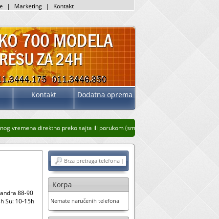
je
|
Marketing
|
Kontakt
Kontakt
Dodatna oprema
g vremena direktno preko sajta ili porukom (sms, whatsup, viber)
Stari prikaz saj
Korpa
sandra 88-90
h Su: 10-15h
Nemate naručenih telefona