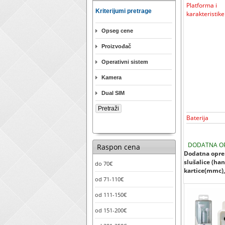
Platforma i
Kriterijumi pretrage
karakteristike
Opseg cene
Proizvođač
Operativni sistem
Kamera
Dual SIM
Baterija
DODATNA O
Raspon cena
Dodatna oprem
slušalice (han
do 70€
kartice(mmc), 
od 71-110€
od 111-150€
od 151-200€