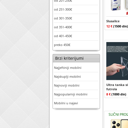
od 201-250€
od 251-300€
od 301-350€
Slusalice
12 €
(1500 din)
od 351-400€
od 401-450€
preko 450€
Brzi kriterijumi
Najjeftiniji mobilni
Najskuplji mobilni
Ultra tanka s
Najnoviji mobilni
futrola
Najpopularniji mobilni
8 €
(1000 din)
Mobilni u najavi
SLIČNI PRO