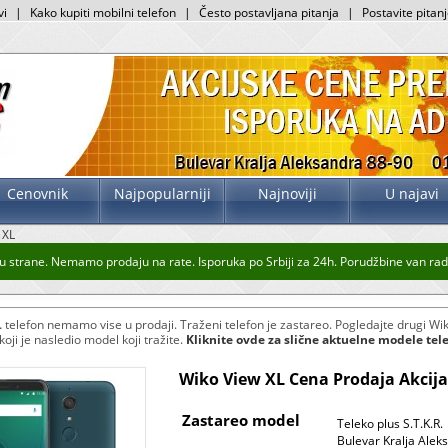
vi
|
Kako kupiti mobilni telefon
|
Često postavljana pitanja
|
Postavite pitan
Cenovnik
Najpopularniji
Najnoviji
U najavi
 XL
strane. Nemamo prodaju na rate. Isporuka po Srbiji za 24h. Porudžbine van radno
L
telefon nemamo vise u prodaji. Traženi telefon je zastareo. Pogledajte drugi Wik
oji je nasledio model koji tražite.
Kliknite ovde za slične aktuelne modele tel
Wiko View XL Cena Prodaja Akcija
Zastareo model
Teleko plus S.T.K.R.
Bulevar Kralja Alek