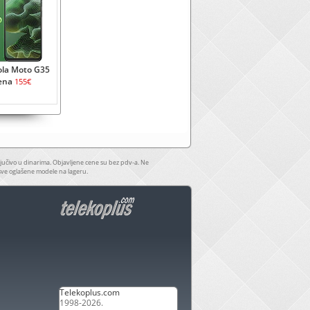
la Moto G35
ena
155€
jučivo u dinarima. Objavljene cene su bez pdv-a. Ne
sve oglašene modele na lageru.
Telekoplus.com
1998-2026.