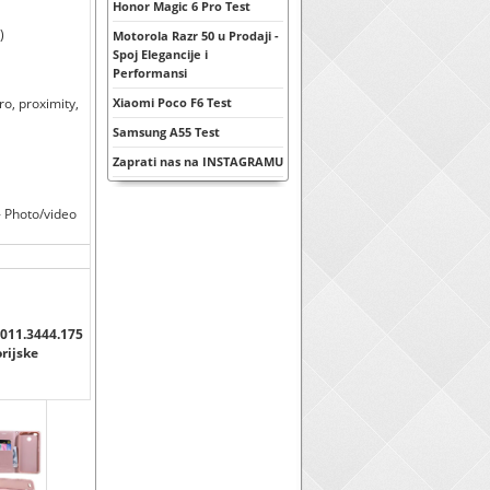
Honor Magic 6 Pro Test
)
Motorola Razr 50 u Prodaji -
Spoj Elegancije i
Performansi
o, proximity,
Xiaomi Poco F6 Test
Samsung A55 Test
Zaprati nas na INSTAGRAMU
 Photo/video
 011.3444.175
orijske