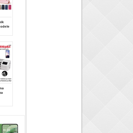
ik
modele
tna
 za