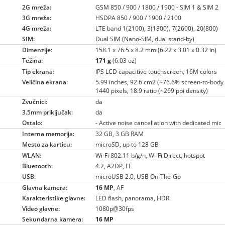
2G mreža:
GSM 850 / 900 / 1800 / 1900 - SIM 1 & SIM 2
3G mreža:
HSDPA 850 / 900 / 1900 / 2100
4G mreža:
LTE band 1(2100), 3(1800), 7(2600), 20(800)
SIM:
Dual SIM (Nano-SIM, dual stand-by)
Dimenzije:
158.1 x 76.5 x 8.2 mm (6.22 x 3.01 x 0.32 in)
Težina:
171 g
(6.03 oz)
Tip ekrana:
IPS LCD capacitive touchscreen, 16M colors
Veličina ekrana:
5.99 inches, 92.6 cm2 (~76.6% screen-to-body 
1440 pixels, 18:9 ratio (~269 ppi density)
Zvučnici:
da
3.5mm priključak:
da
Ostalo:
- Active noise cancellation with dedicated mic
Interna memorija:
32 GB, 3 GB RAM
Mesto za karticu:
microSD, up to 128 GB
WLAN:
Wi-Fi 802.11 b/g/n, Wi-Fi Direct, hotspot
Bluetooth:
4.2, A2DP, LE
USB:
microUSB 2.0, USB On-The-Go
Glavna kamera:
16 MP
, AF
Karakteristike glavne:
LED flash, panorama, HDR
Video glavne:
1080p@30fps
Sekundarna kamera:
16 MP