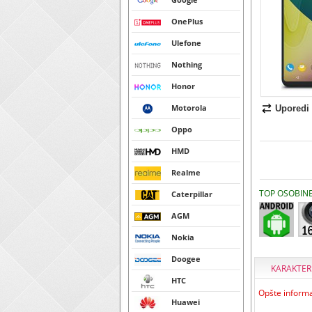
OnePlus
Ulefone
Nothing
Honor
Motorola
Uporedi
Oppo
HMD
Realme
TOP OSOBIN
Caterpillar
AGM
Nokia
Doogee
KARAKTER
HTC
Opšte informa
Huawei