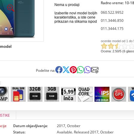
Radno vreme: 10-18
Nema u prodaji
060.522.9952
Izaberite novi model boljih
karakteristika, a iste cene
011.3446.850
prikazan na slikama ispod
011.3444.175
ocenite model od 1 do 
 model
Ocena: 2.50/5 (6 glas
Podelite na:
E
ISTIKE
cije
Datum objavljivanja:
2017, October
Status:
Available. Released 2017, October