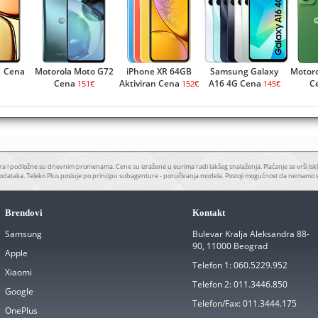
1 Cena
Motorola Moto G72
iPhone XR 64GB
Samsung Galaxy
Motoro
Cena
Aktiviran Cena
A16 4G Cena
C
151€
152€
145€
a i podložne su dnevnim promenama. Cene su izražene u eurima radi lakšeg snalaženja. Plaćanje se vrši iskl
odataka. Teleko Plus posluje po principu subagenture - poručivanja modela. Postoji mogućnost da nemamo 
Brendovi
Kontakt
Samsung
Bulevar Kralja Aleksandra 88-
90, 11000 Beograd
Apple
Telefon 1:
060.5229.952
Xiaomi
Telefon 2:
011.3446.850
Google
Telefon/Fax:
011.3444.175
OnePlus