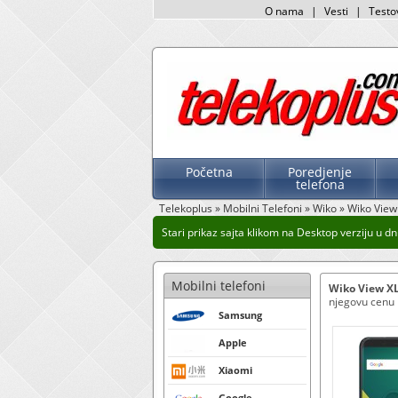
O nama
|
Vesti
|
Testo
Početna
Poredjenje
telefona
Telekoplus
»
Mobilni Telefoni
»
Wiko
»
Wiko View
Stari prikaz sajta klikom na Desktop verziju u dnu 
Mobilni telefoni
Wiko View X
njegovu cenu k
Samsung
Apple
Xiaomi
Google