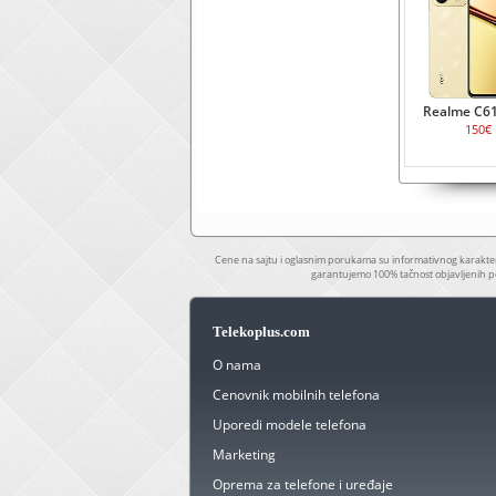
Realme C6
150€
Cene na sajtu i oglasnim porukama su informativnog karakter
garantujemo 100% tačnost objavljenih p
Telekoplus.com
O nama
Cenovnik mobilnih telefona
Uporedi modele telefona
Marketing
Oprema za telefone i uređaje