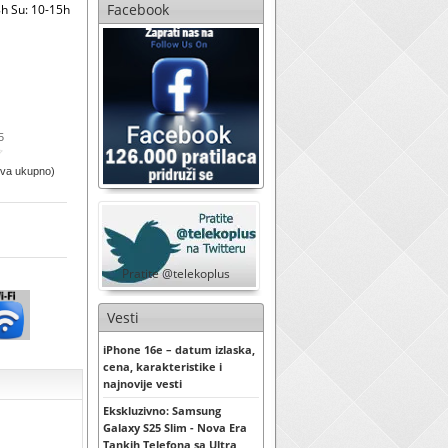
Facebook
h Su: 10-15h
5
ova ukupno)
Pratite @telekoplus
Vesti
iPhone 16e – datum izlaska,
cena, karakteristike i
najnovije vesti
Ekskluzivno: Samsung
Galaxy S25 Slim - Nova Era
Tankih Telefona sa Ultra