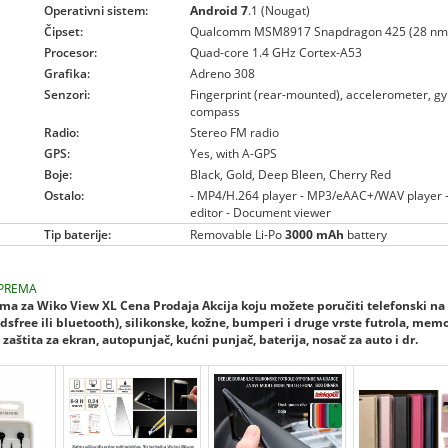
Operativni sistem:
Android 7
.1 (Nougat)
Čipset:
Qualcomm MSM8917 Snapdragon 425 (28 nm
Procesor:
Quad-core 1.4 GHz Cortex-A53
Grafika:
Adreno 308
Senzori:
Fingerprint (rear-mounted), accelerometer, gyr
compass
Radio:
Stereo FM radio
GPS:
Yes, with A-GPS
Boje:
Black, Gold, Deep Bleen, Cherry Red
Ostalo:
- MP4/H.264 player - MP3/eAAC+/WAV player -
editor - Document viewer
Tip baterije:
Removable Li-Po
3000 mAh
battery
PREMA
a za Wiko View XL Cena Prodaja Akcija koju možete poručiti telefonski na
dsfree ili bluetooth), silikonske, kožne, bumperi i druge vrste futrola, mem
zaštita za ekran, autopunjač, kućni punjač, baterija, nosač za auto i dr.