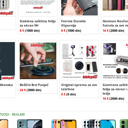
Staklena zaštitna folija
Fotrola Durable
Hanman Novčan
za ekran 9H
Otpornija
Futrola za sve 
8 €
(1000 din)
8 €
(1000 din)
16 €
(2000 din)
ilikonska
Bežični Brzi Punjač
Original oprema za sve
Gumirana zašti
telefone
folija za ekran i
24 €
(3000 din)
ledja
0 €
(0 din)
16 €
(2000 din)
IZVODI - REALME