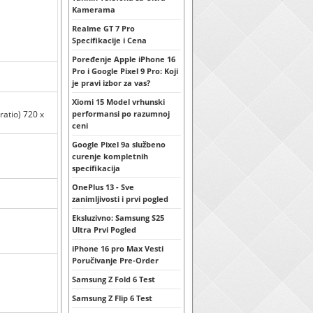
Kamerama
Realme GT 7 Pro
Specifikacije i Cena
Poređenje Apple iPhone 16
Pro i Google Pixel 9 Pro: Koji
je pravi izbor za vas?
Xiomi 15 Model vrhunski
ratio) 720 x
performansi po razumnoj
ceni
Google Pixel 9a službeno
curenje kompletnih
specifikacija
OnePlus 13 - Sve
zanimljivosti i prvi pogled
Eksluzivno: Samsung S25
Ultra Prvi Pogled
iPhone 16 pro Max Vesti
Poručivanje Pre-Order
Samsung Z Fold 6 Test
Samsung Z Flip 6 Test