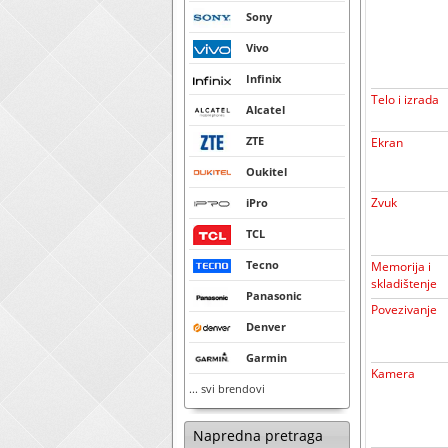
Sony
Vivo
Infinix
Telo i izrada
Alcatel
ZTE
Ekran
Oukitel
Zvuk
iPro
TCL
Tecno
Memorija i
skladištenje
Panasonic
Povezivanje
Denver
Garmin
Kamera
... svi brendovi
Napredna pretraga