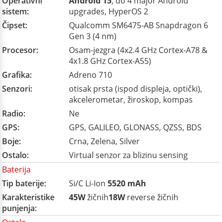
Operativni
Android 15
, do 4 major Android
sistem:
upgrades, HyperOS 2
Čipset:
Qualcomm SM6475-AB Snapdragon 6
Gen 3 (4 nm)
Procesor:
Osam-jezgra (4x2.4 GHz Cortex-A78 &
4x1.8 GHz Cortex-A55)
Grafika:
Adreno 710
Senzori:
otisak prsta (ispod displeja, optički),
akcelerometar, žiroskop, kompas
Radio:
Ne
GPS:
GPS, GALILEO, GLONASS, QZSS, BDS
Boje:
Crna, Zelena, Silver
Ostalo:
Virtual senzor za blizinu sensing
Baterija
Tip baterije:
Si/C Li-Ion
5520 mAh
Karakteristike
45W
žičnih
18W
reverse žičnih
punjenja: