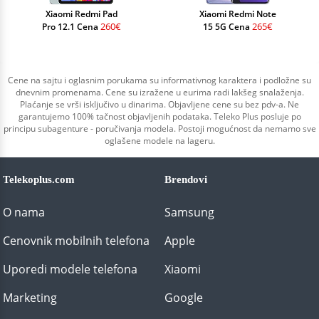
Xiaomi Redmi Pad
Xiaomi Redmi Note
260€
265€
Pro 12.1 Cena
15 5G Cena
Cene na sajtu i oglasnim porukama su informativnog karaktera i podložne su
dnevnim promenama. Cene su izražene u eurima radi lakšeg snalaženja.
Plaćanje se vrši isključivo u dinarima. Objavljene cene su bez pdv-a. Ne
garantujemo 100% tačnost objavljenih podataka. Teleko Plus posluje po
principu subagenture - poručivanja modela. Postoji mogućnost da nemamo sve
oglašene modele na lageru.
Telekoplus.com
Brendovi
O nama
Samsung
Cenovnik mobilnih telefona
Apple
Uporedi modele telefona
Xiaomi
Marketing
Google