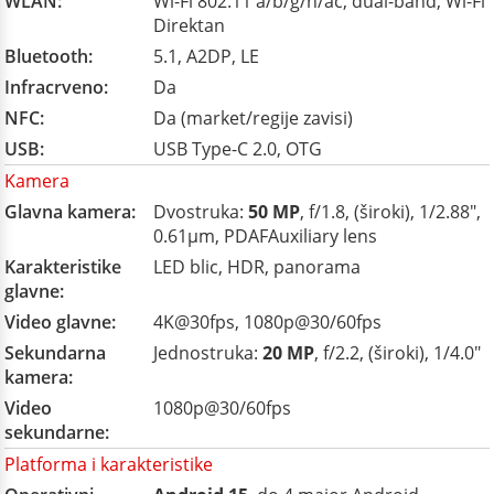
WLAN:
Wi-Fi 802.11 a/b/g/n/ac, dual-band, Wi-Fi
Direktan
Bluetooth:
5.1, A2DP, LE
Infracrveno:
Da
NFC:
Da (market/regije zavisi)
USB:
USB Type-C 2.0, OTG
Kamera
Glavna kamera:
Dvostruka:
50 MP
, f/1.8, (široki), 1/2.88",
0.61µm, PDAFAuxiliary lens
Karakteristike
LED blic, HDR, panorama
glavne:
Video glavne:
4K@30fps, 1080p@30/60fps
Sekundarna
Jednostruka:
20 MP
, f/2.2, (široki), 1/4.0"
kamera:
Video
1080p@30/60fps
sekundarne:
Platforma i karakteristike