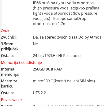
IP66
prašina tight i voda otpornost
(high pressure voda jets)
IP65
prašina
tight i voda otpornost (low pressure
voda jets) - Europe samoDrop
otpornost do 1.7m
Zvuk
Zvučnici:
Da, sa stereo zvučnici (sa Dolby Atmos)
3.5mm
Ne
priključak:
Ostalo:
24-bit/192kHz Hi-Res audio
Memorija i skladištenje
Interna
256GB
8GB
RAM
memorija:
Mesto za
microSDXC (koristi deljeni SIM slot)
karticu:
Ostalo:
UFS 2.2
Povezivanje