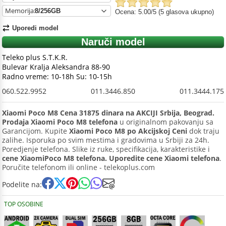
Memorija:
Ocena: 5.00/5 (5 glasova ukupno)
Uporedi model
Naruči model
Teleko plus S.T.K.R.
Bulevar Kralja Aleksandra 88-90
Radno vreme: 10-18h Su: 10-15h
060.522.9952
011.3446.850
011.3444.175
Xiaomi Poco M8 Cena 31875 dinara na AKCIJI Srbija, Beograd.
Prodaja Xiaomi Poco M8 telefona
u originalnom pakovanju sa
Garancijom. Kupite
Xiaomi Poco M8 po Akcijskoj Ceni
dok traju
zalihe. Isporuka po svim mestima i gradovima u Srbiji za 24h.
Poredjenje telefona. Slike iz ruke, specifikacija, karakteristike i
cene XiaomiPoco M8 telefona. Uporedite cene Xiaomi telefona
.
Poručite telefonom ili online - telekoplus.com
Podelite na:
TOP OSOBINE