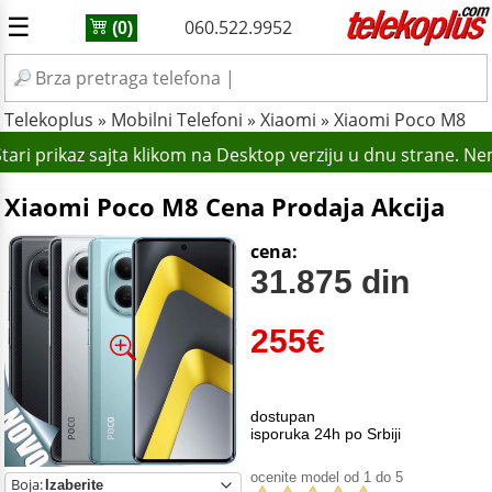
☰
060.522.9952
(0)
Telekoplus
»
Mobilni Telefoni
»
Xiaomi
»
Xiaomi Poco M8
ari prikaz sajta klikom na Desktop verziju u dnu strane. Ne
Xiaomi Poco M8 Cena Prodaja Akcija
cena:
31.875 din
255
€
dostupan
isporuka 24h po Srbiji
ocenite model od 1 do 5
Boja: