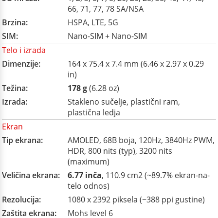
66, 71, 77, 78 SA/NSA
Brzina:
HSPA, LTE, 5G
SIM:
Nano-SIM + Nano-SIM
Telo i izrada
Dimenzije:
164 x 75.4 x 7.4 mm (6.46 x 2.97 x 0.29
in)
Težina:
178 g
(6.28 oz)
Izrada:
Stakleno sučelje, plastični ram,
plastična ledja
Ekran
Tip ekrana:
AMOLED, 68B boja, 120Hz, 3840Hz PWM,
HDR, 800 nits (typ), 3200 nits
(maximum)
Veličina ekrana:
6.77 inča
, 110.9 cm2 (~89.7% ekran-na-
telo odnos)
Rezolucija:
1080 x 2392 piksela (~388 ppi gustine)
Zaštita ekrana:
Mohs level 6