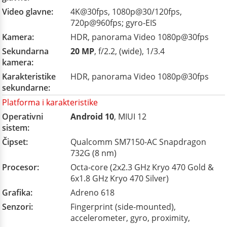
Video glavne:
4K@30fps, 1080p@30/120fps,
720p@960fps; gyro-EIS
Kamera:
HDR, panorama Video 1080p@30fps
Sekundarna
20 MP
, f/2.2, (wide), 1/3.4
kamera:
Karakteristike
HDR, panorama Video 1080p@30fps
sekundarne:
Platforma i karakteristike
Operativni
Android 10
, MIUI 12
sistem:
Čipset:
Qualcomm SM7150-AC Snapdragon
732G (8 nm)
Procesor:
Octa-core (2x2.3 GHz Kryo 470 Gold &
6x1.8 GHz Kryo 470 Silver)
Grafika:
Adreno 618
Senzori:
Fingerprint (side-mounted),
accelerometer, gyro, proximity,