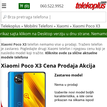
☰
060.522.9952
(0)
Telekoplus
»
Mobilni Telefoni
»
Xiaomi
»
Xiaomi Poco X3
rikaz sajta klikom na Desktop verziju u dnu strane. Nemamo 
Xiaomi Poco X3
telefon nemamo vise u prodaji. Traženi telefon
je zastareo. Pogledajte drugi Xiaomi telefon i njegovu cenu koji je
nasledio model koji tražite.
Kliknite ovde za slične aktuelne
modele telefona
Xiaomi Poco X3 Cena Prodaja Akcija
Zastareo model
Nema u prodaji
Izaberite novi model boljih
karakteristika, a iste cene
prikazan na slikama ispod