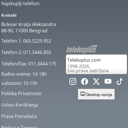
Najskuplji telefoni
Kontakt
Bulevar Kralja Aleksandra
88-90, 11000 Beograd
Telefon 1:
060.5229.952
Telefon 2:
011.3446.850
Telekoplus.com
Telefon/Fax:
011.3444.175
1998-2026.
Sva prava zadržana
Radno vreme:
10-18h
subotom:
10-15h
Politika Privatnosti
Desktop verzija
Uslovi Korišćenja
Prava Potrošača
Podaci o Trgovcu