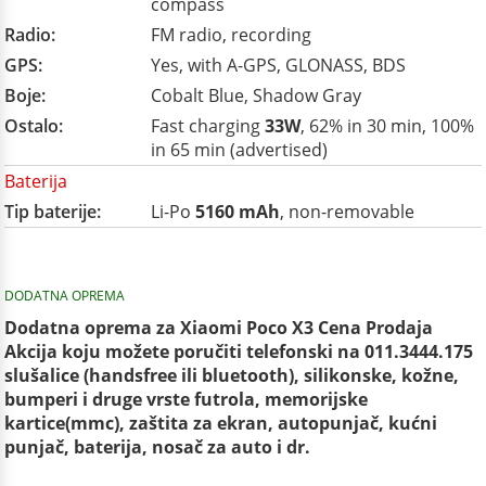
compass
Radio:
FM radio, recording
GPS:
Yes, with A-GPS, GLONASS, BDS
Boje:
Cobalt Blue, Shadow Gray
Ostalo:
Fast charging
33W
, 62% in 30 min, 100%
in 65 min (advertised)
Baterija
Tip baterije:
Li-Po
5160 mAh
, non-removable
DODATNA OPREMA
Dodatna oprema za Xiaomi Poco X3 Cena Prodaja
Akcija koju možete poručiti telefonski na 011.3444.175
slušalice (handsfree ili bluetooth), silikonske, kožne,
bumperi i druge vrste futrola, memorijske
kartice(mmc), zaštita za ekran, autopunjač, kućni
punjač, baterija, nosač za auto i dr.