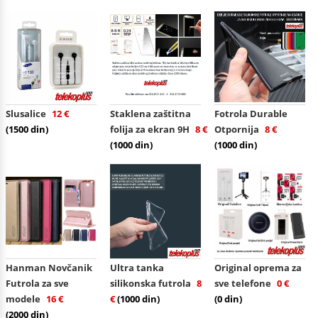
Slusalice
12 €
Staklena zaštitna
Fotrola Durable
(1500 din)
folija za ekran 9H
8 €
Otpornija
8 €
(1000 din)
(1000 din)
Hanman Novčanik
Ultra tanka
Original oprema za
Futrola za sve
silikonska futrola
8
sve telefone
0 €
modele
16 €
€
(1000 din)
(0 din)
(2000 din)