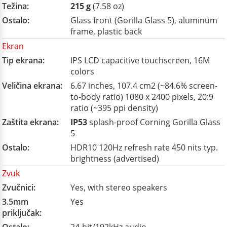
Težina:
215 g
(7.58 oz)
Ostalo:
Glass front (Gorilla Glass 5), aluminum
frame, plastic back
Ekran
Tip ekrana:
IPS LCD capacitive touchscreen, 16M
colors
Veličina ekrana:
6.67 inches, 107.4 cm2 (~84.6% screen-
to-body ratio) 1080 x 2400 pixels, 20:9
ratio (~395 ppi density)
Zaštita ekrana:
IP53
splash-proof Corning Gorilla Glass
5
Ostalo:
HDR10 120Hz refresh rate 450 nits typ.
brightness (advertised)
Zvuk
Zvučnici:
Yes, with stereo speakers
3.5mm
Yes
priključak: