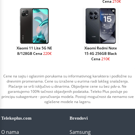
210€
Cena
Xiaomi 11 Lite 5G NE
Xiaomi Redmi Note
220€
8/128GB Cena
15 4G 256GB Black
210€
Cena
Cene na sajtu i oglasnim porukama su informativnog karaktera i podložne su
dnevnim promenama. Cene su izražene u eurima radi lakšeg snalaženja.
Plaćanje se vrši isključivo u dinarima. Objavljene cene su bez pdv-a. Ne
garantujemo 100% tačnost objavljenih podataka. Teleko Plus posluje po
principu subagenture - poručivanja modela. Postoji mogućnost da nemamo sve
oglašene modele na lageru.
Telekoplus.com
Brendovi
O nama
Samsung