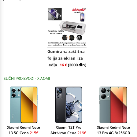
Gumirana zaštitna
folija za ekran i za
ledja
16 €
(2000 din)
SLIČNI PROIZVODI - XIAOMI
Xiaomi Redmi Note
Xiaomi 12T Pro
Xiaomi Redmi Note
215€
216€
13 5G Cena
Aktiviran Cena
13 Pro 4G 8/256GB