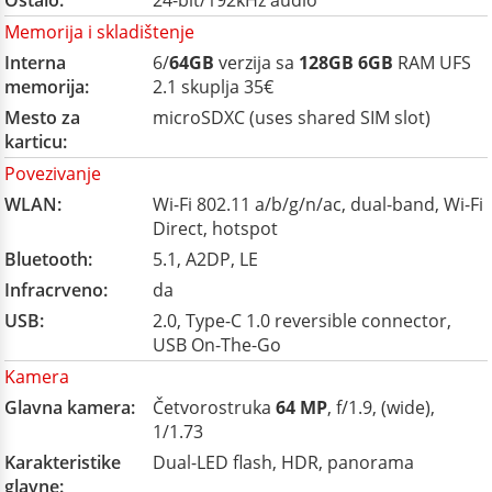
Ostalo:
24-bit/192kHz audio
Memorija i skladištenje
Interna
6/
64GB
verzija sa
128GB
6GB
RAM UFS
memorija:
2.1 skuplja 35€
Mesto za
microSDXC (uses shared SIM slot)
karticu:
Povezivanje
WLAN:
Wi-Fi 802.11 a/b/g/n/ac, dual-band, Wi-Fi
Direct, hotspot
Bluetooth:
5.1, A2DP, LE
Infracrveno:
da
USB:
2.0, Type-C 1.0 reversible connector,
USB On-The-Go
Kamera
Glavna kamera:
Četvorostruka
64 MP
, f/1.9, (wide),
1/1.73
Karakteristike
Dual-LED flash, HDR, panorama
glavne: