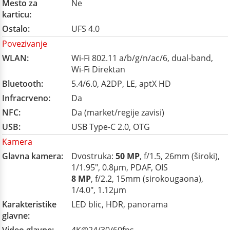
Mesto za
Ne
karticu:
Ostalo:
UFS 4.0
Povezivanje
WLAN:
Wi-Fi 802.11 a/b/g/n/ac/6, dual-band,
Wi-Fi Direktan
Bluetooth:
5.4/6.0, A2DP, LE, aptX HD
Infracrveno:
Da
NFC:
Da (market/regije zavisi)
USB:
USB Type-C 2.0, OTG
Kamera
Glavna kamera:
Dvostruka:
50 MP
, f/1.5, 26mm (široki),
1/1.95", 0.8µm, PDAF, OIS
8 MP
, f/2.2, 15mm (sirokougaona),
1/4.0", 1.12µm
Karakteristike
LED blic, HDR, panorama
glavne: