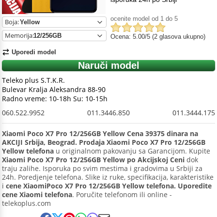
ocenite model od 1 do 5
Boja:
Memorija:
Ocena: 5.00/5 (2 glasova ukupno)
Uporedi model
Naruči model
Teleko plus S.T.K.R.
Bulevar Kralja Aleksandra 88-90
Radno vreme: 10-18h Su: 10-15h
060.522.9952
011.3446.850
011.3444.175
Xiaomi Poco X7 Pro 12/256GB Yellow Cena 39375 dinara na
AKCIJI Srbija, Beograd. Prodaja Xiaomi Poco X7 Pro 12/256GB
Yellow telefona
u originalnom pakovanju sa Garancijom. Kupite
Xiaomi Poco X7 Pro 12/256GB Yellow po Akcijskoj Ceni
dok
traju zalihe. Isporuka po svim mestima i gradovima u Srbiji za
24h. Poredjenje telefona. Slike iz ruke, specifikacija, karakteristike
i
cene XiaomiPoco X7 Pro 12/256GB Yellow telefona. Uporedite
cene Xiaomi telefona
. Poručite telefonom ili online -
telekoplus.com