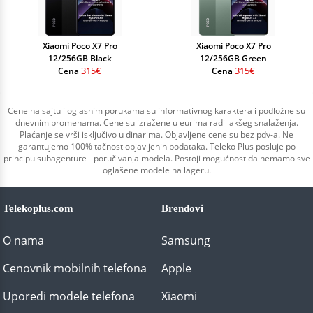
Xiaomi Poco X7 Pro
Xiaomi Poco X7 Pro
12/256GB Black
12/256GB Green
315€
315€
Cena
Cena
Cene na sajtu i oglasnim porukama su informativnog karaktera i podložne su
dnevnim promenama. Cene su izražene u eurima radi lakšeg snalaženja.
Plaćanje se vrši isključivo u dinarima. Objavljene cene su bez pdv-a. Ne
garantujemo 100% tačnost objavljenih podataka. Teleko Plus posluje po
principu subagenture - poručivanja modela. Postoji mogućnost da nemamo sve
oglašene modele na lageru.
Telekoplus.com
Brendovi
O nama
Samsung
Cenovnik mobilnih telefona
Apple
Uporedi modele telefona
Xiaomi