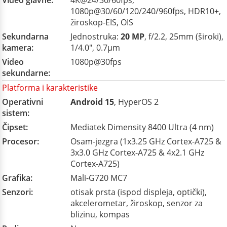
Video glavne:
4K@24/30/60fps,
1080p@30/60/120/240/960fps, HDR10+,
žiroskop-EIS, OIS
Sekundarna
Jednostruka:
20 MP
, f/2.2, 25mm (široki),
kamera:
1/4.0", 0.7µm
Video
1080p@30fps
sekundarne:
Platforma i karakteristike
Operativni
Android 15
, HyperOS 2
sistem:
Čipset:
Mediatek Dimensity 8400 Ultra (4 nm)
Procesor:
Osam-jezgra (1x3.25 GHz Cortex-A725 &
3x3.0 GHz Cortex-A725 & 4x2.1 GHz
Cortex-A725)
Grafika:
Mali-G720 MC7
Senzori:
otisak prsta (ispod displeja, optički),
akcelerometar, žiroskop, senzor za
blizinu, kompas