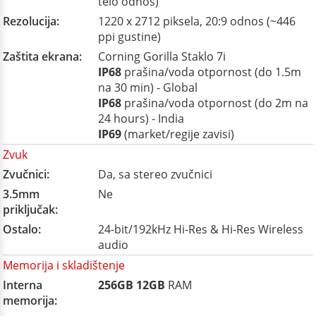
telo odnos)
Rezolucija:
1220 x 2712 piksela, 20:9 odnos (~446
ppi gustine)
Zaštita ekrana:
Corning Gorilla Staklo 7i
IP68
prašina/voda otpornost (do 1.5m
na 30 min) - Global
IP68
prašina/voda otpornost (do 2m na
24 hours) - India
IP69
(market/regije zavisi)
Zvuk
Zvučnici:
Da, sa stereo zvučnici
3.5mm
Ne
priključak:
Ostalo:
24-bit/192kHz Hi-Res & Hi-Res Wireless
audio
Memorija i skladištenje
Interna
256GB
12GB
RAM
memorija: