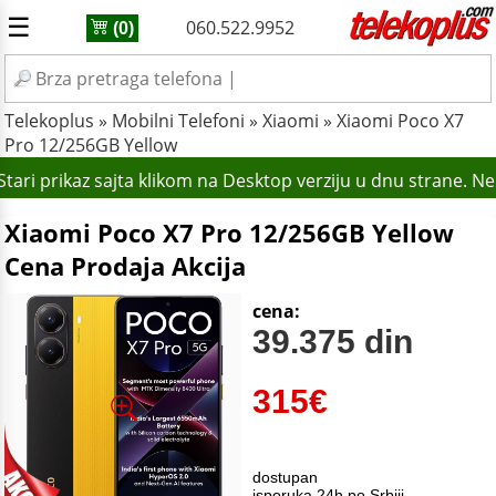
☰
060.522.9952
(0)
Telekoplus
»
Mobilni Telefoni
»
Xiaomi
»
Xiaomi Poco X7
Pro 12/256GB Yellow
ari prikaz sajta klikom na Desktop verziju u dnu strane. N
Xiaomi Poco X7 Pro 12/256GB Yellow
Cena Prodaja Akcija
cena:
39.375 din
315
€
dostupan
isporuka 24h po Srbiji