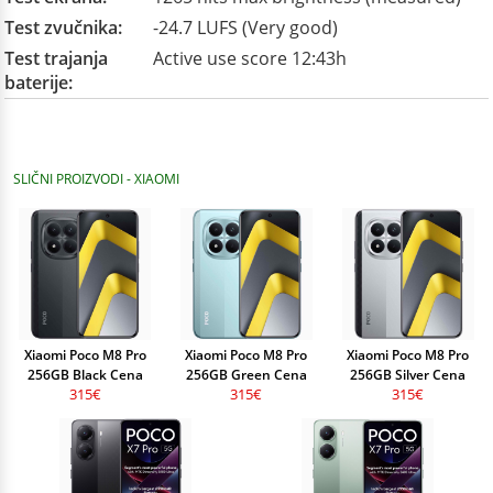
Test zvučnika:
-24.7 LUFS (Very good)
Test trajanja
Active use score 12:43h
baterije:
SLIČNI PROIZVODI - XIAOMI
Xiaomi Poco M8 Pro
Xiaomi Poco M8 Pro
Xiaomi Poco M8 Pro
256GB Black Cena
256GB Green Cena
256GB Silver Cena
315€
315€
315€