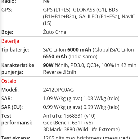
Radio:
Ne
GPS:
GPS (L1+L5), GLONASS (G1), BDS
(B1I+B1c+B2a), GALILEO (E1+E5a), NavIC
(L5)
Boje:
Žuto Crna
Baterija
Tip baterije:
Si/C Li-Ion
6000 mAh
(Global)Si/C Li-Ion
6550 mAh
(India samo)
Karakteristike
90W
žičnih, PD3.0, QC3+, 100% in 42 min
punjenja:
Reverse žičnih
Ostalo
Modeli:
2412DPC0AG
SAR:
1.09 W/kg (glava) 1.08 W/kg (telo)
SAR (EU):
0.99 W/kg (glava) 0.99 W/kg (telo)
Test
AnTuTu: 1568331 (v10)
performansi:
GeekBench: 6311 (v6)
3DMark: 3880 (Wild Life Extreme)
Test ekrana:
1265 nits max brightness (measured)