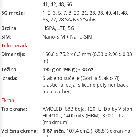
41, 42, 48, 66
5G mreža:
1, 2, 3, 5, 7, 8, 20, 26, 28, 38, 40, 41, 48,
66, 77, 78 SA/NSA/Sub6
Brzina:
HSPA, LTE, 5G
SIM:
Nano-SIM + Nano-SIM
Telo i izrada
Dimenzije:
160.8 x 75.2 x 8.3 mm (6.33 x 2.96 x 0.33
in)
Težina:
195 g
or
198 g
(6.88 oz)
Izrada:
Stakleno sučelje (Gorilla Staklo 7i),
plastična ledja, silicone polymer back
(eco leather)
Ekran
Tip ekrana:
AMOLED, 68B boja, 120Hz, Dolby Vision,
HDR10+, 1400 nits (HBM), 3200 nits
(maximum)
Veličina ekrana:
6.67 inča
, 107.4 cm2 (~88.8% ekran-na-