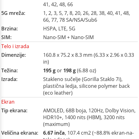
41, 42, 48, 66
5G mreža:
1, 2, 3, 5, 7, 8, 20, 26, 28, 38, 40, 41, 48,
66, 77, 78 SA/NSA/Sub6
Brzina:
HSPA, LTE, 5G
SIM:
Nano-SIM + Nano-SIM
Telo i izrada
Dimenzije:
160.8 x 75.2 x 8.3 mm (6.33 x 2.96 x 0.33
in)
Težina:
195 g
or
198 g
(6.88 oz)
Izrada:
Stakleno sučelje (Gorilla Staklo 7i),
plastična ledja, silicone polymer back
(eco leather)
Ekran
Tip ekrana:
AMOLED, 68B boja, 120Hz, Dolby Vision,
HDR10+, 1400 nits (HBM), 3200 nits
(maximum)
Veličina ekrana:
6.67 inča
, 107.4 cm2 (~88.8% ekran-na-