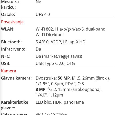
Mesto za
Ne
karticu:
Ostalo:
UFS 4.0
Povezivanje
WLAN:
Wi-Fi 802.11 a/b/g/n/ac/6, dual-band,
Wi-Fi Direktan
Bluetooth:
5.4/6.0, A2DP, LE, aptX HD
Infracrveno:
Da
NFC:
Da (market/regije zavisi)
USB:
USB Type-C 2.0, OTG
Kamera
Glavna kamera:
Dvostruka:
50 MP
, f/1.5, 26mm (široki),
1/1.95", 0.8µm, PDAF, OIS
8 MP
, f/2.2, 15mm (sirokougaona),
1/4.0", 1.12µm
Karakteristike
LED blic, HDR, panorama
glavne: