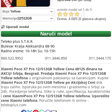
ocenite model od 1 do 5
Boja:
Memorija:
Ocena: 4.00/5 (6 glasova ukupno)
Uporedi model
Naruči model
Teleko plus S.T.K.R.
Bulevar Kralja Aleksandra 88-90
Radno vreme: 10-18h Su: 10-15h
060.522.9952
011.3446.850
011.3444.175
Xiaomi Poco X7 Pro 12/512GB Yellow Cena 48125 dinara na
AKCIJI Srbija, Beograd. Prodaja Xiaomi Poco X7 Pro 12/512GB
Yellow telefona
u originalnom pakovanju sa Garancijom. Kupite
Xiaomi Poco X7 Pro 12/512GB Yellow po Akcijskoj Ceni
dok
traju zalihe. Isporuka po svim mestima i gradovima u Srbiji za
24h. Poredjenje telefona. Slike iz ruke, specifikacija, karakteristike
i
cene XiaomiPoco X7 Pro 12/512GB Yellow telefona. Uporedite
cene Xiaomi telefona
. Poručite telefonom ili online -
telekoplus.com