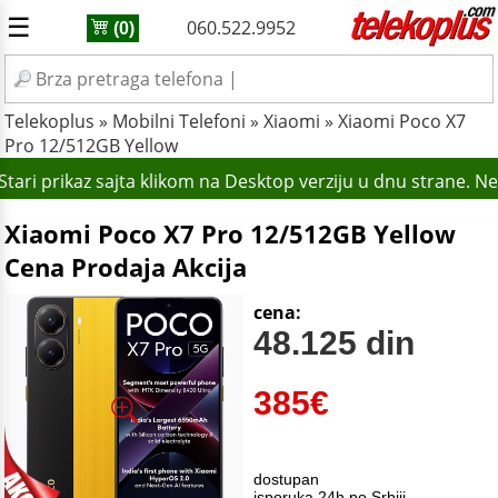
☰
060.522.9952
(0)
Telekoplus
»
Mobilni Telefoni
»
Xiaomi
»
Xiaomi Poco X7
Pro 12/512GB Yellow
tari prikaz sajta klikom na Desktop verziju u dnu strane. N
Xiaomi Poco X7 Pro 12/512GB Yellow
Cena Prodaja Akcija
cena:
48.125 din
385
€
dostupan
isporuka 24h po Srbiji