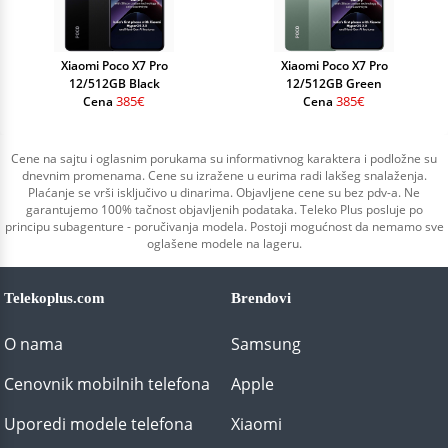
Xiaomi Poco X7 Pro
Xiaomi Poco X7 Pro
12/512GB Black
12/512GB Green
385€
385€
Cena
Cena
Cene na sajtu i oglasnim porukama su informativnog karaktera i podložne su
dnevnim promenama. Cene su izražene u eurima radi lakšeg snalaženja.
Plaćanje se vrši isključivo u dinarima. Objavljene cene su bez pdv-a. Ne
garantujemo 100% tačnost objavljenih podataka. Teleko Plus posluje po
principu subagenture - poručivanja modela. Postoji mogućnost da nemamo sve
oglašene modele na lageru.
Telekoplus.com
Brendovi
O nama
Samsung
Cenovnik mobilnih telefona
Apple
Uporedi modele telefona
Xiaomi