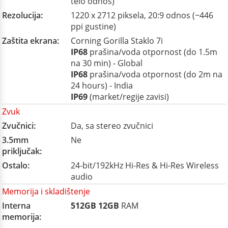
telo odnos)
Rezolucija:
1220 x 2712 piksela, 20:9 odnos (~446
ppi gustine)
Zaštita ekrana:
Corning Gorilla Staklo 7i
IP68
prašina/voda otpornost (do 1.5m
na 30 min) - Global
IP68
prašina/voda otpornost (do 2m na
24 hours) - India
IP69
(market/regije zavisi)
Zvuk
Zvučnici:
Da, sa stereo zvučnici
3.5mm
Ne
priključak:
Ostalo:
24-bit/192kHz Hi-Res & Hi-Res Wireless
audio
Memorija i skladištenje
Interna
512GB
12GB
RAM
memorija: