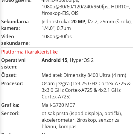
Video glavne:
4K@24/30/60fps,
1080p@30/60/120/240/960fps, HDR10+,
žiroskop-EIS, OIS
Sekundarna
Jednostruka:
20 MP
, f/2.2, 25mm (široki),
kamera:
1/4.0", 0.7µm
Video
1080p@30fps
sekundarne:
Platforma i karakteristike
Operativni
Android 15
, HyperOS 2
sistem:
Čipset:
Mediatek Dimensity 8400 Ultra (4 nm)
Procesor:
Osam-jezgra (1x3.25 GHz Cortex-A725 &
3x3.0 GHz Cortex-A725 & 4x2.1 GHz
Cortex-A725)
Grafika:
Mali-G720 MC7
Senzori:
otisak prsta (ispod displeja, optički),
akcelerometar, žiroskop, senzor za
blizinu, kompas