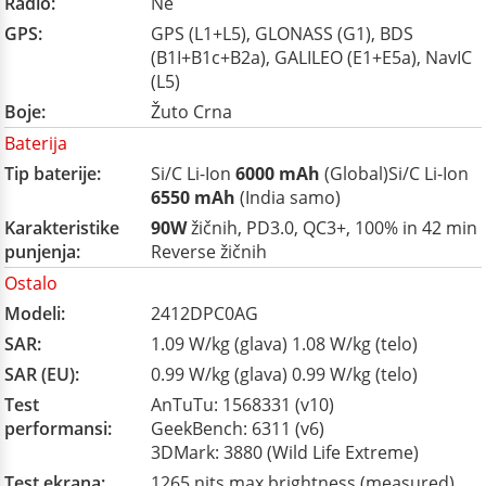
Radio:
Ne
GPS:
GPS (L1+L5), GLONASS (G1), BDS
(B1I+B1c+B2a), GALILEO (E1+E5a), NavIC
(L5)
Boje:
Žuto Crna
Baterija
Tip baterije:
Si/C Li-Ion
6000 mAh
(Global)Si/C Li-Ion
6550 mAh
(India samo)
Karakteristike
90W
žičnih, PD3.0, QC3+, 100% in 42 min
punjenja:
Reverse žičnih
Ostalo
Modeli:
2412DPC0AG
SAR:
1.09 W/kg (glava) 1.08 W/kg (telo)
SAR (EU):
0.99 W/kg (glava) 0.99 W/kg (telo)
Test
AnTuTu: 1568331 (v10)
performansi:
GeekBench: 6311 (v6)
3DMark: 3880 (Wild Life Extreme)
Test ekrana:
1265 nits max brightness (measured)