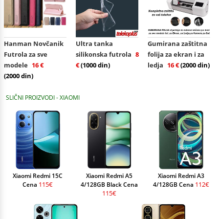
Hanman Novčanik
Ultra tanka
Gumirana zaštitna
Futrola za sve
silikonska futrola
8
folija za ekran i za
modele
16 €
€
(1000 din)
ledja
16 €
(2000 din)
(2000 din)
SLIČNI PROIZVODI - XIAOMI
Xiaomi Redmi 15C
Xiaomi Redmi A5
Xiaomi Redmi A3
115€
112€
Cena
4/128GB Black Cena
4/128GB Cena
115€