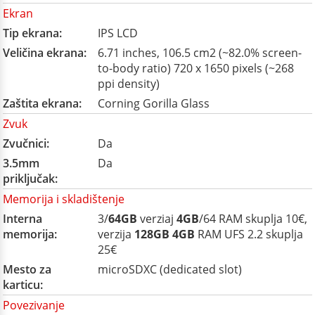
Ekran
Tip ekrana:
IPS LCD
Veličina ekrana:
6.71 inches, 106.5 cm2 (~82.0% screen-
to-body ratio) 720 x 1650 pixels (~268
ppi density)
Zaštita ekrana:
Corning Gorilla Glass
Zvuk
Zvučnici:
Da
3.5mm
Da
priključak:
Memorija i skladištenje
Interna
3/
64GB
verziaj
4GB
/64 RAM skuplja 10€,
memorija:
verzija
128GB
4GB
RAM UFS 2.2 skuplja
25€
Mesto za
microSDXC (dedicated slot)
karticu:
Povezivanje