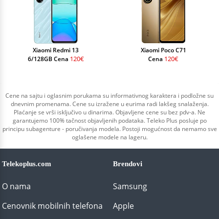
Xiaomi Redmi 13
Xiaomi Poco C71
120€
120€
6/128GB Cena
Cena
Cene na sajtu i oglasnim porukama su informativnog karaktera i podložne su
dnevnim promenama. Cene su izražene u eurima radi lakšeg snalaženja.
Plaćanje se vrši isključivo u dinarima. Objavljene cene su bez pdv-a. Ne
garantujemo 100% tačnost objavljenih podataka. Teleko Plus posluje po
principu subagenture - poručivanja modela. Postoji mogućnost da nemamo sve
oglašene modele na lageru.
Telekoplus.com
Brendovi
O nama
Samsung
Cenovnik mobilnih telefona
Apple