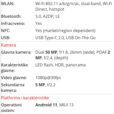
WLAN:
Wi-Fi 802.11 a/b/g/n/ac, dual-band, Wi-Fi
Direct, hotspot
Bluetooth:
5.0, A2DP, LE
Infracrveno:
Yes
NFC:
Yes (market/region dependent)
USB:
USB Type-C 2.0, USB On-The-Go
Kamera
Glavna kamera:
Dual
50 MP
, f/1.8, 26mm (wide), PDAF
2
MP
, f/2.4, (depth)
Karakteristike
LED flash, HDR, panorama
glavne:
Video glavne:
1080p@30fps
Sekundarna
5 MP
, f/2.2
kamera:
Platforma i karakteristike
Operativni
Android 11
, MIUI 13
sistem: