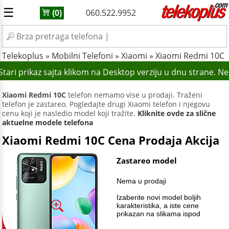
☰
060.522.9952
(0)
Telekoplus
»
Mobilni Telefoni
»
Xiaomi
»
Xiaomi Redmi 10C
tari prikaz sajta klikom na Desktop verziju u dnu strane. N
Xiaomi Redmi 10C
telefon nemamo vise u prodaji. Traženi
telefon je zastareo. Pogledajte drugi Xiaomi telefon i njegovu
cenu koji je nasledio model koji tražite.
Kliknite ovde za slične
aktuelne modele telefona
Xiaomi Redmi 10C Cena Prodaja Akcija
Zastareo model
Nema u prodaji
Izaberite novi model boljih
karakteristika, a iste cene
prikazan na slikama ispod