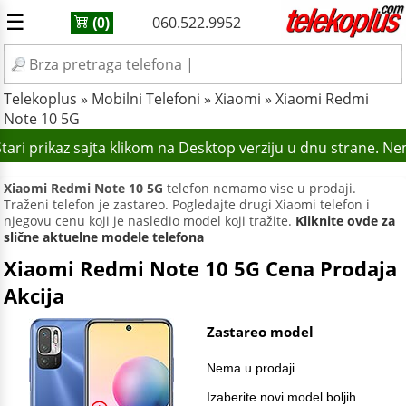
☰
060.522.9952
(0)
Telekoplus
»
Mobilni Telefoni
»
Xiaomi
»
Xiaomi Redmi
Note 10 5G
ari prikaz sajta klikom na Desktop verziju u dnu strane. Ne
Xiaomi Redmi Note 10 5G
telefon nemamo vise u prodaji.
Traženi telefon je zastareo. Pogledajte drugi Xiaomi telefon i
njegovu cenu koji je nasledio model koji tražite.
Kliknite ovde za
slične aktuelne modele telefona
Xiaomi Redmi Note 10 5G Cena Prodaja
Akcija
Zastareo model
Nema u prodaji
Izaberite novi model boljih