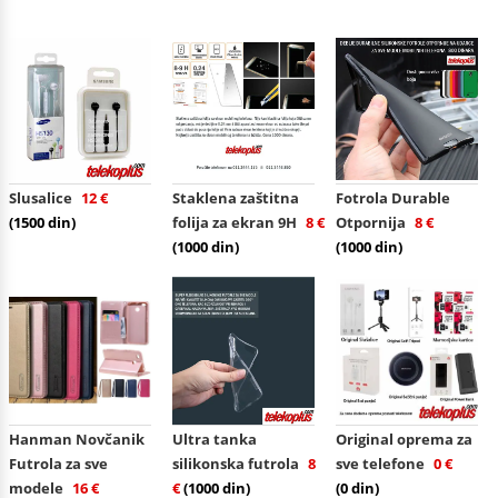
Slusalice
12 €
Staklena zaštitna
Fotrola Durable
(1500 din)
folija za ekran 9H
8 €
Otpornija
8 €
(1000 din)
(1000 din)
Hanman Novčanik
Ultra tanka
Original oprema za
Futrola za sve
silikonska futrola
8
sve telefone
0 €
modele
16 €
€
(1000 din)
(0 din)