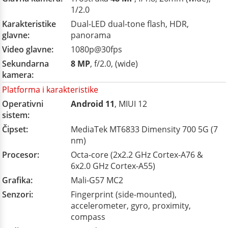
1/2.0
Karakteristike
Dual-LED dual-tone flash, HDR,
glavne:
panorama
Video glavne:
1080p@30fps
Sekundarna
8 MP
, f/2.0, (wide)
kamera:
Platforma i karakteristike
Operativni
Android 11
, MIUI 12
sistem:
Čipset:
MediaTek MT6833 Dimensity 700 5G (7
nm)
Procesor:
Octa-core (2x2.2 GHz Cortex-A76 &
6x2.0 GHz Cortex-A55)
Grafika:
Mali-G57 MC2
Senzori:
Fingerprint (side-mounted),
accelerometer, gyro, proximity,
compass