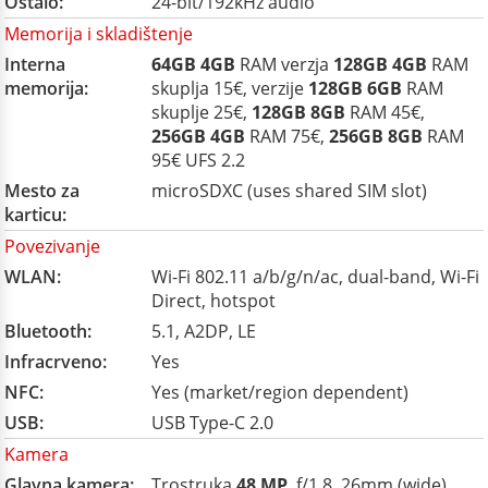
Ostalo:
24-bit/192kHz audio
Memorija i skladištenje
Interna
64GB
4GB
RAM verzja
128GB
4GB
RAM
memorija:
skuplja 15€, verzije
128GB
6GB
RAM
skuplje 25€,
128GB
8GB
RAM 45€,
256GB
4GB
RAM 75€,
256GB
8GB
RAM
95€ UFS 2.2
Mesto za
microSDXC (uses shared SIM slot)
karticu:
Povezivanje
WLAN:
Wi-Fi 802.11 a/b/g/n/ac, dual-band, Wi-Fi
Direct, hotspot
Bluetooth:
5.1, A2DP, LE
Infracrveno:
Yes
NFC:
Yes (market/region dependent)
USB:
USB Type-C 2.0
Kamera
Glavna kamera:
Trostruka
48 MP
, f/1.8, 26mm (wide),