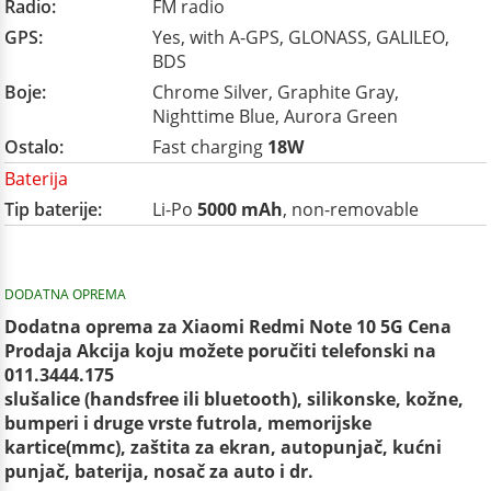
Radio:
FM radio
GPS:
Yes, with A-GPS, GLONASS, GALILEO,
BDS
Boje:
Chrome Silver, Graphite Gray,
Nighttime Blue, Aurora Green
Ostalo:
Fast charging
18W
Baterija
Tip baterije:
Li-Po
5000 mAh
, non-removable
DODATNA OPREMA
Dodatna oprema za Xiaomi Redmi Note 10 5G Cena
Prodaja Akcija koju možete poručiti telefonski na
011.3444.175
slušalice (handsfree ili bluetooth), silikonske, kožne,
bumperi i druge vrste futrola, memorijske
kartice(mmc), zaštita za ekran, autopunjač, kućni
punjač, baterija, nosač za auto i dr.