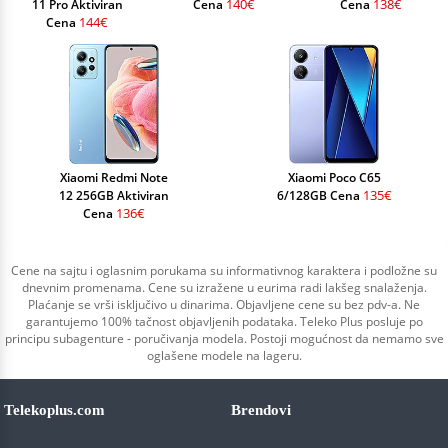
140€
138€
11 Pro Aktiviran
Cena
Cena
144€
Cena
Xiaomi Redmi Note
Xiaomi Poco C65
135€
12 256GB Aktiviran
6/128GB Cena
136€
Cena
Cene na sajtu i oglasnim porukama su informativnog karaktera i podložne su
dnevnim promenama. Cene su izražene u eurima radi lakšeg snalaženja.
Plaćanje se vrši isključivo u dinarima. Objavljene cene su bez pdv-a. Ne
garantujemo 100% tačnost objavljenih podataka. Teleko Plus posluje po
principu subagenture - poručivanja modela. Postoji mogućnost da nemamo sve
oglašene modele na lageru.
Telekoplus.com
Brendovi