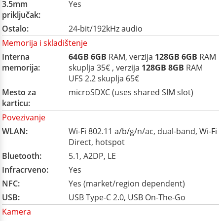
3.5mm
Yes
priključak:
Ostalo:
24-bit/192kHz audio
Memorija i skladištenje
Interna
64GB
6GB
RAM, verzija
128GB
6GB
RAM
memorija:
skuplja 35€ , verzija
128GB
8GB
RAM
UFS 2.2 skuplja 65€
Mesto za
microSDXC (uses shared SIM slot)
karticu:
Povezivanje
WLAN:
Wi-Fi 802.11 a/b/g/n/ac, dual-band, Wi-Fi
Direct, hotspot
Bluetooth:
5.1, A2DP, LE
Infracrveno:
Yes
NFC:
Yes (market/region dependent)
USB:
USB Type-C 2.0, USB On-The-Go
Kamera