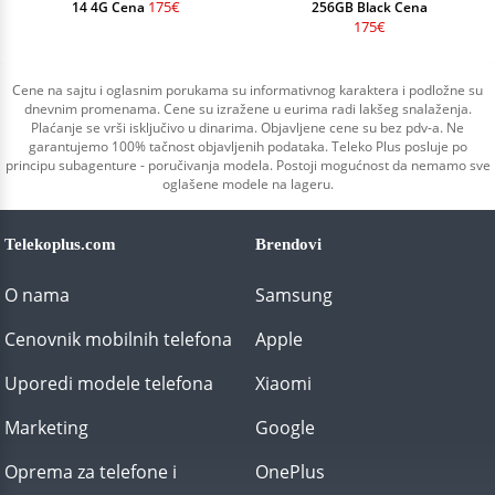
175€
14 4G Cena
256GB Black Cena
175€
Cene na sajtu i oglasnim porukama su informativnog karaktera i podložne su
dnevnim promenama. Cene su izražene u eurima radi lakšeg snalaženja.
Plaćanje se vrši isključivo u dinarima. Objavljene cene su bez pdv-a. Ne
garantujemo 100% tačnost objavljenih podataka. Teleko Plus posluje po
principu subagenture - poručivanja modela. Postoji mogućnost da nemamo sve
oglašene modele na lageru.
Telekoplus.com
Brendovi
O nama
Samsung
Cenovnik mobilnih telefona
Apple
Uporedi modele telefona
Xiaomi
Marketing
Google
Oprema za telefone i
OnePlus