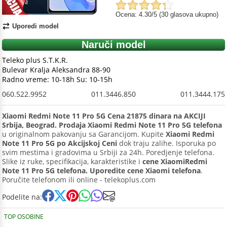
Ocena: 4.30/5 (30 glasova ukupno)
Uporedi model
Naruči model
Teleko plus S.T.K.R.
Bulevar Kralja Aleksandra 88-90
Radno vreme: 10-18h Su: 10-15h
060.522.9952
011.3446.850
011.3444.175
Xiaomi Redmi Note 11 Pro 5G Cena 21875 dinara na AKCIJI
Srbija, Beograd. Prodaja Xiaomi Redmi Note 11 Pro 5G telefona
u originalnom pakovanju sa Garancijom. Kupite
Xiaomi Redmi
Note 11 Pro 5G po Akcijskoj Ceni
dok traju zalihe. Isporuka po
svim mestima i gradovima u Srbiji za 24h. Poredjenje telefona.
Slike iz ruke, specifikacija, karakteristike i
cene XiaomiRedmi
Note 11 Pro 5G telefona. Uporedite cene Xiaomi telefona
.
Poručite telefonom ili online - telekoplus.com
Podelite na:
TOP OSOBINE