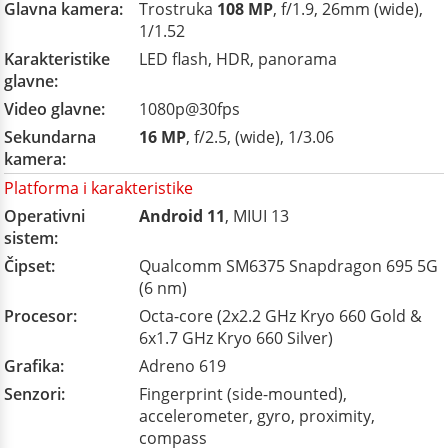
Glavna kamera:
Trostruka
108 MP
, f/1.9, 26mm (wide),
1/1.52
Karakteristike
LED flash, HDR, panorama
glavne:
Video glavne:
1080p@30fps
Sekundarna
16 MP
, f/2.5, (wide), 1/3.06
kamera:
Platforma i karakteristike
Operativni
Android 11
, MIUI 13
sistem:
Čipset:
Qualcomm SM6375 Snapdragon 695 5G
(6 nm)
Procesor:
Octa-core (2x2.2 GHz Kryo 660 Gold &
6x1.7 GHz Kryo 660 Silver)
Grafika:
Adreno 619
Senzori:
Fingerprint (side-mounted),
accelerometer, gyro, proximity,
compass