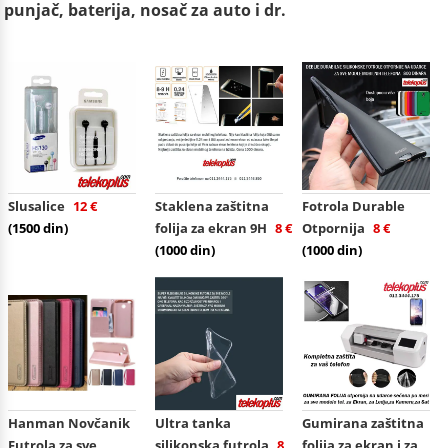
punjač, baterija, nosač za auto i dr.
Slusalice
12 €
Staklena zaštitna
Fotrola Durable
(1500 din)
folija za ekran 9H
8 €
Otpornija
8 €
(1000 din)
(1000 din)
Hanman Novčanik
Ultra tanka
Gumirana zaštitna
Futrola za sve
silikonska futrola
8
folija za ekran i za