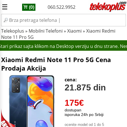
☰
060.522.9952
(0)
Telekoplus
»
Mobilni Telefoni
»
Xiaomi
»
Xiaomi Redmi
Note 11 Pro 5G
ari prikaz sajta klikom na Desktop verziju u dnu strane. Ne
Xiaomi Redmi Note 11 Pro 5G Cena
Prodaja Akcija
cena:
21.875 din
175
€
dostupan
isporuka 24h po Srbiji
ocenite model od 1 do 5