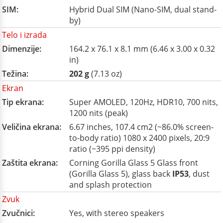
SIM:
Hybrid Dual SIM (Nano-SIM, dual stand-
by)
Telo i izrada
Dimenzije:
164.2 x 76.1 x 8.1 mm (6.46 x 3.00 x 0.32
in)
Težina:
202 g
(7.13 oz)
Ekran
Tip ekrana:
Super AMOLED, 120Hz, HDR10, 700 nits,
1200 nits (peak)
Veličina ekrana:
6.67 inches, 107.4 cm2 (~86.0% screen-
to-body ratio) 1080 x 2400 pixels, 20:9
ratio (~395 ppi density)
Zaštita ekrana:
Corning Gorilla Glass 5 Glass front
(Gorilla Glass 5), glass back
IP53
, dust
and splash protection
Zvuk
Zvučnici:
Yes, with stereo speakers