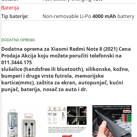
Baterija
Tip baterije:
Non-removable Li-Po
4000 mAh
battery
DODATNA OPREMA
Dodatna oprema za Xiaomi Redmi Note 8 (2021) Cena
Prodaja Akcija koju možete poručiti telefonski na
011.3444.175
slušalice (handsfree ili bluetooth), silikonske, kožne,
bumperi i druge vrste futrola, memorijske
kartice(mmc), zaštita za ekran, autopunjač, kućni
punjač, baterija, nosač za auto i dr.