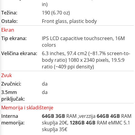
in)
Težina:
190 (6.70 oz)
Ostalo:
Front glass, plastic body
Ekran
Tip ekrana:
IPS LCD capacitive touchscreen, 16M
colors
Veličina ekrana:
6.3 inches, 97.4 cm2 (~81.7% screen-to-
body ratio) 1080 x 2340 pixels, 19.5:9
ratio (~409 ppi density)
Zvuk
Zvučnici:
da
3.5mm
da
priključak:
Memorija i skladištenje
Interna
64GB
3GB
RAM ,verzzija
64GB
4GB
RAM
memorija:
skuplja 20€,
128GB
4GB
RAM eMMC 5.1
skuplja 35€