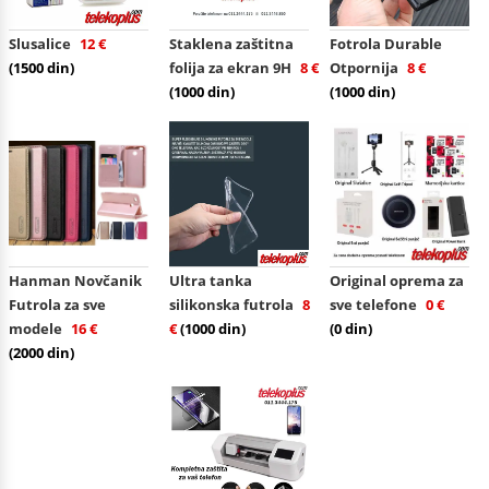
Slusalice
12 €
Staklena zaštitna
Fotrola Durable
(1500 din)
folija za ekran 9H
8 €
Otpornija
8 €
(1000 din)
(1000 din)
Hanman Novčanik
Ultra tanka
Original oprema za
Futrola za sve
silikonska futrola
8
sve telefone
0 €
modele
16 €
€
(1000 din)
(0 din)
(2000 din)