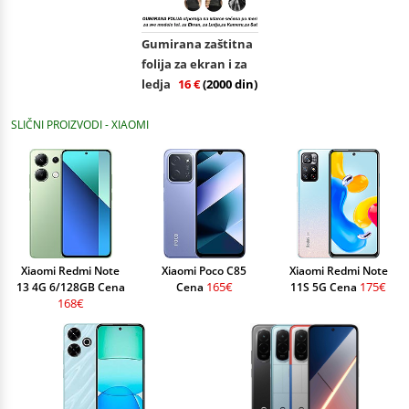
Gumirana zaštitna
folija za ekran i za
ledja
16 €
(2000 din)
SLIČNI PROIZVODI - XIAOMI
Xiaomi Redmi Note
Xiaomi Poco C85
Xiaomi Redmi Note
165€
175€
13 4G 6/128GB Cena
Cena
11S 5G Cena
168€