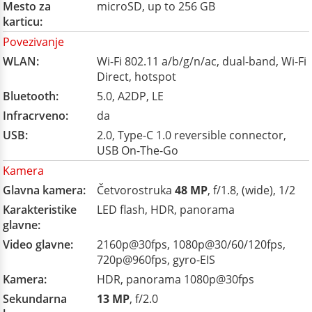
Mesto za
microSD, up to 256 GB
karticu:
Povezivanje
WLAN:
Wi-Fi 802.11 a/b/g/n/ac, dual-band, Wi-Fi
Direct, hotspot
Bluetooth:
5.0, A2DP, LE
Infracrveno:
da
USB:
2.0, Type-C 1.0 reversible connector,
USB On-The-Go
Kamera
Glavna kamera:
Četvorostruka
48 MP
, f/1.8, (wide), 1/2
Karakteristike
LED flash, HDR, panorama
glavne:
Video glavne:
2160p@30fps, 1080p@30/60/120fps,
720p@960fps, gyro-EIS
Kamera:
HDR, panorama 1080p@30fps
Sekundarna
13 MP
, f/2.0