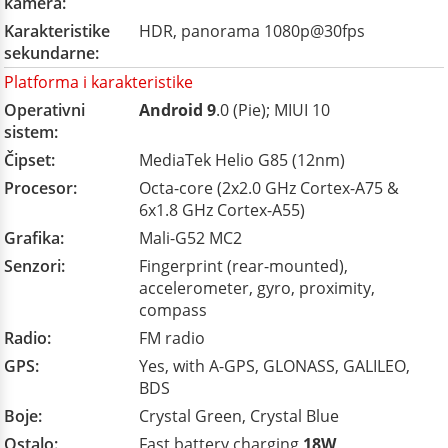
kamera:
Karakteristike
HDR, panorama 1080p@30fps
sekundarne:
Platforma i karakteristike
Operativni
Android 9
.0 (Pie); MIUI 10
sistem:
Čipset:
MediaTek Helio G85 (12nm)
Procesor:
Octa-core (2x2.0 GHz Cortex-A75 &
6x1.8 GHz Cortex-A55)
Grafika:
Mali-G52 MC2
Senzori:
Fingerprint (rear-mounted),
accelerometer, gyro, proximity,
compass
Radio:
FM radio
GPS:
Yes, with A-GPS, GLONASS, GALILEO,
BDS
Boje:
Crystal Green, Crystal Blue
Ostalo:
Fast battery charging
18W