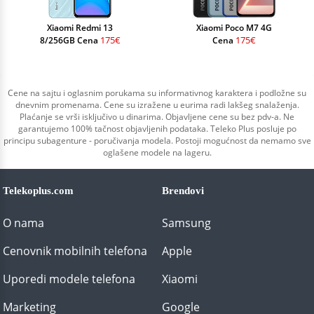
Xiaomi Redmi 13
Xiaomi Poco M7 4G
175€
175€
8/256GB Cena
Cena
Cene na sajtu i oglasnim porukama su informativnog karaktera i podložne su
dnevnim promenama. Cene su izražene u eurima radi lakšeg snalaženja.
Plaćanje se vrši isključivo u dinarima. Objavljene cene su bez pdv-a. Ne
garantujemo 100% tačnost objavljenih podataka. Teleko Plus posluje po
principu subagenture - poručivanja modela. Postoji mogućnost da nemamo sve
oglašene modele na lageru.
Telekoplus.com
Brendovi
O nama
Samsung
Cenovnik mobilnih telefona
Apple
Uporedi modele telefona
Xiaomi
Marketing
Google