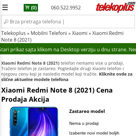
☰
060.522.9952
(0)
Telekoplus
»
Mobilni Telefoni
»
Xiaomi
»
Xiaomi Redmi
Note 8 (2021)
ari prikaz sajta klikom na Desktop verziju u dnu strane. Ne
Xiaomi Redmi Note 8 (2021)
telefon nemamo vise u prodaji.
Traženi telefon je zastareo. Pogledajte drugi Xiaomi telefon i
njegovu cenu koji je nasledio model koji tražite.
Kliknite ovde za
slične aktuelne modele telefona
Xiaomi Redmi Note 8 (2021) Cena
Prodaja Akcija
Zastareo model
Nema u prodaji
Izaberite novi model boljih