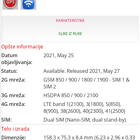
KARAKTERISTIKE
SLIKE IZ RUKE
Opšte informacije
Datum
2021, May 25
objavljivanja:
Status:
Available. Released 2021, May 27
2G mreža:
GSM 850 / 900 / 1800 / 1900 - SIM 1 &
SIM 2
3G mreža:
HSDPA 850 / 900 / 2100
4G mreža:
LTE band 1(2100), 3(1800), 5(850),
8(900), 38(2600), 40(2300), 41(2500)
SIM:
Dual SIM (Nano-SIM, dual stand-by)
Telo i izrada
Dimenzije:
158.3 x 75.3 x 8.4 mm (6.23 x 2.96 x 0.33