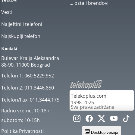
Testovi
... ostali brendovi
Vesti
Najjeftiniji telefoni
Najskuplji telefoni
Kontakt
Bulevar Kralja Aleksandra
88-90, 11000 Beograd
Telefon 1:
060.5229.952
Telefon 2:
011.3446.850
Telekoplus.com
Telefon/Fax:
011.3444.175
1998-2026.
Sva prava zadržana
Radno vreme:
10-18h
subotom:
10-15h
Politika Privatnosti
Desktop verzija