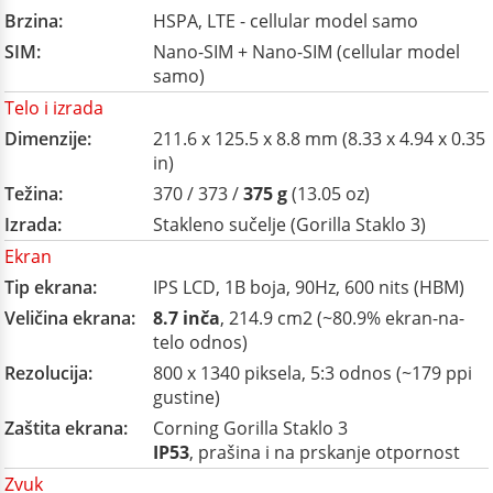
Brzina:
HSPA, LTE - cellular model samo
SIM:
Nano-SIM + Nano-SIM (cellular model
samo)
Telo i izrada
Dimenzije:
211.6 x 125.5 x 8.8 mm (8.33 x 4.94 x 0.35
in)
Težina:
370 / 373 /
375 g
(13.05 oz)
Izrada:
Stakleno sučelje (Gorilla Staklo 3)
Ekran
Tip ekrana:
IPS LCD, 1B boja, 90Hz, 600 nits (HBM)
Veličina ekrana:
8.7 inča
, 214.9 cm2 (~80.9% ekran-na-
telo odnos)
Rezolucija:
800 x 1340 piksela, 5:3 odnos (~179 ppi
gustine)
Zaštita ekrana:
Corning Gorilla Staklo 3
IP53
, prašina i na prskanje otpornost
Zvuk