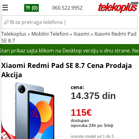
☰
060.522.9952
(0)
Telekoplus
»
Mobilni Telefoni
»
Xiaomi
»
Xiaomi Redmi Pad
SE 8.7
tari prikaz sajta klikom na Desktop verziju u dnu strane. N
Xiaomi Redmi Pad SE 8.7 Cena Prodaja
Akcija
cena:
14.375 din
115
€
dostupan
isporuka 24h po Srbiji
ocenite model od 1 do 5