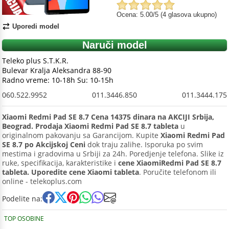
Ocena: 5.00/5 (4 glasova ukupno)
Uporedi model
Naruči model
Teleko plus S.T.K.R.
Bulevar Kralja Aleksandra 88-90
Radno vreme: 10-18h Su: 10-15h
060.522.9952
011.3446.850
011.3444.175
Xiaomi Redmi Pad SE 8.7 Cena 14375 dinara na AKCIJI Srbija,
Beograd. Prodaja Xiaomi Redmi Pad SE 8.7 tableta
u
originalnom pakovanju sa Garancijom. Kupite
Xiaomi Redmi Pad
SE 8.7 po Akcijskoj Ceni
dok traju zalihe. Isporuka po svim
mestima i gradovima u Srbiji za 24h. Poredjenje telefona. Slike iz
ruke, specifikacija, karakteristike i
cene XiaomiRedmi Pad SE 8.7
tableta. Uporedite cene Xiaomi tableta
. Poručite telefonom ili
online - telekoplus.com
Podelite na:
TOP OSOBINE