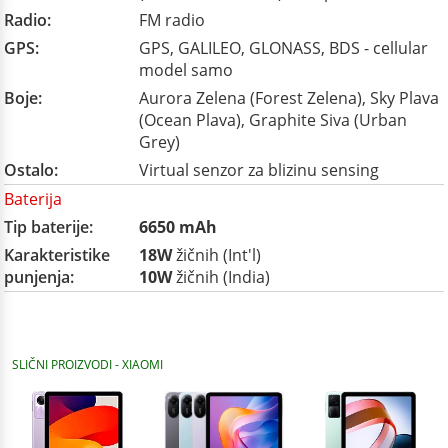
Radio:
FM radio
GPS:
GPS, GALILEO, GLONASS, BDS - cellular
model samo
Boje:
Aurora Zelena (Forest Zelena), Sky Plava
(Ocean Plava), Graphite Siva (Urban
Grey)
Ostalo:
Virtual senzor za blizinu sensing
Baterija
Tip baterije:
6650 mAh
Karakteristike
18W
žičnih (Int'l)
punjenja:
10W
žičnih (India)
SLIČNI PROIZVODI - XIAOMI