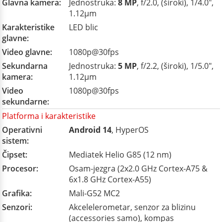
Glavna kamera:
Jednostruka:
8 MP
, f/2.0, (široki), 1/4.0",
1.12µm
Karakteristike
LED blic
glavne:
Video glavne:
1080p@30fps
Sekundarna
Jednostruka:
5 MP
, f/2.2, (široki), 1/5.0",
kamera:
1.12µm
Video
1080p@30fps
sekundarne:
Platforma i karakteristike
Operativni
Android 14
, HyperOS
sistem:
Čipset:
Mediatek Helio G85 (12 nm)
Procesor:
Osam-jezgra (2x2.0 GHz Cortex-A75 &
6x1.8 GHz Cortex-A55)
Grafika:
Mali-G52 MC2
Senzori:
Akcelelerometar, senzor za blizinu
(accessories samo), kompas