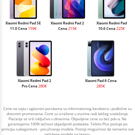
Xiaomi Redmi Pad SE
Xiaomi Redmi Pad 2
Xiaomi Redmi Pad
159€
215€
225€
11.0 Cena
Cena
10.6 Cena
Xiaomi Redmi Pad 2
Xiaomi Pad 6 Cena
280€
285€
Pro Cena
Cene na sajtu i oglasnim porukama su informativnog karaktera i podložne su
dnevnim promenama. Cene su izražene u eurima radi lakšeg snalaženja.
Plaćanje se vrši isključivo u dinarima. Objavljene cene su bez pdv-a. Ne
garantujemo 100% tačnost objavljenih podataka. Teleko Plus posluje po
principu subagenture - poručivanja modela. Postoji mogućnost da nemamo sve
oglašene modele na lageru.