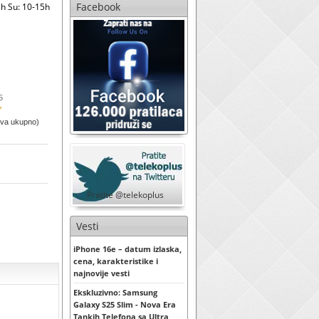
Facebook
h Su: 10-15h
5
ova ukupno)
Pratite @telekoplus
Vesti
iPhone 16e – datum izlaska,
cena, karakteristike i
najnovije vesti
Ekskluzivno: Samsung
Galaxy S25 Slim - Nova Era
Tankih Telefona sa Ultra