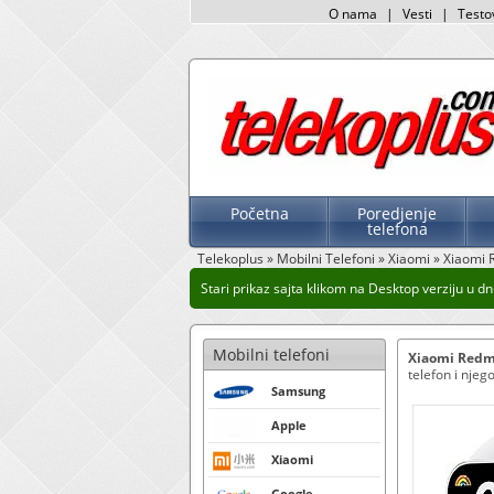
O nama
|
Vesti
|
Testo
Početna
Poredjenje
telefona
Telekoplus
»
Mobilni Telefoni
»
Xiaomi
»
Xiaomi 
Stari prikaz sajta klikom na Desktop verziju u dn
Mobilni telefoni
Xiaomi Redm
telefon i njeg
Samsung
Apple
Xiaomi
Google