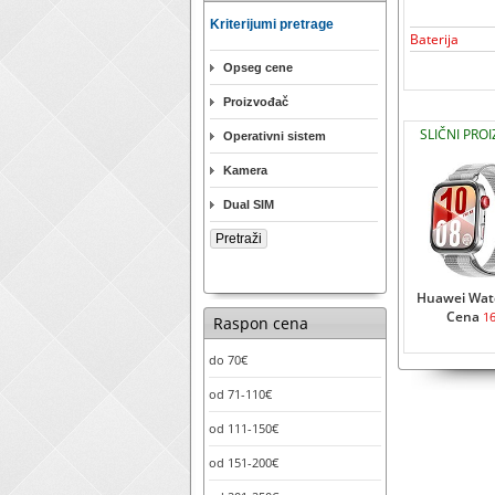
Kriterijumi pretrage
Baterija
Opseg cene
Proizvođač
SLIČNI PRO
Operativni sistem
Kamera
Dual SIM
Huawei Watc
Cena
1
Raspon cena
do 70€
od 71-110€
od 111-150€
od 151-200€