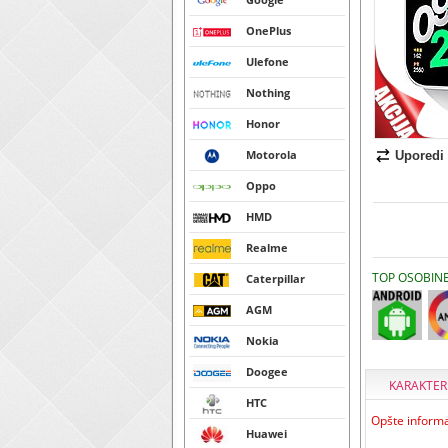
OnePlus
Ulefone
Nothing
Honor
Motorola
Uporedi
Oppo
HMD
Realme
TOP OSOBIN
Caterpillar
AGM
Nokia
Doogee
KARAKTER
HTC
Opšte informa
Huawei