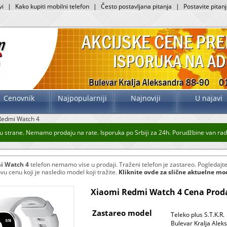
vi
|
Kako kupiti mobilni telefon
|
Često postavljana pitanja
|
Postavite pitan
Cenovnik
Najpopularniji
Najnoviji
U najavi
Redmi Watch 4
u strane. Nemamo prodaju na rate. Isporuka po Srbiji za 24h. Porudžbine van radn
i Watch 4
telefon nemamo vise u prodaji. Traženi telefon je zastareo. Pogledajt
ovu cenu koji je nasledio model koji tražite.
Kliknite ovde za slične aktuelne mo
Xiaomi Redmi Watch 4 Cena Proda
Zastareo model
Teleko plus S.T.K.R.
Bulevar Kralja Alek