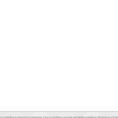
a i podložne su dnevnim promenama. Cene su izražene u eurima radi lakšeg snalaženja. Plaćanje se vrši iskl