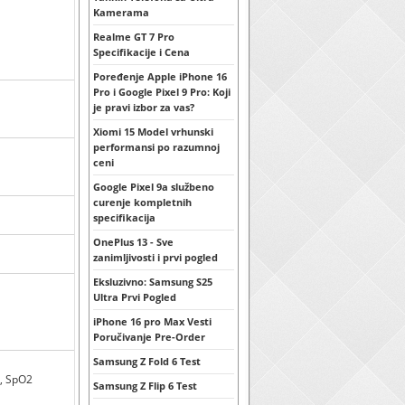
Kamerama
Realme GT 7 Pro
Specifikacije i Cena
Poređenje Apple iPhone 16
Pro i Google Pixel 9 Pro: Koji
je pravi izbor za vas?
Xiomi 15 Model vrhunski
performansi po razumnoj
ceni
Google Pixel 9a službeno
curenje kompletnih
specifikacija
OnePlus 13 - Sve
zanimljivosti i prvi pogled
Eksluzivno: Samsung S25
Ultra Prvi Pogled
iPhone 16 pro Max Vesti
Poručivanje Pre-Order
Samsung Z Fold 6 Test
p, SpO2
Samsung Z Flip 6 Test