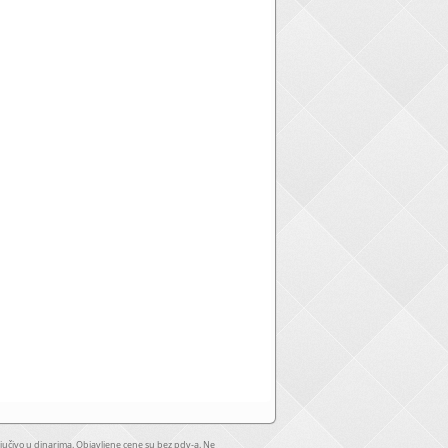
jučivo u dinarima. Objavljene cene su bez pdv-a. Ne