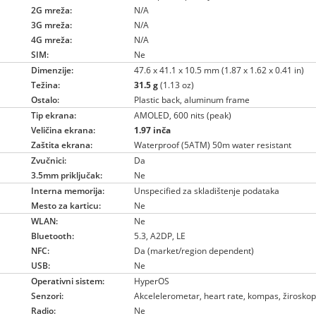
2G mreža:
N/A
3G mreža:
N/A
4G mreža:
N/A
SIM:
Ne
Dimenzije:
47.6 x 41.1 x 10.5 mm (1.87 x 1.62 x 0.41 in)
Težina:
31.5 g
(1.13 oz)
Ostalo:
Plastic back, aluminum frame
Tip ekrana:
AMOLED, 600 nits (peak)
Veličina ekrana:
1.97 inča
Zaštita ekrana:
Waterproof (5ATM) 50m water resistant
Zvučnici:
Da
3.5mm priključak:
Ne
Interna memorija:
Unspecified za skladištenje podataka
Mesto za karticu:
Ne
WLAN:
Ne
Bluetooth:
5.3, A2DP, LE
NFC:
Da (market/region dependent)
USB:
Ne
Operativni sistem:
HyperOS
Senzori:
Akcelelerometar, heart rate, kompas, žirosko
Radio:
Ne