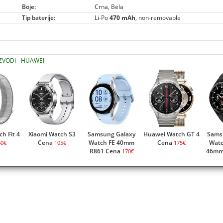
Boje:
Crna, Bela
Tip baterije:
Li-Po
470 mAh
, non-removable
IZVODI - HUAWEI
h Fit 4
Xiaomi Watch S3
Samsung Galaxy
Huawei Watch GT 4
Sams
Cena
Watch FE 40mm
Cena
Watc
60€
105€
175€
R861 Cena
46mm
170€