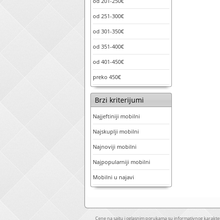
od 201-250€
od 251-300€
od 301-350€
od 351-400€
od 401-450€
preko 450€
Brzi kriterijumi
Najjeftiniji mobilni
Najskuplji mobilni
Najnoviji mobilni
Najpopularniji mobilni
Mobilni u najavi
Cene na sajtu i oglasnim porukama su informativnog karakter