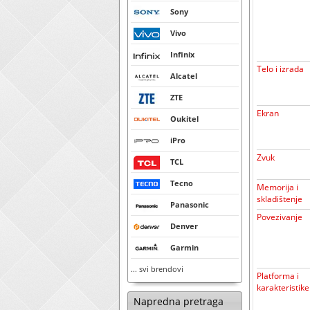
Sony
Vivo
Infinix
Telo i izrada
Alcatel
ZTE
Ekran
Oukitel
iPro
Zvuk
TCL
Tecno
Memorija i
skladištenje
Panasonic
Povezivanje
Denver
Garmin
... svi brendovi
Platforma i
karakteristike
Napredna pretraga