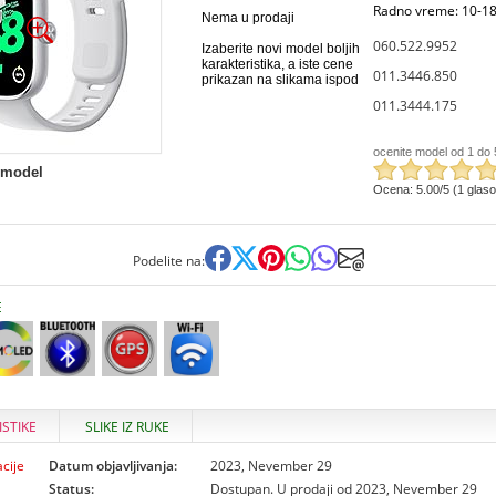
Radno vreme: 10-18
Nema u prodaji
060.522.9952
Izaberite novi model boljih
karakteristika, a iste cene
011.3446.850
prikazan na slikama ispod
011.3444.175
ocenite model od 1 do 
 model
Ocena: 5.00/5 (1 glas
Podelite na:
E
ISTIKE
SLIKE IZ RUKE
cije
Datum objavljivanja:
2023, Nevember 29
Status:
Dostupan. U prodaji od 2023, Nevember 29