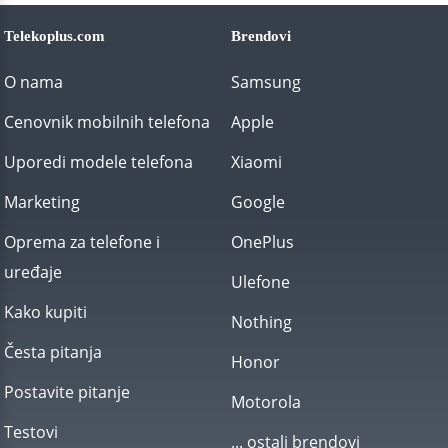
Telekoplus.com
Brendovi
O nama
Samsung
Cenovnik mobilnih telefona
Apple
Uporedi modele telefona
Xiaomi
Marketing
Google
Oprema za telefone i
OnePlus
uređaje
Ulefone
Kako kupiti
Nothing
Česta pitanja
Honor
Postavite pitanje
Motorola
Testovi
... ostali brendovi