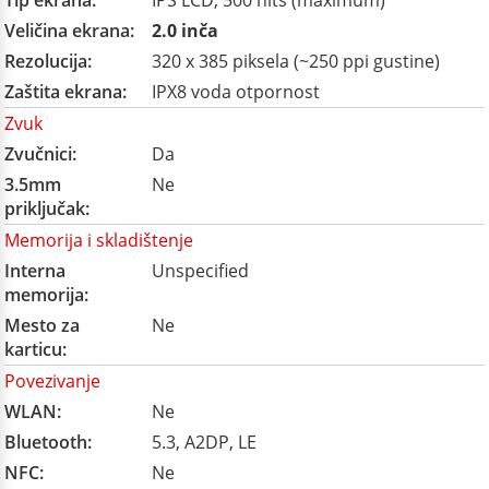
Tip ekrana:
IPS LCD, 500 nits (maximum)
Veličina ekrana:
2.0 inča
Rezolucija:
320 x 385 piksela (~250 ppi gustine)
Zaštita ekrana:
IPX8 voda otpornost
Zvuk
Zvučnici:
Da
3.5mm
Ne
priključak:
Memorija i skladištenje
Interna
Unspecified
memorija:
Mesto za
Ne
karticu:
Povezivanje
WLAN:
Ne
Bluetooth:
5.3, A2DP, LE
NFC:
Ne