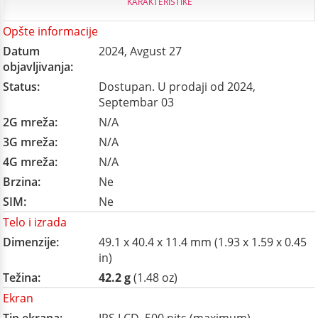
KARAKTERISTIKE
Opšte informacije
Datum
2024, Avgust 27
objavljivanja:
Status:
Dostupan. U prodaji od 2024,
Septembar 03
2G mreža:
N/A
3G mreža:
N/A
4G mreža:
N/A
Brzina:
Ne
SIM:
Ne
Telo i izrada
Dimenzije:
49.1 x 40.4 x 11.4 mm (1.93 x 1.59 x 0.45
in)
Težina:
42.2 g
(1.48 oz)
Ekran