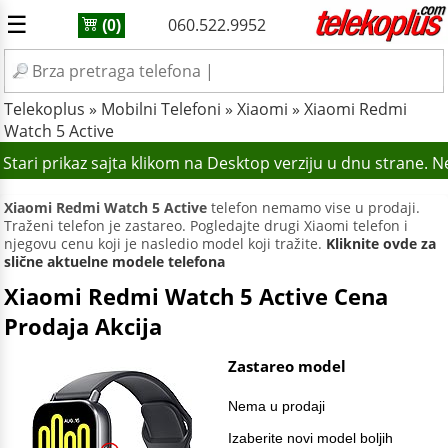
☰
060.522.9952
(0)
Telekoplus
»
Mobilni Telefoni
»
Xiaomi
»
Xiaomi Redmi
Watch 5 Active
Stari prikaz sajta klikom na Desktop verziju u dnu strane. 
Xiaomi Redmi Watch 5 Active
telefon nemamo vise u prodaji.
Traženi telefon je zastareo. Pogledajte drugi Xiaomi telefon i
njegovu cenu koji je nasledio model koji tražite.
Kliknite ovde za
slične aktuelne modele telefona
Xiaomi Redmi Watch 5 Active Cena
Prodaja Akcija
Zastareo model
Nema u prodaji
Izaberite novi model boljih