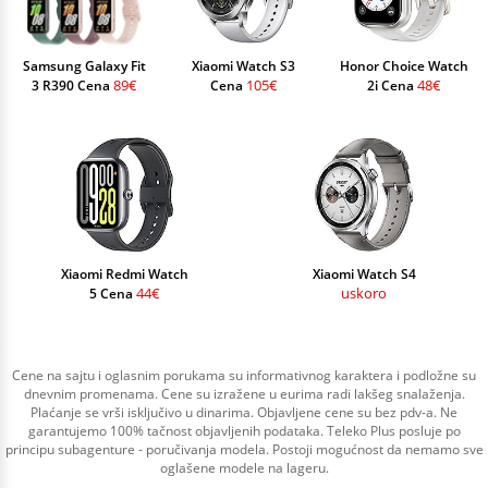
Samsung Galaxy Fit
Xiaomi Watch S3
Honor Choice Watch
89€
105€
48€
3 R390 Cena
Cena
2i Cena
Xiaomi Redmi Watch
Xiaomi Watch S4
44€
uskoro
5 Cena
Cene na sajtu i oglasnim porukama su informativnog karaktera i podložne su
dnevnim promenama. Cene su izražene u eurima radi lakšeg snalaženja.
Plaćanje se vrši isključivo u dinarima. Objavljene cene su bez pdv-a. Ne
garantujemo 100% tačnost objavljenih podataka. Teleko Plus posluje po
principu subagenture - poručivanja modela. Postoji mogućnost da nemamo sve
oglašene modele na lageru.