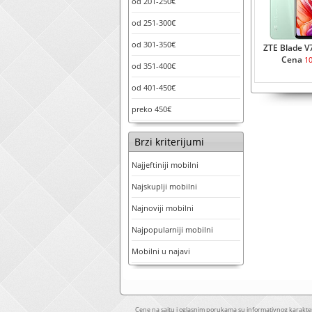
od 201-250€
od 251-300€
od 301-350€
ZTE Blade V
Cena
1
od 351-400€
od 401-450€
preko 450€
Brzi kriterijumi
Najjeftiniji mobilni
Najskuplji mobilni
Najnoviji mobilni
Najpopularniji mobilni
Mobilni u najavi
Cene na sajtu i oglasnim porukama su informativnog karakter