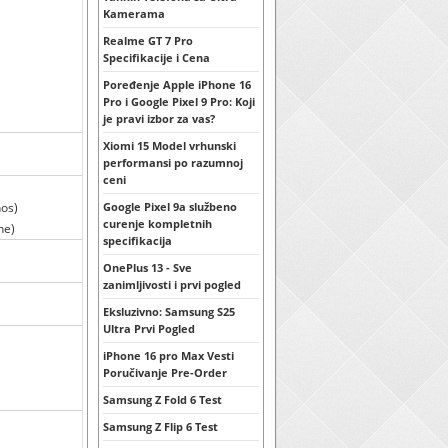
Kamerama
Realme GT 7 Pro
Specifikacije i Cena
Poređenje Apple iPhone 16
Pro i Google Pixel 9 Pro: Koji
je pravi izbor za vas?
Xiomi 15 Model vrhunski
performansi po razumnoj
ceni
nos)
Google Pixel 9a službeno
curenje kompletnih
ne)
specifikacija
OnePlus 13 - Sve
zanimljivosti i prvi pogled
Eksluzivno: Samsung S25
Ultra Prvi Pogled
iPhone 16 pro Max Vesti
Poručivanje Pre-Order
Samsung Z Fold 6 Test
Samsung Z Flip 6 Test