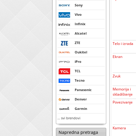
Sony
Vivo
Infinix
Alcatel
ZTE
Telo i izrada
Oukitel
Ekran
iPro
TCL
Zvuk
Tecno
Memorija i
Panasonic
skladištenje
Denver
Povezivanje
Garmin
... svi brendovi
Kamera
Napredna pretraga