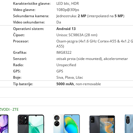
Karakteristike glavne:
LED blic, HDR
Video glavne:
1080p@30fps
Sekundarna kamera:
Jednostruka:
2 MP
(interpolated na
5 MP
)
Video sekundarne:
Da
Operativni sistem:
Android 13
Čipset:
Unisoc SC9863A (28 nm)
Procesor:
Osam-jezgra (4x1.6 GHz Cortex-A55 & 4x1.2 
A55)
Grafika:
IMG8322
Senzori:
otisak prsta (side-mounted), akcelerometar
Radio:
Unspecified
GPS:
GPS
Boje:
Siva, Plava, Lilac
Tip baterije:
5000 mAh
, non-removable
ZVODI - ZTE