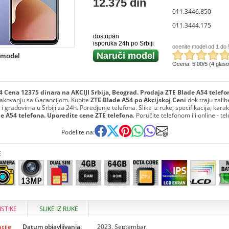
12.375 din
011.3446.850
011.3444.175
dostupan
isporuka 24h po Srbiji
ocenite model od 1 do 
Naruči model
 model
Ocena: 5.00/5 (4 glas
4 Cena 12375 dinara na AKCIJI Srbija, Beograd. Prodaja ZTE Blade A54 telefo
akovanju sa Garancijom. Kupite
ZTE Blade A54 po Akcijskoj Ceni
dok traju zalih
 gradovima u Srbiji za 24h. Poredjenje telefona. Slike iz ruke, specifikacija, karakt
e A54 telefona. Uporedite cene ZTE telefona
. Poručite telefonom ili online - t
Podelite na:
E
ISTIKE
SLIKE IZ RUKE
cije
Datum objavljivanja:
2023, Septembar