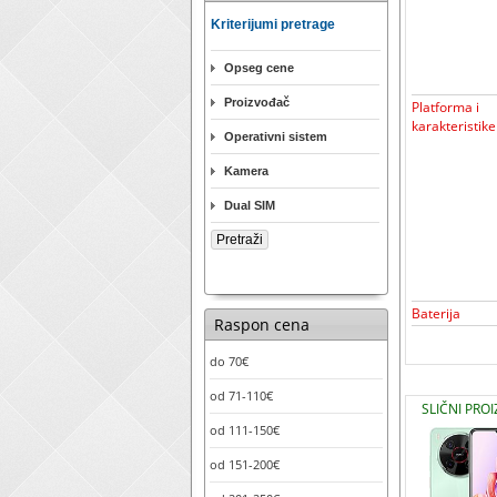
Kriterijumi pretrage
Opseg cene
Proizvođač
Platforma i
karakteristike
Operativni sistem
Kamera
Dual SIM
Baterija
Raspon cena
do 70€
od 71-110€
SLIČNI PROI
od 111-150€
od 151-200€