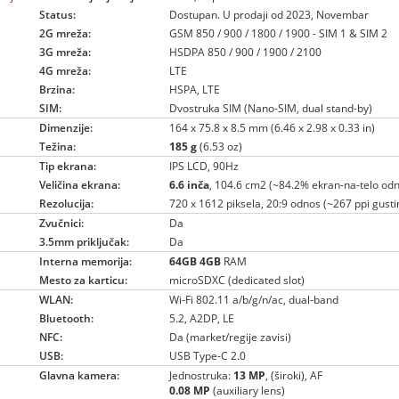
Status:
Dostupan. U prodaji od 2023, Novembar
2G mreža:
GSM 850 / 900 / 1800 / 1900 - SIM 1 & SIM 2
3G mreža:
HSDPA 850 / 900 / 1900 / 2100
4G mreža:
LTE
Brzina:
HSPA, LTE
SIM:
Dvostruka SIM (Nano-SIM, dual stand-by)
Dimenzije:
164 x 75.8 x 8.5 mm (6.46 x 2.98 x 0.33 in)
Težina:
185 g
(6.53 oz)
Tip ekrana:
IPS LCD, 90Hz
Veličina ekrana:
6.6 inča
, 104.6 cm2 (~84.2% ekran-na-telo od
Rezolucija:
720 x 1612 piksela, 20:9 odnos (~267 ppi gusti
Zvučnici:
Da
3.5mm priključak:
Da
Interna memorija:
64GB
4GB
RAM
Mesto za karticu:
microSDXC (dedicated slot)
WLAN:
Wi-Fi 802.11 a/b/g/n/ac, dual-band
Bluetooth:
5.2, A2DP, LE
NFC:
Da (market/regije zavisi)
USB:
USB Type-C 2.0
Glavna kamera:
Jednostruka:
13 MP
, (široki), AF
0.08 MP
(auxiliary lens)