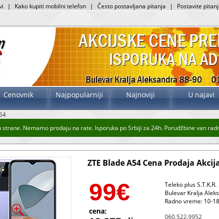
vi
|
Kako kupiti mobilni telefon
|
Često postavljana pitanja
|
Postavite pitan
Cenovnik
Najpopularniji
Najnoviji
U najavi
54
strane. Nemamo prodaju na rate. Isporuka po Srbiji za 24h. Porudžbine van radnog
ZTE Blade A54 Cena Prodaja Akcij
99
€
Teleko plus S.T.K.R.
Bulevar Kralja Alek
Radno vreme: 10-18
cena:
060.522.9952