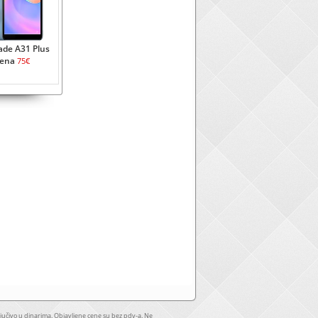
ade A31 Plus
ena
75€
jučivo u dinarima. Objavljene cene su bez pdv-a. Ne