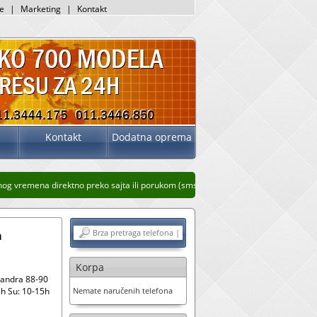
je
|
Marketing
|
Kontakt
Kontakt
Dodatna oprema
 vremena direktno preko sajta ili porukom (sms, whatsup, viber)
Stari prikaz sajt
a
Korpa
sandra 88-90
h Su: 10-15h
Nemate naručenih telefona