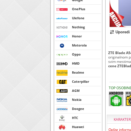
OnePlus
Ulefone
Nothing
Uporedi
Honor
Motorola
ZTE Blade A5
Oppo
originalnom p
svim mestima i
HMD
cene ZTEBlad
Realme
Caterpillar
TOP OSOBIN
AGM
Nokia
Doogee
HTC
KARAKTER
Huawei
Opšte informa