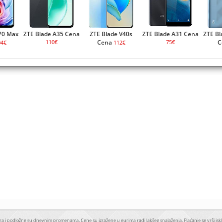
70 Max
ZTE Blade A35 Cena
ZTE Blade V40s
ZTE Blade A31 Cena
ZTE Bl
110€
Cena
75€
C
04€
112€
a i podložne su dnevnim promenama. Cene su izražene u eurima radi lakšeg snalaženja. Plaćanje se vrši iskl