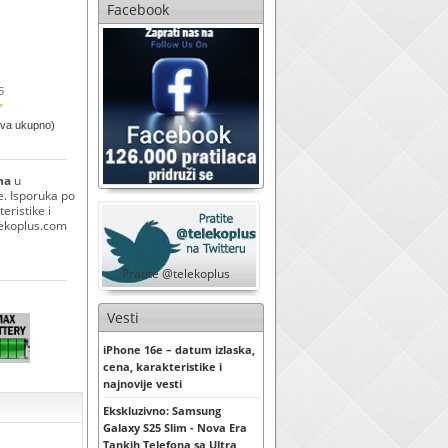
Facebook
5
ova ukupno)
na
u
e. Isporuka po
eristike i
elekoplus.com
Pratite @telekoplus
Vesti
iPhone 16e – datum izlaska,
cena, karakteristike i
najnovije vesti
Ekskluzivno: Samsung
Galaxy S25 Slim - Nova Era
Tankih Telefona sa Ultra