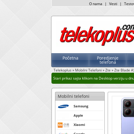
O nama
|
Vesti
|
Testo
Početna
Poredjenje
telefona
Telekoplus
»
Mobilni Telefoni
»
Zte
»
Zte Blade A
Stari prikaz sajta klikom na Desktop verziju u dnu 
Mobilni telefoni
Samsung
Apple
Xiaomi
Google