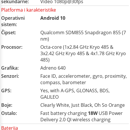
sekundarne:
Video 1080p@30fps
Platforma i karakteristike
Operativni
Android 10
sistem:
Čipset:
Qualcomm SDM855 Snapdragon 855 (7
nm)
Procesor:
Octa-core (1x2.84 GHz Kryo 485 &
3x2.42 GHz Kryo 485 & 4x1.78 GHz Kryo
485)
Grafika:
Adreno 640
Senzori:
Face ID, accelerometer, gyro, proximity,
compass, barometer
GPS:
Yes, with A-GPS, GLONASS, BDS,
GALILEO
Boje:
Clearly White, Just Black, Oh So Orange
Ostalo:
Fast battery charging
18W
USB Power
Delivery 2.0 QI wireless charging
Baterija