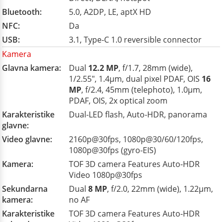
Bluetooth:
5.0, A2DP, LE, aptX HD
NFC:
Da
USB:
3.1, Type-C 1.0 reversible connector
Kamera
Glavna kamera:
Dual
12.2 MP
, f/1.7, 28mm (wide),
1/2.55", 1.4µm, dual pixel PDAF, OIS
16
MP
, f/2.4, 45mm (telephoto), 1.0µm,
PDAF, OIS, 2x optical zoom
Karakteristike
Dual-LED flash, Auto-HDR, panorama
glavne:
Video glavne:
2160p@30fps, 1080p@30/60/120fps,
1080p@30fps (gyro-EIS)
Kamera:
TOF 3D camera Features Auto-HDR
Video 1080p@30fps
Sekundarna
Dual
8 MP
, f/2.0, 22mm (wide), 1.22µm,
kamera:
no AF
Karakteristike
TOF 3D camera Features Auto-HDR