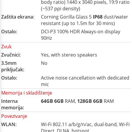
body ratio) 1440 x 3040 pixels, 19:9 ratio
(~537 ppi density)
Zaštita ekrana:
Corning Gorilla Glass 5
IP68
dust/water
resistant (up to 1.5m for 30 mins)
Ostalo:
DCI-P3 100% HDR Always-on display
90Hz
Zvuk
Zvučnici:
Yes, with stereo speakers
3.5mm
No
priključak:
Ostalo:
Active noise cancellation with dedicated
mic
Memorija i skladištenje
Interna
64GB
6GB
RAM,
128GB
6GB
RAM
memorija:
Povezivanje
WLAN:
Wi-Fi 802.11 a/b/g/n/ac, dual-band, Wi-Fi
Direct, DLNA, hotspot