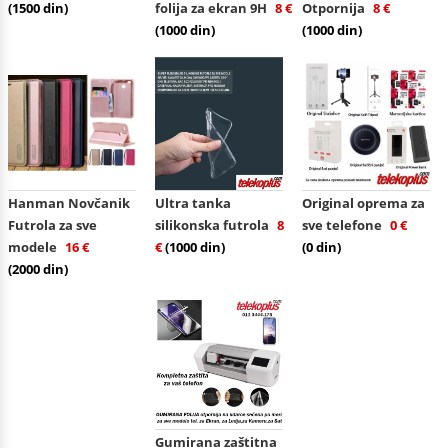
(1500 din)
folija za ekran 9H
8 €
Otpornija
8 €
(1000 din)
(1000 din)
Hanman Novčanik
Ultra tanka
Original oprema za
Futrola za sve
silikonska futrola
8
sve telefone
0 €
modele
16 €
€
(1000 din)
(0 din)
(2000 din)
Gumirana zaštitna