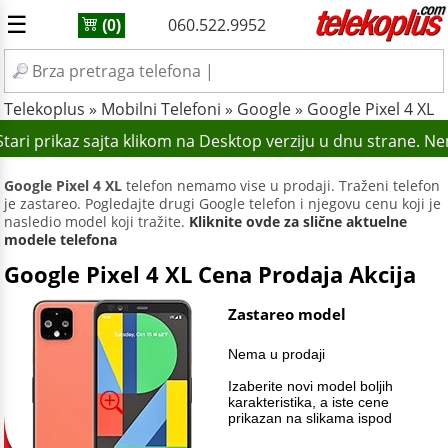
☰
060.522.9952
(0)
Telekoplus
»
Mobilni Telefoni
»
Google
»
Google Pixel 4 XL
ari prikaz sajta klikom na Desktop verziju u dnu strane. Ne
Google Pixel 4 XL
telefon nemamo vise u prodaji. Traženi telefon
je zastareo. Pogledajte drugi Google telefon i njegovu cenu koji je
nasledio model koji tražite.
Kliknite ovde za slične aktuelne
modele telefona
Google Pixel 4 XL Cena Prodaja Akcija
Zastareo model
Nema u prodaji
Izaberite novi model boljih
karakteristika, a iste cene
prikazan na slikama ispod