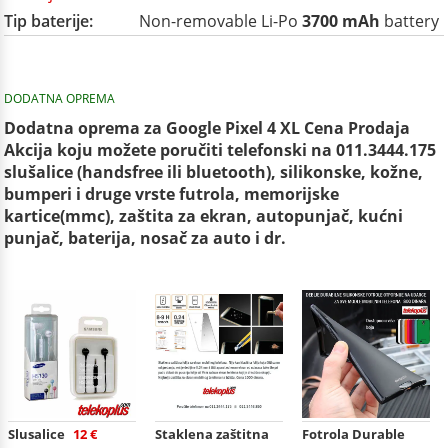
Tip baterije:
Non-removable Li-Po
3700 mAh
battery
DODATNA OPREMA
Dodatna oprema za Google Pixel 4 XL Cena Prodaja
Akcija koju možete poručiti telefonski na 011.3444.175
slušalice (handsfree ili bluetooth), silikonske, kožne,
bumperi i druge vrste futrola, memorijske
kartice(mmc), zaštita za ekran, autopunjač, kućni
punjač, baterija, nosač za auto i dr.
Slusalice
12 €
Staklena zaštitna
Fotrola Durable