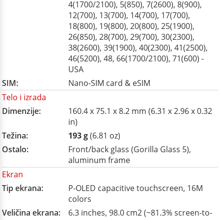
4(1700/2100), 5(850), 7(2600), 8(900),
12(700), 13(700), 14(700), 17(700),
18(800), 19(800), 20(800), 25(1900),
26(850), 28(700), 29(700), 30(2300),
38(2600), 39(1900), 40(2300), 41(2500),
46(5200), 48, 66(1700/2100), 71(600) -
USA
SIM:
Nano-SIM card & eSIM
Telo i izrada
Dimenzije:
160.4 x 75.1 x 8.2 mm (6.31 x 2.96 x 0.32
in)
Težina:
193 g
(6.81 oz)
Ostalo:
Front/back glass (Gorilla Glass 5),
aluminum frame
Ekran
Tip ekrana:
P-OLED capacitive touchscreen, 16M
colors
Veličina ekrana:
6.3 inches, 98.0 cm2 (~81.3% screen-to-