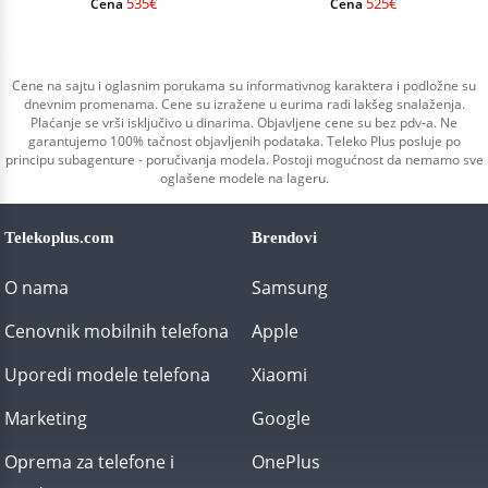
535€
525€
Cena
Cena
Cene na sajtu i oglasnim porukama su informativnog karaktera i podložne su
dnevnim promenama. Cene su izražene u eurima radi lakšeg snalaženja.
Plaćanje se vrši isključivo u dinarima. Objavljene cene su bez pdv-a. Ne
garantujemo 100% tačnost objavljenih podataka. Teleko Plus posluje po
principu subagenture - poručivanja modela. Postoji mogućnost da nemamo sve
oglašene modele na lageru.
Telekoplus.com
Brendovi
O nama
Samsung
Cenovnik mobilnih telefona
Apple
Uporedi modele telefona
Xiaomi
Marketing
Google
Oprema za telefone i
OnePlus