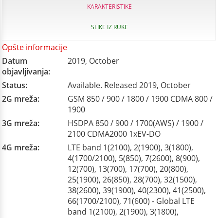
KARAKTERISTIKE
SLIKE IZ RUKE
Opšte informacije
Datum
2019, October
objavljivanja:
Status:
Available. Released 2019, October
2G mreža:
GSM 850 / 900 / 1800 / 1900 CDMA 800 /
1900
3G mreža:
HSDPA 850 / 900 / 1700(AWS) / 1900 /
2100 CDMA2000 1xEV-DO
4G mreža:
LTE band 1(2100), 2(1900), 3(1800),
4(1700/2100), 5(850), 7(2600), 8(900),
12(700), 13(700), 17(700), 20(800),
25(1900), 26(850), 28(700), 32(1500),
38(2600), 39(1900), 40(2300), 41(2500),
66(1700/2100), 71(600) - Global LTE
band 1(2100), 2(1900), 3(1800),