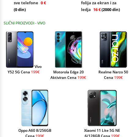
sve telefone
0 €
folija za ekran i za
(0 din)
ledja
16 €
(2000 din)
SLIČNI PROIZVODI - VIVO
Vivo
199€
Y52 5G Cena
Motorola Edge 20
Realme Narzo 50
199€
199€
Aktiviran Cena
Cena
Oppo A60 8/256GB
Xiaomi 11 Lite 5G NE
199€
199€
Cena
6/128GB Cena