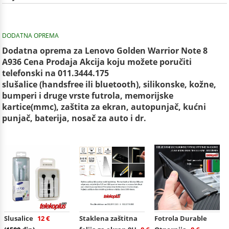
DODATNA OPREMA
Dodatna oprema za Lenovo Golden Warrior Note 8
A936 Cena Prodaja Akcija koju možete poručiti
telefonski na 011.3444.175
slušalice (handsfree ili bluetooth), silikonske, kožne,
bumperi i druge vrste futrola, memorijske
kartice(mmc), zaštita za ekran, autopunjač, kućni
punjač, baterija, nosač za auto i dr.
Slusalice
12 €
Staklena zaštitna
Fotrola Durable