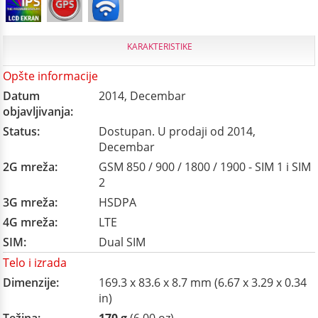
KARAKTERISTIKE
Opšte informacije
Datum
2014, Decembar
objavljivanja:
Status:
Dostupan. U prodaji od 2014,
Decembar
2G mreža:
GSM 850 / 900 / 1800 / 1900 - SIM 1 i SIM
2
3G mreža:
HSDPA
4G mreža:
LTE
SIM:
Dual SIM
Telo i izrada
Dimenzije:
169.3 x 83.6 x 8.7 mm (6.67 x 3.29 x 0.34
in)