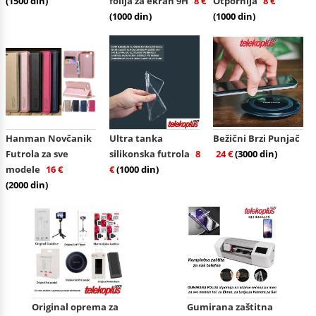
(1500 din)
folija za ekran 9H
8 €
Otpornija
8 €
(1000 din)
(1000 din)
Hanman Novčanik
Ultra tanka
Bežični Brzi Punjač
Futrola za sve
silikonska futrola
8
24 €
(3000 din)
modele
16 €
€
(1000 din)
(2000 din)
Original oprema za
Gumirana zaštitna