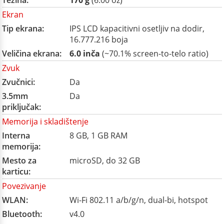
Težina:
170 g
(6.00 oz)
Ekran
Tip ekrana:
IPS LCD kapacitivni osetljiv na dodir,
16.777.216 boja
Veličina ekrana:
6.0 inča
(~70.1% screen-to-telo ratio)
Zvuk
Zvučnici:
Da
3.5mm
Da
priključak:
Memorija i skladištenje
Interna
8 GB, 1 GB RAM
memorija:
Mesto za
microSD, do 32 GB
karticu:
Povezivanje
WLAN:
Wi-Fi 802.11 a/b/g/n, dual-bi, hotspot
Bluetooth:
v4.0