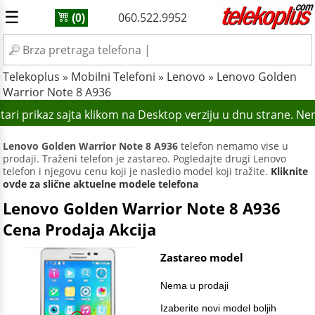
☰
060.522.9952
(0)
Telekoplus
»
Mobilni Telefoni
»
Lenovo
»
Lenovo Golden
Warrior Note 8 A936
ari prikaz sajta klikom na Desktop verziju u dnu strane. Ne
Lenovo Golden Warrior Note 8 A936
telefon nemamo vise u
prodaji. Traženi telefon je zastareo. Pogledajte drugi Lenovo
telefon i njegovu cenu koji je nasledio model koji tražite.
Kliknite
ovde za slične aktuelne modele telefona
Lenovo Golden Warrior Note 8 A936
Cena Prodaja Akcija
Zastareo model
Nema u prodaji
Izaberite novi model boljih