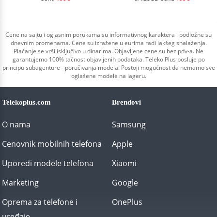
Cene na sajtu i oglasnim porukama su informativnog karaktera i podložne su
dnevnim promenama. Cene su izražene u eurima radi lakšeg snalaženja.
Plaćanje se vrši isključivo u dinarima. Objavljene cene su bez pdv-a. Ne
garantujemo 100% tačnost objavljenih podataka. Teleko Plus posluje po
principu subagenture - poručivanja modela. Postoji mogućnost da nemamo sve
oglašene modele na lageru.
Telekoplus.com
Brendovi
O nama
Samsung
Cenovnik mobilnih telefona
Apple
Uporedi modele telefona
Xiaomi
Marketing
Google
Oprema za telefone i
OnePlus
uređaje