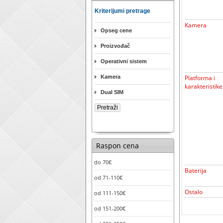
Kriterijumi pretrage
Kamera
Opseg cene
Proizvođač
Operativni sistem
Kamera
Platforma i
karakteristike
Dual SIM
Raspon cena
do 70€
Baterija
od 71-110€
Ostalo
od 111-150€
od 151-200€