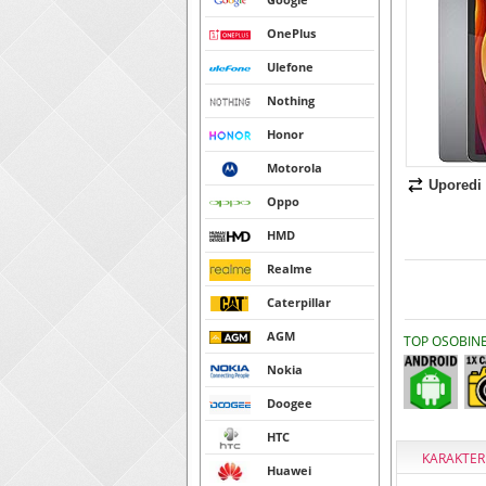
OnePlus
Ulefone
Nothing
Honor
Motorola
Uporedi
Oppo
HMD
Realme
Caterpillar
AGM
TOP OSOBIN
Nokia
Doogee
HTC
KARAKTER
Huawei