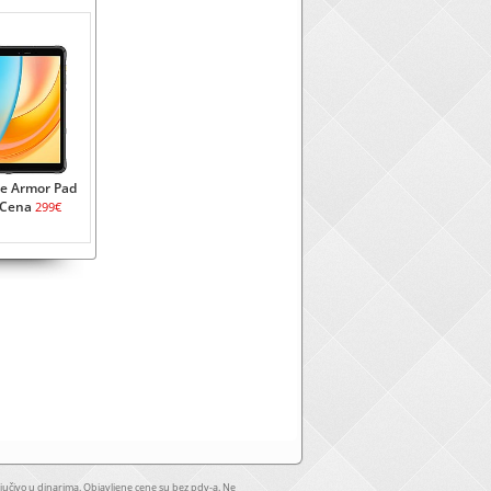
ne Armor Pad
 Cena
299€
jučivo u dinarima. Objavljene cene su bez pdv-a. Ne