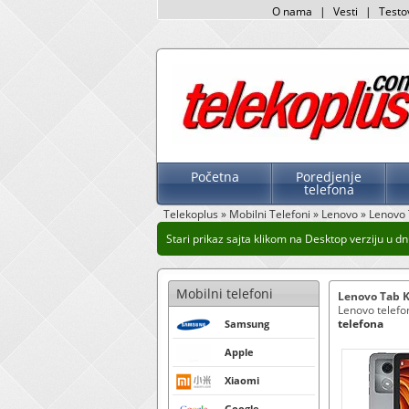
O nama
|
Vesti
|
Testo
Početna
Poredjenje
telefona
Telekoplus
»
Mobilni Telefoni
»
Lenovo
»
Lenovo 
Stari prikaz sajta klikom na Desktop verziju u dnu
Mobilni telefoni
Lenovo Tab K
Lenovo telefon
telefona
Samsung
Apple
Xiaomi
Google