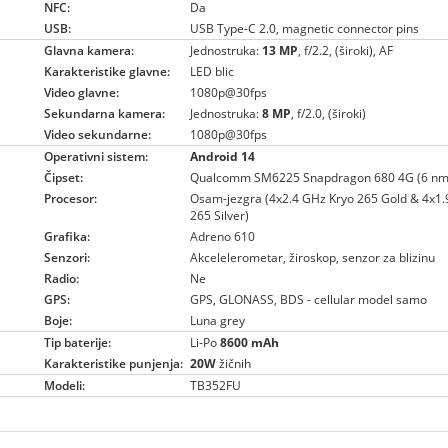
NFC:
Da
USB:
USB Type-C 2.0, magnetic connector pins
Glavna kamera:
Jednostruka:
13 MP
, f/2.2, (široki), AF
Karakteristike glavne:
LED blic
Video glavne:
1080p@30fps
Sekundarna kamera:
Jednostruka:
8 MP
, f/2.0, (široki)
Video sekundarne:
1080p@30fps
Operativni sistem:
Android 14
Čipset:
Qualcomm SM6225 Snapdragon 680 4G (6 nm
Procesor:
Osam-jezgra (4x2.4 GHz Kryo 265 Gold & 4x1.
265 Silver)
Grafika:
Adreno 610
Senzori:
Akcelelerometar, žiroskop, senzor za blizinu
Radio:
Ne
GPS:
GPS, GLONASS, BDS - cellular model samo
Boje:
Luna grey
Tip baterije:
Li-Po
8600 mAh
Karakteristike punjenja:
20W
žičnih
Modeli:
TB352FU