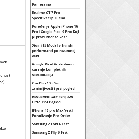
Kamerama
Realme GT 7 Pro
Specifikacije i Cena
Poređenje Apple iPhone 16
Pro i Google Pixel 9 Pro: Koji
je pravi izbor za vas?
Xiomi 15 Model vrhunski
performansi po razumnoj
ceni
back
Google Pixel 9a službeno
curenje kompletnih
specifikacija
odnos)
ne)
OnePlus 13 - Sve
zanimljivosti i prvi pogled
Eksluzivno: Samsung S25
Ultra Prvi Pogled
iPhone 16 pro Max Vesti
Poručivanje Pre-Order
Samsung Z Fold 6 Test
ektan
Samsung Z Flip 6 Test