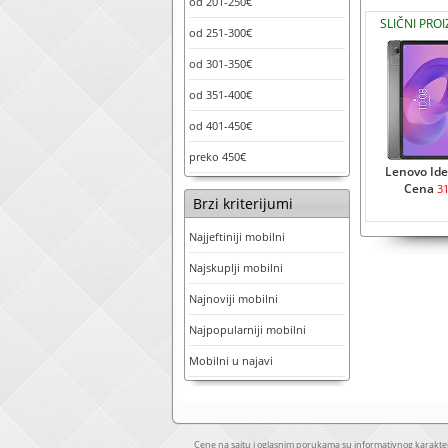
od 201-250€
SLIČNI PRO
od 251-300€
od 301-350€
od 351-400€
od 401-450€
preko 450€
Lenovo Ide
Cena
3
Brzi kriterijumi
Najjeftiniji mobilni
Najskuplji mobilni
Najnoviji mobilni
Najpopularniji mobilni
Mobilni u najavi
Cene na sajtu i oglasnim porukama su informativnog karakter