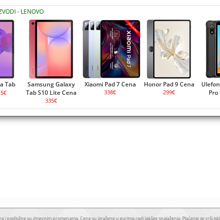
IZVODI - LENOVO
a Tab
Samsung Galaxy
Xiaomi Pad 7 Cena
Honor Pad 9 Cena
Ulefo
Tab S10 Lite Cena
338€
299€
Pro
15€
335€
a i podložne su dnevnim promenama. Cene su izražene u eurima radi lakšeg snalaženja. Plaćanje se vrši iskl