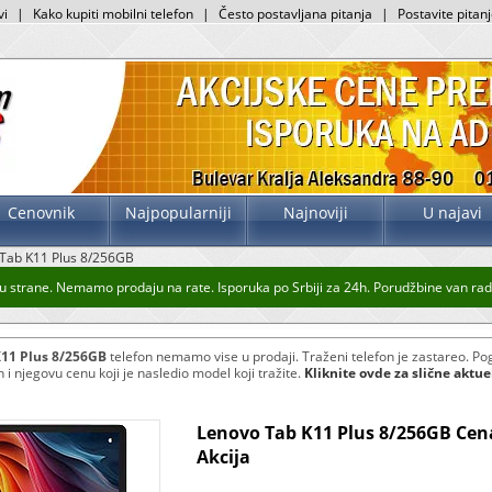
vi
|
Kako kupiti mobilni telefon
|
Često postavljana pitanja
|
Postavite pitan
Cenovnik
Najpopularniji
Najnoviji
U najavi
Tab K11 Plus 8/256GB
 strane. Nemamo prodaju na rate. Isporuka po Srbiji za 24h. Porudžbine van radno
11 Plus 8/256GB
telefon nemamo vise u prodaji. Traženi telefon je zastareo. Po
 i njegovu cenu koji je nasledio model koji tražite.
Kliknite ovde za slične aktu
Lenovo Tab K11 Plus 8/256GB Cen
Akcija