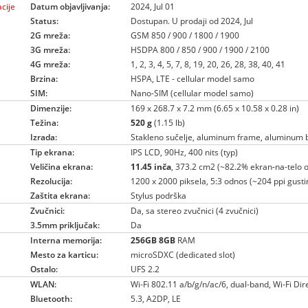
cije
Datum objavljivanja:
2024, Jul 01
Status:
Dostupan. U prodaji od 2024, Jul
2G mreža:
GSM 850 / 900 / 1800 / 1900
3G mreža:
HSDPA 800 / 850 / 900 / 1900 / 2100
4G mreža:
1, 2, 3, 4, 5, 7, 8, 19, 20, 26, 28, 38, 40, 41
Brzina:
HSPA, LTE - cellular model samo
SIM:
Nano-SIM (cellular model samo)
Dimenzije:
169 x 268.7 x 7.2 mm (6.65 x 10.58 x 0.28 in)
Težina:
520 g
(1.15 lb)
Izrada:
Stakleno sučelje, aluminum frame, aluminum 
Tip ekrana:
IPS LCD, 90Hz, 400 nits (typ)
Veličina ekrana:
11.45 inča
, 373.2 cm2 (~82.2% ekran-na-telo 
Rezolucija:
1200 x 2000 piksela, 5:3 odnos (~204 ppi gusti
Zaštita ekrana:
Stylus podrška
Zvučnici:
Da, sa stereo zvučnici (4 zvučnici)
3.5mm priključak:
Da
Interna memorija:
256GB
8GB
RAM
Mesto za karticu:
microSDXC (dedicated slot)
Ostalo:
UFS 2.2
WLAN:
Wi-Fi 802.11 a/b/g/n/ac/6, dual-band, Wi-Fi Dir
Bluetooth:
5.3, A2DP, LE