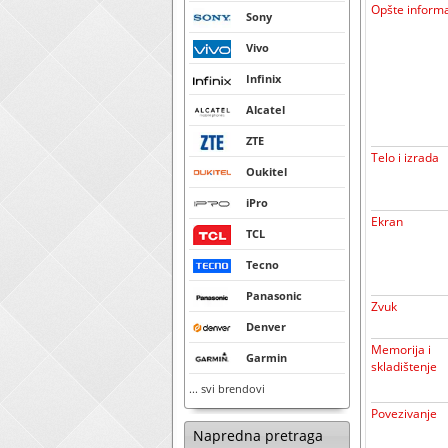
Opšte informa
Sony
Vivo
Infinix
Alcatel
ZTE
Telo i izrada
Oukitel
iPro
Ekran
TCL
Tecno
Panasonic
Zvuk
Denver
Memorija i
Garmin
skladištenje
... svi brendovi
Povezivanje
Napredna pretraga