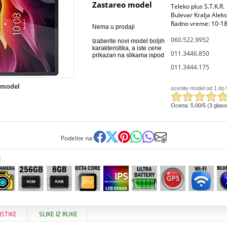
Zastareo model
Teleko plus S.T.K.R.
Bulevar Kralja Alek
Radno vreme: 10-18
Nema u prodaji
060.522.9952
Izaberite novi model boljih
karakteristika, a iste cene
011.3446.850
prikazan na slikama ispod
011.3444.175
 model
ocenite model od 1 do 
Ocena: 5.00/5 (3 glas
Podelite na:
E
ISTIKE
SLIKE IZ RUKE