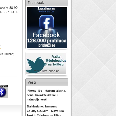
Facebook
sandra 88-90
h Su: 10-15h
5
ova ukupno)
Pratite @telekoplus
Vesti
iPhone 16e – datum izlaska,
cena, karakteristike i
najnovije vesti
Ekskluzivno: Samsung
Galaxy S25 Slim - Nova Era
Tankih Telefona sa Ultra