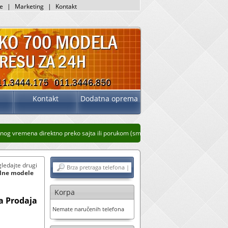
je
|
Marketing
|
Kontakt
Kontakt
Dodatna oprema
g vremena direktno preko sajta ili porukom (sms, whatsup, viber)
Stari prikaz sa
gledajte drugi
elne modele
Korpa
a Prodaja
Nemate naručenih telefona