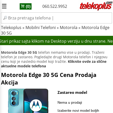
☰
060.522.9952
(0)
Telekoplus
»
Mobilni Telefoni
»
Motorola
»
Motorola Edge
30 5G
tari prikaz sajta klikom na Desktop verziju u dnu strane. N
Motorola Edge 30 5G
telefon nemamo vise u prodaji. Traženi
telefon je zastareo. Pogledajte drugi Motorola telefon i njegovu
cenu koji je nasledio model koji tražite.
Kliknite ovde za slične
aktuelne modele telefona
Motorola Edge 30 5G Cena Prodaja
Akcija
Zastareo model
Nema u prodaji
Izaberite novi model boljih