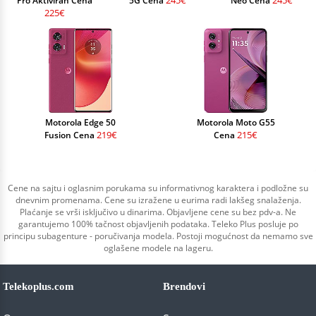
245€
245€
Pro Aktiviran Cena
5G Cena
Neo Cena
225€
Motorola Edge 50
Motorola Moto G55
219€
215€
Fusion Cena
Cena
Cene na sajtu i oglasnim porukama su informativnog karaktera i podložne su
dnevnim promenama. Cene su izražene u eurima radi lakšeg snalaženja.
Plaćanje se vrši isključivo u dinarima. Objavljene cene su bez pdv-a. Ne
garantujemo 100% tačnost objavljenih podataka. Teleko Plus posluje po
principu subagenture - poručivanja modela. Postoji mogućnost da nemamo sve
oglašene modele na lageru.
Telekoplus.com
Brendovi