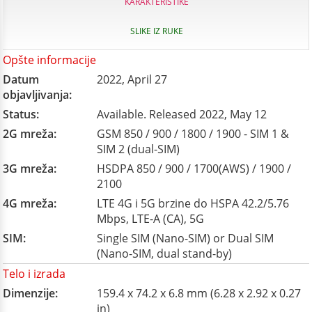
KARAKTERISTIKE
SLIKE IZ RUKE
Opšte informacije
Datum
2022, April 27
objavljivanja:
Status:
Available. Released 2022, May 12
2G mreža:
GSM 850 / 900 / 1800 / 1900 - SIM 1 &
SIM 2 (dual-SIM)
3G mreža:
HSDPA 850 / 900 / 1700(AWS) / 1900 /
2100
4G mreža:
LTE 4G i 5G brzine do HSPA 42.2/5.76
Mbps, LTE-A (CA), 5G
SIM:
Single SIM (Nano-SIM) or Dual SIM
(Nano-SIM, dual stand-by)
Telo i izrada
Dimenzije:
159.4 x 74.2 x 6.8 mm (6.28 x 2.92 x 0.27
in)