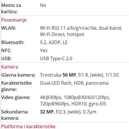
Mesto za
No
karticu:
Povezivanje
WLAN:
Wi-Fi 802.11 a/b/g/n/ac/6e, dual-band,
Wi-Fi Direct, hotspot
Bluetooth:
5.2, A2DP, LE
NFC:
Yes
USB:
USB Type-C 2.0
Kamera
Glavna kamera:
Trostruka
50 MP
, f/1.8, (wide), 1/1.55
Karakteristike
Dual-LED flash, HDR, panorama
glavne:
Video glavne:
4K@30fps, 1080p@30/60/120fps,
720p@960fps, HDR10, gyro-EIS
Sekundarna
32 MP
, f/2.3, (wide), 0.7µm
kamera:
Platforma i karakteristike