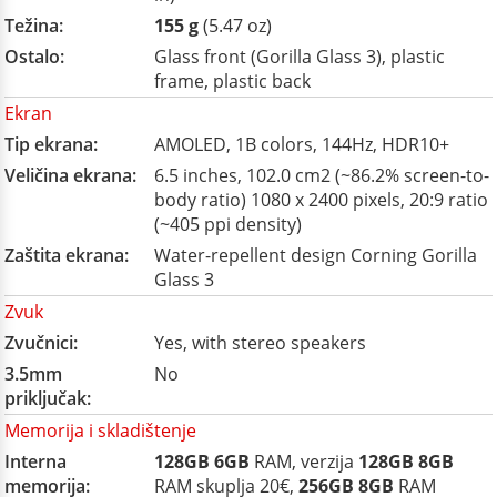
Težina:
155 g
(5.47 oz)
Ostalo:
Glass front (Gorilla Glass 3), plastic
frame, plastic back
Ekran
Tip ekrana:
AMOLED, 1B colors, 144Hz, HDR10+
Veličina ekrana:
6.5 inches, 102.0 cm2 (~86.2% screen-to-
body ratio) 1080 x 2400 pixels, 20:9 ratio
(~405 ppi density)
Zaštita ekrana:
Water-repellent design Corning Gorilla
Glass 3
Zvuk
Zvučnici:
Yes, with stereo speakers
3.5mm
No
priključak:
Memorija i skladištenje
Interna
128GB
6GB
RAM, verzija
128GB
8GB
memorija:
RAM skuplja 20€,
256GB
8GB
RAM