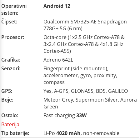
Operativni
Android 12
sistem:
Čipset:
Qualcomm SM7325-AE Snapdragon
778G+ 5G (6 nm)
Procesor:
Octa-core (1x2.5 GHz Cortex-A78 &
3x2.4 GHz Cortex-A78 & 4x1.8 GHz
Cortex-A55)
Grafika:
Adreno 642L
Senzori:
Fingerprint (side-mounted),
accelerometer, gyro, proximity,
compass
GPS:
Yes, A-GPS, GLONASS, BDS, GALILEO
Boje:
Meteor Grey, Supermoon Silver, Aurora
Green
Ostalo:
Fast charging
33W
Baterija
Tip baterije:
Li-Po
4020 mAh
, non-removable