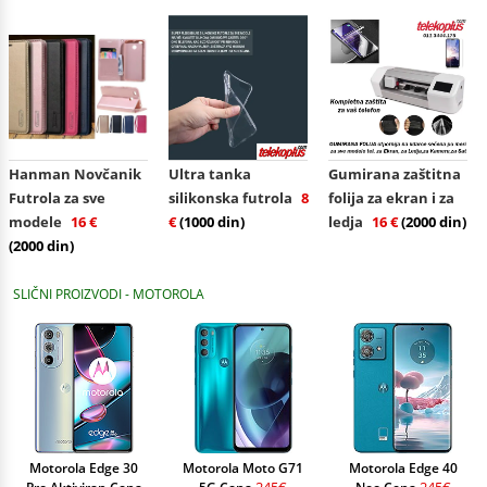
Hanman Novčanik
Ultra tanka
Gumirana zaštitna
Futrola za sve
silikonska futrola
8
folija za ekran i za
modele
16 €
€
(1000 din)
ledja
16 €
(2000 din)
(2000 din)
SLIČNI PROIZVODI - MOTOROLA
Motorola Edge 30
Motorola Moto G71
Motorola Edge 40