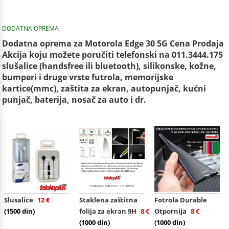
DODATNA OPREMA
Dodatna oprema za Motorola Edge 30 5G Cena Prodaja
Akcija koju možete poručiti telefonski na 011.3444.175
slušalice (handsfree ili bluetooth), silikonske, kožne,
bumperi i druge vrste futrola, memorijske
kartice(mmc), zaštita za ekran, autopunjač, kućni
punjač, baterija, nosač za auto i dr.
Slusalice
12 €
Staklena zaštitna
Fotrola Durable
(1500 din)
folija za ekran 9H
8 €
Otpornija
8 €
(1000 din)
(1000 din)