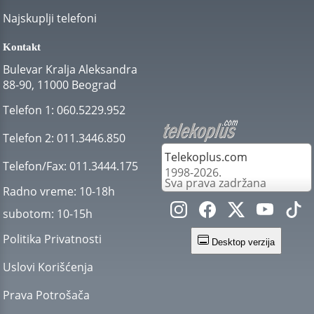
Najskuplji telefoni
Kontakt
Bulevar Kralja Aleksandra
88-90, 11000 Beograd
Telefon 1:
060.5229.952
Telefon 2:
011.3446.850
Telekoplus.com
Telefon/Fax:
011.3444.175
1998-2026.
Sva prava zadržana
Radno vreme:
10-18h
subotom:
10-15h
Politika Privatnosti
Desktop verzija
Uslovi Korišćenja
Prava Potrošača