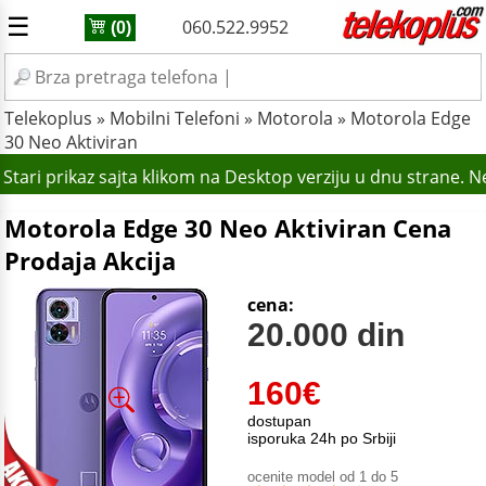
☰
060.522.9952
(0)
Telekoplus
»
Mobilni Telefoni
»
Motorola
»
Motorola Edge
30 Neo Aktiviran
tari prikaz sajta klikom na Desktop verziju u dnu strane. 
Motorola Edge 30 Neo Aktiviran Cena
Prodaja Akcija
cena:
20.000 din
160
€
dostupan
isporuka 24h po Srbiji
ocenite model od 1 do 5