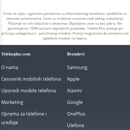
Cene na sajtu i oglasnim porukama su informativnog karaktera i podložne su
dnevnim promenama. Cene su izražene u eurima radi lakšeg snalaženja.
Plaćanje se vrši isključivo u dinarima. Objavljene cene su bez pdv-a. Ne
garantujemo 100% tačnost objavljenih podataka. Teleko Plus posluje po
principu subagenture - poručivanja modela. Postoji mogućnost da nemamo sve
oglašene modele na lageru.
Telekoplus.com
Brendovi
O nama
Samsung
Cenovnik mobilnih telefona
Apple
Uporedi modele telefona
Xiaomi
Marketing
Google
Oprema za telefone i
OnePlus
uređaje
Ulefone