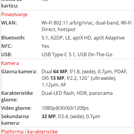
karticu:
Povezivanje
WLAN:
Wi-Fi 802.11 a/b/g/n/ac, dual-band, Wi-Fi
Direct, hotspot
Bluetooth:
5.1, A2DP, LE, aptX HD, aptX Adaptive
NFC:
Yes
USB:
USB Type-C 3.1, USB On-The-Go
Kamera
Glavna kamera:
Dual
64 MP
, f/1.8, (wide), 0.7µm, PDAF,
OIS
13 MP
, f/2.2, 120˚ (ultrawide),
1.12µm, AF
Karakteristike
Dual-LED flash, HDR, panorama
glavne:
Video glavne:
1080p@30/60/120fps
Sekundarna
32 MP
, f/2.4, (wide), 0.7µm
kamera:
Platforma i karakteristike