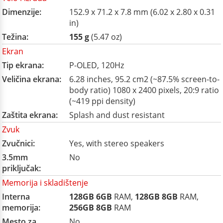
Dimenzije:
152.9 x 71.2 x 7.8 mm (6.02 x 2.80 x 0.31
in)
Težina:
155 g
(5.47 oz)
Ekran
Tip ekrana:
P-OLED, 120Hz
Veličina ekrana:
6.28 inches, 95.2 cm2 (~87.5% screen-to-
body ratio) 1080 x 2400 pixels, 20:9 ratio
(~419 ppi density)
Zaštita ekrana:
Splash and dust resistant
Zvuk
Zvučnici:
Yes, with stereo speakers
3.5mm
No
priključak:
Memorija i skladištenje
Interna
128GB
6GB
RAM,
128GB
8GB
RAM,
memorija:
256GB
8GB
RAM
Mesto za
No