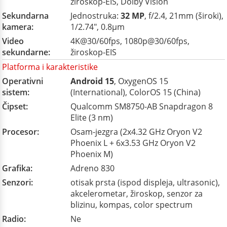
žiroskop-EIS, Dolby Vision
Sekundarna
Jednostruka:
32 MP
, f/2.4, 21mm (široki),
kamera:
1/2.74", 0.8µm
Video
4K@30/60fps, 1080p@30/60fps,
sekundarne:
žiroskop-EIS
Platforma i karakteristike
Operativni
Android 15
, OxygenOS 15
sistem:
(International), ColorOS 15 (China)
Čipset:
Qualcomm SM8750-AB Snapdragon 8
Elite (3 nm)
Procesor:
Osam-jezgra (2x4.32 GHz Oryon V2
Phoenix L + 6x3.53 GHz Oryon V2
Phoenix M)
Grafika:
Adreno 830
Senzori:
otisak prsta (ispod displeja, ultrasonic),
akcelerometar, žiroskop, senzor za
blizinu, kompas, color spectrum
Radio:
Ne