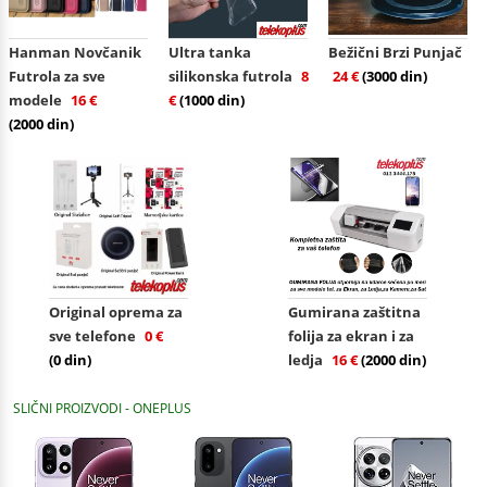
Hanman Novčanik
Ultra tanka
Bežični Brzi Punjač
Futrola za sve
silikonska futrola
8
24 €
(3000 din)
modele
16 €
€
(1000 din)
(2000 din)
Original oprema za
Gumirana zaštitna
sve telefone
0 €
folija za ekran i za
(0 din)
ledja
16 €
(2000 din)
SLIČNI PROIZVODI - ONEPLUS