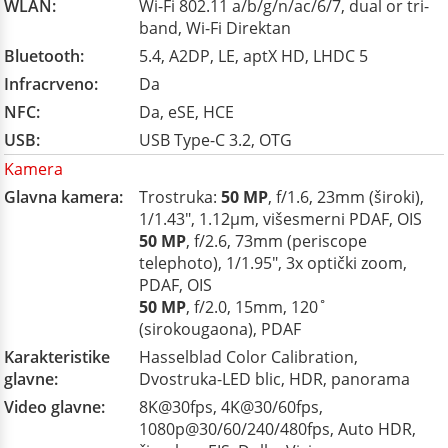
WLAN:
Wi-Fi 802.11 a/b/g/n/ac/6/7, dual or tri-
band, Wi-Fi Direktan
Bluetooth:
5.4, A2DP, LE, aptX HD, LHDC 5
Infracrveno:
Da
NFC:
Da, eSE, HCE
USB:
USB Type-C 3.2, OTG
Kamera
Glavna kamera:
Trostruka:
50 MP
, f/1.6, 23mm (široki),
1/1.43", 1.12µm, višesmerni PDAF, OIS
50 MP
, f/2.6, 73mm (periscope
telephoto), 1/1.95", 3x optički zoom,
PDAF, OIS
50 MP
, f/2.0, 15mm, 120˚
(sirokougaona), PDAF
Karakteristike
Hasselblad Color Calibration,
glavne:
Dvostruka-LED blic, HDR, panorama
Video glavne:
8K@30fps, 4K@30/60fps,
1080p@30/60/240/480fps, Auto HDR,