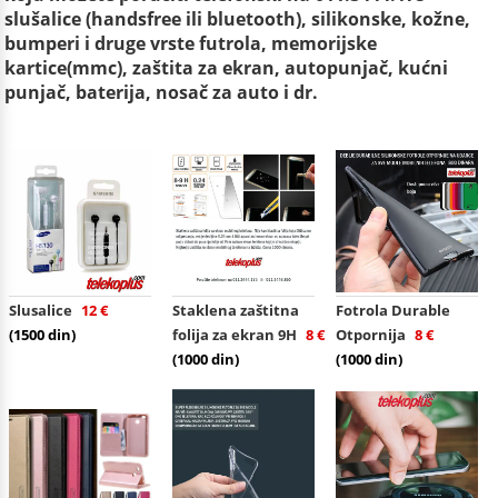
slušalice (handsfree ili bluetooth), silikonske, kožne,
bumperi i druge vrste futrola, memorijske
kartice(mmc), zaštita za ekran, autopunjač, kućni
punjač, baterija, nosač za auto i dr.
Slusalice
12 €
Staklena zaštitna
Fotrola Durable
(1500 din)
folija za ekran 9H
8 €
Otpornija
8 €
(1000 din)
(1000 din)