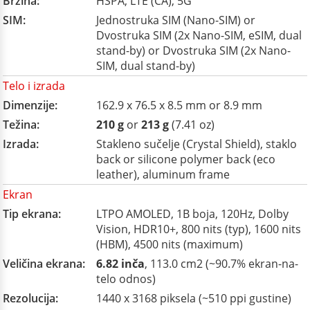
Brzina:
HSPA, LTE (CA), 5G
SIM:
Jednostruka SIM (Nano-SIM) or
Dvostruka SIM (2x Nano-SIM, eSIM, dual
stand-by) or Dvostruka SIM (2x Nano-
SIM, dual stand-by)
Telo i izrada
Dimenzije:
162.9 x 76.5 x 8.5 mm or 8.9 mm
Težina:
210 g
or
213 g
(7.41 oz)
Izrada:
Stakleno sučelje (Crystal Shield), staklo
back or silicone polymer back (eco
leather), aluminum frame
Ekran
Tip ekrana:
LTPO AMOLED, 1B boja, 120Hz, Dolby
Vision, HDR10+, 800 nits (typ), 1600 nits
(HBM), 4500 nits (maximum)
Veličina ekrana:
6.82 inča
, 113.0 cm2 (~90.7% ekran-na-
telo odnos)
Rezolucija:
1440 x 3168 piksela (~510 ppi gustine)