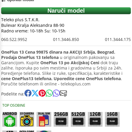
Naruči model
Teleko plus S.T.K.R.
Bulevar Kralja Aleksandra 88-90
Radno vreme: 10-18h Su: 10-15h
060.522.9952
011.3446.850
011.3444.175
OnePlus 13 Cena 99875 dinara na AKCIJI Srbija, Beograd.
Prodaja OnePlus 13 telefona
u originalnom pakovanju sa
Garancijom. Kupite
OnePlus 13 po Akcijskoj Ceni
dok traju
zalihe. Isporuka po svim mestima i gradovima u Srbiji za 24h.
Poredjenje telefona. Slike iz ruke, specifikacija, karakteristike i
cene OnePlus13 telefona. Uporedite cene OnePlus telefona
.
Poručite telefonom ili online - telekoplus.com
Podelite na:
TOP OSOBINE