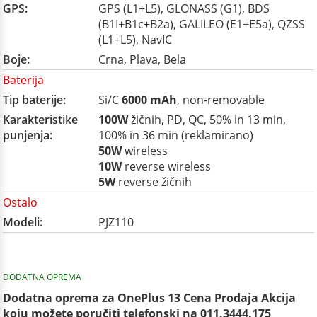
GPS:
GPS (L1+L5), GLONASS (G1), BDS
(B1I+B1c+B2a), GALILEO (E1+E5a), QZSS
(L1+L5), NavIC
Boje:
Crna, Plava, Bela
Baterija
Tip baterije:
Si/C
6000 mAh
, non-removable
Karakteristike
100W
žičnih, PD, QC, 50% in 13 min,
punjenja:
100% in 36 min (reklamirano)
50W
wireless
10W
reverse wireless
5W
reverse žičnih
Ostalo
Modeli:
PJZ110
DODATNA OPREMA
Dodatna oprema za OnePlus 13 Cena Prodaja Akcija
koju možete poručiti telefonski na 011.3444.175