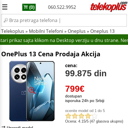
☰
060.522.9952
(0)
Telekoplus
»
Mobilni Telefoni
»
Oneplus
»
Oneplus 13
ari prikaz sajta klikom na Desktop verziju u dnu strane. Ne
OnePlus 13 Cena Prodaja Akcija
cena:
99.875 din
799
€
dostupan
isporuka 24h po Srbiji
ocenite model od 1 do 5
Ocena: 4.15/5 (47 glasova ukupno)
Uporedi model