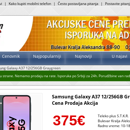
vi
|
Kako kupiti mobilni telefon
|
Često postavljana pitanja
|
Postavite pitan
Cenovnik
Najpopularniji
Najnoviji
U najavi
ung Galaxy A37 12/256GB Graygreen
 strane. Nemamo prodaju na rate. Isporuka po Srbiji za 24h. Porudžbine van radno
Samsung Galaxy A37 12/256GB G
Cena Prodaja Akcija
375
€
Teleko plus S.T.K.R.
Bulevar Kralja Alek
Radno vreme: 10-18