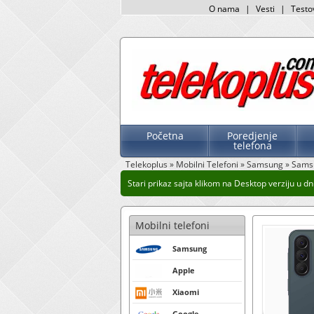
O nama
|
Vesti
|
Testo
Početna
Poredjenje
telefona
Telekoplus
»
Mobilni Telefoni
»
Samsung
»
Sams
Stari prikaz sajta klikom na Desktop verziju u dnu
Mobilni telefoni
Samsung
Apple
Xiaomi
Google