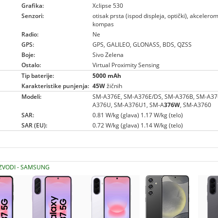
Grafika:
Xclipse 530
Senzori:
otisak prsta (ispod displeja, optički), akcelero
kompas
Radio:
Ne
GPS:
GPS, GALILEO, GLONASS, BDS, QZSS
Boje:
Sivo Zelena
Ostalo:
Virtual Proximity Sensing
Tip baterije:
5000 mAh
Karakteristike punjenja:
45W
žičnih
Modeli:
SM-A376E, SM-A376E/DS, SM-A376B, SM-A37
A376U, SM-A376U1, SM-A
376W
, SM-A3760
SAR:
0.81 W/kg (glava) 1.17 W/kg (telo)
SAR (EU):
0.72 W/kg (glava) 1.14 W/kg (telo)
IZVODI - SAMSUNG