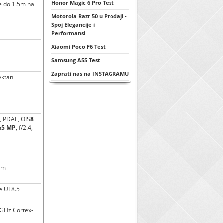
Honor Magic 6 Pro Test
le do 1.5m na
Motorola Razr 50 u Prodaji -
Spoj Elegancije i
Performansi
Xiaomi Poco F6 Test
Samsung A55 Test
Zaprati nas na INSTAGRAMU
ektan
µm, PDAF, OIS
8
m
5 MP
, f/2.4,
2µm
e UI 8.5
 GHz Cortex-