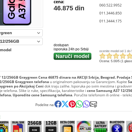
cena:
060.522.9952
46.875 din
011.3446.850
011.3444.175
:
dostupan
isporuka 24h po Srbiji
 model
ocenite model od 1 do 
Naruči model
Ocena: 5.00/5 (1 glas
12/256GB Graygreen Cena 46875 dinara na AKCIJI Srbija, Beograd. Prodaj
2/256GB Graygreen telefona
u originalnom pakovanju sa Garancijom. Kupite
S
ygreen po Akcijskoj Ceni
dok traju zalihe. Isporuka po svim mestima i gradovima
 telefona. Slike iz ruke, specifikacija, karakteristike i
cene Samsung A37 12/25
lefona. Uporedite cene Samsung telefona
. Poručite telefonom ili online - tele
Podelite na:
E