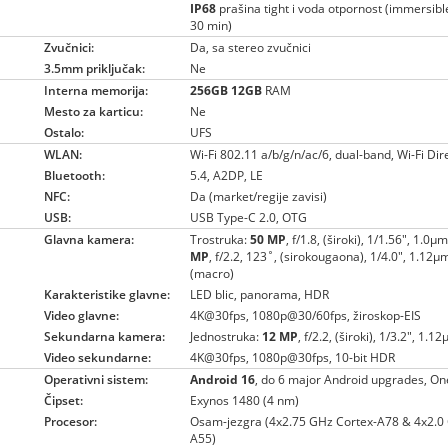
IP68
prašina tight i voda otpornost (immersib
30 min)
Zvučnici:
Da, sa stereo zvučnici
3.5mm priključak:
Ne
Interna memorija:
256GB
12GB
RAM
Mesto za karticu:
Ne
Ostalo:
UFS
WLAN:
Wi-Fi 802.11 a/b/g/n/ac/6, dual-band, Wi-Fi Dir
Bluetooth:
5.4, A2DP, LE
NFC:
Da (market/regije zavisi)
USB:
USB Type-C 2.0, OTG
Glavna kamera:
Trostruka:
50 MP
, f/1.8, (široki), 1/1.56", 1.0
MP
, f/2.2, 123˚, (sirokougaona), 1/4.0", 1.12µ
(macro)
Karakteristike glavne:
LED blic, panorama, HDR
Video glavne:
4K@30fps, 1080p@30/60fps, žiroskop-EIS
Sekundarna kamera:
Jednostruka:
12 MP
, f/2.2, (široki), 1/3.2", 1.1
Video sekundarne:
4K@30fps, 1080p@30fps, 10-bit HDR
Operativni sistem:
Android 16
, do 6 major Android upgrades, On
Čipset:
Exynos 1480 (4 nm)
Procesor:
Osam-jezgra (4x2.75 GHz Cortex-A78 & 4x2.0
A55)