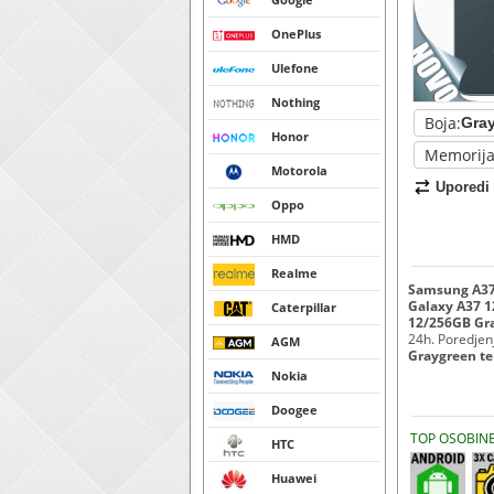
OnePlus
Ulefone
Nothing
Boja:
Honor
Memorija
Motorola
Uporedi
Oppo
HMD
Realme
Samsung A37 
Galaxy A37 1
Caterpillar
12/256GB Gra
24h. Poredjenje
AGM
Graygreen te
Nokia
Doogee
TOP OSOBIN
HTC
Huawei