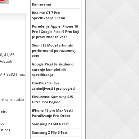
Kamerama
Realme GT 7 Pro
Specifikacije i Cena
Poređenje Apple iPhone 16
Pro i Google Pixel 9 Pro: Koji
je pravi izbor za vas?
Xiomi 15 Model vrhunski
performansi po razumnoj
40, 41, 66
ceni
NSA/Sub6
Google Pixel 9a službeno
curenje kompletnih
IM + eSIM (max
specifikacija
OnePlus 13 - Sve
zanimljivosti i prvi pogled
Eksluzivno: Samsung S25
čni ram, staklo
Ultra Prvi Pogled
iPhone 16 pro Max Vesti
nits
Poručivanje Pre-Order
nos)
Samsung Z Fold 6 Test
stine)
Samsung Z Flip 6 Test