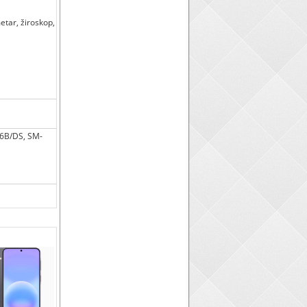
metar, žiroskop,
6B/DS, SM-