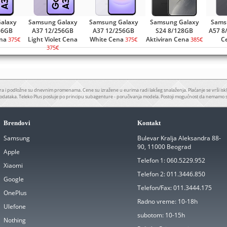
alaxy
Samsung Galaxy
Samsung Galaxy
Samsung Galaxy
Sams
56GB
A37 12/256GB
A37 12/256GB
S24 8/128GB
A57 8
na
Light Violet Cena
White Cena
Aktiviran Cena
C
375€
375€
385€
375€
a i podložne su dnevnim promenama. Cene su izražene u eurima radi lakšeg snalaženja. Plaćanje se vrši iskl
odataka. Teleko Plus posluje po principu subagenture - poručivanja modela. Postoji mogućnost da nemamo 
Brendovi
Kontakt
Samsung
Bulevar Kralja Aleksandra 88-
90, 11000 Beograd
Apple
Telefon 1:
060.5229.952
Xiaomi
Telefon 2:
011.3446.850
Google
Telefon/Fax:
011.3444.175
OnePlus
Radno vreme:
10-18h
Ulefone
subotom:
10-15h
Nothing