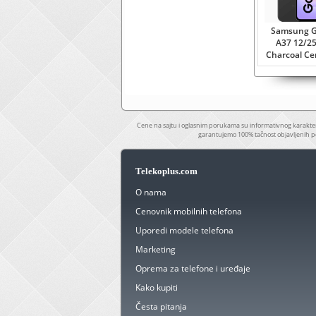
Samsung G
A37 12/2
Charcoal Ce
Cene na sajtu i oglasnim porukama su informativnog karakter
garantujemo 100% tačnost objavljenih p
Telekoplus.com
O nama
Cenovnik mobilnih telefona
Uporedi modele telefona
Marketing
Oprema za telefone i uređaje
Kako kupiti
Česta pitanja