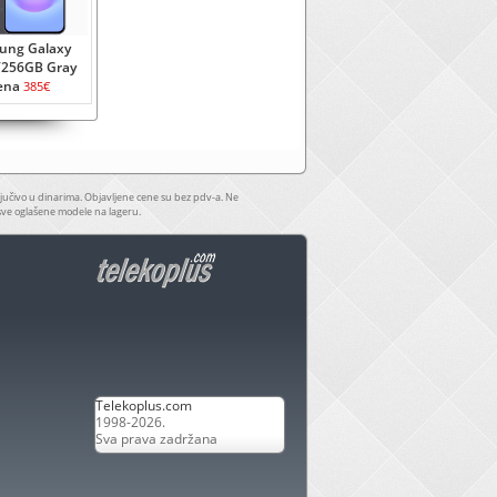
ung Galaxy
/256GB Gray
ena
385€
jučivo u dinarima. Objavljene cene su bez pdv-a. Ne
sve oglašene modele na lageru.
Telekoplus.com
1998-2026.
Sva prava zadržana