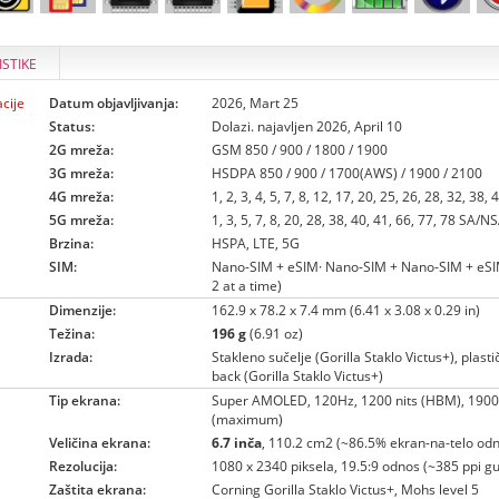
ISTIKE
cije
Datum objavljivanja:
2026, Mart 25
Status:
Dolazi. najavljen 2026, April 10
2G mreža:
GSM 850 / 900 / 1800 / 1900
3G mreža:
HSDPA 850 / 900 / 1700(AWS) / 1900 / 2100
4G mreža:
1, 2, 3, 4, 5, 7, 8, 12, 17, 20, 25, 26, 28, 32, 38, 
5G mreža:
1, 3, 5, 7, 8, 20, 28, 38, 40, 41, 66, 77, 78 SA/
Brzina:
HSPA, LTE, 5G
SIM:
Nano-SIM + eSIM· Nano-SIM + Nano-SIM + eS
2 at a time)
Dimenzije:
162.9 x 78.2 x 7.4 mm (6.41 x 3.08 x 0.29 in)
Težina:
196 g
(6.91 oz)
Izrada:
Stakleno sučelje (Gorilla Staklo Victus+), plasti
back (Gorilla Staklo Victus+)
Tip ekrana:
Super AMOLED, 120Hz, 1200 nits (HBM), 1900 
(maximum)
Veličina ekrana:
6.7 inča
, 110.2 cm2 (~86.5% ekran-na-telo od
Rezolucija:
1080 x 2340 piksela, 19.5:9 odnos (~385 ppi gu
Zaštita ekrana:
Corning Gorilla Staklo Victus+, Mohs level 5