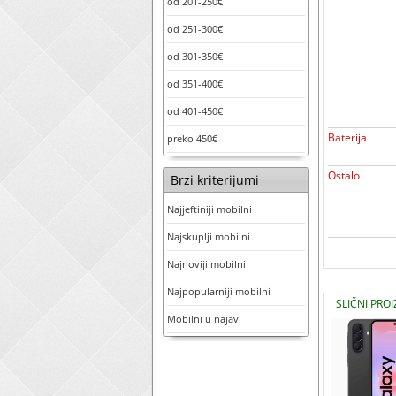
od 201-250€
od 251-300€
od 301-350€
od 351-400€
od 401-450€
Baterija
preko 450€
Ostalo
Brzi kriterijumi
Najjeftiniji mobilni
Najskuplji mobilni
Najnoviji mobilni
Najpopularniji mobilni
SLIČNI PRO
Mobilni u najavi