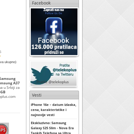
Facebook
5
ova ukupno)
a Samsung
Pratite @telekoplus
amsung A37
 u Srbiji za
6GB
Vesti
koplus.com
iPhone 16e – datum izlaska,
cena, karakteristike i
najnovije vesti
Ekskluzivno: Samsung
Galaxy S25 Slim - Nova Era
Tankih Telefona sa Ultra