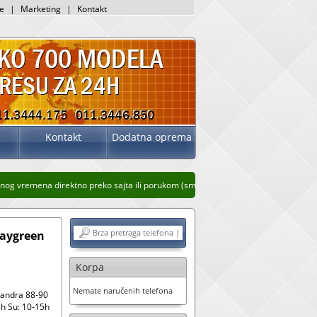
je
|
Marketing
|
Kontakt
Kontakt
Dodatna oprema
g vremena direktno preko sajta ili porukom (sms, whatsup, viber)
Stari prikaz saj
raygreen
Korpa
Nemate naručenih telefona
sandra 88-90
h Su: 10-15h