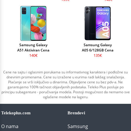
Samsung Galaxy
Samsung Galaxy
A51 Aktiviran Cena
A05 6/128GB Cena
140€
135€
Cene na sajtu i oglasnim porukama su informativnog karaktera i podložne su
dnevnim promenama. Cene su izražene u eurima radi lakšeg snalaženja.
Plaćanje se vrši isključivo u dinarima. Objavljene cene su bez pdv-a. Ne
garantujemo 100% tačnost objavljenih podataka. Teleko Plus posluje po
principu subagenture - poručivanja modela. Postoji mogućnost da nemamo sve
oglašene modele na lageru.
Telekoplus.com
Brendovi
O nama
Samsung