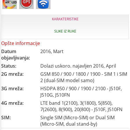
KARAKTERISTIKE
SLIKE IZ RUKE
Opšte informacije
Datum
2016, Mart
objavljivanja:
Status:
Dolazi uskoro. najavljen 2016, April
2G mreža:
GSM 850 / 900 / 1800 / 1900 - SIM 1 i SIM
2 (dual-SIM model samo)
3G mreža:
HSDPA 850 / 900 / 1900 / 2100 - J510F,
J510G, J510FN
4G mreža:
LTE band 1(2100), 3(1800), 5(850),
7(2600), 8(900), 20(800) - J510F, J510FN
SIM:
Single SIM (Micro-SIM) or Dual SIM
(Micro-SIM, dual stand-by)