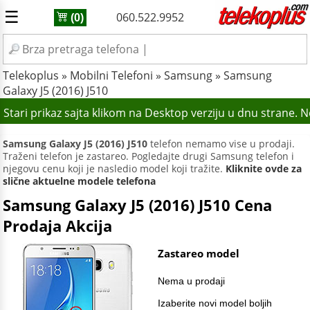
☰
060.522.9952
(0)
Telekoplus
»
Mobilni Telefoni
»
Samsung
»
Samsung
Galaxy J5 (2016) J510
Stari prikaz sajta klikom na Desktop verziju u dnu strane. 
Samsung Galaxy J5 (2016) J510
telefon nemamo vise u prodaji.
Traženi telefon je zastareo. Pogledajte drugi Samsung telefon i
njegovu cenu koji je nasledio model koji tražite.
Kliknite ovde za
slične aktuelne modele telefona
Samsung Galaxy J5 (2016) J510 Cena
Prodaja Akcija
Zastareo model
Nema u prodaji
Izaberite novi model boljih