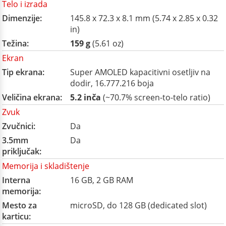
Telo i izrada
Dimenzije:
145.8 x 72.3 x 8.1 mm (5.74 x 2.85 x 0.32
in)
Težina:
159 g
(5.61 oz)
Ekran
Tip ekrana:
Super AMOLED kapacitivni osetljiv na
dodir, 16.777.216 boja
Veličina ekrana:
5.2 inča
(~70.7% screen-to-telo ratio)
Zvuk
Zvučnici:
Da
3.5mm
Da
priključak:
Memorija i skladištenje
Interna
16 GB, 2 GB RAM
memorija:
Mesto za
microSD, do 128 GB (dedicated slot)
karticu: