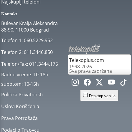
Najskuplji telefoni
Kontakt
Bulevar Kralja Aleksandra
88-90, 11000 Beograd
Telefon 1:
060.5229.952
Telefon 2:
011.3446.850
Telekoplus.com
Telefon/Fax:
011.3444.175
1998-2026.
Sva prava zadržana
Radno vreme:
10-18h
subotom:
10-15h
Politika Privatnosti
Desktop verzija
Uslovi Korišćenja
Prava Potrošača
Podaci o Trgovcu