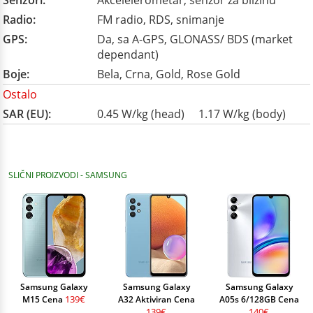
Senzori:
Akcelelerometar, senzor za blizinu
Radio:
FM radio, RDS, snimanje
GPS:
Da, sa A-GPS, GLONASS/ BDS (market
dependant)
Boje:
Bela, Crna, Gold, Rose Gold
Ostalo
SAR (EU):
0.45 W/kg (head) 1.17 W/kg (body)
SLIČNI PROIZVODI - SAMSUNG
Samsung Galaxy
Samsung Galaxy
Samsung Galaxy
139€
M15 Cena
A32 Aktiviran Cena
A05s 6/128GB Cena
139€
140€