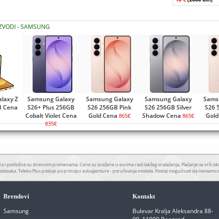
IZVODI - SAMSUNG
laxy Z
Samsung Galaxy
Samsung Galaxy
Samsung Galaxy
Sams
B Cena
S26+ Plus 256GB
S26 256GB Pink
S26 256GB Silver
S26 
Cobalt Violet Cena
Gold Cena
Shadow Cena
Gold
865€
865€
835€
a i podložne su dnevnim promenama. Cene su izražene u eurima radi lakšeg snalaženja. Plaćanje se vrši iskl
odataka. Teleko Plus posluje po principu subagenture - poručivanja modela. Postoji mogućnost da nemamo 
Brendovi
Kontakt
Samsung
Bulevar Kralja Aleksandra 88-