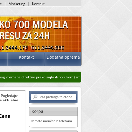
je
|
Marketing
|
Kontakt
Kontakt
Dodatna oprema
vremena direktno preko sajta ili porukom (sms, whatsup, viber)
Stari prikaz sajt
. Pogledajte
ne aktuelne
Korpa
 Cena
Nemate naručenih telefona