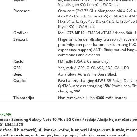
Snapdragon 855 (7 nm) - USA/China
Procesor:
Octa-core (2x2.73 GHz Mongoose M4 & 2x2.4 
A75 & 4x1.9 GHz Cortex-A55) - EMEA/LATAM 
(1x2.84 GHz Kryo 485 & 3x2.42 GHz Kryo 485
Kryo 485) - USA/China
Grafika:
Mali-G
76 MP
12 - EMEA/LATAM Adreno 640 - 
Senzori:
Fingerprint (under display, ultrasonic), accele
proximity, compass, barometer Samsung DeX 
experience support) ANT+ Bixby natural lang
commands and dictation
Radio:
FM radio (USA & Canada only)
GPS:
Yes, with A-GPS, GLONASS, BDS, GALILEO
Boje:
Aura Glow, Aura White, Aura Black
Ostalo:
Fast battery charging
45W
USB Power Delivery
Qi/PMA wireless charging
15W
Power bank/Re
charging
9W
Tip baterije:
Non-removable Li-Ion
4300 mAh
battery
PREMA
ma za Samsung Galaxy Note 10 Plus 5G Cena Prodaja Akcija koju možete po
 011.3444.175
dsfree ili bluetooth), silikonske, kožne, bumperi i druge vrste futrola, mem
zaštita za ekran, autopunjač, kućni punjač, baterija, nosač za auto i dr.