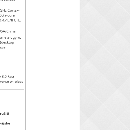
GHz Cortex-
Octa-core
 & 4x1.78 GHz
USA/China
rometer, gyro,
(desktop
uage
 3.0 Fast
verse wireless
ručiti
orijske