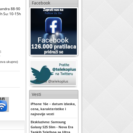
Facebook
sandra 88-90
h Su: 10-15h
5
sova ukupno)
Pratite @telekoplus
Vesti
iPhone 16e – datum izlaska,
cena, karakteristike i
najnovije vesti
Ekskluzivno: Samsung
Galaxy S25 Slim - Nova Era
Tankih Telefona sa Ultra