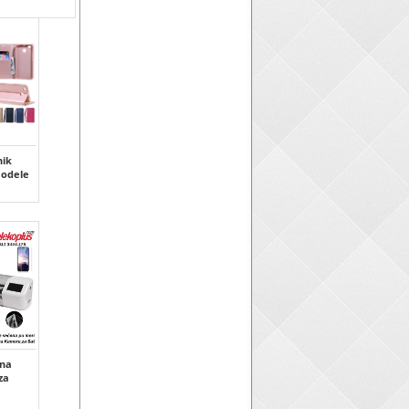
ik
modele
tna
 za