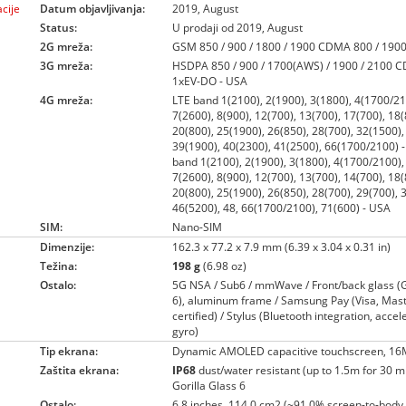
cije
Datum objavljivanja:
2019, August
Status:
U prodaji od 2019, August
2G mreža:
GSM 850 / 900 / 1800 / 1900 CDMA 800 / 1900
3G mreža:
HSDPA 850 / 900 / 1700(AWS) / 1900 / 2100
1xEV-DO - USA
4G mreža:
LTE band 1(2100), 2(1900), 3(1800), 4(1700/21
7(2600), 8(900), 12(700), 13(700), 17(700), 18(
20(800), 25(1900), 26(850), 28(700), 32(1500),
39(1900), 40(2300), 41(2500), 66(1700/2100) -
band 1(2100), 2(1900), 3(1800), 4(1700/2100),
7(2600), 8(900), 12(700), 13(700), 14(700), 18(
20(800), 25(1900), 26(850), 28(700), 29(700), 
46(5200), 48, 66(1700/2100), 71(600) - USA
SIM:
Nano-SIM
Dimenzije:
162.3 x 77.2 x 7.9 mm (6.39 x 3.04 x 0.31 in)
Težina:
198 g
(6.98 oz)
Ostalo:
5G NSA / Sub6 / mmWave / Front/back glass (G
6), aluminum frame / Samsung Pay (Visa, Mas
certified) / Stylus (Bluetooth integration, acce
gyro)
Tip ekrana:
Dynamic AMOLED capacitive touchscreen, 16
Zaštita ekrana:
IP68
dust/water resistant (up to 1.5m for 30 m
Gorilla Glass 6
Ostalo:
6.8 inches, 114.0 cm2 (~91.0% screen-to-body 