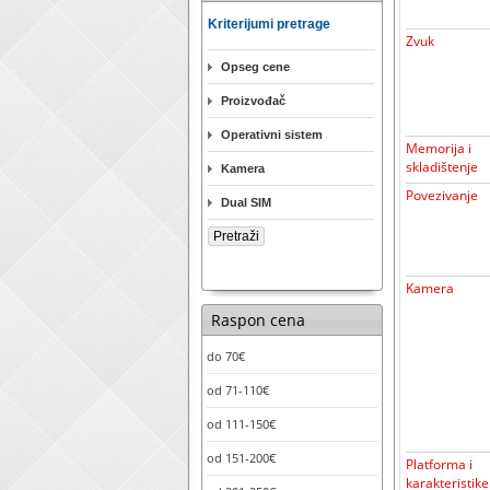
Kriterijumi pretrage
Zvuk
Opseg cene
Proizvođač
Operativni sistem
Memorija i
skladištenje
Kamera
Povezivanje
Dual SIM
Kamera
Raspon cena
do 70€
od 71-110€
od 111-150€
od 151-200€
Platforma i
karakteristike