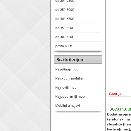
od 201-250€
od 251-300€
od 301-350€
od 351-400€
od 401-450€
preko 450€
Brzi kriterijumi
Najjeftiniji mobilni
Najskuplji mobilni
Najnoviji mobilni
Baterija
Najpopularniji mobilni
Mobilni u najavi
DODATNA O
Dodatna opre
telefonski na
slušalice (han
kartice(mmc), 