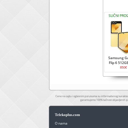
SLIČNI PRO
Samsung Ga
Flip 6 512G
850€
Cene na sajtu i oglasnim porukama su informativnog karakter
garantujemo 100% tačnost objavljenih p
Telekoplus.com
O nama