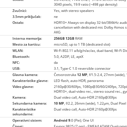
3040 pixels, 19:9 ratio (~498 ppi density)
Zvučnici:
Yes, with stereo speakers
3.5mm priključak:
ne
Ostalo:
HDR10+ Always-on display 32-bit/384kHz audio
cancellation with dedicated mic Dolby Atmos 
AKG
Interna memorija:
256GB
12GB
RAM
Mesto za karticu:
microSD, up to 1 TB (dedicated slot)
WLAN:
Wi-Fi 802.11 a/b/g/n/ac/ax, dual-band, Wi-Fi Di
Bluetooth:
5.0, A2DP, LE, aptX
NFC:
da
USB:
3.1, Type-C 1.0 reversible connector
Glavna kamera:
Četvorostruka
12 MP
, f/1.5-2.4, 27mm (wide), 
Karakteristike glavne:
LED flash, auto-HDR, panorama
Video glavne:
2160p@30/60fps, 1080p@30/60/240fps, 720p
HDR10+, dual-video rec., stereo sound rec., gy
Kamera:
Dual video call, Auto-HDR 2160p@30fps
Sekundarna kamera:
10 MP
, f/2.2, 26mm (wide), 1.22µm, Dual Pixe
Karakteristike
Dual video call, Auto-HDR 2160p@30fps
sekundarne:
Operativni sistem:
Android 9
.0 (Pie); One UI
Čipset:
Exynos 9825 (7 nm) - EMEA/LATAM Qualco