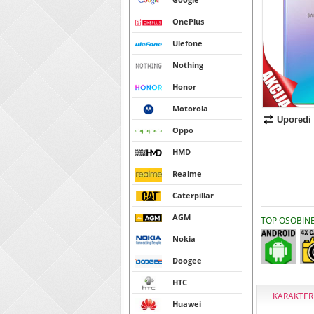
OnePlus
Ulefone
Nothing
Honor
Motorola
Uporedi
Oppo
HMD
Realme
Caterpillar
AGM
TOP OSOBIN
Nokia
Doogee
HTC
KARAKTER
Huawei