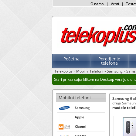
O nama
|
Vesti
|
Testo
Početna
Poredjenje
telefona
Telekoplus
»
Mobilni Telefoni
»
Samsung
»
Samsu
Stari prikaz sajta klikom na Desktop verziju u dnu s
Mobilni telefoni
Samsung Gal
drugi Samsung 
modele tele
Samsung
Apple
Xiaomi
Google