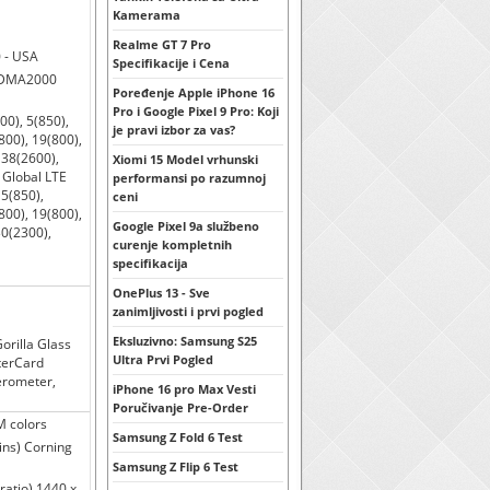
Kamerama
Realme GT 7 Pro
 - USA
Specifikacije i Cena
 CDMA2000
Poređenje Apple iPhone 16
Pro i Google Pixel 9 Pro: Koji
00), 5(850),
je pravi izbor za vas?
800), 19(800),
 38(2600),
Xiomi 15 Model vrhunski
 Global LTE
performansi po razumnoj
 5(850),
ceni
800), 19(800),
Google Pixel 9a službeno
30(2300),
curenje kompletnih
specifikacija
OnePlus 13 - Sve
zanimljivosti i prvi pogled
Eksluzivno: Samsung S25
orilla Glass
Ultra Prvi Pogled
terCard
lerometer,
iPhone 16 pro Max Vesti
Poručivanje Pre-Order
M colors
Samsung Z Fold 6 Test
ins) Corning
Samsung Z Flip 6 Test
ratio) 1440 x