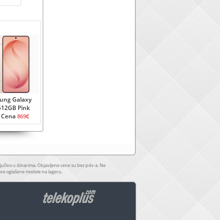
ung Galaxy
512GB Pink
 Cena
869€
jučivo u dinarima. Objavljene cene su bez pdv-a. Ne
sve oglašene modele na lageru.