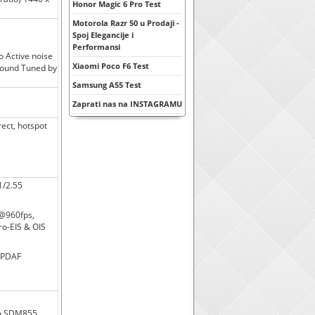
Honor Magic 6 Pro Test
Motorola Razr 50 u Prodaji -
Spoj Elegancije i
Performansi
 Active noise
Xiaomi Poco F6 Test
sound Tuned by
Samsung A55 Test
Zaprati nas na INSTAGRAMU
rect, hotspot
1/2.55
@960fps,
ro-EIS & OIS
l PDAF
mm SDM855