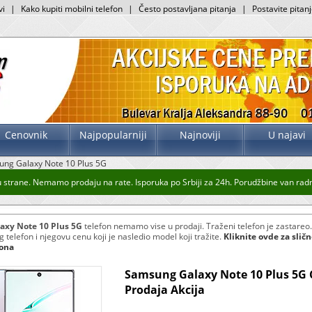
vi
|
Kako kupiti mobilni telefon
|
Često postavljana pitanja
|
Postavite pitan
Cenovnik
Najpopularniji
Najnoviji
U najavi
ng Galaxy Note 10 Plus 5G
trane. Nemamo prodaju na rate. Isporuka po Srbiji za 24h. Porudžbine van radnog 
axy Note 10 Plus 5G
telefon nemamo vise u prodaji. Traženi telefon je zastareo
telefon i njegovu cenu koji je nasledio model koji tražite.
Kliknite ovde za slič
fona
Samsung Galaxy Note 10 Plus 5G
Prodaja Akcija