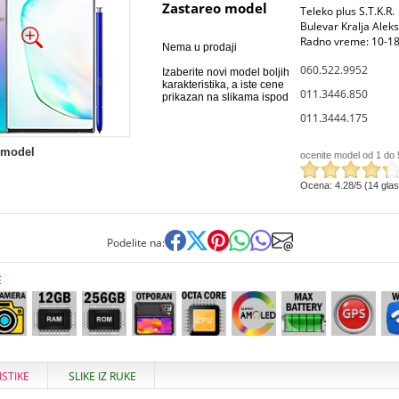
Zastareo model
Teleko plus S.T.K.R.
Bulevar Kralja Alek
Radno vreme: 10-18
Nema u prodaji
060.522.9952
Izaberite novi model boljih
karakteristika, a iste cene
011.3446.850
prikazan na slikama ispod
011.3444.175
 model
ocenite model od 1 do 
Ocena: 4.28/5 (14 gla
Podelite na:
E
ISTIKE
SLIKE IZ RUKE