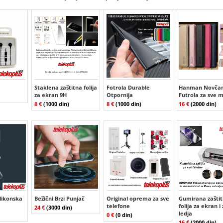
Staklena zaštitna folija
Fotrola Durable
Hanman Novčan
za ekran 9H
Otpornija
Futrola za sve 
8 €
(1000 din)
8 €
(1000 din)
16 €
(2000 din)
ilikonska
Bežični Brzi Punjač
Original oprema za sve
Gumirana zašti
telefone
folija za ekran i
24 €
(3000 din)
ledja
0 €
(0 din)
16 €
(2000 din)