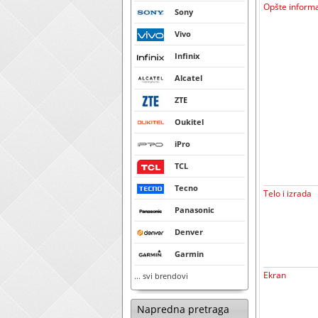
Opšte informa
Sony
Vivo
Infinix
Alcatel
ZTE
Oukitel
iPro
TCL
Tecno
Telo i izrada
Panasonic
Denver
Garmin
Ekran
... svi brendovi
Napredna pretraga