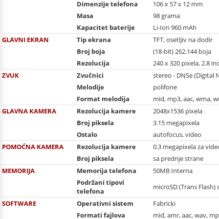
Dimenzije telefona
106 x 57 x 12 mm
Masa
98 grama
Kapacitet baterije
Li-Ion 960 mAh
GLAVNI EKRAN
Tip ekrana
TFT, osetljiv na dodir
Broj boja
(18-bit) 262.144 boja
Rezolucija
240 x 320 pixela, 2.8 in
ZVUK
Zvučnici
stereo - DNSe (Digital
Melodije
polifone
Format melodija
mid, mp3, aac, wma, 
GLAVNA KAMERA
Rezolucija kamere
2048x1536 pixela
Broj piksela
3.15 megapixela
Ostalo
autofocus, video
POMOĆNA KAMERA
Rezolucija kamere
0.3 megapixela za vide
Broj piksela
sa prednje strane
MEMORIJA
Memorija telefona
50MB Interna
Podržani tipovi
microSD (Trans Flash)
telefona
SOFTWARE
Operativni sistem
Fabricki
Formati fajlova
mid, amr, aac, wav, mp