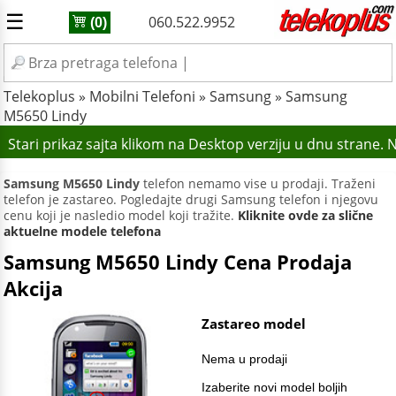
☰
060.522.9952
(0)
Telekoplus
»
Mobilni Telefoni
»
Samsung
»
Samsung
M5650 Lindy
Stari prikaz sajta klikom na Desktop verziju u dnu strane.
Samsung M5650 Lindy
telefon nemamo vise u prodaji. Traženi
telefon je zastareo. Pogledajte drugi Samsung telefon i njegovu
cenu koji je nasledio model koji tražite.
Kliknite ovde za slične
aktuelne modele telefona
Samsung M5650 Lindy Cena Prodaja
Akcija
Zastareo model
Nema u prodaji
Izaberite novi model boljih