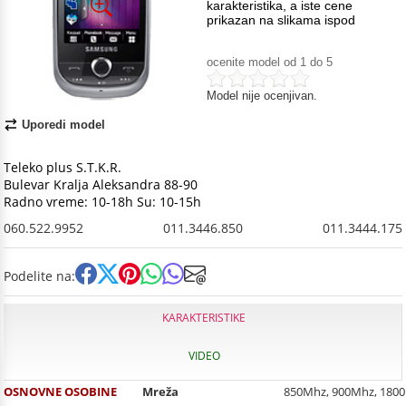
karakteristika, a iste cene
prikazan na slikama ispod
ocenite model od 1 do 5
Model nije ocenjivan.
Uporedi model
Teleko plus S.T.K.R.
Bulevar Kralja Aleksandra 88-90
Radno vreme: 10-18h Su: 10-15h
060.522.9952
011.3446.850
011.3444.175
Podelite na:
KARAKTERISTIKE
VIDEO
OSNOVNE OSOBINE
Mreža
850Mhz, 900Mhz, 180