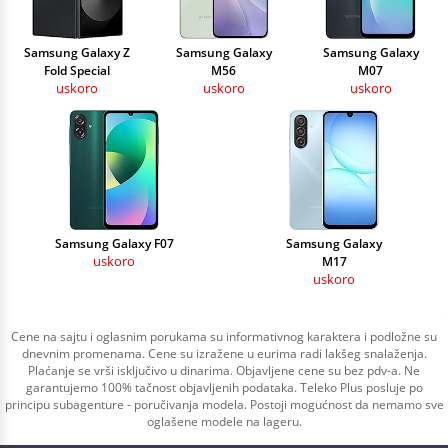
Samsung Galaxy Z
Samsung Galaxy
Samsung Galaxy
Fold Special
M56
M07
uskoro
uskoro
uskoro
Samsung Galaxy F07
Samsung Galaxy
uskoro
M17
uskoro
Cene na sajtu i oglasnim porukama su informativnog karaktera i podložne su
dnevnim promenama. Cene su izražene u eurima radi lakšeg snalaženja.
Plaćanje se vrši isključivo u dinarima. Objavljene cene su bez pdv-a. Ne
garantujemo 100% tačnost objavljenih podataka. Teleko Plus posluje po
principu subagenture - poručivanja modela. Postoji mogućnost da nemamo sve
oglašene modele na lageru.