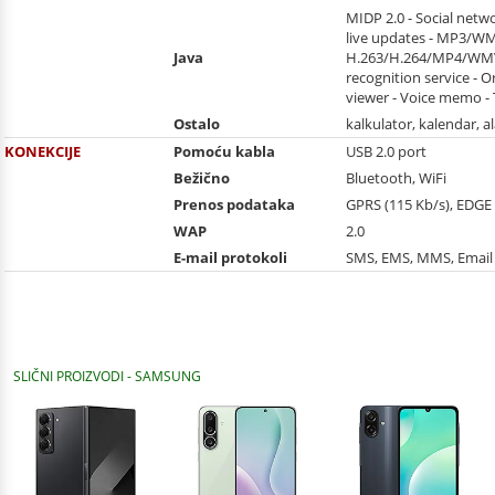
MIDP 2.0 - Social netw
live updates - MP3/WM
Java
H.263/H.264/MP4/WMV 
recognition service - 
viewer - Voice memo - 
Ostalo
kalkulator, kalendar, a
KONEKCIJE
Pomoću kabla
USB 2.0 port
Bežično
Bluetooth, WiFi
Prenos podataka
GPRS (115 Kb/s), EDGE
WAP
2.0
E-mail protokoli
SMS, EMS, MMS, Email
SLIČNI PROIZVODI - SAMSUNG