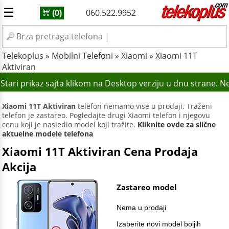
☰
060.522.9952
(0)
Telekoplus
»
Mobilni Telefoni
»
Xiaomi
»
Xiaomi 11T
Aktiviran
tari prikaz sajta klikom na Desktop verziju u dnu strane. N
Xiaomi 11T Aktiviran
telefon nemamo vise u prodaji. Traženi
telefon je zastareo. Pogledajte drugi Xiaomi telefon i njegovu
cenu koji je nasledio model koji tražite.
Kliknite ovde za slične
aktuelne modele telefona
Xiaomi 11T Aktiviran Cena Prodaja
Akcija
Zastareo model
Nema u prodaji
Izaberite novi model boljih