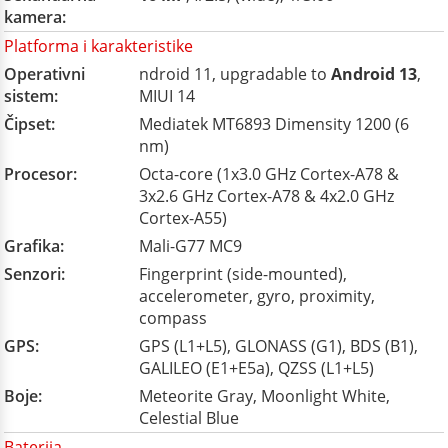
kamera:
Platforma i karakteristike
Operativni
ndroid 11, upgradable to
Android 13
,
sistem:
MIUI 14
Čipset:
Mediatek MT6893 Dimensity 1200 (6
nm)
Procesor:
Octa-core (1x3.0 GHz Cortex-A78 &
3x2.6 GHz Cortex-A78 & 4x2.0 GHz
Cortex-A55)
Grafika:
Mali-G77 MC9
Senzori:
Fingerprint (side-mounted),
accelerometer, gyro, proximity,
compass
GPS:
GPS (L1+L5), GLONASS (G1), BDS (B1),
GALILEO (E1+E5a), QZSS (L1+L5)
Boje:
Meteorite Gray, Moonlight White,
Celestial Blue
Baterija