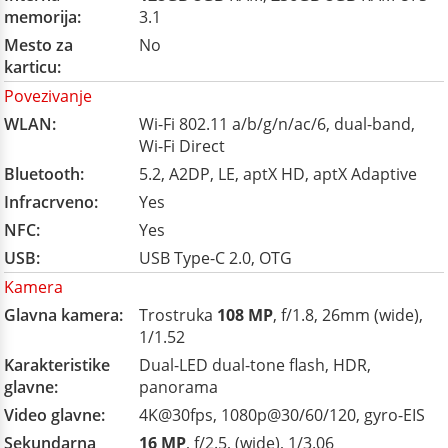
memorija:
3.1
Mesto za
No
karticu:
Povezivanje
WLAN:
Wi-Fi 802.11 a/b/g/n/ac/6, dual-band,
Wi-Fi Direct
Bluetooth:
5.2, A2DP, LE, aptX HD, aptX Adaptive
Infracrveno:
Yes
NFC:
Yes
USB:
USB Type-C 2.0, OTG
Kamera
Glavna kamera:
Trostruka
108 MP
, f/1.8, 26mm (wide),
1/1.52
Karakteristike
Dual-LED dual-tone flash, HDR,
glavne:
panorama
Video glavne:
4K@30fps, 1080p@30/60/120, gyro-EIS
Sekundarna
16 MP
, f/2.5, (wide), 1/3.06