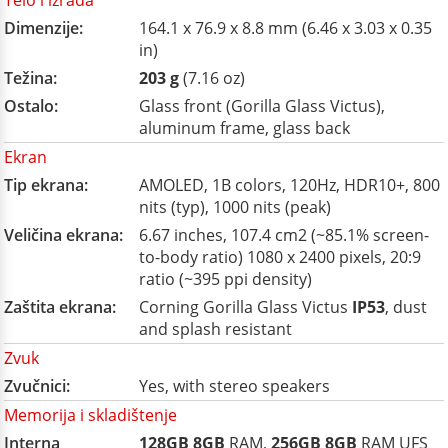
Telo i izrada
Dimenzije:
164.1 x 76.9 x 8.8 mm (6.46 x 3.03 x 0.35
in)
Težina:
203 g
(7.16 oz)
Ostalo:
Glass front (Gorilla Glass Victus),
aluminum frame, glass back
Ekran
Tip ekrana:
AMOLED, 1B colors, 120Hz, HDR10+, 800
nits (typ), 1000 nits (peak)
Veličina ekrana:
6.67 inches, 107.4 cm2 (~85.1% screen-
to-body ratio) 1080 x 2400 pixels, 20:9
ratio (~395 ppi density)
Zaštita ekrana:
Corning Gorilla Glass Victus
IP53
, dust
and splash resistant
Zvuk
Zvučnici:
Yes, with stereo speakers
Memorija i skladištenje
Interna
128GB
8GB
RAM,
256GB
8GB
RAM UFS