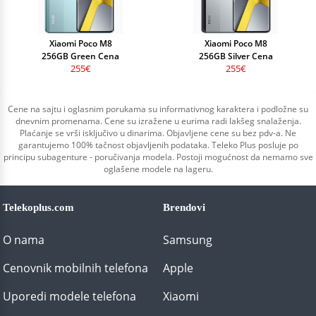
Xiaomi Poco M8
Xiaomi Poco M8
256GB Green Cena
256GB Silver Cena
255€
255€
Cene na sajtu i oglasnim porukama su informativnog karaktera i podložne su
dnevnim promenama. Cene su izražene u eurima radi lakšeg snalaženja.
Plaćanje se vrši isključivo u dinarima. Objavljene cene su bez pdv-a. Ne
garantujemo 100% tačnost objavljenih podataka. Teleko Plus posluje po
principu subagenture - poručivanja modela. Postoji mogućnost da nemamo sve
oglašene modele na lageru.
Telekoplus.com
Brendovi
O nama
Samsung
Cenovnik mobilnih telefona
Apple
Uporedi modele telefona
Xiaomi