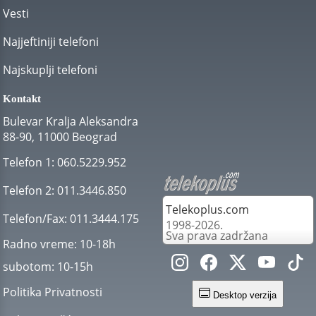
Vesti
Najjeftiniji telefoni
Najskuplji telefoni
Kontakt
Bulevar Kralja Aleksandra
88-90, 11000 Beograd
Telefon 1:
060.5229.952
Telefon 2:
011.3446.850
Telekoplus.com
Telefon/Fax:
011.3444.175
1998-2026.
Sva prava zadržana
Radno vreme:
10-18h
subotom:
10-15h
Politika Privatnosti
Desktop verzija