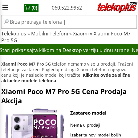
☰
060.522.9952
(0)
Telekoplus
»
Mobilni Telefoni
»
Xiaomi
»
Xiaomi Poco M7
Pro 5G
tari prikaz sajta klikom na Desktop verziju u dnu strane. N
Xiaomi Poco M7 Pro 5G
telefon nemamo vise u prodaji. Traženi
telefon je zastareo. Pogledajte drugi Xiaomi telefon i njegovu
cenu koji je nasledio model koji tražite.
Kliknite ovde za slične
aktuelne modele telefona
Xiaomi Poco M7 Pro 5G Cena Prodaja
Akcija
Zastareo model
Nema u prodaji
Izaberite novi model boljih