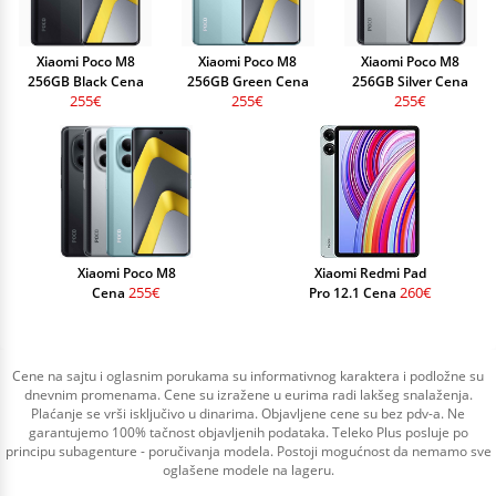
Xiaomi Poco M8
Xiaomi Poco M8
Xiaomi Poco M8
256GB Black Cena
256GB Green Cena
256GB Silver Cena
255€
255€
255€
Xiaomi Poco M8
Xiaomi Redmi Pad
255€
260€
Cena
Pro 12.1 Cena
Cene na sajtu i oglasnim porukama su informativnog karaktera i podložne su
dnevnim promenama. Cene su izražene u eurima radi lakšeg snalaženja.
Plaćanje se vrši isključivo u dinarima. Objavljene cene su bez pdv-a. Ne
garantujemo 100% tačnost objavljenih podataka. Teleko Plus posluje po
principu subagenture - poručivanja modela. Postoji mogućnost da nemamo sve
oglašene modele na lageru.