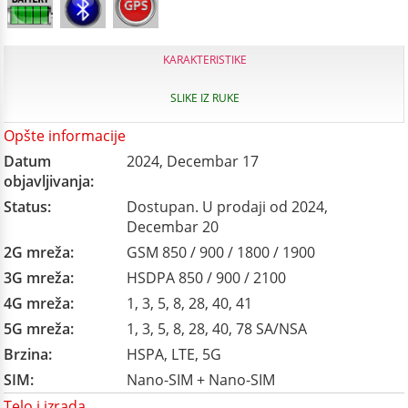
KARAKTERISTIKE
SLIKE IZ RUKE
Opšte informacije
Datum
2024, Decembar 17
objavljivanja:
Status:
Dostupan. U prodaji od 2024,
Decembar 20
2G mreža:
GSM 850 / 900 / 1800 / 1900
3G mreža:
HSDPA 850 / 900 / 2100
4G mreža:
1, 3, 5, 8, 28, 40, 41
5G mreža:
1, 3, 5, 8, 28, 40, 78 SA/NSA
Brzina:
HSPA, LTE, 5G
SIM:
Nano-SIM + Nano-SIM
Telo i izrada