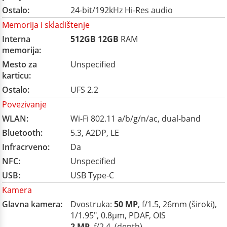
Ostalo:
24-bit/192kHz Hi-Res audio
Memorija i skladištenje
Interna
512GB
12GB
RAM
memorija:
Mesto za
Unspecified
karticu:
Ostalo:
UFS 2.2
Povezivanje
WLAN:
Wi-Fi 802.11 a/b/g/n/ac, dual-band
Bluetooth:
5.3, A2DP, LE
Infracrveno:
Da
NFC:
Unspecified
USB:
USB Type-C
Kamera
Glavna kamera:
Dvostruka:
50 MP
, f/1.5, 26mm (široki),
1/1.95", 0.8µm, PDAF, OIS
2 MP
, f/2.4, (depth)