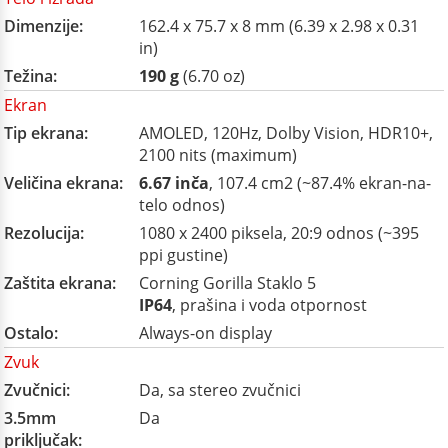
Dimenzije:
162.4 x 75.7 x 8 mm (6.39 x 2.98 x 0.31
in)
Težina:
190 g
(6.70 oz)
Ekran
Tip ekrana:
AMOLED, 120Hz, Dolby Vision, HDR10+,
2100 nits (maximum)
Veličina ekrana:
6.67 inča
, 107.4 cm2 (~87.4% ekran-na-
telo odnos)
Rezolucija:
1080 x 2400 piksela, 20:9 odnos (~395
ppi gustine)
Zaštita ekrana:
Corning Gorilla Staklo 5
IP64
, prašina i voda otpornost
Ostalo:
Always-on display
Zvuk
Zvučnici:
Da, sa stereo zvučnici
3.5mm
Da
priključak: