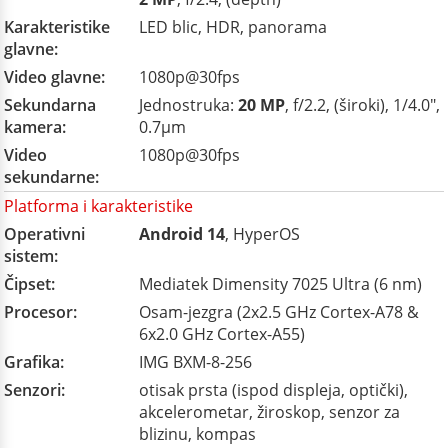
Karakteristike
LED blic, HDR, panorama
glavne:
Video glavne:
1080p@30fps
Sekundarna
Jednostruka:
20 MP
, f/2.2, (široki), 1/4.0",
kamera:
0.7µm
Video
1080p@30fps
sekundarne:
Platforma i karakteristike
Operativni
Android 14
, HyperOS
sistem:
Čipset:
Mediatek Dimensity 7025 Ultra (6 nm)
Procesor:
Osam-jezgra (2x2.5 GHz Cortex-A78 &
6x2.0 GHz Cortex-A55)
Grafika:
IMG BXM-8-256
Senzori:
otisak prsta (ispod displeja, optički),
akcelerometar, žiroskop, senzor za
blizinu, kompas