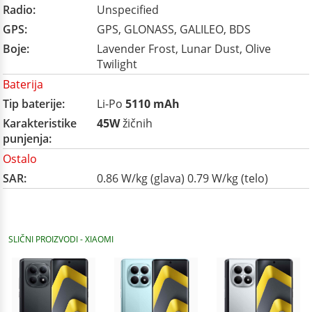
Radio:
Unspecified
GPS:
GPS, GLONASS, GALILEO, BDS
Boje:
Lavender Frost, Lunar Dust, Olive
Twilight
Baterija
Tip baterije:
Li-Po
5110 mAh
Karakteristike
45W
žičnih
punjenja:
Ostalo
SAR:
0.86 W/kg (glava) 0.79 W/kg (telo)
SLIČNI PROIZVODI - XIAOMI