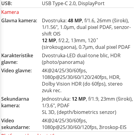
USB:
USB Type-C 2.0, DisplayPort
Kamera
Glavna kamera:
Dvostruka:
48 MP
, f/1.6, 26mm (široki),
1/1.56", 1.0µm, dual pixel PDAF, senzor-
shift OIS
12 MP
, f/2.2, 13mm, 120˚
(sirokougaona), 0.7µm, dual pixel PDAF
Karakteristike
Dvostruka-LED dual-tone blic, HDR
glavne:
(photo/panorama)
Video glavne:
4K@24/25/30/60fps,
1080p@25/30/60/120/240fps, HDR,
Dolby Vision HDR (do 60fps), stereo
zvuk rec.
Sekundarna
Jednostruka:
12 MP
, f/1.9, 23mm (široki),
kamera:
1/3.6", PDAF
SL 3D, (depth/biometrics senzor)
Video
4K@24/25/30/60fps,
sekundarne:
1080p@25/30/60/120fps, žiroskop-EIS