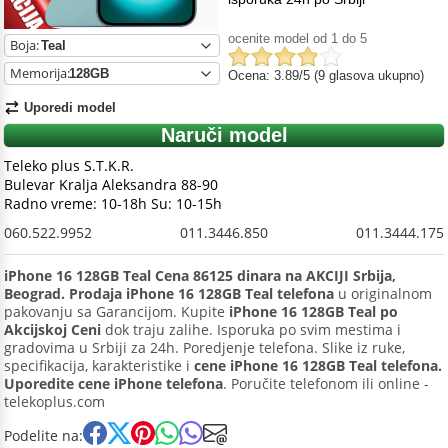
ocenite model od 1 do 5
Boja:
Memorija:
Ocena: 3.89/5 (9 glasova ukupno)
Uporedi model
Naruči model
Teleko plus S.T.K.R.
Bulevar Kralja Aleksandra 88-90
Radno vreme: 10-18h Su: 10-15h
060.522.9952
011.3446.850
011.3444.175
iPhone 16 128GB Teal Cena 86125 dinara na AKCIJI Srbija,
Beograd. Prodaja iPhone 16 128GB Teal telefona
u originalnom
pakovanju sa Garancijom. Kupite
iPhone 16 128GB Teal po
Akcijskoj Ceni
dok traju zalihe. Isporuka po svim mestima i
gradovima u Srbiji za 24h. Poredjenje telefona. Slike iz ruke,
specifikacija, karakteristike i
cene iPhone 16 128GB Teal telefona.
Uporedite cene iPhone telefona
. Poručite telefonom ili online -
telekoplus.com
Podelite na: