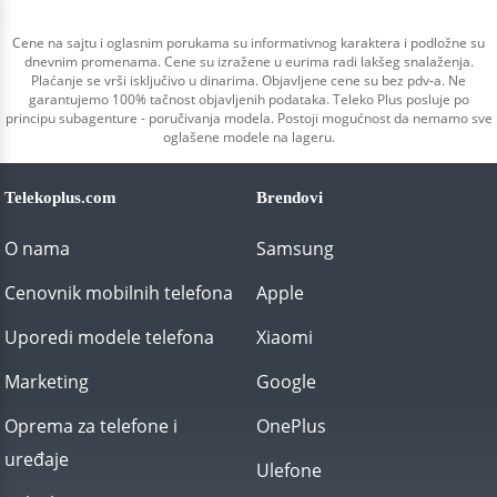
Cene na sajtu i oglasnim porukama su informativnog karaktera i podložne su
dnevnim promenama. Cene su izražene u eurima radi lakšeg snalaženja.
Plaćanje se vrši isključivo u dinarima. Objavljene cene su bez pdv-a. Ne
garantujemo 100% tačnost objavljenih podataka. Teleko Plus posluje po
principu subagenture - poručivanja modela. Postoji mogućnost da nemamo sve
oglašene modele na lageru.
Telekoplus.com
Brendovi
O nama
Samsung
Cenovnik mobilnih telefona
Apple
Uporedi modele telefona
Xiaomi
Marketing
Google
Oprema za telefone i
OnePlus
uređaje
Ulefone