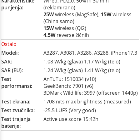
Karakteristike
Wired, PD2.0, 50% in 30 min
punjenja:
(reklamirano)
25W
wireless (MagSafe),
15W
wireless
(China samo)
15W
wireless (Qi2)
4.5W
reverse žičnih
Ostalo
Modeli:
A3287, A3081, A3286, A3288, iPhone17,3
SAR:
1.08 W/kg (glava) 1.17 W/kg (telo)
SAR (EU):
1.24 W/kg (glava) 1.41 W/kg (telo)
Test
AnTuTu: 1510034 (v10)
performansi:
GeekBench: 7901 (v6)
3DMark Wild life: 3997 (offscreen 1440p)
Test ekrana:
1708 nits max brightness (measured)
Test zvučnika:
-25.5 LUFS (Very good)
Test trajanja
Active use score 15:42h
baterije: