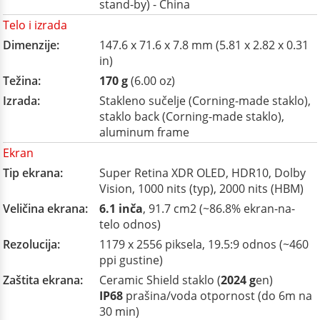
stand-by) - China
Telo i izrada
Dimenzije:
147.6 x 71.6 x 7.8 mm (5.81 x 2.82 x 0.31
in)
Težina:
170 g
(6.00 oz)
Izrada:
Stakleno sučelje (Corning-made staklo),
staklo back (Corning-made staklo),
aluminum frame
Ekran
Tip ekrana:
Super Retina XDR OLED, HDR10, Dolby
Vision, 1000 nits (typ), 2000 nits (HBM)
Veličina ekrana:
6.1 inča
, 91.7 cm2 (~86.8% ekran-na-
telo odnos)
Rezolucija:
1179 x 2556 piksela, 19.5:9 odnos (~460
ppi gustine)
Zaštita ekrana:
Ceramic Shield staklo (
2024 g
en)
IP68
prašina/voda otpornost (do 6m na
30 min)