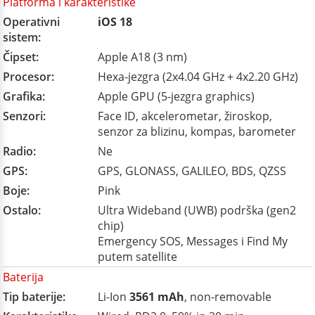
Platforma i karakteristike
Operativni
iOS 18
sistem:
Čipset:
Apple A18 (3 nm)
Procesor:
Hexa-jezgra (2x4.04 GHz + 4x2.20 GHz)
Grafika:
Apple GPU (5-jezgra graphics)
Senzori:
Face ID, akcelerometar, žiroskop,
senzor za blizinu, kompas, barometer
Radio:
Ne
GPS:
GPS, GLONASS, GALILEO, BDS, QZSS
Boje:
Pink
Ostalo:
Ultra Wideband (UWB) podrška (gen2
chip)
Emergency SOS, Messages i Find My
putem satellite
Baterija
Tip baterije:
Li-Ion
3561 mAh
, non-removable