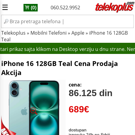
☰
060.522.9952
(0)
Telekoplus
»
Mobilni Telefoni
»
Apple
»
iPhone 16 128GB
Teal
ari prikaz sajta klikom na Desktop verziju u dnu strane. Ne
iPhone 16 128GB Teal Cena Prodaja
Akcija
cena:
86.125 din
689
€
dostupan
isporuka 24h po Srbiji